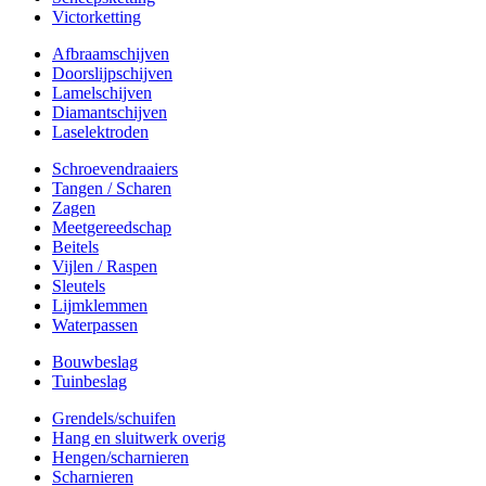
Victorketting
Afbraamschijven
Doorslijpschijven
Lamelschijven
Diamantschijven
Laselektroden
Schroevendraaiers
Tangen / Scharen
Zagen
Meetgereedschap
Beitels
Vijlen / Raspen
Sleutels
Lijmklemmen
Waterpassen
Bouwbeslag
Tuinbeslag
Grendels/schuifen
Hang en sluitwerk overig
Hengen/scharnieren
Scharnieren