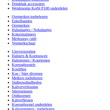
Drinkbak accessoires
Weidepomp Kerbl P100 onderdelen
Oormerken toebehoren
Enkelbanden
Oormerken
Halsplaatjes / Nekplaatjes
Kokernummers
Merkspray-/stift
Veemerkschaar
Uierverzorging
Halsters & Koetouwen
Halsriemen / Kopriemen
Koerugborstels
Koeliften
Koe / Stier diversen
Melkers toebehoren
Stalbenodigdheden
Kalververlossing
Stierenringen
Onthoornen
Kalverflessen
Koerugborstel onderdelen
Kalveremmers / toebehoren