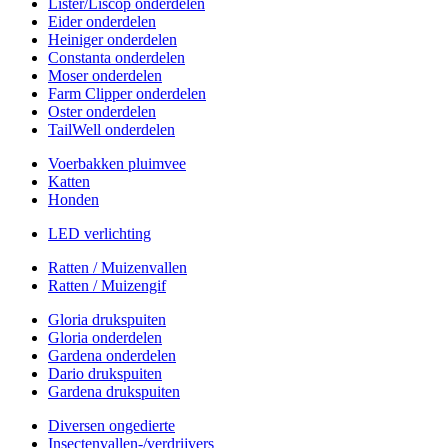
Lister/Liscop onderdelen
Eider onderdelen
Heiniger onderdelen
Constanta onderdelen
Moser onderdelen
Farm Clipper onderdelen
Oster onderdelen
TailWell onderdelen
Voerbakken pluimvee
Katten
Honden
LED verlichting
Ratten / Muizenvallen
Ratten / Muizengif
Gloria drukspuiten
Gloria onderdelen
Gardena onderdelen
Dario drukspuiten
Gardena drukspuiten
Diversen ongedierte
Insectenvallen-/verdrijvers