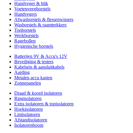
Handveger & blik
Voetenveegborstels
Handvegers
Afwasborstels & flessenwissers
Wasborstels & raamtrekkers
Tonborstels
Werkborstels
Ragebollen
Hygienische borstels
Batterijen 9V & Accu's 12V
Beveiliging & testers
Kabelsets & aansluitkabels
Aarding
Metalen accu kasten
Zonnepanelen
Draad & koord isolatoren
Ringisolatoren
Extra isolatoren & topisolatoren
Hoekisolatoren
Lintisolatoren
Afstandisolatoren
Isolatorenboom