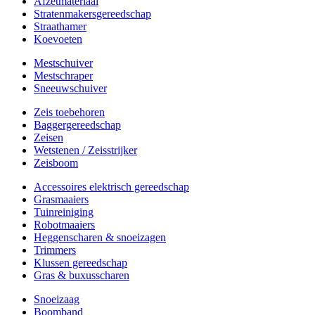
Afzetmateriaal
Stratenmakersgereedschap
Straathamer
Koevoeten
Mestschuiver
Mestschraper
Sneeuwschuiver
Zeis toebehoren
Baggergereedschap
Zeisen
Wetstenen / Zeisstrijker
Zeisboom
Accessoires elektrisch gereedschap
Grasmaaiers
Tuinreiniging
Robotmaaiers
Heggenscharen & snoeizagen
Trimmers
Klussen gereedschap
Gras & buxusscharen
Snoeizaag
Boomband