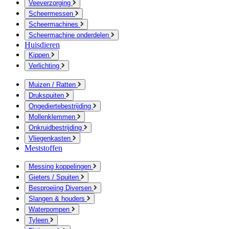
Veeverzorging
Scheermessen
Scheermachines
Scheermachine onderdelen
Huisdieren
Kippen
Verlichting
Muizen / Ratten
Drukspuiten
Ongediertebestrijding
Mollenklemmen
Onkruidbestrijding
Vliegenkasten
Meststoffen
Messing koppelingen
Gieters / Spuiten
Besproeiing Diversen
Slangen & houders
Waterpompen
Tyleen