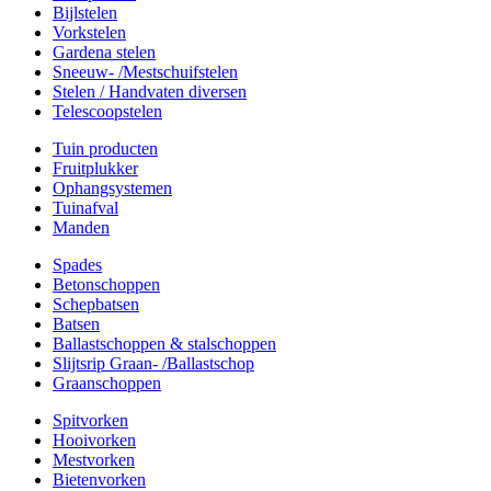
Bijlstelen
Vorkstelen
Gardena stelen
Sneeuw- /Mestschuifstelen
Stelen / Handvaten diversen
Telescoopstelen
Tuin producten
Fruitplukker
Ophangsystemen
Tuinafval
Manden
Spades
Betonschoppen
Schepbatsen
Batsen
Ballastschoppen & stalschoppen
Slijtsrip Graan- /Ballastschop
Graanschoppen
Spitvorken
Hooivorken
Mestvorken
Bietenvorken