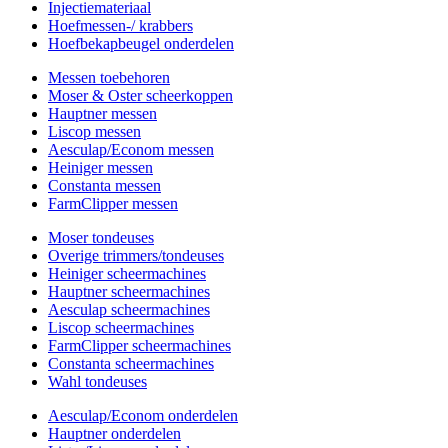
Injectiemateriaal
Hoefmessen-/ krabbers
Hoefbekapbeugel onderdelen
Messen toebehoren
Moser & Oster scheerkoppen
Hauptner messen
Liscop messen
Aesculap/Econom messen
Heiniger messen
Constanta messen
FarmClipper messen
Moser tondeuses
Overige trimmers/tondeuses
Heiniger scheermachines
Hauptner scheermachines
Aesculap scheermachines
Liscop scheermachines
FarmClipper scheermachines
Constanta scheermachines
Wahl tondeuses
Aesculap/Econom onderdelen
Hauptner onderdelen