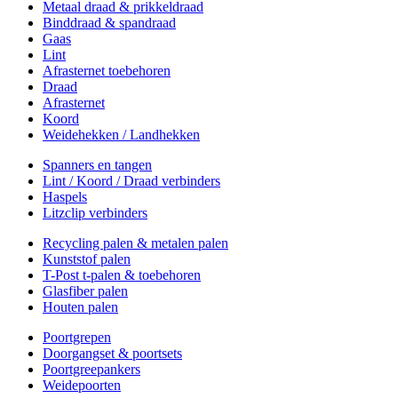
Metaal draad & prikkeldraad
Binddraad & spandraad
Gaas
Lint
Afrasternet toebehoren
Draad
Afrasternet
Koord
Weidehekken / Landhekken
Spanners en tangen
Lint / Koord / Draad verbinders
Haspels
Litzclip verbinders
Recycling palen & metalen palen
Kunststof palen
T-Post t-palen & toebehoren
Glasfiber palen
Houten palen
Poortgrepen
Doorgangset & poortsets
Poortgreepankers
Weidepoorten