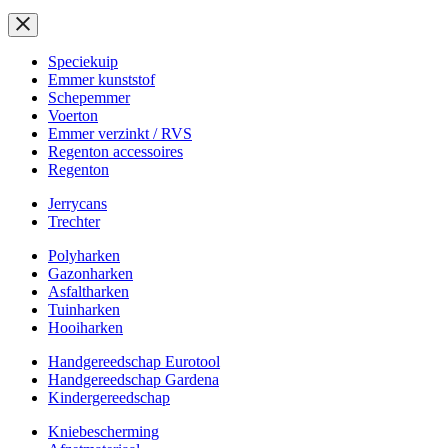
Speciekuip
Emmer kunststof
Schepemmer
Voerton
Emmer verzinkt / RVS
Regenton accessoires
Regenton
Jerrycans
Trechter
Polyharken
Gazonharken
Asfaltharken
Tuinharken
Hooiharken
Handgereedschap Eurotool
Handgereedschap Gardena
Kindergereedschap
Kniebescherming