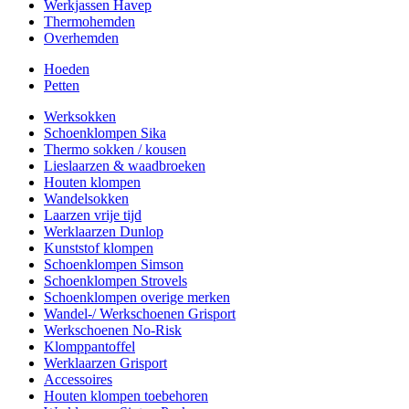
Werkjassen Havep
Thermohemden
Overhemden
Hoeden
Petten
Werksokken
Schoenklompen Sika
Thermo sokken / kousen
Lieslaarzen & waadbroeken
Houten klompen
Wandelsokken
Laarzen vrije tijd
Werklaarzen Dunlop
Kunststof klompen
Schoenklompen Simson
Schoenklompen Strovels
Schoenklompen overige merken
Wandel-/ Werkschoenen Grisport
Werkschoenen No-Risk
Klomppantoffel
Werklaarzen Grisport
Accessoires
Houten klompen toebehoren