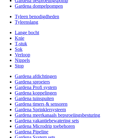
Gardena besproeiingspomp
Gardena dompelpompen
Tyleen benodigdheden
Tyleenslang
Lange bocht
Knie
T-stuk
Sok
Verloop
Nippels
Stop
Gardena afdichtingen
Gardena sproeiers
Gardena Profi system
Gardena koppelingen
Gardena tuinspuiten
Gardena timers & sensoren
Gardena Sprinklersysteem
Gardena meerkanaals bepsroeiingsbesturing
Gardena vakantiebewatering sets
Gardena Microdrip toebehoren
Gardena Pipeline
Gardena System sets