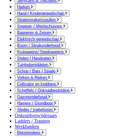
Jerrycans & Trechters
Harken
Hand-/ Kindergereedschap
Stratenmakersspullen
Sneeuw- / Mestschuivers
Baggeren & Zeisen
Elektrisch gereedschap
Boom / Struikonderhoud
Kruiwagens/ Steekwagens
Stelen / Handvaten
Tuinhulpmiddelen
Schop / Bats / Spade
Vorken & Rieken
Cultivator en krabbers
Schoffels / Onkruidbestrijding
Gazononderhoud
Hamers / Grondboor
Sledes / toebehoren
Onkruidverwijderaars
Ladders / Trappen
Werkbanken
Betonmolens