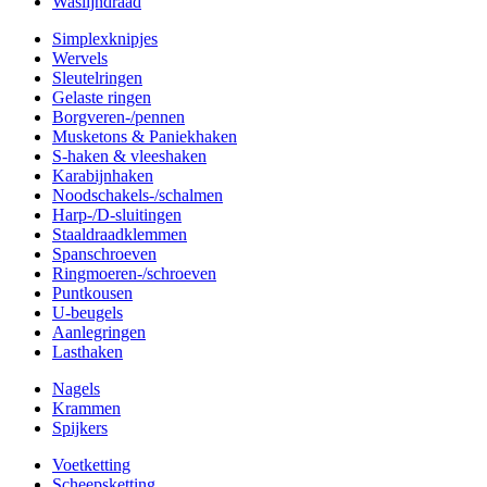
Waslijndraad
Simplexknipjes
Wervels
Sleutelringen
Gelaste ringen
Borgveren-/pennen
Musketons & Paniekhaken
S-haken & vleeshaken
Karabijnhaken
Noodschakels-/schalmen
Harp-/D-sluitingen
Staaldraadklemmen
Spanschroeven
Ringmoeren-/schroeven
Puntkousen
U-beugels
Aanlegringen
Lasthaken
Nagels
Krammen
Spijkers
Voetketting
Scheepsketting