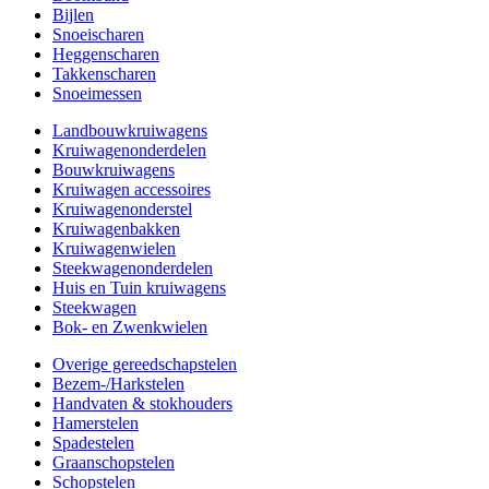
Bijlen
Snoeischaren
Heggenscharen
Takkenscharen
Snoeimessen
Landbouwkruiwagens
Kruiwagenonderdelen
Bouwkruiwagens
Kruiwagen accessoires
Kruiwagenonderstel
Kruiwagenbakken
Kruiwagenwielen
Steekwagenonderdelen
Huis en Tuin kruiwagens
Steekwagen
Bok- en Zwenkwielen
Overige gereedschapstelen
Bezem-/Harkstelen
Handvaten & stokhouders
Hamerstelen
Spadestelen
Graanschopstelen
Schopstelen