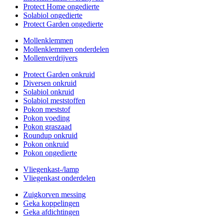
Protect Home ongedierte
Solabiol ongedierte
Protect Garden ongedierte
Mollenklemmen
Mollenklemmen onderdelen
Mollenverdrijvers
Protect Garden onkruid
Diversen onkruid
Solabiol onkruid
Solabiol meststoffen
Pokon meststof
Pokon voeding
Pokon graszaad
Roundup onkruid
Pokon onkruid
Pokon ongedierte
Vliegenkast-/lamp
Vliegenkast onderdelen
Zuigkorven messing
Geka koppelingen
Geka afdichtingen