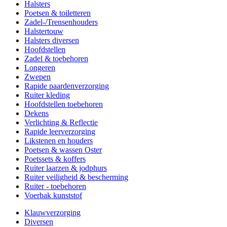
Halsters
Poetsen & toiletteren
Zadel-/Trensenhouders
Halstertouw
Halsters diversen
Hoofdstellen
Zadel & toebehoren
Longeren
Zwepen
Rapide paardenverzorging
Ruiter kleding
Hoofdstellen toebehoren
Dekens
Verlichting & Reflectie
Rapide leerverzorging
Likstenen en houders
Poetsen & wassen Oster
Poetssets & koffers
Ruiter laarzen & jodphurs
Ruiter veiligheid & bescherming
Ruiter - toebehoren
Voerbak kunststof
Klauwverzorging
Diversen