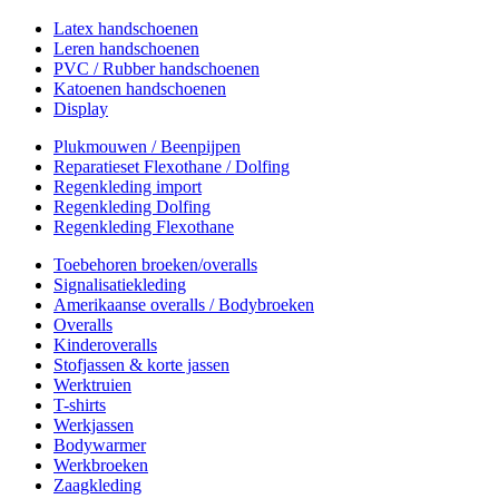
Latex handschoenen
Leren handschoenen
PVC / Rubber handschoenen
Katoenen handschoenen
Display
Plukmouwen / Beenpijpen
Reparatieset Flexothane / Dolfing
Regenkleding import
Regenkleding Dolfing
Regenkleding Flexothane
Toebehoren broeken/overalls
Signalisatiekleding
Amerikaanse overalls / Bodybroeken
Overalls
Kinderoveralls
Stofjassen & korte jassen
Werktruien
T-shirts
Werkjassen
Bodywarmer
Werkbroeken
Zaagkleding