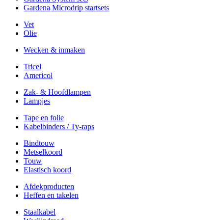
Gardena Microdrip startsets
Vet
Olie
Wecken & inmaken
Tricel
Americol
Zak- & Hoofdlampen
Lampjes
Tape en folie
Kabelbinders / Ty-raps
Bindtouw
Metselkoord
Touw
Elastisch koord
Afdekproducten
Heffen en takelen
Staalkabel