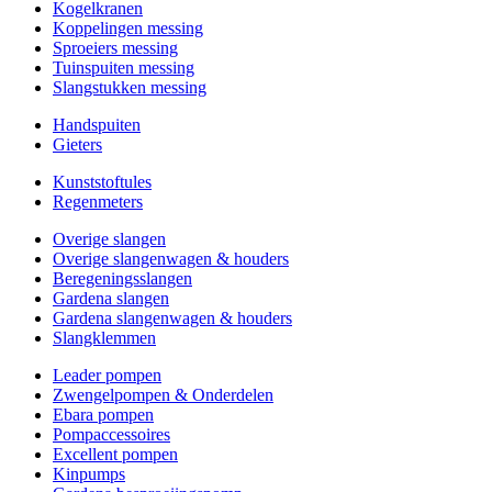
Kogelkranen
Koppelingen messing
Sproeiers messing
Tuinspuiten messing
Slangstukken messing
Handspuiten
Gieters
Kunststoftules
Regenmeters
Overige slangen
Overige slangenwagen & houders
Beregeningsslangen
Gardena slangen
Gardena slangenwagen & houders
Slangklemmen
Leader pompen
Zwengelpompen & Onderdelen
Ebara pompen
Pompaccessoires
Excellent pompen
Kinpumps