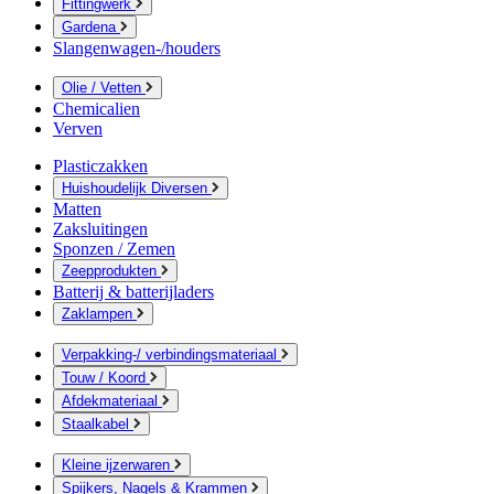
Fittingwerk
Gardena
Slangenwagen-/houders
Olie / Vetten
Chemicalien
Verven
Plasticzakken
Huishoudelijk Diversen
Matten
Zaksluitingen
Sponzen / Zemen
Zeepprodukten
Batterij & batterijladers
Zaklampen
Verpakking-/ verbindingsmateriaal
Touw / Koord
Afdekmateriaal
Staalkabel
Kleine ijzerwaren
Spijkers, Nagels & Krammen