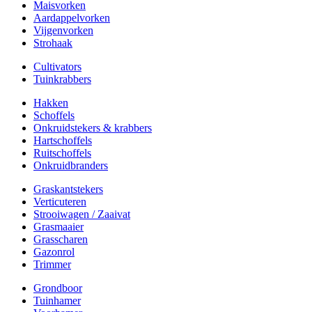
Maisvorken
Aardappelvorken
Vijgenvorken
Strohaak
Cultivators
Tuinkrabbers
Hakken
Schoffels
Onkruidstekers & krabbers
Hartschoffels
Ruitschoffels
Onkruidbranders
Graskantstekers
Verticuteren
Strooiwagen / Zaaivat
Grasmaaier
Grasscharen
Gazonrol
Trimmer
Grondboor
Tuinhamer