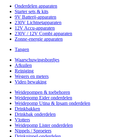
Onderdelen apparaten
Starter sets & kits
9V Batterij-apparaten
230V Lichtnetapparaten
12V Accu-apparaten
230V / 12V Combi apparaten
Zonne-energie apparaten
Tangen
Waarschuwingsbordjes
Afkuilen
Reiniging
Wegers en meters
Video bewaking
Weidepompen & toebehoren
Weidepomp Eider onderdelen
Weidepomp Utina & Ipsam onderdelen
Drinkbakken
Drinkbak onderdelen
Vlotters
Weidepomp Lister onderdelen
Nippels / Sproeiers
Drinknippel-onderdelen