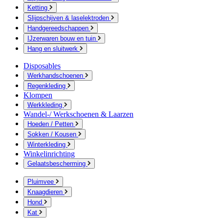
Ketting
Slijpschijven & laselektroden
Handgereedschappen
IJzerwaren bouw en tuin
Hang en sluitwerk
Disposables
Werkhandschoenen
Regenkleding
Klompen
Werkkleding
Wandel-/ Werkschoenen & Laarzen
Hoeden / Petten
Sokken / Kousen
Winterkleding
Winkelinrichting
Gelaatsbescherming
Pluimvee
Knaagdieren
Hond
Kat