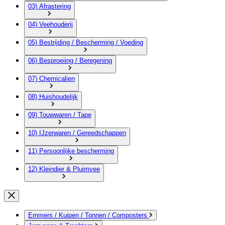
03) Afrastering
04) Veehouderij
05) Bestrijding / Bescherming / Voeding
06) Besproeiing / Beregening
07) Chemicalien
08) Huishoudelijk
09) Touwwaren / Tape
10) IJzerwaren / Gereedschappen
11) Persoonlijke bescherming
12) Kleindier & Pluimvee
Emmers / Kuipen / Tonnen / Composters