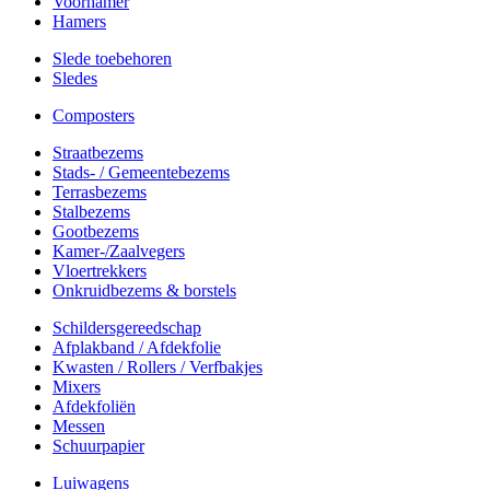
Voorhamer
Hamers
Slede toebehoren
Sledes
Composters
Straatbezems
Stads- / Gemeentebezems
Terrasbezems
Stalbezems
Gootbezems
Kamer-/Zaalvegers
Vloertrekkers
Onkruidbezems & borstels
Schildersgereedschap
Afplakband / Afdekfolie
Kwasten / Rollers / Verfbakjes
Mixers
Afdekfoliën
Messen
Schuurpapier
Luiwagens