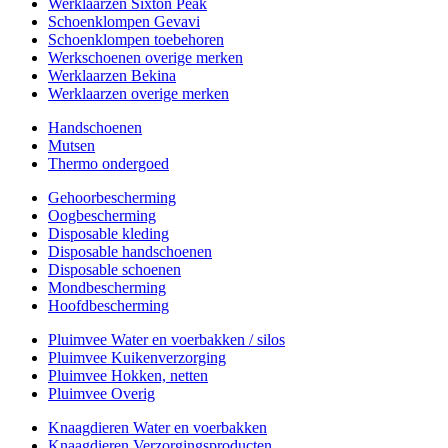
Werklaarzen Sixton Peak
Schoenklompen Gevavi
Schoenklompen toebehoren
Werkschoenen overige merken
Werklaarzen Bekina
Werklaarzen overige merken
Handschoenen
Mutsen
Thermo ondergoed
Gehoorbescherming
Oogbescherming
Disposable kleding
Disposable handschoenen
Disposable schoenen
Mondbescherming
Hoofdbescherming
Pluimvee Water en voerbakken / silos
Pluimvee Kuikenverzorging
Pluimvee Hokken, netten
Pluimvee Overig
Knaagdieren Water en voerbakken
Knaagdieren Verzorgingsproducten