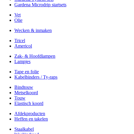
Gardena Microdrip startsets
Vet
Olie
Wecken & inmaken
Tricel
Americol
Zak- & Hoofdlampen
Lampjes
Tape en folie
Kabelbinders / Ty-raps
Bindtouw
Metselkoord
Touw
Elastisch koord
Afdekproducten
Heffen en takelen
Staalkabel