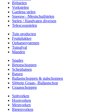
Bijlstelen
Vorkstelen
Gardena stelen
Sneeuw- /Mestschuifstelen
Stelen / Handvaten diversen
Telescoopstelen
Tuin producten
Fruitplukker
Ophangsystemen
Tuinafval
Manden
Spades
Betonschoppen
Schepbatsen
Batsen
Ballastschoppen & stalschoppen
Slijtsrip Graan- /Ballastschop
Graanschoppen
Spitvorken
Hooivorken
Mestvorken
Bietenvorken