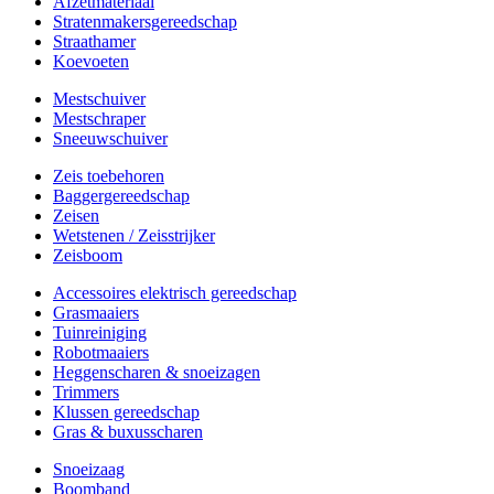
Afzetmateriaal
Stratenmakersgereedschap
Straathamer
Koevoeten
Mestschuiver
Mestschraper
Sneeuwschuiver
Zeis toebehoren
Baggergereedschap
Zeisen
Wetstenen / Zeisstrijker
Zeisboom
Accessoires elektrisch gereedschap
Grasmaaiers
Tuinreiniging
Robotmaaiers
Heggenscharen & snoeizagen
Trimmers
Klussen gereedschap
Gras & buxusscharen
Snoeizaag
Boomband