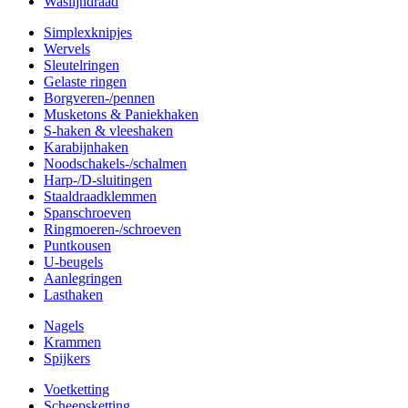
Waslijndraad
Simplexknipjes
Wervels
Sleutelringen
Gelaste ringen
Borgveren-/pennen
Musketons & Paniekhaken
S-haken & vleeshaken
Karabijnhaken
Noodschakels-/schalmen
Harp-/D-sluitingen
Staaldraadklemmen
Spanschroeven
Ringmoeren-/schroeven
Puntkousen
U-beugels
Aanlegringen
Lasthaken
Nagels
Krammen
Spijkers
Voetketting
Scheepsketting