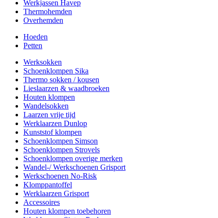
Werkjassen Havep
Thermohemden
Overhemden
Hoeden
Petten
Werksokken
Schoenklompen Sika
Thermo sokken / kousen
Lieslaarzen & waadbroeken
Houten klompen
Wandelsokken
Laarzen vrije tijd
Werklaarzen Dunlop
Kunststof klompen
Schoenklompen Simson
Schoenklompen Strovels
Schoenklompen overige merken
Wandel-/ Werkschoenen Grisport
Werkschoenen No-Risk
Klomppantoffel
Werklaarzen Grisport
Accessoires
Houten klompen toebehoren