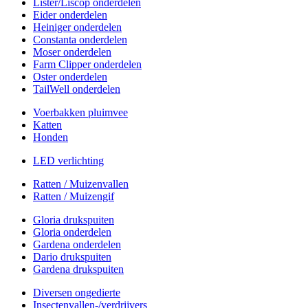
Lister/Liscop onderdelen
Eider onderdelen
Heiniger onderdelen
Constanta onderdelen
Moser onderdelen
Farm Clipper onderdelen
Oster onderdelen
TailWell onderdelen
Voerbakken pluimvee
Katten
Honden
LED verlichting
Ratten / Muizenvallen
Ratten / Muizengif
Gloria drukspuiten
Gloria onderdelen
Gardena onderdelen
Dario drukspuiten
Gardena drukspuiten
Diversen ongedierte
Insectenvallen-/verdrijvers