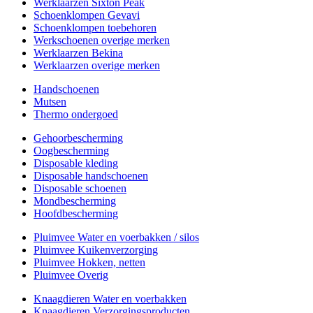
Werklaarzen Sixton Peak
Schoenklompen Gevavi
Schoenklompen toebehoren
Werkschoenen overige merken
Werklaarzen Bekina
Werklaarzen overige merken
Handschoenen
Mutsen
Thermo ondergoed
Gehoorbescherming
Oogbescherming
Disposable kleding
Disposable handschoenen
Disposable schoenen
Mondbescherming
Hoofdbescherming
Pluimvee Water en voerbakken / silos
Pluimvee Kuikenverzorging
Pluimvee Hokken, netten
Pluimvee Overig
Knaagdieren Water en voerbakken
Knaagdieren Verzorgingsproducten