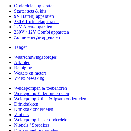
Onderdelen apparaten
Starter sets & kits
9V Batterij-apparaten
230V Lichtnetapparaten
12V Accu-apparaten
230V / 12V Combi apparaten
Zonne-energie apparaten
Tangen
Waarschuwingsbordjes
Afkuilen
Reiniging
Wegers en meters
Video bewaking
Weidepompen & toebehoren
Weidepomp Eider onderdelen
Weidepomp Utina & Ipsam onderdelen
Drinkbakken
Drinkbak onderdelen
Vlotters
Weidepomp Lister onderdelen
Nippels / Sproeiers
Drinknippel-onderdelen