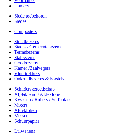
Voorhamer
Hamers
Slede toebehoren
Sledes
Composters
Straatbezems
Stads- / Gemeentebezems
Terrasbezems
Stalbezems
Gootbezems
Kamer-/Zaalvegers
Vloertrekkers
Onkruidbezems & borstels
Schildersgereedschap
Afplakband / Afdekfolie
Kwasten / Rollers / Verfbakjes
Mixers
Afdekfoliën
Messen
Schuurpapier
Luiwagens