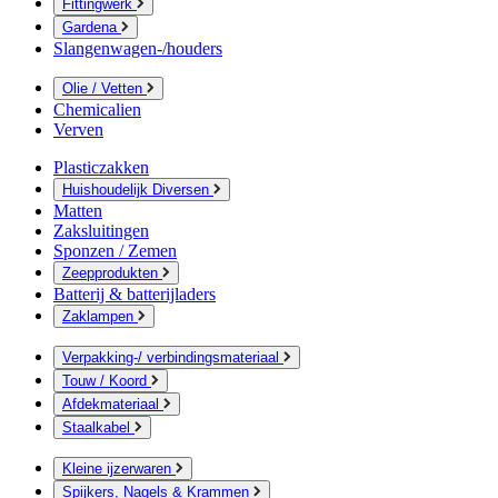
Fittingwerk
Gardena
Slangenwagen-/houders
Olie / Vetten
Chemicalien
Verven
Plasticzakken
Huishoudelijk Diversen
Matten
Zaksluitingen
Sponzen / Zemen
Zeepprodukten
Batterij & batterijladers
Zaklampen
Verpakking-/ verbindingsmateriaal
Touw / Koord
Afdekmateriaal
Staalkabel
Kleine ijzerwaren
Spijkers, Nagels & Krammen