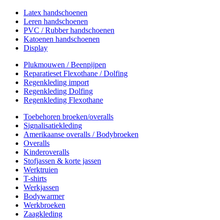
Latex handschoenen
Leren handschoenen
PVC / Rubber handschoenen
Katoenen handschoenen
Display
Plukmouwen / Beenpijpen
Reparatieset Flexothane / Dolfing
Regenkleding import
Regenkleding Dolfing
Regenkleding Flexothane
Toebehoren broeken/overalls
Signalisatiekleding
Amerikaanse overalls / Bodybroeken
Overalls
Kinderoveralls
Stofjassen & korte jassen
Werktruien
T-shirts
Werkjassen
Bodywarmer
Werkbroeken
Zaagkleding