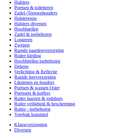
Halsters
Poetsen & toiletteren
Zadel-/Trensenhouders
Halstertouw
Halsters diversen
Hoofdstellen
Zadel & toebehoren
Longeren
Zwepen
Rapide paardenverzorging
Ruiter kleding
Hoofdstellen toebehoren
Dekens
Verlichting & Reflectie
Rapide leerverzorging
Likstenen en houders
Poetsen & wassen Oster
Poetssets & koffers
Ruiter laarzen & jodphurs
Ruiter veiligheid & bescherming
Ruiter - toebehoren
Voerbak kunststof
Klauwverzorging
Diversen