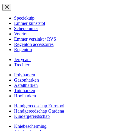
Speciekuip
Emmer kunststof
Schepemmer
Voerton
Emmer verzinkt / RVS
Regenton accessoires
Regenton
Jerrycans
Trechter
Polyharken
Gazonharken
Asfaltharken
Tuinharken
Hooiharken
Handgereedschap Eurotool
Handgereedschap Gardena
Kindergereedschap
Kniebescherming