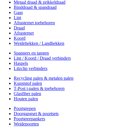
Metaal draad & prikkeldraad
Binddraad & spandraad
Gaas
Lint
Afrasternet toebehoren
Draad
Afrasternet
Koord
Weidehekken / Landhekken
Spanners en tangen
Lint / Koord / Draad verbinders
Haspels
Litzclip verbinders
Recycling palen & metalen palen
Kunststof palen
T-Post t-palen & toebehoren
Glasfiber palen
Houten palen
Poortgrepen
Doorgangset & poortsets
Poortgreepankers
Weidepoorten