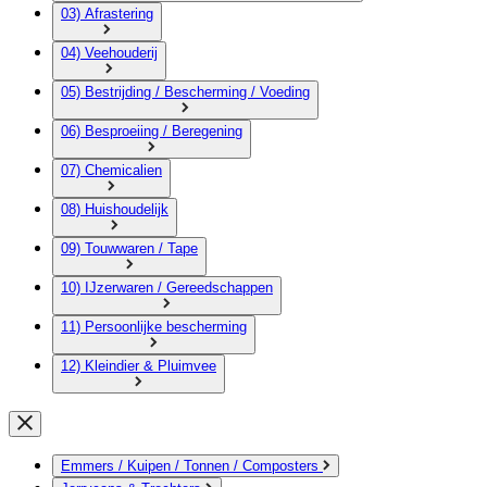
03) Afrastering
04) Veehouderij
05) Bestrijding / Bescherming / Voeding
06) Besproeiing / Beregening
07) Chemicalien
08) Huishoudelijk
09) Touwwaren / Tape
10) IJzerwaren / Gereedschappen
11) Persoonlijke bescherming
12) Kleindier & Pluimvee
Emmers / Kuipen / Tonnen / Composters