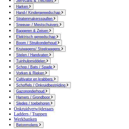
Jerrycans & Trechters
Harken
Hand-/ Kindergereedschap
Stratenmakersspullen
Sneeuw- / Mestschuivers
Baggeren & Zeisen
Elektrisch gereedschap
Boom / Struikonderhoud
Kruiwagens/ Steekwagens
Stelen / Handvaten
Tuinhulpmiddelen
Schop / Bats / Spade
Vorken & Rieken
Cultivator en krabbers
Schoffels / Onkruidbestrijding
Gazononderhoud
Hamers / Grondboor
Sledes / toebehoren
Onkruidverwijderaars
Ladders / Trappen
Werkbanken
Betonmolens