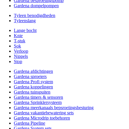
Gardena besproeiingspomp
Gardena dompelpompen
Tyleen benodigdheden
Tyleenslang
Lange bocht
Knie
T-stuk
Sok
Verloop
Nippels
Stop
Gardena afdichtingen
Gardena sproeiers
Gardena Profi system
Gardena koppelingen
Gardena tuinspuiten
Gardena timers & sensoren
Gardena Sprinklersysteem
Gardena meerkanaals bepsroeiingsbesturing
Gardena vakantiebewatering sets
Gardena Microdrip toebehoren
Gardena Pipeline
Gardena System sets