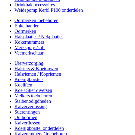
Drinkbak accessoires
Weidepomp Kerbl P100 onderdelen
Oormerken toebehoren
Enkelbanden
Oormerken
Halsplaatjes / Nekplaatjes
Kokernummers
Merkspray-/stift
Veemerkschaar
Uierverzorging
Halsters & Koetouwen
Halsriemen / Kopriemen
Koerugborstels
Koeliften
Koe / Stier diversen
Melkers toebehoren
Stalbenodigdheden
Kalververlossing
Stierenringen
Onthoornen
Kalverflessen
Koerugborstel onderdelen
Kalveremmers / toebehoren