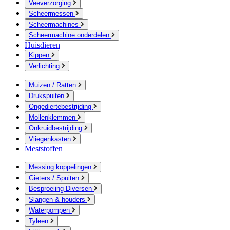
Veeverzorging
Scheermessen
Scheermachines
Scheermachine onderdelen
Huisdieren
Kippen
Verlichting
Muizen / Ratten
Drukspuiten
Ongediertebestrijding
Mollenklemmen
Onkruidbestrijding
Vliegenkasten
Meststoffen
Messing koppelingen
Gieters / Spuiten
Besproeiing Diversen
Slangen & houders
Waterpompen
Tyleen