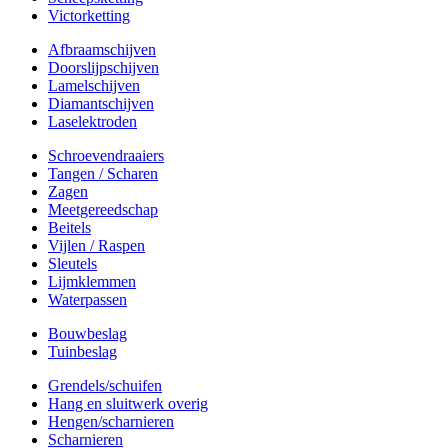
Victorketting
Afbraamschijven
Doorslijpschijven
Lamelschijven
Diamantschijven
Laselektroden
Schroevendraaiers
Tangen / Scharen
Zagen
Meetgereedschap
Beitels
Vijlen / Raspen
Sleutels
Lijmklemmen
Waterpassen
Bouwbeslag
Tuinbeslag
Grendels/schuifen
Hang en sluitwerk overig
Hengen/scharnieren
Scharnieren