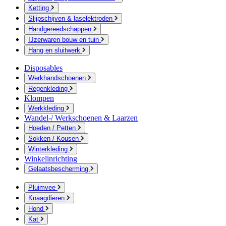
Ketting
Slijpschijven & laselektroden
Handgereedschappen
IJzerwaren bouw en tuin
Hang en sluitwerk
Disposables
Werkhandschoenen
Regenkleding
Klompen
Werkkleding
Wandel-/ Werkschoenen & Laarzen
Hoeden / Petten
Sokken / Kousen
Winterkleding
Winkelinrichting
Gelaatsbescherming
Pluimvee
Knaagdieren
Hond
Kat