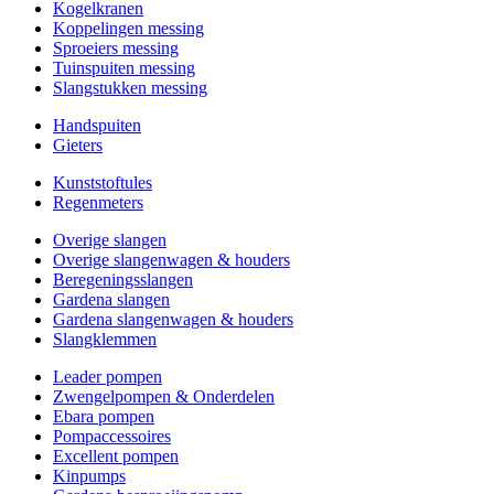
Kogelkranen
Koppelingen messing
Sproeiers messing
Tuinspuiten messing
Slangstukken messing
Handspuiten
Gieters
Kunststoftules
Regenmeters
Overige slangen
Overige slangenwagen & houders
Beregeningsslangen
Gardena slangen
Gardena slangenwagen & houders
Slangklemmen
Leader pompen
Zwengelpompen & Onderdelen
Ebara pompen
Pompaccessoires
Excellent pompen
Kinpumps