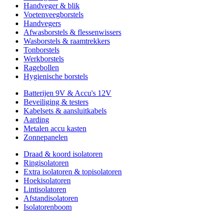
Handveger & blik
Voetenveegborstels
Handvegers
Afwasborstels & flessenwissers
Wasborstels & raamtrekkers
Tonborstels
Werkborstels
Ragebollen
Hygienische borstels
Batterijen 9V & Accu's 12V
Beveiliging & testers
Kabelsets & aansluitkabels
Aarding
Metalen accu kasten
Zonnepanelen
Draad & koord isolatoren
Ringisolatoren
Extra isolatoren & topisolatoren
Hoekisolatoren
Lintisolatoren
Afstandisolatoren
Isolatorenboom