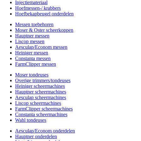
Injectiemateriaal
Hoefmessen-/ krabbers
Hoefbekapbeugel onderdelen
Messen toebehoren
Moser & Oster scheerkoppen
Hauptner messen
Liscop messen
Aesculap/Econom messen
Heiniger messen
Constanta messen
FarmClipper messen
Moser tondeuses
Overige trimmers/tondeuses
Heiniger scheermachines
Hauptner scheermachines
Aesculap scheermachines
Liscop scheermachines
FarmClipper scheermachines
Constanta scheermachines
Wahl tondeuses
Aesculap/Econom onderdelen
Hauptner onderdelen