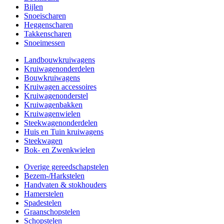
Bijlen
Snoeischaren
Heggenscharen
Takkenscharen
Snoeimessen
Landbouwkruiwagens
Kruiwagenonderdelen
Bouwkruiwagens
Kruiwagen accessoires
Kruiwagenonderstel
Kruiwagenbakken
Kruiwagenwielen
Steekwagenonderdelen
Huis en Tuin kruiwagens
Steekwagen
Bok- en Zwenkwielen
Overige gereedschapstelen
Bezem-/Harkstelen
Handvaten & stokhouders
Hamerstelen
Spadestelen
Graanschopstelen
Schopstelen