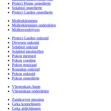
Protect Home ongedierte
Solabiol ongedierte
Protect Garden ongedierte
Mollenklemmen
Mollenklemmen onderdelen
Mollenverdrijvers
Protect Garden onkruid
Diversen onkruid
Solabiol onkruid
Solabiol meststoffen
Pokon meststof
Pokon voeding
Pokon graszaad
Roundup onkruid
Pokon onkruid
Pokon ongedierte
Vliegenkast-/lamp
Vliegenkast onderdelen
Zuigkorven messing
Geka koppelingen
Geka afdichtingen