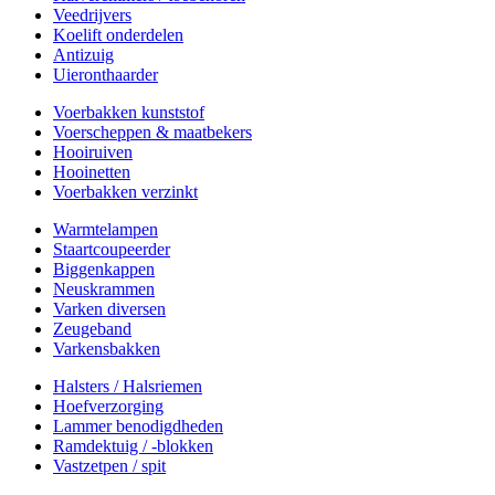
Veedrijvers
Koelift onderdelen
Antizuig
Uieronthaarder
Voerbakken kunststof
Voerscheppen & maatbekers
Hooiruiven
Hooinetten
Voerbakken verzinkt
Warmtelampen
Staartcoupeerder
Biggenkappen
Neuskrammen
Varken diversen
Zeugeband
Varkensbakken
Halsters / Halsriemen
Hoefverzorging
Lammer benodigdheden
Ramdektuig / -blokken
Vastzetpen / spit