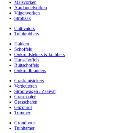
Maisvorken
Aardappelvorken
Vijgenvorken
Strohaak
Cultivators
Tuinkrabbers
Hakken
Schoffels
Onkruidstekers & krabbers
Hartschoffels
Ruitschoffels
Onkruidbranders
Graskantstekers
Verticuteren
Strooiwagen / Zaaivat
Grasmaaier
Grasscharen
Gazonrol
Trimmer
Grondboor
Tuinhamer