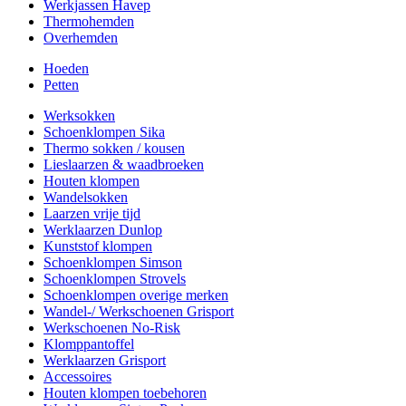
Werkjassen Havep
Thermohemden
Overhemden
Hoeden
Petten
Werksokken
Schoenklompen Sika
Thermo sokken / kousen
Lieslaarzen & waadbroeken
Houten klompen
Wandelsokken
Laarzen vrije tijd
Werklaarzen Dunlop
Kunststof klompen
Schoenklompen Simson
Schoenklompen Strovels
Schoenklompen overige merken
Wandel-/ Werkschoenen Grisport
Werkschoenen No-Risk
Klomppantoffel
Werklaarzen Grisport
Accessoires
Houten klompen toebehoren