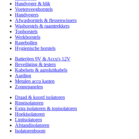
Handveger & blik
Voetenveegborstels
Handvegers
Afwasborstels & flessenwissers
Wasborstels & raamtrekkers
Tonborstels
Werkborstels
Ragebollen
Hygienische borstels
Batterijen 9V & Accu's 12V
Beveiliging & testers
Kabelsets & aansluitkabels
Aarding
Metalen accu kasten
Zonnepanelen
Draad & koord isolatoren
Ringisolatoren
Extra isolatoren & topisolatoren
Hoekisolatoren
Lintisolatoren
Afstandisolatoren
Isolatorenboom