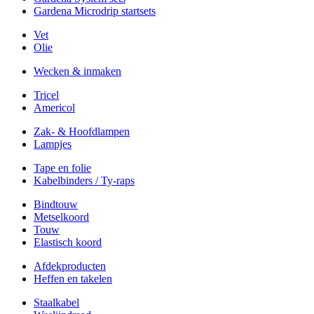
Gardena Microdrip startsets
Vet
Olie
Wecken & inmaken
Tricel
Americol
Zak- & Hoofdlampen
Lampjes
Tape en folie
Kabelbinders / Ty-raps
Bindtouw
Metselkoord
Touw
Elastisch koord
Afdekproducten
Heffen en takelen
Staalkabel