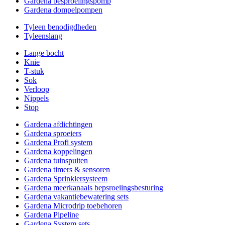
Gardena besproeiingspomp
Gardena dompelpompen
Tyleen benodigdheden
Tyleenslang
Lange bocht
Knie
T-stuk
Sok
Verloop
Nippels
Stop
Gardena afdichtingen
Gardena sproeiers
Gardena Profi system
Gardena koppelingen
Gardena tuinspuiten
Gardena timers & sensoren
Gardena Sprinklersysteem
Gardena meerkanaals bepsroeiingsbesturing
Gardena vakantiebewatering sets
Gardena Microdrip toebehoren
Gardena Pipeline
Gardena System sets