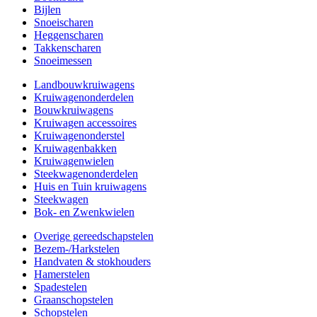
Bijlen
Snoeischaren
Heggenscharen
Takkenscharen
Snoeimessen
Landbouwkruiwagens
Kruiwagenonderdelen
Bouwkruiwagens
Kruiwagen accessoires
Kruiwagenonderstel
Kruiwagenbakken
Kruiwagenwielen
Steekwagenonderdelen
Huis en Tuin kruiwagens
Steekwagen
Bok- en Zwenkwielen
Overige gereedschapstelen
Bezem-/Harkstelen
Handvaten & stokhouders
Hamerstelen
Spadestelen
Graanschopstelen
Schopstelen