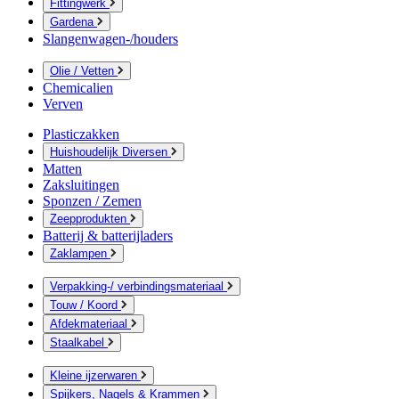
Fittingwerk
Gardena
Slangenwagen-/houders
Olie / Vetten
Chemicalien
Verven
Plasticzakken
Huishoudelijk Diversen
Matten
Zaksluitingen
Sponzen / Zemen
Zeepprodukten
Batterij & batterijladers
Zaklampen
Verpakking-/ verbindingsmateriaal
Touw / Koord
Afdekmateriaal
Staalkabel
Kleine ijzerwaren
Spijkers, Nagels & Krammen