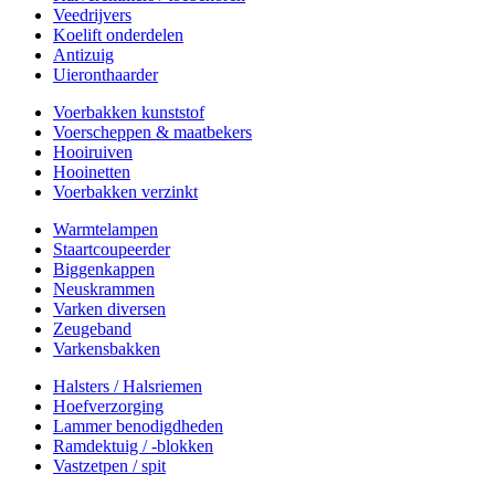
Veedrijvers
Koelift onderdelen
Antizuig
Uieronthaarder
Voerbakken kunststof
Voerscheppen & maatbekers
Hooiruiven
Hooinetten
Voerbakken verzinkt
Warmtelampen
Staartcoupeerder
Biggenkappen
Neuskrammen
Varken diversen
Zeugeband
Varkensbakken
Halsters / Halsriemen
Hoefverzorging
Lammer benodigdheden
Ramdektuig / -blokken
Vastzetpen / spit