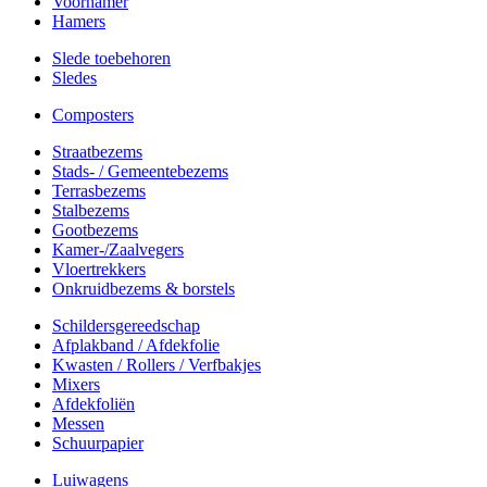
Voorhamer
Hamers
Slede toebehoren
Sledes
Composters
Straatbezems
Stads- / Gemeentebezems
Terrasbezems
Stalbezems
Gootbezems
Kamer-/Zaalvegers
Vloertrekkers
Onkruidbezems & borstels
Schildersgereedschap
Afplakband / Afdekfolie
Kwasten / Rollers / Verfbakjes
Mixers
Afdekfoliën
Messen
Schuurpapier
Luiwagens