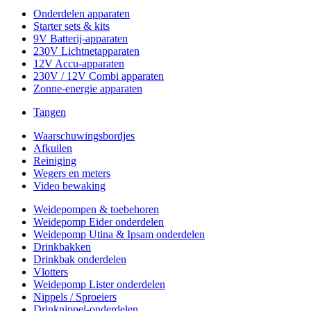
Onderdelen apparaten
Starter sets & kits
9V Batterij-apparaten
230V Lichtnetapparaten
12V Accu-apparaten
230V / 12V Combi apparaten
Zonne-energie apparaten
Tangen
Waarschuwingsbordjes
Afkuilen
Reiniging
Wegers en meters
Video bewaking
Weidepompen & toebehoren
Weidepomp Eider onderdelen
Weidepomp Utina & Ipsam onderdelen
Drinkbakken
Drinkbak onderdelen
Vlotters
Weidepomp Lister onderdelen
Nippels / Sproeiers
Drinknippel-onderdelen