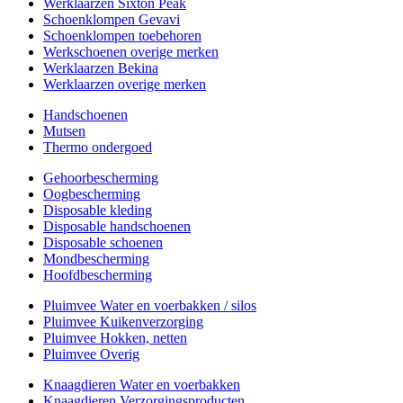
Werklaarzen Sixton Peak
Schoenklompen Gevavi
Schoenklompen toebehoren
Werkschoenen overige merken
Werklaarzen Bekina
Werklaarzen overige merken
Handschoenen
Mutsen
Thermo ondergoed
Gehoorbescherming
Oogbescherming
Disposable kleding
Disposable handschoenen
Disposable schoenen
Mondbescherming
Hoofdbescherming
Pluimvee Water en voerbakken / silos
Pluimvee Kuikenverzorging
Pluimvee Hokken, netten
Pluimvee Overig
Knaagdieren Water en voerbakken
Knaagdieren Verzorgingsproducten