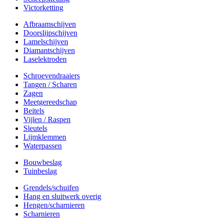
Victorketting
Afbraamschijven
Doorslijpschijven
Lamelschijven
Diamantschijven
Laselektroden
Schroevendraaiers
Tangen / Scharen
Zagen
Meetgereedschap
Beitels
Vijlen / Raspen
Sleutels
Lijmklemmen
Waterpassen
Bouwbeslag
Tuinbeslag
Grendels/schuifen
Hang en sluitwerk overig
Hengen/scharnieren
Scharnieren