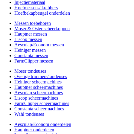
Injectiemateriaal
Hoefmessen-/ krabbers
Hoefbekapbeugel onderdelen
Messen toebehoren
Moser & Oster scheerkoppen
Hauptner messen
Liscop messen
Aesculap/Econom messen
Heiniger messen
Constanta messen
FarmClipper messen
Moser tondeuses
Overige trimmers/tondeuses
Heiniger scheermachines
Hauptner scheermachines
Aesculap scheermachines
Liscop scheermachines
FarmClipper scheermachines
Constanta scheermachines
Wahl tondeuses
Aesculap/Econom onderdelen
Hauptner onderdelen