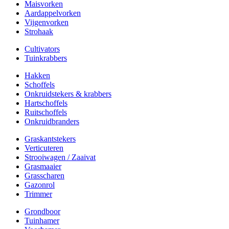
Maisvorken
Aardappelvorken
Vijgenvorken
Strohaak
Cultivators
Tuinkrabbers
Hakken
Schoffels
Onkruidstekers & krabbers
Hartschoffels
Ruitschoffels
Onkruidbranders
Graskantstekers
Verticuteren
Strooiwagen / Zaaivat
Grasmaaier
Grasscharen
Gazonrol
Trimmer
Grondboor
Tuinhamer