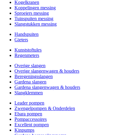
Kogelkranen
Koppelingen messing
Sproeiers messing
Tuinspuiten messing
Slangstukken messing
Handspuiten
Gieters
Kunststoftules
Regenmeters
Overige slangen
Overige slangenwagen & houders
Beregeningsslangen
Gardena slangen
Gardena slangenwagen & houders
Slangklemmen
Leader pompen
Zwengelpompen & Onderdelen
Ebara pompen
Pompaccessoires
Excellent pompen
Kinpumps