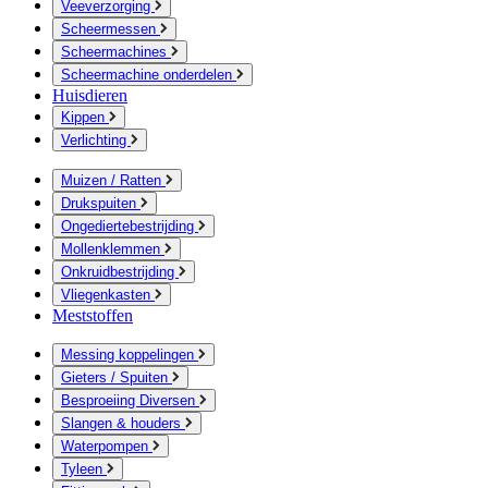
Veeverzorging
Scheermessen
Scheermachines
Scheermachine onderdelen
Huisdieren
Kippen
Verlichting
Muizen / Ratten
Drukspuiten
Ongediertebestrijding
Mollenklemmen
Onkruidbestrijding
Vliegenkasten
Meststoffen
Messing koppelingen
Gieters / Spuiten
Besproeiing Diversen
Slangen & houders
Waterpompen
Tyleen