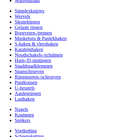
Waslijndraad
Simplexknipjes
Wervels
Sleutelringen
Gelaste ringen
Borgveren-/pennen
Musketons & Paniekhaken
S-haken & vleeshaken
Karabijnhaken
Noodschakels-/schalmen
Harp-/D-sluitingen
Staaldraadklemmen
Spanschroeven
Ringmoeren-/schroeven
Puntkousen
U-beugels
Aanlegringen
Lasthaken
Nagels
Krammen
Spijkers
Voetketting
Scheepsketting