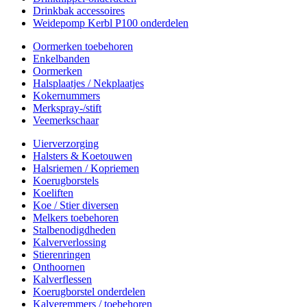
Drinkbak accessoires
Weidepomp Kerbl P100 onderdelen
Oormerken toebehoren
Enkelbanden
Oormerken
Halsplaatjes / Nekplaatjes
Kokernummers
Merkspray-/stift
Veemerkschaar
Uierverzorging
Halsters & Koetouwen
Halsriemen / Kopriemen
Koerugborstels
Koeliften
Koe / Stier diversen
Melkers toebehoren
Stalbenodigdheden
Kalververlossing
Stierenringen
Onthoornen
Kalverflessen
Koerugborstel onderdelen
Kalveremmers / toebehoren