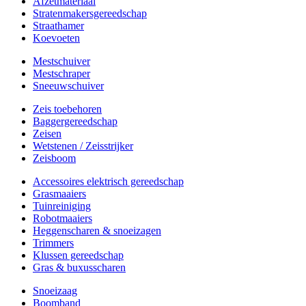
Afzetmateriaal
Stratenmakersgereedschap
Straathamer
Koevoeten
Mestschuiver
Mestschraper
Sneeuwschuiver
Zeis toebehoren
Baggergereedschap
Zeisen
Wetstenen / Zeisstrijker
Zeisboom
Accessoires elektrisch gereedschap
Grasmaaiers
Tuinreiniging
Robotmaaiers
Heggenscharen & snoeizagen
Trimmers
Klussen gereedschap
Gras & buxusscharen
Snoeizaag
Boomband