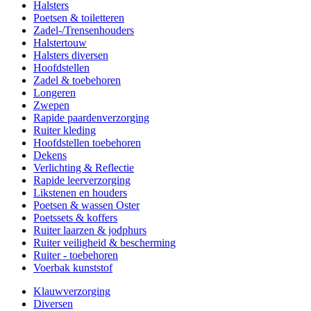
Halsters
Poetsen & toiletteren
Zadel-/Trensenhouders
Halstertouw
Halsters diversen
Hoofdstellen
Zadel & toebehoren
Longeren
Zwepen
Rapide paardenverzorging
Ruiter kleding
Hoofdstellen toebehoren
Dekens
Verlichting & Reflectie
Rapide leerverzorging
Likstenen en houders
Poetsen & wassen Oster
Poetssets & koffers
Ruiter laarzen & jodphurs
Ruiter veiligheid & bescherming
Ruiter - toebehoren
Voerbak kunststof
Klauwverzorging
Diversen