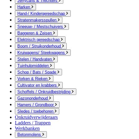
Jerrycans & Trechters
Harken
Hand-/ Kindergereedschap
Stratenmakersspullen
Sneeuw- / Mestschuivers
Baggeren & Zeisen
Elektrisch gereedschap
Boom / Struikonderhoud
Kruiwagens/ Steekwagens
Stelen / Handvaten
Tuinhulpmiddelen
Schop / Bats / Spade
Vorken & Rieken
Cultivator en krabbers
Schoffels / Onkruidbestrijding
Gazononderhoud
Hamers / Grondboor
Sledes / toebehoren
Onkruidverwijderaars
Ladders / Trappen
Werkbanken
Betonmolens