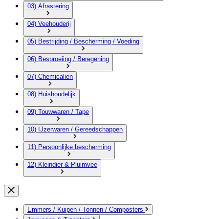
03) Afrastering
04) Veehouderij
05) Bestrijding / Bescherming / Voeding
06) Besproeiing / Beregening
07) Chemicalien
08) Huishoudelijk
09) Touwwaren / Tape
10) IJzerwaren / Gereedschappen
11) Persoonlijke bescherming
12) Kleindier & Pluimvee
Emmers / Kuipen / Tonnen / Composters