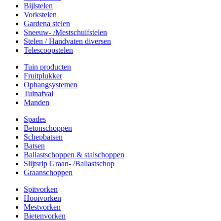
Bijlstelen
Vorkstelen
Gardena stelen
Sneeuw- /Mestschuifstelen
Stelen / Handvaten diversen
Telescoopstelen
Tuin producten
Fruitplukker
Ophangsystemen
Tuinafval
Manden
Spades
Betonschoppen
Schepbatsen
Batsen
Ballastschoppen & stalschoppen
Slijtsrip Graan- /Ballastschop
Graanschoppen
Spitvorken
Hooivorken
Mestvorken
Bietenvorken