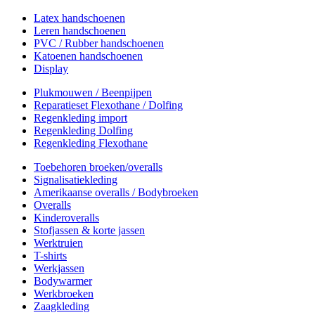
Latex handschoenen
Leren handschoenen
PVC / Rubber handschoenen
Katoenen handschoenen
Display
Plukmouwen / Beenpijpen
Reparatieset Flexothane / Dolfing
Regenkleding import
Regenkleding Dolfing
Regenkleding Flexothane
Toebehoren broeken/overalls
Signalisatiekleding
Amerikaanse overalls / Bodybroeken
Overalls
Kinderoveralls
Stofjassen & korte jassen
Werktruien
T-shirts
Werkjassen
Bodywarmer
Werkbroeken
Zaagkleding