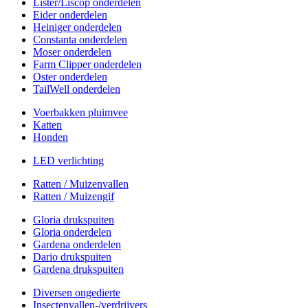
Lister/Liscop onderdelen
Eider onderdelen
Heiniger onderdelen
Constanta onderdelen
Moser onderdelen
Farm Clipper onderdelen
Oster onderdelen
TailWell onderdelen
Voerbakken pluimvee
Katten
Honden
LED verlichting
Ratten / Muizenvallen
Ratten / Muizengif
Gloria drukspuiten
Gloria onderdelen
Gardena onderdelen
Dario drukspuiten
Gardena drukspuiten
Diversen ongedierte
Insectenvallen-/verdrijvers