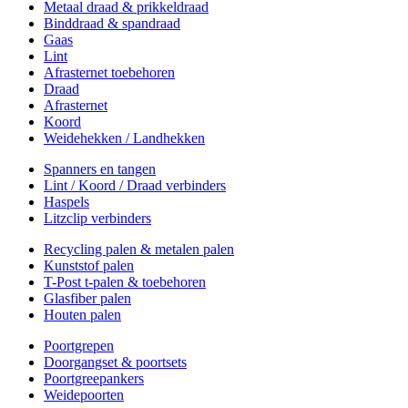
Metaal draad & prikkeldraad
Binddraad & spandraad
Gaas
Lint
Afrasternet toebehoren
Draad
Afrasternet
Koord
Weidehekken / Landhekken
Spanners en tangen
Lint / Koord / Draad verbinders
Haspels
Litzclip verbinders
Recycling palen & metalen palen
Kunststof palen
T-Post t-palen & toebehoren
Glasfiber palen
Houten palen
Poortgrepen
Doorgangset & poortsets
Poortgreepankers
Weidepoorten