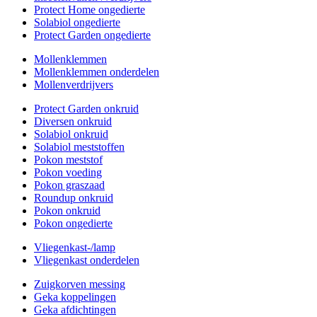
Protect Home ongedierte
Solabiol ongedierte
Protect Garden ongedierte
Mollenklemmen
Mollenklemmen onderdelen
Mollenverdrijvers
Protect Garden onkruid
Diversen onkruid
Solabiol onkruid
Solabiol meststoffen
Pokon meststof
Pokon voeding
Pokon graszaad
Roundup onkruid
Pokon onkruid
Pokon ongedierte
Vliegenkast-/lamp
Vliegenkast onderdelen
Zuigkorven messing
Geka koppelingen
Geka afdichtingen