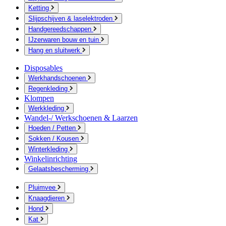
Ketting
Slijpschijven & laselektroden
Handgereedschappen
IJzerwaren bouw en tuin
Hang en sluitwerk
Disposables
Werkhandschoenen
Regenkleding
Klompen
Werkkleding
Wandel-/ Werkschoenen & Laarzen
Hoeden / Petten
Sokken / Kousen
Winterkleding
Winkelinrichting
Gelaatsbescherming
Pluimvee
Knaagdieren
Hond
Kat