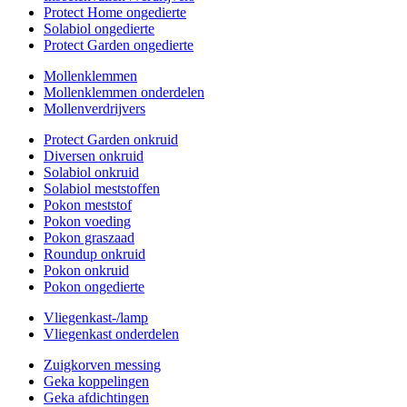
Protect Home ongedierte
Solabiol ongedierte
Protect Garden ongedierte
Mollenklemmen
Mollenklemmen onderdelen
Mollenverdrijvers
Protect Garden onkruid
Diversen onkruid
Solabiol onkruid
Solabiol meststoffen
Pokon meststof
Pokon voeding
Pokon graszaad
Roundup onkruid
Pokon onkruid
Pokon ongedierte
Vliegenkast-/lamp
Vliegenkast onderdelen
Zuigkorven messing
Geka koppelingen
Geka afdichtingen