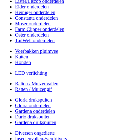
Lister/Liscop onderdelen
Eider onderdelen
Heiniger onderdelen
Constanta onderdelen
Moser onderdelen
Farm Clipper onderdelen
Oster onderdelen
TailWell onderdelen
Voerbakken pluimvee
Katten
Honden
LED verlichting
Ratten / Muizenvallen
Ratten / Muizengif
Gloria drukspuiten
Gloria onderdelen
Gardena onderdelen
Dario drukspuiten
Gardena drukspuiten
Diversen ongedierte
Insectenvallen-/verdrijvers