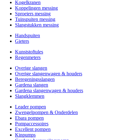
Kogelkranen
Koppelingen messing
Sproeiers messing
Tuinspuiten messing
Slangstukken messing
Handspuiten
Gieters
Kunststoftules
Regenmeters
Overige slangen
Overige slangenwagen & houders
Beregeningsslangen
Gardena slangen
Gardena slangenwagen & houders
Slangklemmen
Leader pompen
Zwengelpompen & Onderdelen
Ebara pompen
Pompaccessoires
Excellent pompen
Kinpumps