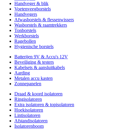
Handveger & blik
Voetenveegborstels
Handvegers
Afwasborstels & flessenwissers
Wasborstels & raamtrekkers
Tonborstels
Werkborstels
Ragebollen
Hygienische borstels
Batterijen 9V & Accu's 12V
Beveiliging & testers
Kabelsets & aansluitkabels
Aarding
Metalen accu kasten
Zonnepanelen
Draad & koord isolatoren
Ringisolatoren
Extra isolatoren & topisolatoren
Hoekisolatoren
Lintisolatoren
Afstandisolatoren
Isolatorenboom