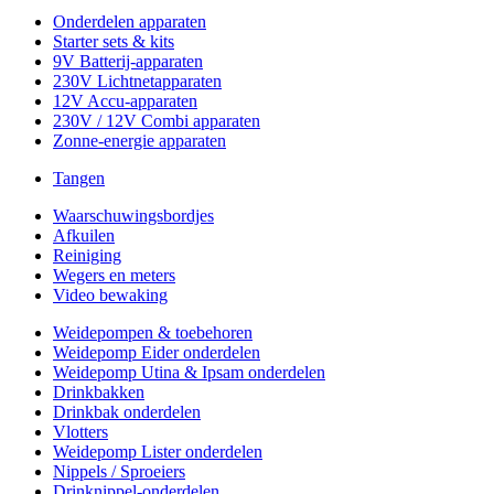
Onderdelen apparaten
Starter sets & kits
9V Batterij-apparaten
230V Lichtnetapparaten
12V Accu-apparaten
230V / 12V Combi apparaten
Zonne-energie apparaten
Tangen
Waarschuwingsbordjes
Afkuilen
Reiniging
Wegers en meters
Video bewaking
Weidepompen & toebehoren
Weidepomp Eider onderdelen
Weidepomp Utina & Ipsam onderdelen
Drinkbakken
Drinkbak onderdelen
Vlotters
Weidepomp Lister onderdelen
Nippels / Sproeiers
Drinknippel-onderdelen