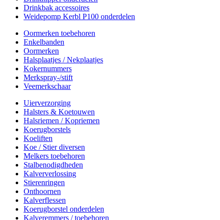
Drinkbak accessoires
Weidepomp Kerbl P100 onderdelen
Oormerken toebehoren
Enkelbanden
Oormerken
Halsplaatjes / Nekplaatjes
Kokernummers
Merkspray-/stift
Veemerkschaar
Uierverzorging
Halsters & Koetouwen
Halsriemen / Kopriemen
Koerugborstels
Koeliften
Koe / Stier diversen
Melkers toebehoren
Stalbenodigdheden
Kalververlossing
Stierenringen
Onthoornen
Kalverflessen
Koerugborstel onderdelen
Kalveremmers / toebehoren