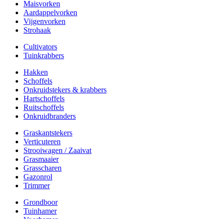
Maisvorken
Aardappelvorken
Vijgenvorken
Strohaak
Cultivators
Tuinkrabbers
Hakken
Schoffels
Onkruidstekers & krabbers
Hartschoffels
Ruitschoffels
Onkruidbranders
Graskantstekers
Verticuteren
Strooiwagen / Zaaivat
Grasmaaier
Grasscharen
Gazonrol
Trimmer
Grondboor
Tuinhamer