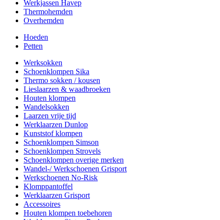
Werkjassen Havep
Thermohemden
Overhemden
Hoeden
Petten
Werksokken
Schoenklompen Sika
Thermo sokken / kousen
Lieslaarzen & waadbroeken
Houten klompen
Wandelsokken
Laarzen vrije tijd
Werklaarzen Dunlop
Kunststof klompen
Schoenklompen Simson
Schoenklompen Strovels
Schoenklompen overige merken
Wandel-/ Werkschoenen Grisport
Werkschoenen No-Risk
Klomppantoffel
Werklaarzen Grisport
Accessoires
Houten klompen toebehoren