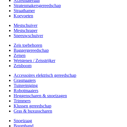
Afzetmateriaal
Stratenmakersgereedschap
Straathamer
Koevoeten
Mestschuiver
Mestschraper
Sneeuwschuiver
Zeis toebehoren
Baggergereedschap
Zeisen
Wetstenen / Zeisstrijker
Zeisboom
Accessoires elektrisch gereedschap
Grasmaaiers
Tuinreiniging
Robotmaaiers
Heggenscharen & snoeizagen
Trimmers
Klussen gereedschap
Gras & buxusscharen
Snoeizaag
Boomband