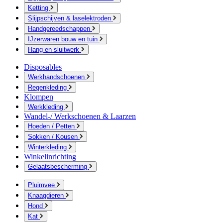
Ketting
Slijpschijven & laselektroden
Handgereedschappen
IJzerwaren bouw en tuin
Hang en sluitwerk
Disposables
Werkhandschoenen
Regenkleding
Klompen
Werkkleding
Wandel-/ Werkschoenen & Laarzen
Hoeden / Petten
Sokken / Kousen
Winterkleding
Winkelinrichting
Gelaatsbescherming
Pluimvee
Knaagdieren
Hond
Kat