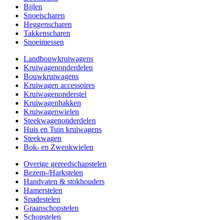
Bijlen
Snoeischaren
Heggenscharen
Takkenscharen
Snoeimessen
Landbouwkruiwagens
Kruiwagenonderdelen
Bouwkruiwagens
Kruiwagen accessoires
Kruiwagenonderstel
Kruiwagenbakken
Kruiwagenwielen
Steekwagenonderdelen
Huis en Tuin kruiwagens
Steekwagen
Bok- en Zwenkwielen
Overige gereedschapstelen
Bezem-/Harkstelen
Handvaten & stokhouders
Hamerstelen
Spadestelen
Graanschopstelen
Schopstelen