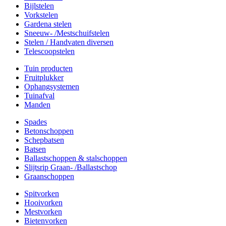
Bijlstelen
Vorkstelen
Gardena stelen
Sneeuw- /Mestschuifstelen
Stelen / Handvaten diversen
Telescoopstelen
Tuin producten
Fruitplukker
Ophangsystemen
Tuinafval
Manden
Spades
Betonschoppen
Schepbatsen
Batsen
Ballastschoppen & stalschoppen
Slijtsrip Graan- /Ballastschop
Graanschoppen
Spitvorken
Hooivorken
Mestvorken
Bietenvorken