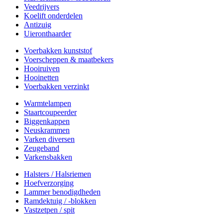
Veedrijvers
Koelift onderdelen
Antizuig
Uieronthaarder
Voerbakken kunststof
Voerscheppen & maatbekers
Hooiruiven
Hooinetten
Voerbakken verzinkt
Warmtelampen
Staartcoupeerder
Biggenkappen
Neuskrammen
Varken diversen
Zeugeband
Varkensbakken
Halsters / Halsriemen
Hoefverzorging
Lammer benodigdheden
Ramdektuig / -blokken
Vastzetpen / spit