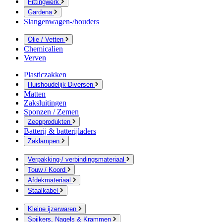
Fittingwerk
Gardena
Slangenwagen-/houders
Olie / Vetten
Chemicalien
Verven
Plasticzakken
Huishoudelijk Diversen
Matten
Zaksluitingen
Sponzen / Zemen
Zeepprodukten
Batterij & batterijladers
Zaklampen
Verpakking-/ verbindingsmateriaal
Touw / Koord
Afdekmateriaal
Staalkabel
Kleine ijzerwaren
Spijkers, Nagels & Krammen