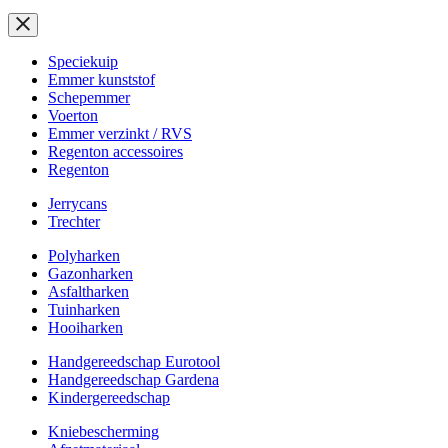
Speciekuip
Emmer kunststof
Schepemmer
Voerton
Emmer verzinkt / RVS
Regenton accessoires
Regenton
Jerrycans
Trechter
Polyharken
Gazonharken
Asfaltharken
Tuinharken
Hooiharken
Handgereedschap Eurotool
Handgereedschap Gardena
Kindergereedschap
Kniebescherming