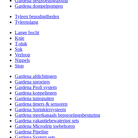
Gardena besproeiingspomp
Gardena dompelpompen
Tyleen benodigdheden
Tyleenslang
Lange bocht
Knie
T-stuk
Sok
Verloop
Nippels
Stop
Gardena afdichtingen
Gardena sproeiers
Gardena Profi system
Gardena koppelingen
Gardena tuinspuiten
Gardena timers & sensoren
Gardena Sprinklersysteem
Gardena meerkanaals bepsroeiingsbesturing
Gardena vakantiebewatering sets
Gardena Microdrip toebehoren
Gardena Pipeline
Gardena System sets