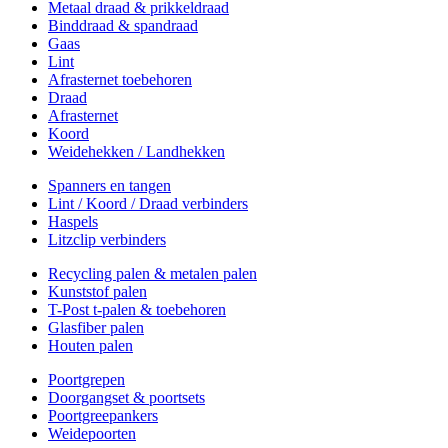
Metaal draad & prikkeldraad
Binddraad & spandraad
Gaas
Lint
Afrasternet toebehoren
Draad
Afrasternet
Koord
Weidehekken / Landhekken
Spanners en tangen
Lint / Koord / Draad verbinders
Haspels
Litzclip verbinders
Recycling palen & metalen palen
Kunststof palen
T-Post t-palen & toebehoren
Glasfiber palen
Houten palen
Poortgrepen
Doorgangset & poortsets
Poortgreepankers
Weidepoorten