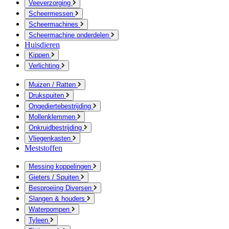
Veeverzorging
Scheermessen
Scheermachines
Scheermachine onderdelen
Huisdieren
Kippen
Verlichting
Muizen / Ratten
Drukspuiten
Ongediertebestrijding
Mollenklemmen
Onkruidbestrijding
Vliegenkasten
Meststoffen
Messing koppelingen
Gieters / Spuiten
Besproeiing Diversen
Slangen & houders
Waterpompen
Tyleen