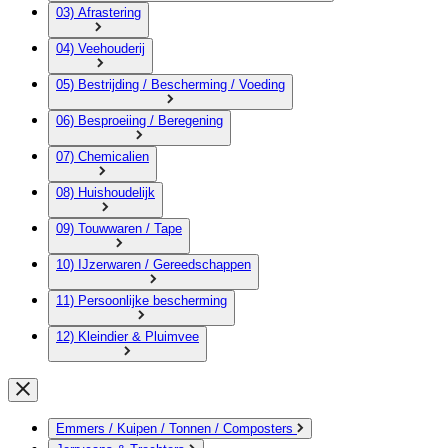
03) Afrastering
04) Veehouderij
05) Bestrijding / Bescherming / Voeding
06) Besproeiing / Beregening
07) Chemicalien
08) Huishoudelijk
09) Touwwaren / Tape
10) IJzerwaren / Gereedschappen
11) Persoonlijke bescherming
12) Kleindier & Pluimvee
Emmers / Kuipen / Tonnen / Composters