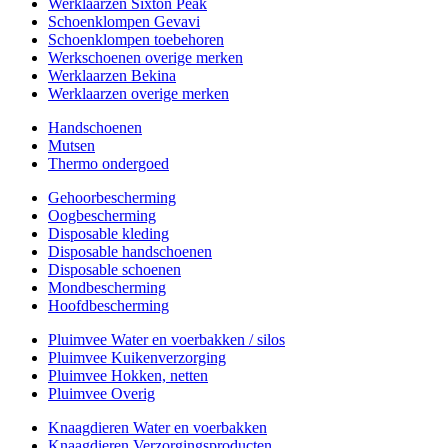
Werklaarzen Sixton Peak
Schoenklompen Gevavi
Schoenklompen toebehoren
Werkschoenen overige merken
Werklaarzen Bekina
Werklaarzen overige merken
Handschoenen
Mutsen
Thermo ondergoed
Gehoorbescherming
Oogbescherming
Disposable kleding
Disposable handschoenen
Disposable schoenen
Mondbescherming
Hoofdbescherming
Pluimvee Water en voerbakken / silos
Pluimvee Kuikenverzorging
Pluimvee Hokken, netten
Pluimvee Overig
Knaagdieren Water en voerbakken
Knaagdieren Verzorgingsproducten