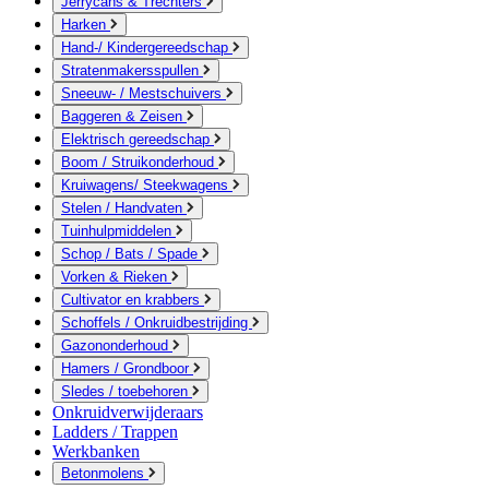
Jerrycans & Trechters
Harken
Hand-/ Kindergereedschap
Stratenmakersspullen
Sneeuw- / Mestschuivers
Baggeren & Zeisen
Elektrisch gereedschap
Boom / Struikonderhoud
Kruiwagens/ Steekwagens
Stelen / Handvaten
Tuinhulpmiddelen
Schop / Bats / Spade
Vorken & Rieken
Cultivator en krabbers
Schoffels / Onkruidbestrijding
Gazononderhoud
Hamers / Grondboor
Sledes / toebehoren
Onkruidverwijderaars
Ladders / Trappen
Werkbanken
Betonmolens