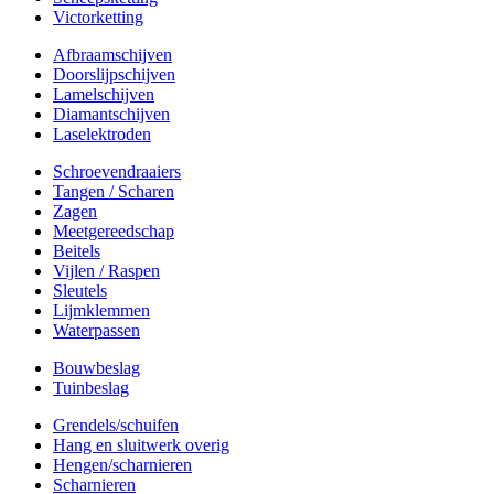
Victorketting
Afbraamschijven
Doorslijpschijven
Lamelschijven
Diamantschijven
Laselektroden
Schroevendraaiers
Tangen / Scharen
Zagen
Meetgereedschap
Beitels
Vijlen / Raspen
Sleutels
Lijmklemmen
Waterpassen
Bouwbeslag
Tuinbeslag
Grendels/schuifen
Hang en sluitwerk overig
Hengen/scharnieren
Scharnieren