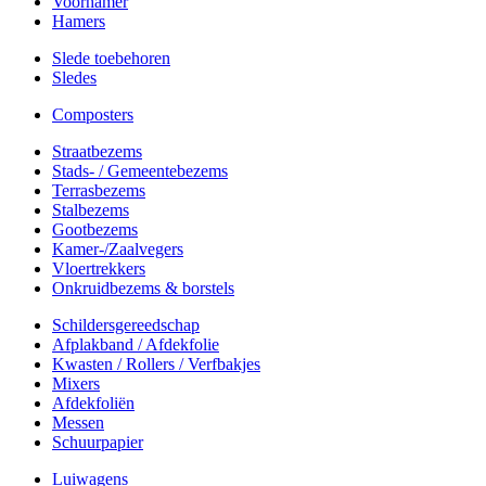
Voorhamer
Hamers
Slede toebehoren
Sledes
Composters
Straatbezems
Stads- / Gemeentebezems
Terrasbezems
Stalbezems
Gootbezems
Kamer-/Zaalvegers
Vloertrekkers
Onkruidbezems & borstels
Schildersgereedschap
Afplakband / Afdekfolie
Kwasten / Rollers / Verfbakjes
Mixers
Afdekfoliën
Messen
Schuurpapier
Luiwagens