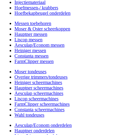
Injectiemateriaal
Hoefmessen-/ krabbers
Hoefbekapbeugel onderdelen
Messen toebehoren
Moser & Oster scheerkoppen
Hauptner messen
Liscop messen
Aesculap/Econom messen
Heiniger messen
Constanta messen
FarmClipper messen
Moser tondeuses
Overige trimmers/tondeuses
Heiniger scheermachines
Hauptner scheermachines
Aesculap scheermachines
Liscop scheermachines
FarmClipper scheermachines
Constanta scheermachines
Wahl tondeuses
Aesculap/Econom onderdelen
Hauptner onderdelen