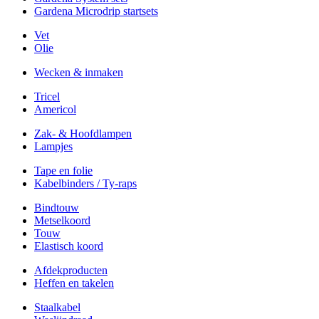
Gardena Microdrip startsets
Vet
Olie
Wecken & inmaken
Tricel
Americol
Zak- & Hoofdlampen
Lampjes
Tape en folie
Kabelbinders / Ty-raps
Bindtouw
Metselkoord
Touw
Elastisch koord
Afdekproducten
Heffen en takelen
Staalkabel