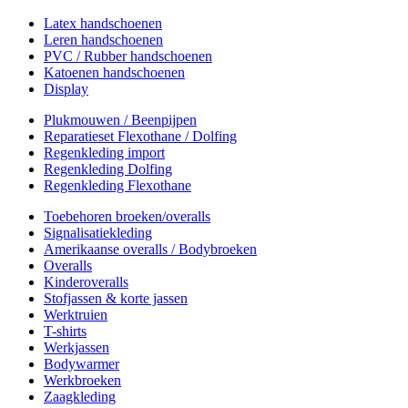
Latex handschoenen
Leren handschoenen
PVC / Rubber handschoenen
Katoenen handschoenen
Display
Plukmouwen / Beenpijpen
Reparatieset Flexothane / Dolfing
Regenkleding import
Regenkleding Dolfing
Regenkleding Flexothane
Toebehoren broeken/overalls
Signalisatiekleding
Amerikaanse overalls / Bodybroeken
Overalls
Kinderoveralls
Stofjassen & korte jassen
Werktruien
T-shirts
Werkjassen
Bodywarmer
Werkbroeken
Zaagkleding