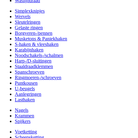
Waslijndraad
Simplexknipjes
Wervels
Sleutelringen
Gelaste ringen
Borgveren-/pennen
Musketons & Paniekhaken
S-haken & vleeshaken
Karabijnhaken
Noodschakels-/schalmen
Harp-/D-sluitingen
Staaldraadklemmen
Spanschroeven
Ringmoeren-/schroeven
Puntkousen
U-beugels
Aanlegringen
Lasthaken
Nagels
Krammen
Spijkers
Voetketting
Scheepsketting