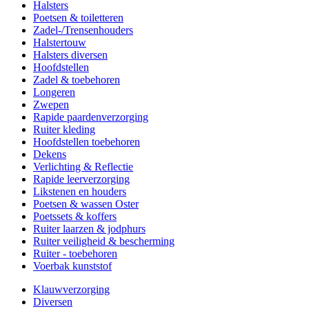
Halsters
Poetsen & toiletteren
Zadel-/Trensenhouders
Halstertouw
Halsters diversen
Hoofdstellen
Zadel & toebehoren
Longeren
Zwepen
Rapide paardenverzorging
Ruiter kleding
Hoofdstellen toebehoren
Dekens
Verlichting & Reflectie
Rapide leerverzorging
Likstenen en houders
Poetsen & wassen Oster
Poetssets & koffers
Ruiter laarzen & jodphurs
Ruiter veiligheid & bescherming
Ruiter - toebehoren
Voerbak kunststof
Klauwverzorging
Diversen