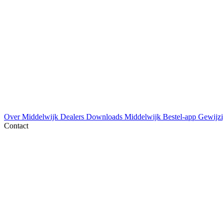
Over Middelwijk
Dealers
Downloads
Middelwijk Bestel-app
Gewijzi
Contact