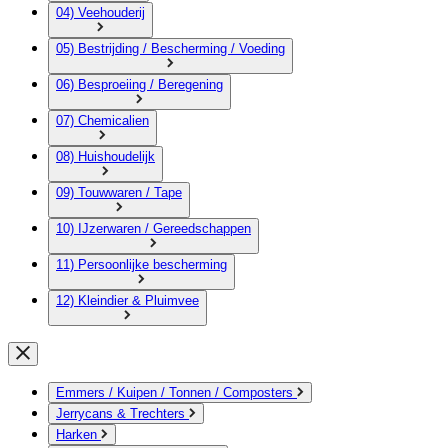
04) Veehouderij
05) Bestrijding / Bescherming / Voeding
06) Besproeiing / Beregening
07) Chemicalien
08) Huishoudelijk
09) Touwwaren / Tape
10) IJzerwaren / Gereedschappen
11) Persoonlijke bescherming
12) Kleindier & Pluimvee
Emmers / Kuipen / Tonnen / Composters
Jerrycans & Trechters
Harken