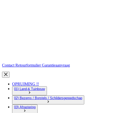
Contact
Retourformulier
Garantieaanvraag
OPRUIMING !!
01) Land-& Tuinbouw
02) Bezems / Borstels / Schildersgereedschap
03) Afrastering