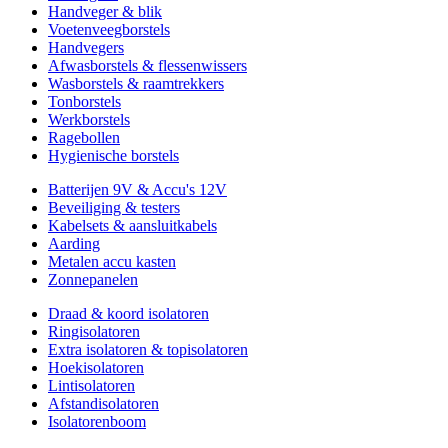
Handveger & blik
Voetenveegborstels
Handvegers
Afwasborstels & flessenwissers
Wasborstels & raamtrekkers
Tonborstels
Werkborstels
Ragebollen
Hygienische borstels
Batterijen 9V & Accu's 12V
Beveiliging & testers
Kabelsets & aansluitkabels
Aarding
Metalen accu kasten
Zonnepanelen
Draad & koord isolatoren
Ringisolatoren
Extra isolatoren & topisolatoren
Hoekisolatoren
Lintisolatoren
Afstandisolatoren
Isolatorenboom