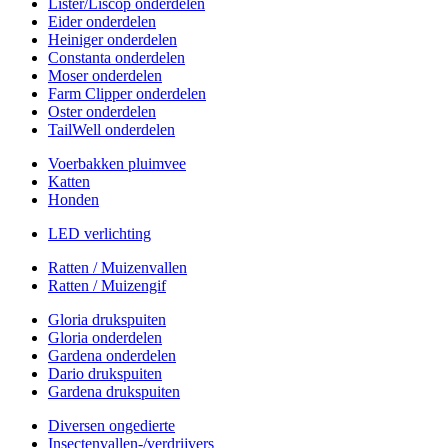
Lister/Liscop onderdelen
Eider onderdelen
Heiniger onderdelen
Constanta onderdelen
Moser onderdelen
Farm Clipper onderdelen
Oster onderdelen
TailWell onderdelen
Voerbakken pluimvee
Katten
Honden
LED verlichting
Ratten / Muizenvallen
Ratten / Muizengif
Gloria drukspuiten
Gloria onderdelen
Gardena onderdelen
Dario drukspuiten
Gardena drukspuiten
Diversen ongedierte
Insectenvallen-/verdrijvers