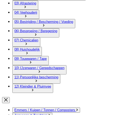
03) Afrastering
04) Veehouderij
05) Bestrijding / Bescherming / Voeding
06) Besproeiing / Beregening
07) Chemicalien
08) Huishoudelijk
09) Touwwaren / Tape
10) IJzerwaren / Gereedschappen
11) Persoonlijke bescherming
12) Kleindier & Pluimvee
Emmers / Kuipen / Tonnen / Composters