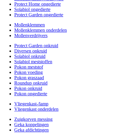
Protect Home ongedierte
Solabiol ongedierte
Protect Garden ongedierte
Mollenklemmen
Mollenklemmen onderdelen
Mollenverdrijvers
Protect Garden onkruid
Diversen onkruid
Solabiol onkruid
Solabiol meststoffen
Pokon meststof
Pokon voeding
Pokon graszaad
Roundup onkruid
Pokon onkruid
Pokon ongedierte
Vliegenkast-/lamp
Vliegenkast onderdelen
Zuigkorven messing
Geka koppelingen
Geka afdichtingen