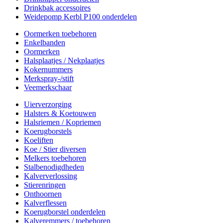
Drinkbak accessoires
Weidepomp Kerbl P100 onderdelen
Oormerken toebehoren
Enkelbanden
Oormerken
Halsplaatjes / Nekplaatjes
Kokernummers
Merkspray-/stift
Veemerkschaar
Uierverzorging
Halsters & Koetouwen
Halsriemen / Kopriemen
Koerugborstels
Koeliften
Koe / Stier diversen
Melkers toebehoren
Stalbenodigdheden
Kalververlossing
Stierenringen
Onthoornen
Kalverflessen
Koerugborstel onderdelen
Kalveremmers / toebehoren