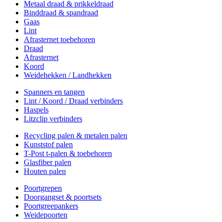
Metaal draad & prikkeldraad
Binddraad & spandraad
Gaas
Lint
Afrasternet toebehoren
Draad
Afrasternet
Koord
Weidehekken / Landhekken
Spanners en tangen
Lint / Koord / Draad verbinders
Haspels
Litzclip verbinders
Recycling palen & metalen palen
Kunststof palen
T-Post t-palen & toebehoren
Glasfiber palen
Houten palen
Poortgrepen
Doorgangset & poortsets
Poortgreepankers
Weidepoorten