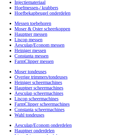
Injectiemateriaal
Hoefmessen-/ krabbers
Hoefbekapbeugel onderdelen
Messen toebehoren
Moser & Oster scheerkoppen
Hauptner messen
Liscop messen
Aesculap/Econom messen
Heiniger messen
Constanta messen
FarmClipper messen
Moser tondeuses
Overige trimmers/tondeuses
Heiniger scheermachines
Hauptner scheermachines
Aesculap scheermachines
Liscop scheermachines
FarmClipper scheermachines
Constanta scheermachines
Wahl tondeuses
Aesculap/Econom onderdelen
Hauptner onderdelen