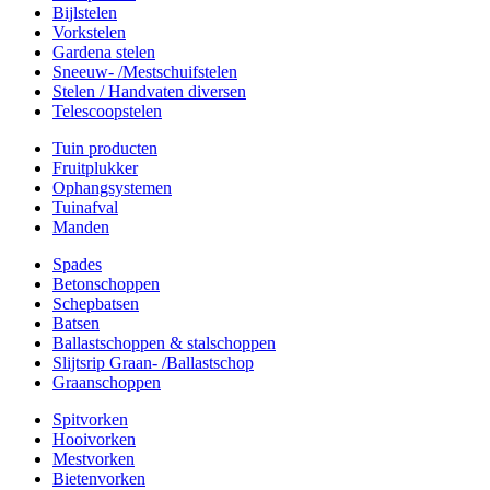
Bijlstelen
Vorkstelen
Gardena stelen
Sneeuw- /Mestschuifstelen
Stelen / Handvaten diversen
Telescoopstelen
Tuin producten
Fruitplukker
Ophangsystemen
Tuinafval
Manden
Spades
Betonschoppen
Schepbatsen
Batsen
Ballastschoppen & stalschoppen
Slijtsrip Graan- /Ballastschop
Graanschoppen
Spitvorken
Hooivorken
Mestvorken
Bietenvorken