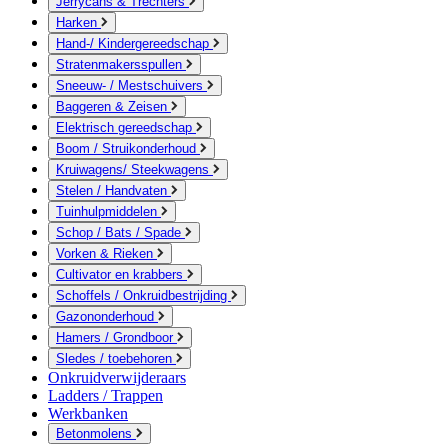
Jerrycans & Trechters
Harken
Hand-/ Kindergereedschap
Stratenmakersspullen
Sneeuw- / Mestschuivers
Baggeren & Zeisen
Elektrisch gereedschap
Boom / Struikonderhoud
Kruiwagens/ Steekwagens
Stelen / Handvaten
Tuinhulpmiddelen
Schop / Bats / Spade
Vorken & Rieken
Cultivator en krabbers
Schoffels / Onkruidbestrijding
Gazononderhoud
Hamers / Grondboor
Sledes / toebehoren
Onkruidverwijderaars
Ladders / Trappen
Werkbanken
Betonmolens