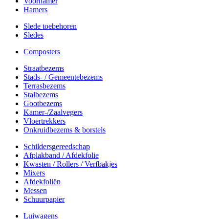
Voorhamer
Hamers
Slede toebehoren
Sledes
Composters
Straatbezems
Stads- / Gemeentebezems
Terrasbezems
Stalbezems
Gootbezems
Kamer-/Zaalvegers
Vloertrekkers
Onkruidbezems & borstels
Schildersgereedschap
Afplakband / Afdekfolie
Kwasten / Rollers / Verfbakjes
Mixers
Afdekfoliën
Messen
Schuurpapier
Luiwagens