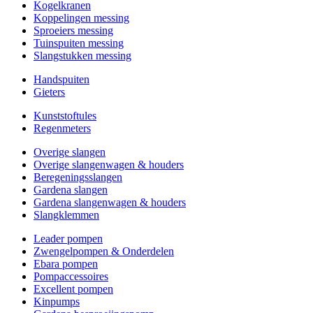
Kogelkranen
Koppelingen messing
Sproeiers messing
Tuinspuiten messing
Slangstukken messing
Handspuiten
Gieters
Kunststoftules
Regenmeters
Overige slangen
Overige slangenwagen & houders
Beregeningsslangen
Gardena slangen
Gardena slangenwagen & houders
Slangklemmen
Leader pompen
Zwengelpompen & Onderdelen
Ebara pompen
Pompaccessoires
Excellent pompen
Kinpumps