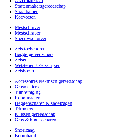
Afzetmateriaal
Stratenmakersgereedschap
Straathamer
Koevoeten
Mestschuiver
Mestschraper
Sneeuwschuiver
Zeis toebehoren
Baggergereedschap
Zeisen
Wetstenen / Zeisstrijker
Zeisboom
Accessoires elektrisch gereedschap
Grasmaaiers
Tuinreiniging
Robotmaaiers
Heggenscharen & snoeizagen
Trimmers
Klussen gereedschap
Gras & buxusscharen
Snoeizaag
Boomband