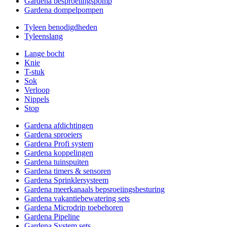
Gardena besproeiingspomp
Gardena dompelpompen
Tyleen benodigdheden
Tyleenslang
Lange bocht
Knie
T-stuk
Sok
Verloop
Nippels
Stop
Gardena afdichtingen
Gardena sproeiers
Gardena Profi system
Gardena koppelingen
Gardena tuinspuiten
Gardena timers & sensoren
Gardena Sprinklersysteem
Gardena meerkanaals bepsroeiingsbesturing
Gardena vakantiebewatering sets
Gardena Microdrip toebehoren
Gardena Pipeline
Gardena System sets