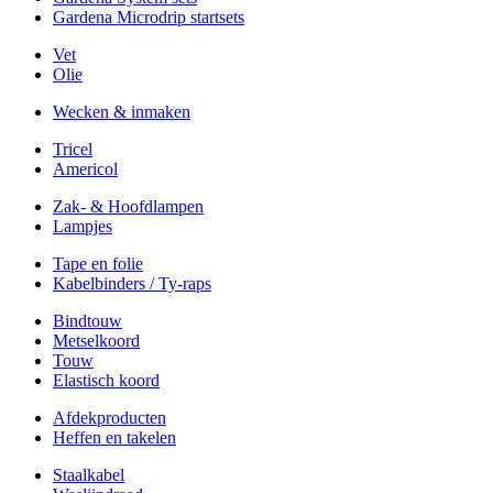
Gardena Microdrip startsets
Vet
Olie
Wecken & inmaken
Tricel
Americol
Zak- & Hoofdlampen
Lampjes
Tape en folie
Kabelbinders / Ty-raps
Bindtouw
Metselkoord
Touw
Elastisch koord
Afdekproducten
Heffen en takelen
Staalkabel