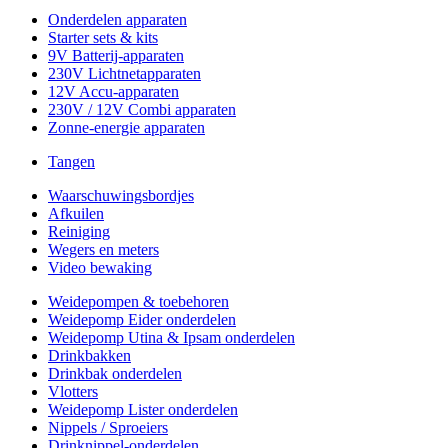
Onderdelen apparaten
Starter sets & kits
9V Batterij-apparaten
230V Lichtnetapparaten
12V Accu-apparaten
230V / 12V Combi apparaten
Zonne-energie apparaten
Tangen
Waarschuwingsbordjes
Afkuilen
Reiniging
Wegers en meters
Video bewaking
Weidepompen & toebehoren
Weidepomp Eider onderdelen
Weidepomp Utina & Ipsam onderdelen
Drinkbakken
Drinkbak onderdelen
Vlotters
Weidepomp Lister onderdelen
Nippels / Sproeiers
Drinknippel-onderdelen