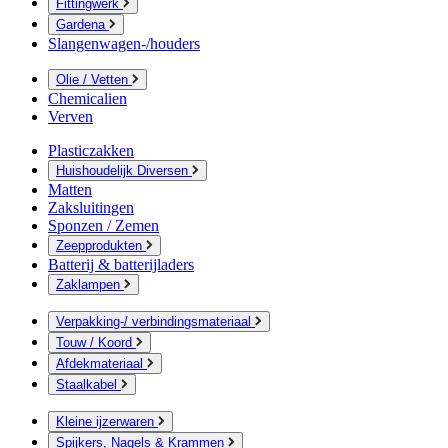
Fittingwerk
Gardena
Slangenwagen-/houders
Olie / Vetten
Chemicalien
Verven
Plasticzakken
Huishoudelijk Diversen
Matten
Zaksluitingen
Sponzen / Zemen
Zeepprodukten
Batterij & batterijladers
Zaklampen
Verpakking-/ verbindingsmateriaal
Touw / Koord
Afdekmateriaal
Staalkabel
Kleine ijzerwaren
Spijkers, Nagels & Krammen