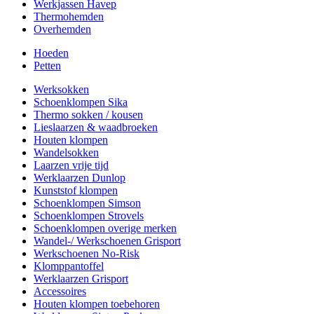
Werkjassen Havep
Thermohemden
Overhemden
Hoeden
Petten
Werksokken
Schoenklompen Sika
Thermo sokken / kousen
Lieslaarzen & waadbroeken
Houten klompen
Wandelsokken
Laarzen vrije tijd
Werklaarzen Dunlop
Kunststof klompen
Schoenklompen Simson
Schoenklompen Strovels
Schoenklompen overige merken
Wandel-/ Werkschoenen Grisport
Werkschoenen No-Risk
Klomppantoffel
Werklaarzen Grisport
Accessoires
Houten klompen toebehoren