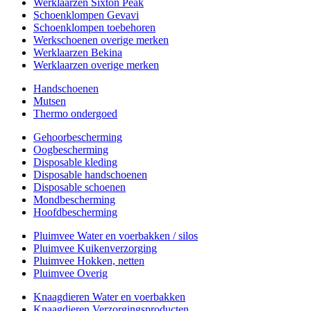
Werklaarzen Sixton Peak
Schoenklompen Gevavi
Schoenklompen toebehoren
Werkschoenen overige merken
Werklaarzen Bekina
Werklaarzen overige merken
Handschoenen
Mutsen
Thermo ondergoed
Gehoorbescherming
Oogbescherming
Disposable kleding
Disposable handschoenen
Disposable schoenen
Mondbescherming
Hoofdbescherming
Pluimvee Water en voerbakken / silos
Pluimvee Kuikenverzorging
Pluimvee Hokken, netten
Pluimvee Overig
Knaagdieren Water en voerbakken
Knaagdieren Verzorgingsproducten