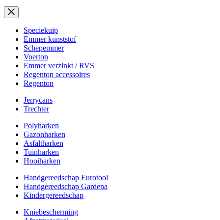
Speciekuip
Emmer kunststof
Schepemmer
Voerton
Emmer verzinkt / RVS
Regenton accessoires
Regenton
Jerrycans
Trechter
Polyharken
Gazonharken
Asfaltharken
Tuinharken
Hooiharken
Handgereedschap Eurotool
Handgereedschap Gardena
Kindergereedschap
Kniebescherming