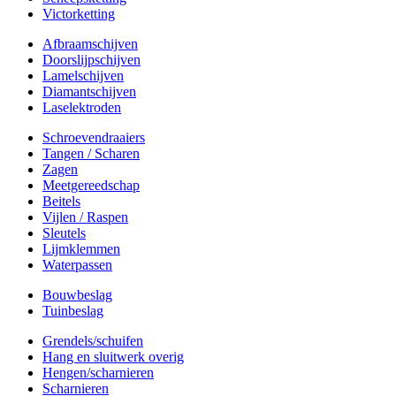
Victorketting
Afbraamschijven
Doorslijpschijven
Lamelschijven
Diamantschijven
Laselektroden
Schroevendraaiers
Tangen / Scharen
Zagen
Meetgereedschap
Beitels
Vijlen / Raspen
Sleutels
Lijmklemmen
Waterpassen
Bouwbeslag
Tuinbeslag
Grendels/schuifen
Hang en sluitwerk overig
Hengen/scharnieren
Scharnieren