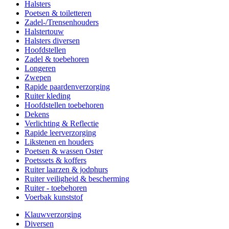
Halsters
Poetsen & toiletteren
Zadel-/Trensenhouders
Halstertouw
Halsters diversen
Hoofdstellen
Zadel & toebehoren
Longeren
Zwepen
Rapide paardenverzorging
Ruiter kleding
Hoofdstellen toebehoren
Dekens
Verlichting & Reflectie
Rapide leerverzorging
Likstenen en houders
Poetsen & wassen Oster
Poetssets & koffers
Ruiter laarzen & jodphurs
Ruiter veiligheid & bescherming
Ruiter - toebehoren
Voerbak kunststof
Klauwverzorging
Diversen