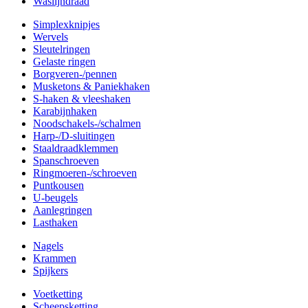
Waslijndraad
Simplexknipjes
Wervels
Sleutelringen
Gelaste ringen
Borgveren-/pennen
Musketons & Paniekhaken
S-haken & vleeshaken
Karabijnhaken
Noodschakels-/schalmen
Harp-/D-sluitingen
Staaldraadklemmen
Spanschroeven
Ringmoeren-/schroeven
Puntkousen
U-beugels
Aanlegringen
Lasthaken
Nagels
Krammen
Spijkers
Voetketting
Scheepsketting