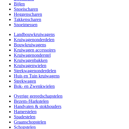
Bijlen
Snoeischaren
Heggenscharen
Takkenscharen
Snoeimessen
Landbouwkruiwagens
Kruiwagenonderdelen
Bouwkruiwagens
Kruiwagen accessoires
Kruiwagenonderstel
Kruiwagenbakken
Kruiwagenwielen
Steekwagenonderdelen
Huis en Tuin kruiwagens
Steekwagen
Bok- en Zwenkwielen
Overige gereedschapstelen
Bezem-/Harkstelen
Handvaten & stokhouders
Hamerstelen
Spadestelen
Graanschopstelen
Schopstelen