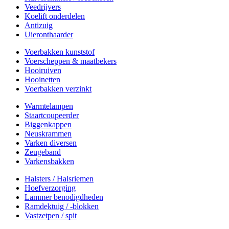
Veedrijvers
Koelift onderdelen
Antizuig
Uieronthaarder
Voerbakken kunststof
Voerscheppen & maatbekers
Hooiruiven
Hooinetten
Voerbakken verzinkt
Warmtelampen
Staartcoupeerder
Biggenkappen
Neuskrammen
Varken diversen
Zeugeband
Varkensbakken
Halsters / Halsriemen
Hoefverzorging
Lammer benodigdheden
Ramdektuig / -blokken
Vastzetpen / spit