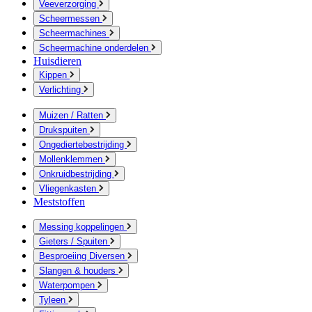
Veeverzorging
Scheermessen
Scheermachines
Scheermachine onderdelen
Huisdieren
Kippen
Verlichting
Muizen / Ratten
Drukspuiten
Ongediertebestrijding
Mollenklemmen
Onkruidbestrijding
Vliegenkasten
Meststoffen
Messing koppelingen
Gieters / Spuiten
Besproeiing Diversen
Slangen & houders
Waterpompen
Tyleen