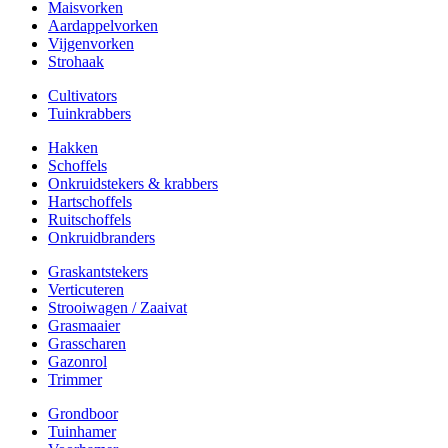
Maisvorken
Aardappelvorken
Vijgenvorken
Strohaak
Cultivators
Tuinkrabbers
Hakken
Schoffels
Onkruidstekers & krabbers
Hartschoffels
Ruitschoffels
Onkruidbranders
Graskantstekers
Verticuteren
Strooiwagen / Zaaivat
Grasmaaier
Grasscharen
Gazonrol
Trimmer
Grondboor
Tuinhamer