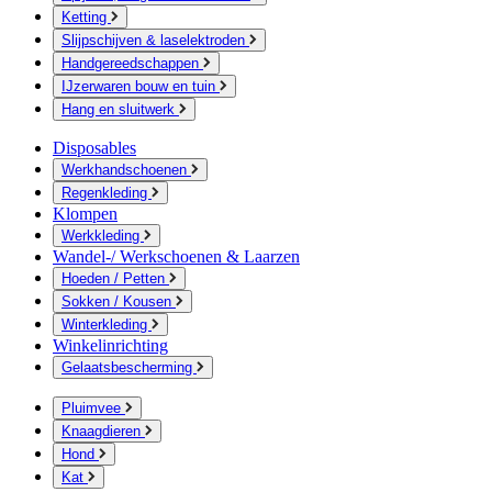
Ketting
Slijpschijven & laselektroden
Handgereedschappen
IJzerwaren bouw en tuin
Hang en sluitwerk
Disposables
Werkhandschoenen
Regenkleding
Klompen
Werkkleding
Wandel-/ Werkschoenen & Laarzen
Hoeden / Petten
Sokken / Kousen
Winterkleding
Winkelinrichting
Gelaatsbescherming
Pluimvee
Knaagdieren
Hond
Kat