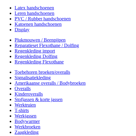
Latex handschoenen
Leren handschoenen
PVC / Rubber handschoenen
Katoenen handschoenen
Display
Plukmouwen / Beenpijpen
Reparatieset Flexothane / Dolfing
Regenkleding import
Regenkleding Dolfing
Regenkleding Flexothane
Toebehoren broeken/overalls
Signalisatiekleding
Amerikaanse overalls / Bodybroeken
Overalls
Kinderoveralls
Stofjassen & korte jassen
Werktruien
T-shirts
Werkjassen
Bodywarmer
Werkbroeken
Zaagkleding