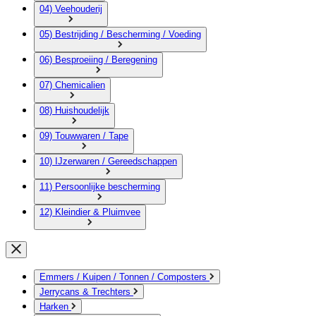
04) Veehouderij
05) Bestrijding / Bescherming / Voeding
06) Besproeiing / Beregening
07) Chemicalien
08) Huishoudelijk
09) Touwwaren / Tape
10) IJzerwaren / Gereedschappen
11) Persoonlijke bescherming
12) Kleindier & Pluimvee
Emmers / Kuipen / Tonnen / Composters
Jerrycans & Trechters
Harken