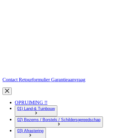
Contact
Retourformulier
Garantieaanvraag
OPRUIMING !!
01) Land-& Tuinbouw
02) Bezems / Borstels / Schildersgereedschap
03) Afrastering