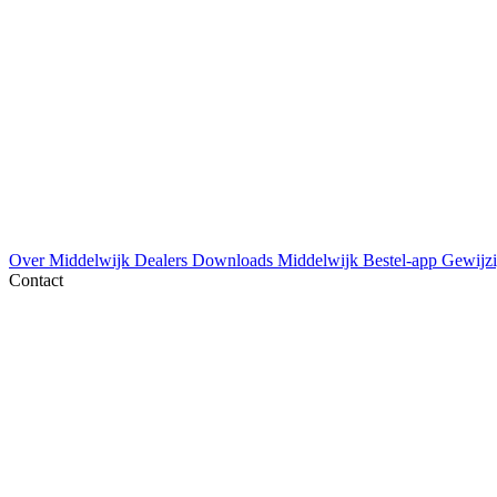
Over Middelwijk
Dealers
Downloads
Middelwijk Bestel-app
Gewijzi
Contact