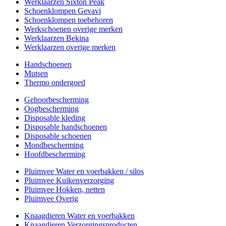
Werklaarzen Sixton Peak
Schoenklompen Gevavi
Schoenklompen toebehoren
Werkschoenen overige merken
Werklaarzen Bekina
Werklaarzen overige merken
Handschoenen
Mutsen
Thermo ondergoed
Gehoorbescherming
Oogbescherming
Disposable kleding
Disposable handschoenen
Disposable schoenen
Mondbescherming
Hoofdbescherming
Pluimvee Water en voerbakken / silos
Pluimvee Kuikenverzorging
Pluimvee Hokken, netten
Pluimvee Overig
Knaagdieren Water en voerbakken
Knaagdieren Verzorgingsproducten