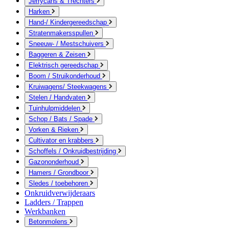
Jerrycans & Trechters
Harken
Hand-/ Kindergereedschap
Stratenmakersspullen
Sneeuw- / Mestschuivers
Baggeren & Zeisen
Elektrisch gereedschap
Boom / Struikonderhoud
Kruiwagens/ Steekwagens
Stelen / Handvaten
Tuinhulpmiddelen
Schop / Bats / Spade
Vorken & Rieken
Cultivator en krabbers
Schoffels / Onkruidbestrijding
Gazononderhoud
Hamers / Grondboor
Sledes / toebehoren
Onkruidverwijderaars
Ladders / Trappen
Werkbanken
Betonmolens