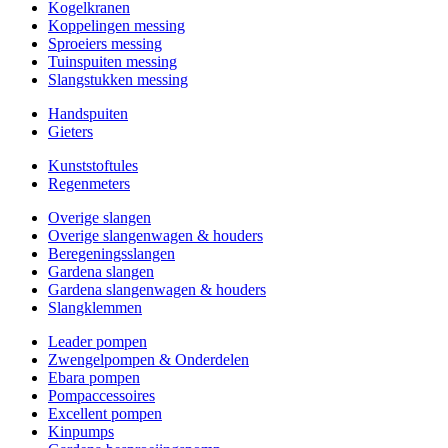
Kogelkranen
Koppelingen messing
Sproeiers messing
Tuinspuiten messing
Slangstukken messing
Handspuiten
Gieters
Kunststoftules
Regenmeters
Overige slangen
Overige slangenwagen & houders
Beregeningsslangen
Gardena slangen
Gardena slangenwagen & houders
Slangklemmen
Leader pompen
Zwengelpompen & Onderdelen
Ebara pompen
Pompaccessoires
Excellent pompen
Kinpumps