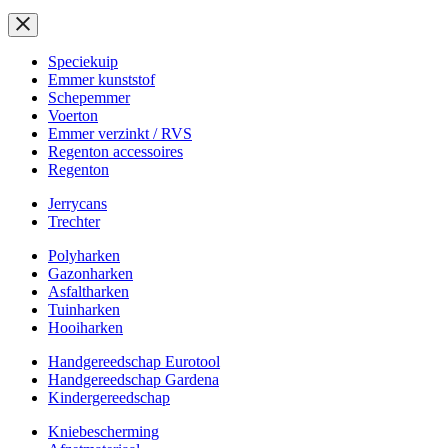
Speciekuip
Emmer kunststof
Schepemmer
Voerton
Emmer verzinkt / RVS
Regenton accessoires
Regenton
Jerrycans
Trechter
Polyharken
Gazonharken
Asfaltharken
Tuinharken
Hooiharken
Handgereedschap Eurotool
Handgereedschap Gardena
Kindergereedschap
Kniebescherming