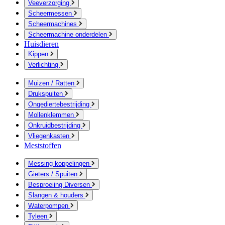
Veeverzorging
Scheermessen
Scheermachines
Scheermachine onderdelen
Huisdieren
Kippen
Verlichting
Muizen / Ratten
Drukspuiten
Ongediertebestrijding
Mollenklemmen
Onkruidbestrijding
Vliegenkasten
Meststoffen
Messing koppelingen
Gieters / Spuiten
Besproeiing Diversen
Slangen & houders
Waterpompen
Tyleen