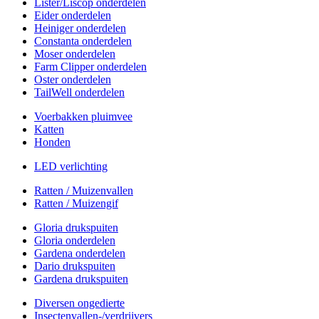
Lister/Liscop onderdelen
Eider onderdelen
Heiniger onderdelen
Constanta onderdelen
Moser onderdelen
Farm Clipper onderdelen
Oster onderdelen
TailWell onderdelen
Voerbakken pluimvee
Katten
Honden
LED verlichting
Ratten / Muizenvallen
Ratten / Muizengif
Gloria drukspuiten
Gloria onderdelen
Gardena onderdelen
Dario drukspuiten
Gardena drukspuiten
Diversen ongedierte
Insectenvallen-/verdrijvers