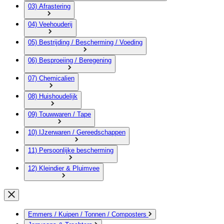
03) Afrastering
04) Veehouderij
05) Bestrijding / Bescherming / Voeding
06) Besproeiing / Beregening
07) Chemicalien
08) Huishoudelijk
09) Touwwaren / Tape
10) IJzerwaren / Gereedschappen
11) Persoonlijke bescherming
12) Kleindier & Pluimvee
Emmers / Kuipen / Tonnen / Composters