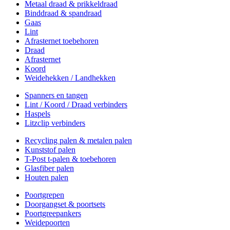
Metaal draad & prikkeldraad
Binddraad & spandraad
Gaas
Lint
Afrasternet toebehoren
Draad
Afrasternet
Koord
Weidehekken / Landhekken
Spanners en tangen
Lint / Koord / Draad verbinders
Haspels
Litzclip verbinders
Recycling palen & metalen palen
Kunststof palen
T-Post t-palen & toebehoren
Glasfiber palen
Houten palen
Poortgrepen
Doorgangset & poortsets
Poortgreepankers
Weidepoorten