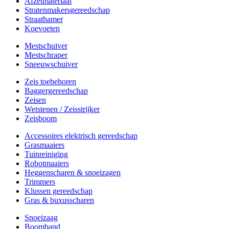
Afzetmateriaal
Stratenmakersgereedschap
Straathamer
Koevoeten
Mestschuiver
Mestschraper
Sneeuwschuiver
Zeis toebehoren
Baggergereedschap
Zeisen
Wetstenen / Zeisstrijker
Zeisboom
Accessoires elektrisch gereedschap
Grasmaaiers
Tuinreiniging
Robotmaaiers
Heggenscharen & snoeizagen
Trimmers
Klussen gereedschap
Gras & buxusscharen
Snoeizaag
Boomband