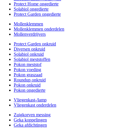
Protect Home ongedierte
Solabiol ongedierte
Protect Garden ongedierte
Mollenklemmen
Mollenklemmen onderdelen
Mollenverdrijvers
Protect Garden onkruid
Diversen onkruid
Solabiol onkruid
Solabiol meststoffen
Pokon meststof
Pokon voeding
Pokon graszaad
Roundup onkruid
Pokon onkruid
Pokon ongedierte
Vliegenkast-/lamp
Vliegenkast onderdelen
Zuigkorven messing
Geka koppelingen
Geka afdichtingen