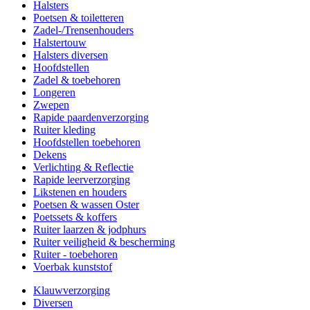
Halsters
Poetsen & toiletteren
Zadel-/Trensenhouders
Halstertouw
Halsters diversen
Hoofdstellen
Zadel & toebehoren
Longeren
Zwepen
Rapide paardenverzorging
Ruiter kleding
Hoofdstellen toebehoren
Dekens
Verlichting & Reflectie
Rapide leerverzorging
Likstenen en houders
Poetsen & wassen Oster
Poetssets & koffers
Ruiter laarzen & jodphurs
Ruiter veiligheid & bescherming
Ruiter - toebehoren
Voerbak kunststof
Klauwverzorging
Diversen