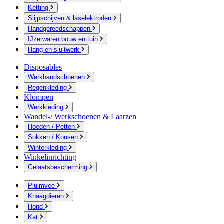
Ketting
Slijpschijven & laselektroden
Handgereedschappen
IJzerwaren bouw en tuin
Hang en sluitwerk
Disposables
Werkhandschoenen
Regenkleding
Klompen
Werkkleding
Wandel-/ Werkschoenen & Laarzen
Hoeden / Petten
Sokken / Kousen
Winterkleding
Winkelinrichting
Gelaatsbescherming
Pluimvee
Knaagdieren
Hond
Kat