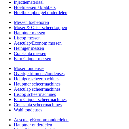
Injectiemateriaal
Hoefmessen-/ krabbers
Hoefbekapbeugel onderdelen
Messen toebehoren
Moser & Oster scheerkoppen
Hauptner messen
Liscop messen
Aesculap/Econom messen
Heiniger messen
Constanta messen
FarmClipper messen
Moser tondeuses
Overige trimmers/tondeuses
Heiniger scheermachines
Hauptner scheermachines
Aesculap scheermachines
Liscop scheermachines
FarmClipper scheermachines
Constanta scheermachines
Wahl tondeuses
Aesculap/Econom onderdelen
Hauptner onderdelen