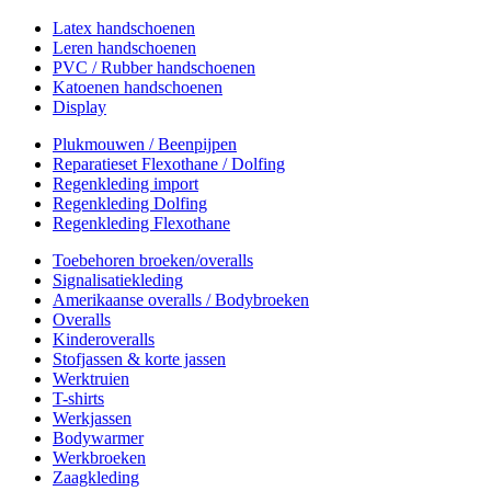
Latex handschoenen
Leren handschoenen
PVC / Rubber handschoenen
Katoenen handschoenen
Display
Plukmouwen / Beenpijpen
Reparatieset Flexothane / Dolfing
Regenkleding import
Regenkleding Dolfing
Regenkleding Flexothane
Toebehoren broeken/overalls
Signalisatiekleding
Amerikaanse overalls / Bodybroeken
Overalls
Kinderoveralls
Stofjassen & korte jassen
Werktruien
T-shirts
Werkjassen
Bodywarmer
Werkbroeken
Zaagkleding