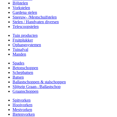
Bijlstelen
Vorkstelen
Gardena stelen
Sneeuw- /Mestschuifstelen
Stelen / Handvaten diversen
Telescoopstelen
Tuin producten
Fruitplukker
Ophangsystemen
Tuinafval
Manden
Spades
Betonschoppen
Schepbatsen
Batsen
Ballastschoppen & stalschoppen
Slijtsrip Graan- /Ballastschop
Graanschoppen
Spitvorken
Hooivorken
Mestvorken
Bietenvorken