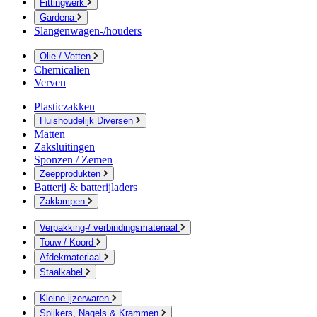
Fittingwerk
Gardena
Slangenwagen-/houders
Olie / Vetten
Chemicalien
Verven
Plasticzakken
Huishoudelijk Diversen
Matten
Zaksluitingen
Sponzen / Zemen
Zeepprodukten
Batterij & batterijladers
Zaklampen
Verpakking-/ verbindingsmateriaal
Touw / Koord
Afdekmateriaal
Staalkabel
Kleine ijzerwaren
Spijkers, Nagels & Krammen