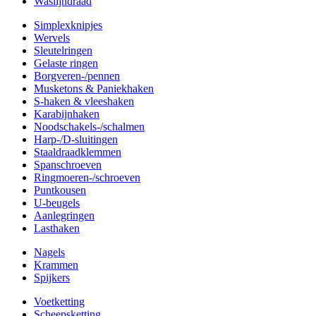
Waslijndraad
Simplexknipjes
Wervels
Sleutelringen
Gelaste ringen
Borgveren-/pennen
Musketons & Paniekhaken
S-haken & vleeshaken
Karabijnhaken
Noodschakels-/schalmen
Harp-/D-sluitingen
Staaldraadklemmen
Spanschroeven
Ringmoeren-/schroeven
Puntkousen
U-beugels
Aanlegringen
Lasthaken
Nagels
Krammen
Spijkers
Voetketting
Scheepsketting