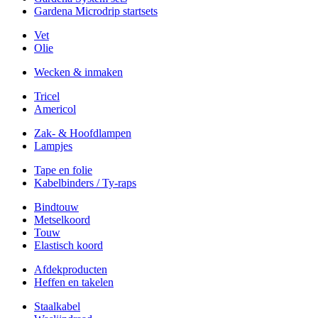
Gardena Microdrip startsets
Vet
Olie
Wecken & inmaken
Tricel
Americol
Zak- & Hoofdlampen
Lampjes
Tape en folie
Kabelbinders / Ty-raps
Bindtouw
Metselkoord
Touw
Elastisch koord
Afdekproducten
Heffen en takelen
Staalkabel