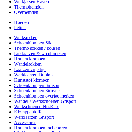
Werkjassen Havep
Thermohemden
Overhemden
Hoeden
Petten
Werksokken
Schoenklompen Sika
Thermo sokken / kousen
Lieslaarzen & waadbroeken
Houten klompen
Wandelsokken
Laarzen vrije tijd
Werklaarzen Dunlop
Kunststof klompen
Schoenklompen Simson
Schoenklompen Strovels
Schoenklompen overige merken
Wandel-/ Werkschoenen Grisport
Werkschoenen No-Risk
Klomppantoffel
Werklaarzen Grisport
Accessoires
Houten klompen toebehoren