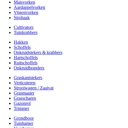
Maisvorken
Aardappelvorken
Vijgenvorken
Strohaak
Cultivators
Tuinkrabbers
Hakken
Schoffels
Onkruidstekers & krabbers
Hartschoffels
Ruitschoffels
Onkruidbranders
Graskantstekers
Verticuteren
Strooiwagen / Zaaivat
Grasmaaier
Grasscharen
Gazonrol
Trimmer
Grondboor
Tuinhamer