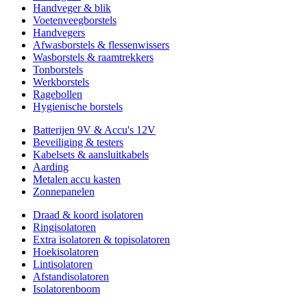
Handveger & blik
Voetenveegborstels
Handvegers
Afwasborstels & flessenwissers
Wasborstels & raamtrekkers
Tonborstels
Werkborstels
Ragebollen
Hygienische borstels
Batterijen 9V & Accu's 12V
Beveiliging & testers
Kabelsets & aansluitkabels
Aarding
Metalen accu kasten
Zonnepanelen
Draad & koord isolatoren
Ringisolatoren
Extra isolatoren & topisolatoren
Hoekisolatoren
Lintisolatoren
Afstandisolatoren
Isolatorenboom