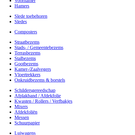
Voorhamer
Hamers
Slede toebehoren
Sledes
Composters
Straatbezems
Stads- / Gemeentebezems
Terrasbezems
Stalbezems
Gootbezems
Kamer-/Zaalvegers
Vloertrekkers
Onkruidbezems & borstels
Schildersgereedschap
Afplakband / Afdekfolie
Kwasten / Rollers / Verfbakjes
Mixers
Afdekfoliën
Messen
Schuurpapier
Luiwagens