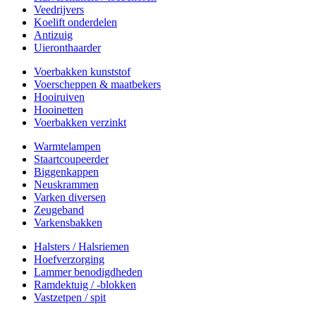
Veedrijvers
Koelift onderdelen
Antizuig
Uieronthaarder
Voerbakken kunststof
Voerscheppen & maatbekers
Hooiruiven
Hooinetten
Voerbakken verzinkt
Warmtelampen
Staartcoupeerder
Biggenkappen
Neuskrammen
Varken diversen
Zeugeband
Varkensbakken
Halsters / Halsriemen
Hoefverzorging
Lammer benodigdheden
Ramdektuig / -blokken
Vastzetpen / spit