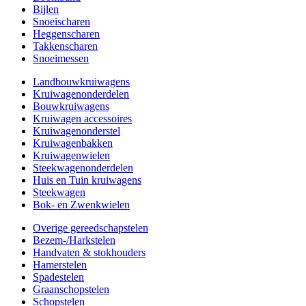
Bijlen
Snoeischaren
Heggenscharen
Takkenscharen
Snoeimessen
Landbouwkruiwagens
Kruiwagenonderdelen
Bouwkruiwagens
Kruiwagen accessoires
Kruiwagenonderstel
Kruiwagenbakken
Kruiwagenwielen
Steekwagenonderdelen
Huis en Tuin kruiwagens
Steekwagen
Bok- en Zwenkwielen
Overige gereedschapstelen
Bezem-/Harkstelen
Handvaten & stokhouders
Hamerstelen
Spadestelen
Graanschopstelen
Schopstelen