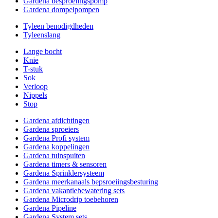
Gardena besproeiingspomp
Gardena dompelpompen
Tyleen benodigdheden
Tyleenslang
Lange bocht
Knie
T-stuk
Sok
Verloop
Nippels
Stop
Gardena afdichtingen
Gardena sproeiers
Gardena Profi system
Gardena koppelingen
Gardena tuinspuiten
Gardena timers & sensoren
Gardena Sprinklersysteem
Gardena meerkanaals bepsroeiingsbesturing
Gardena vakantiebewatering sets
Gardena Microdrip toebehoren
Gardena Pipeline
Gardena System sets