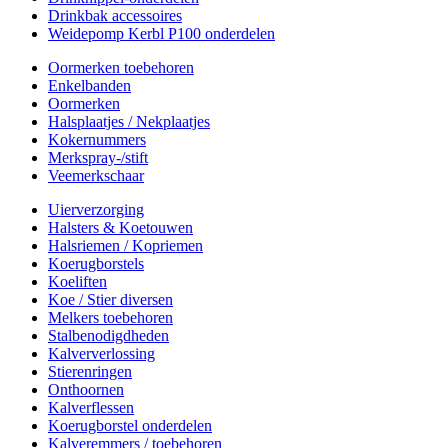
Drinkbak accessoires
Weidepomp Kerbl P100 onderdelen
Oormerken toebehoren
Enkelbanden
Oormerken
Halsplaatjes / Nekplaatjes
Kokernummers
Merkspray-/stift
Veemerkschaar
Uierverzorging
Halsters & Koetouwen
Halsriemen / Kopriemen
Koerugborstels
Koeliften
Koe / Stier diversen
Melkers toebehoren
Stalbenodigdheden
Kalververlossing
Stierenringen
Onthoornen
Kalverflessen
Koerugborstel onderdelen
Kalveremmers / toebehoren