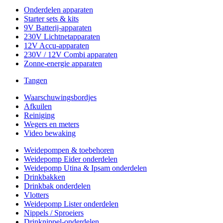
Onderdelen apparaten
Starter sets & kits
9V Batterij-apparaten
230V Lichtnetapparaten
12V Accu-apparaten
230V / 12V Combi apparaten
Zonne-energie apparaten
Tangen
Waarschuwingsbordjes
Afkuilen
Reiniging
Wegers en meters
Video bewaking
Weidepompen & toebehoren
Weidepomp Eider onderdelen
Weidepomp Utina & Ipsam onderdelen
Drinkbakken
Drinkbak onderdelen
Vlotters
Weidepomp Lister onderdelen
Nippels / Sproeiers
Drinknippel-onderdelen