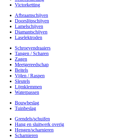
Victorketting
Afbraamschijven
Doorslijpschijven
Lamelschijven
Diamantschijven
Laselektroden
Schroevendraaiers
Tangen / Scharen
Zagen
Meetgereedschap
Beitels
Vijlen / Raspen
Sleutels
Lijmklemmen
Waterpassen
Bouwbeslag
Tuinbeslag
Grendels/schuifen
Hang en sluitwerk overig
Hengen/scharnieren
Scharnieren