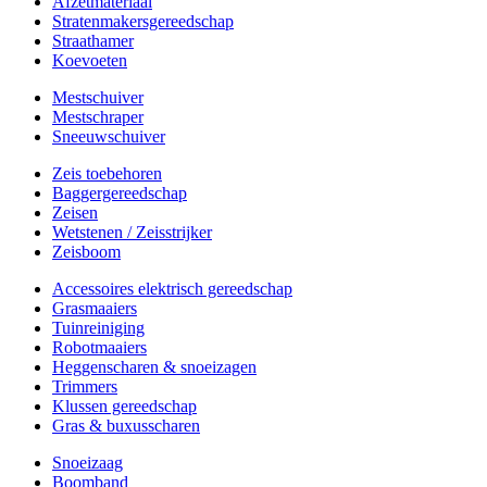
Afzetmateriaal
Stratenmakersgereedschap
Straathamer
Koevoeten
Mestschuiver
Mestschraper
Sneeuwschuiver
Zeis toebehoren
Baggergereedschap
Zeisen
Wetstenen / Zeisstrijker
Zeisboom
Accessoires elektrisch gereedschap
Grasmaaiers
Tuinreiniging
Robotmaaiers
Heggenscharen & snoeizagen
Trimmers
Klussen gereedschap
Gras & buxusscharen
Snoeizaag
Boomband