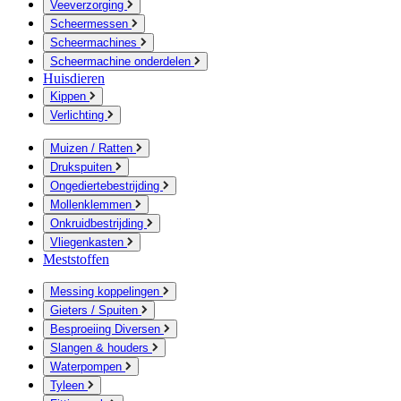
Veeverzorging
Scheermessen
Scheermachines
Scheermachine onderdelen
Huisdieren
Kippen
Verlichting
Muizen / Ratten
Drukspuiten
Ongediertebestrijding
Mollenklemmen
Onkruidbestrijding
Vliegenkasten
Meststoffen
Messing koppelingen
Gieters / Spuiten
Besproeiing Diversen
Slangen & houders
Waterpompen
Tyleen