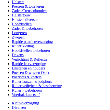
Halsters
Poetsen & toiletteren
Zadel-/Trensenhouders
Halstertouw
Halsters diversen
Hoofdstellen
Zadel & toebehoren
Longeren
Zwepen
Rapide paardenverzorging
Ruiter kleding
Hoofdstellen toebehoren
Dekens
Verlichting & Reflectie
Rapide leerverzorging
Likstenen en houders
Poetsen & wassen Oster
Poetssets & koffers
Ruiter laarzen & jodphurs
Ruiter veiligheid & bescherming
Ruiter - toebehoren
Voerbak kunststof
Klauwverzorging
Diversen