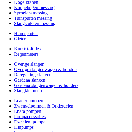
Kogelkranen
Koppelingen messing
Sproeiers messing
Tuinspuiten messing
Slangstukken messing
Handspuiten
Gieters
Kunststoftules
Regenmeters
Overige slangen
Overige slangenwagen & houders
Beregeningsslangen
Gardena slangen
Gardena slangenwagen & houders
Slangklemmen
Leader pompen
Zwengelpompen & Onderdelen
Ebara pompen
Pompaccessoires
Excellent pompen
Kinpumps