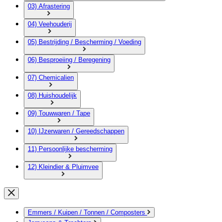
03) Afrastering
04) Veehouderij
05) Bestrijding / Bescherming / Voeding
06) Besproeiing / Beregening
07) Chemicalien
08) Huishoudelijk
09) Touwwaren / Tape
10) IJzerwaren / Gereedschappen
11) Persoonlijke bescherming
12) Kleindier & Pluimvee
Emmers / Kuipen / Tonnen / Composters