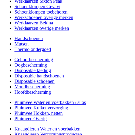
Werklaarzen Sixton Peak
Schoenklompen Gevavi
Schoenklompen toebehoren
Werkschoenen overige merken
Werklaarzen Bekina
Werklaarzen overige merken
Handschoenen
Mutsen
Thermo ondergoed
Gehoorbescherming
Oogbescherming
Disposable kleding
Disposable handschoenen
Disposable schoenen
Mondbescherming
Hoofdbescherming
Pluimvee Water en voerbakken / silos
Pluimvee Kuikenverzorging
Pluimvee Hokken, netten
Pluimvee Overig
Knaagdieren Water en voerbakken
Knaagdieren Verzorgingsproducten