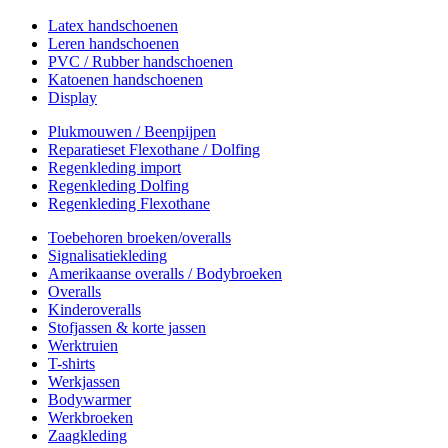
Latex handschoenen
Leren handschoenen
PVC / Rubber handschoenen
Katoenen handschoenen
Display
Plukmouwen / Beenpijpen
Reparatieset Flexothane / Dolfing
Regenkleding import
Regenkleding Dolfing
Regenkleding Flexothane
Toebehoren broeken/overalls
Signalisatiekleding
Amerikaanse overalls / Bodybroeken
Overalls
Kinderoveralls
Stofjassen & korte jassen
Werktruien
T-shirts
Werkjassen
Bodywarmer
Werkbroeken
Zaagkleding