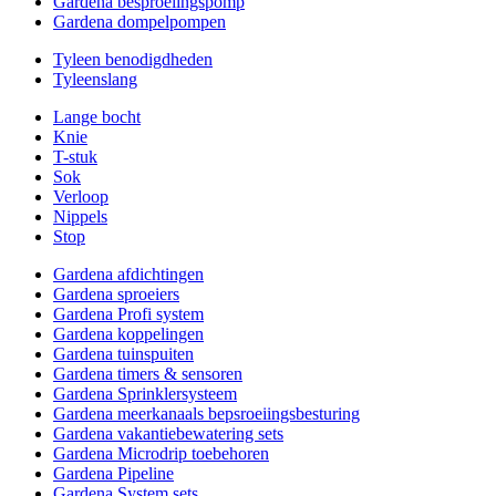
Gardena besproeiingspomp
Gardena dompelpompen
Tyleen benodigdheden
Tyleenslang
Lange bocht
Knie
T-stuk
Sok
Verloop
Nippels
Stop
Gardena afdichtingen
Gardena sproeiers
Gardena Profi system
Gardena koppelingen
Gardena tuinspuiten
Gardena timers & sensoren
Gardena Sprinklersysteem
Gardena meerkanaals bepsroeiingsbesturing
Gardena vakantiebewatering sets
Gardena Microdrip toebehoren
Gardena Pipeline
Gardena System sets