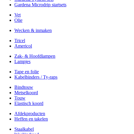
Gardena Microdrip startsets
Vet
Olie
Wecken & inmaken
Tricel
Americol
Zak- & Hoofdlampen
Lampjes
Tape en folie
Kabelbinders / Ty-raps
Bindtouw
Metselkoord
Touw
Elastisch koord
Afdekproducten
Heffen en takelen
Staalkabel