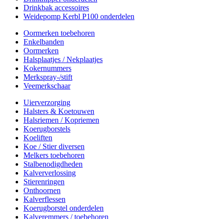
Drinkbak accessoires
Weidepomp Kerbl P100 onderdelen
Oormerken toebehoren
Enkelbanden
Oormerken
Halsplaatjes / Nekplaatjes
Kokernummers
Merkspray-/stift
Veemerkschaar
Uierverzorging
Halsters & Koetouwen
Halsriemen / Kopriemen
Koerugborstels
Koeliften
Koe / Stier diversen
Melkers toebehoren
Stalbenodigdheden
Kalververlossing
Stierenringen
Onthoornen
Kalverflessen
Koerugborstel onderdelen
Kalveremmers / toebehoren