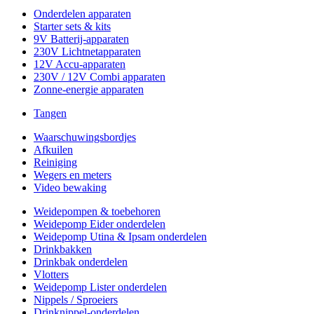
Onderdelen apparaten
Starter sets & kits
9V Batterij-apparaten
230V Lichtnetapparaten
12V Accu-apparaten
230V / 12V Combi apparaten
Zonne-energie apparaten
Tangen
Waarschuwingsbordjes
Afkuilen
Reiniging
Wegers en meters
Video bewaking
Weidepompen & toebehoren
Weidepomp Eider onderdelen
Weidepomp Utina & Ipsam onderdelen
Drinkbakken
Drinkbak onderdelen
Vlotters
Weidepomp Lister onderdelen
Nippels / Sproeiers
Drinknippel-onderdelen