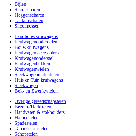
Bijlen
Snoeischaren
Heggenscharen
Takkenscharen
Snoeimessen
Landbouwkruiwagens
Kruiwagenonderdelen
Bouwkruiwagens
Kruiwagen accessoires
Kruiwagenonderstel
Kruiwagenbakken
Kruiwagenwielen
Steekwagenonderdelen
Huis en Tuin kruiwagens
Steekwagen
Bok- en Zwenkwielen
Overige gereedschapstelen
Bezem-/Harkstelen
Handvaten & stokhouders
Hamerstelen
Spadestelen
Graanschopstelen
Schopstelen