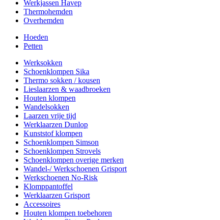
Werkjassen Havep
Thermohemden
Overhemden
Hoeden
Petten
Werksokken
Schoenklompen Sika
Thermo sokken / kousen
Lieslaarzen & waadbroeken
Houten klompen
Wandelsokken
Laarzen vrije tijd
Werklaarzen Dunlop
Kunststof klompen
Schoenklompen Simson
Schoenklompen Strovels
Schoenklompen overige merken
Wandel-/ Werkschoenen Grisport
Werkschoenen No-Risk
Klomppantoffel
Werklaarzen Grisport
Accessoires
Houten klompen toebehoren