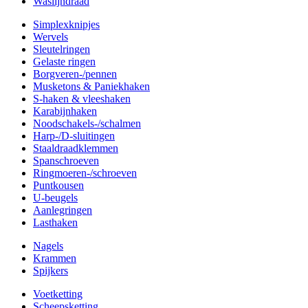
Waslijndraad
Simplexknipjes
Wervels
Sleutelringen
Gelaste ringen
Borgveren-/pennen
Musketons & Paniekhaken
S-haken & vleeshaken
Karabijnhaken
Noodschakels-/schalmen
Harp-/D-sluitingen
Staaldraadklemmen
Spanschroeven
Ringmoeren-/schroeven
Puntkousen
U-beugels
Aanlegringen
Lasthaken
Nagels
Krammen
Spijkers
Voetketting
Scheepsketting