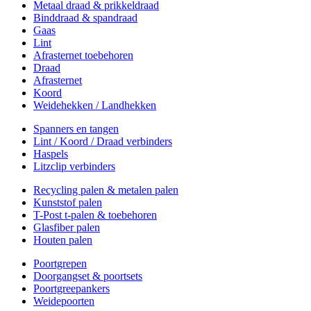
Metaal draad & prikkeldraad
Binddraad & spandraad
Gaas
Lint
Afrasternet toebehoren
Draad
Afrasternet
Koord
Weidehekken / Landhekken
Spanners en tangen
Lint / Koord / Draad verbinders
Haspels
Litzclip verbinders
Recycling palen & metalen palen
Kunststof palen
T-Post t-palen & toebehoren
Glasfiber palen
Houten palen
Poortgrepen
Doorgangset & poortsets
Poortgreepankers
Weidepoorten