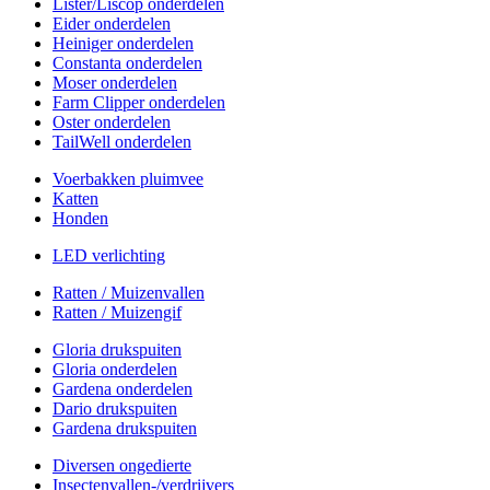
Lister/Liscop onderdelen
Eider onderdelen
Heiniger onderdelen
Constanta onderdelen
Moser onderdelen
Farm Clipper onderdelen
Oster onderdelen
TailWell onderdelen
Voerbakken pluimvee
Katten
Honden
LED verlichting
Ratten / Muizenvallen
Ratten / Muizengif
Gloria drukspuiten
Gloria onderdelen
Gardena onderdelen
Dario drukspuiten
Gardena drukspuiten
Diversen ongedierte
Insectenvallen-/verdrijvers