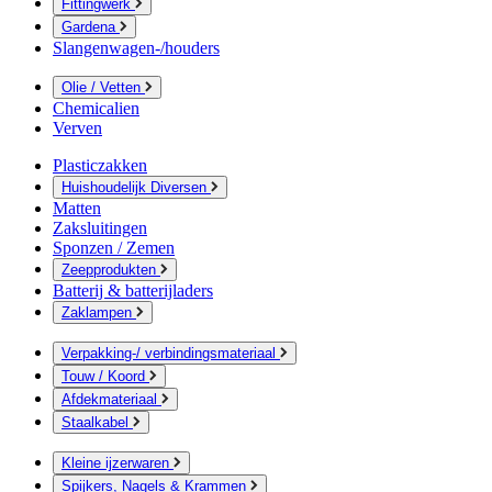
Fittingwerk
Gardena
Slangenwagen-/houders
Olie / Vetten
Chemicalien
Verven
Plasticzakken
Huishoudelijk Diversen
Matten
Zaksluitingen
Sponzen / Zemen
Zeepprodukten
Batterij & batterijladers
Zaklampen
Verpakking-/ verbindingsmateriaal
Touw / Koord
Afdekmateriaal
Staalkabel
Kleine ijzerwaren
Spijkers, Nagels & Krammen