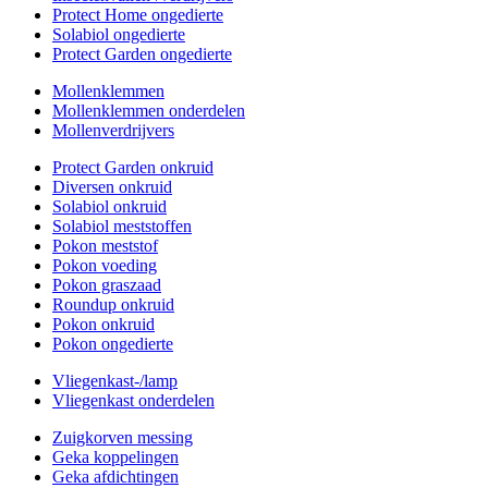
Protect Home ongedierte
Solabiol ongedierte
Protect Garden ongedierte
Mollenklemmen
Mollenklemmen onderdelen
Mollenverdrijvers
Protect Garden onkruid
Diversen onkruid
Solabiol onkruid
Solabiol meststoffen
Pokon meststof
Pokon voeding
Pokon graszaad
Roundup onkruid
Pokon onkruid
Pokon ongedierte
Vliegenkast-/lamp
Vliegenkast onderdelen
Zuigkorven messing
Geka koppelingen
Geka afdichtingen