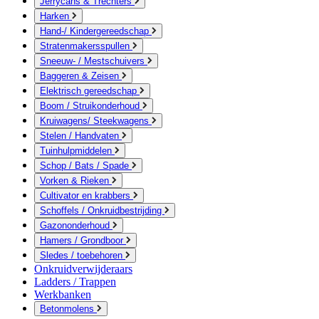
Jerrycans & Trechters
Harken
Hand-/ Kindergereedschap
Stratenmakersspullen
Sneeuw- / Mestschuivers
Baggeren & Zeisen
Elektrisch gereedschap
Boom / Struikonderhoud
Kruiwagens/ Steekwagens
Stelen / Handvaten
Tuinhulpmiddelen
Schop / Bats / Spade
Vorken & Rieken
Cultivator en krabbers
Schoffels / Onkruidbestrijding
Gazononderhoud
Hamers / Grondboor
Sledes / toebehoren
Onkruidverwijderaars
Ladders / Trappen
Werkbanken
Betonmolens