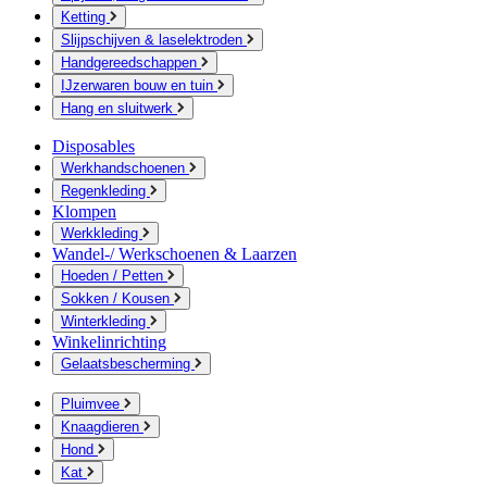
Ketting
Slijpschijven & laselektroden
Handgereedschappen
IJzerwaren bouw en tuin
Hang en sluitwerk
Disposables
Werkhandschoenen
Regenkleding
Klompen
Werkkleding
Wandel-/ Werkschoenen & Laarzen
Hoeden / Petten
Sokken / Kousen
Winterkleding
Winkelinrichting
Gelaatsbescherming
Pluimvee
Knaagdieren
Hond
Kat