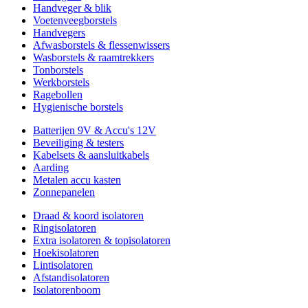
Handveger & blik
Voetenveegborstels
Handvegers
Afwasborstels & flessenwissers
Wasborstels & raamtrekkers
Tonborstels
Werkborstels
Ragebollen
Hygienische borstels
Batterijen 9V & Accu's 12V
Beveiliging & testers
Kabelsets & aansluitkabels
Aarding
Metalen accu kasten
Zonnepanelen
Draad & koord isolatoren
Ringisolatoren
Extra isolatoren & topisolatoren
Hoekisolatoren
Lintisolatoren
Afstandisolatoren
Isolatorenboom