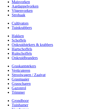
Maisvorken
Aardappelvorken
Vijgenvorken
Strohaak
Cultivators
Tuinkrabbers
Hakken
Schoffels
Onkruidstekers & krabbers
Hartschoffels
Ruitschoffels
Onkruidbranders
Graskantstekers
Verticuteren
Strooiwagen / Zaaivat
Grasmaaier
Grasscharen
Gazonrol
Trimmer
Grondboor
Tuinhamer