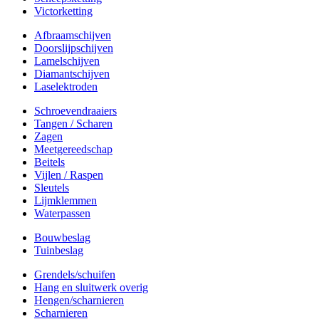
Victorketting
Afbraamschijven
Doorslijpschijven
Lamelschijven
Diamantschijven
Laselektroden
Schroevendraaiers
Tangen / Scharen
Zagen
Meetgereedschap
Beitels
Vijlen / Raspen
Sleutels
Lijmklemmen
Waterpassen
Bouwbeslag
Tuinbeslag
Grendels/schuifen
Hang en sluitwerk overig
Hengen/scharnieren
Scharnieren