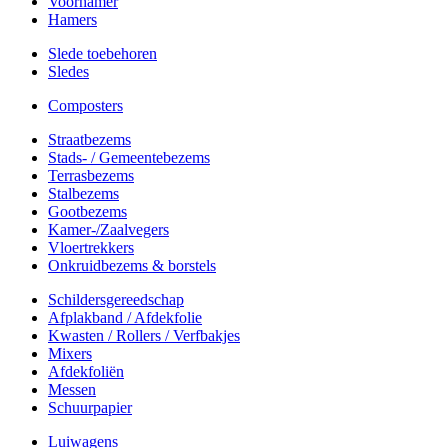
Voorhamer
Hamers
Slede toebehoren
Sledes
Composters
Straatbezems
Stads- / Gemeentebezems
Terrasbezems
Stalbezems
Gootbezems
Kamer-/Zaalvegers
Vloertrekkers
Onkruidbezems & borstels
Schildersgereedschap
Afplakband / Afdekfolie
Kwasten / Rollers / Verfbakjes
Mixers
Afdekfoliën
Messen
Schuurpapier
Luiwagens