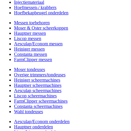
Injectiemateriaal
Hoefmessen-/ krabbers
Hoefbekapbeugel onderdelen
Messen toebehoren
Moser & Oster scheerkoppen
Hauptner messen
Liscop messen
Aesculap/Econom messen
Heiniger messen
Constanta messen
FarmClipper messen
Moser tondeuses
Overige trimmers/tondeuses
Heiniger scheermachines
Hauptner scheermachines
Aesculap scheermachines
Liscop scheermachines
FarmClipper scheermachines
Constanta scheermachines
Wahl tondeuses
Aesculap/Econom onderdelen
Hauptner onderdelen