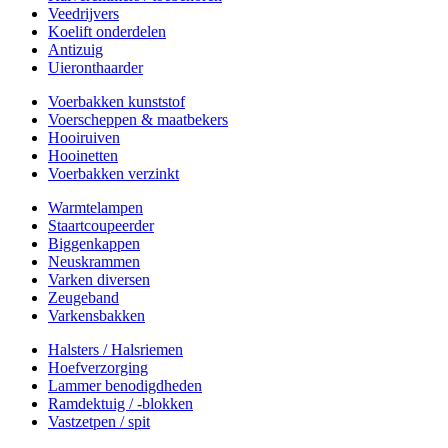
Veedrijvers
Koelift onderdelen
Antizuig
Uieronthaarder
Voerbakken kunststof
Voerscheppen & maatbekers
Hooiruiven
Hooinetten
Voerbakken verzinkt
Warmtelampen
Staartcoupeerder
Biggenkappen
Neuskrammen
Varken diversen
Zeugeband
Varkensbakken
Halsters / Halsriemen
Hoefverzorging
Lammer benodigdheden
Ramdektuig / -blokken
Vastzetpen / spit