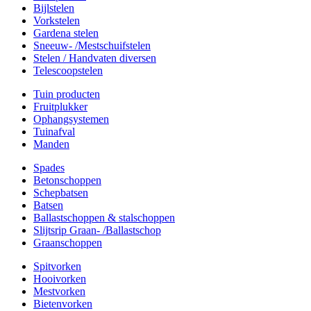
Bijlstelen
Vorkstelen
Gardena stelen
Sneeuw- /Mestschuifstelen
Stelen / Handvaten diversen
Telescoopstelen
Tuin producten
Fruitplukker
Ophangsystemen
Tuinafval
Manden
Spades
Betonschoppen
Schepbatsen
Batsen
Ballastschoppen & stalschoppen
Slijtsrip Graan- /Ballastschop
Graanschoppen
Spitvorken
Hooivorken
Mestvorken
Bietenvorken