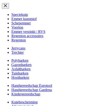
Speciekuip
Emmer kunststof
Schepemmer
Voerton
Emmer verzinkt / RVS
Regenton accessoires
Regenton
Jerrycans
Trechter
Polyharken
Gazonharken
Asfaltharken
Tuinharken
Hooiharken
Handgereedschap Eurotool
Handgereedschap Gardena
Kindergereedschap
Kniebescherming