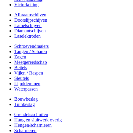
Victorketting
Afbraamschijven
Doorslijpschijven
Lamelschijven
Diamantschijven
Laselektroden
Schroevendraaiers
Tangen / Scharen
Zagen
Meetgereedschap
Beitels
Vijlen / Raspen
Sleutels
Lijmklemmen
Waterpassen
Bouwbeslag
Tuinbeslag
Grendels/schuifen
Hang en sluitwerk overig
Hengen/scharnieren
Scharnieren