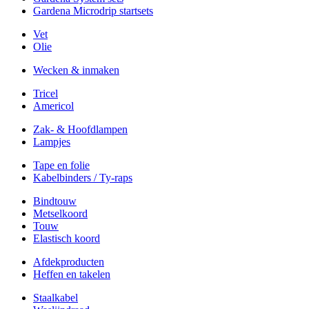
Gardena Microdrip startsets
Vet
Olie
Wecken & inmaken
Tricel
Americol
Zak- & Hoofdlampen
Lampjes
Tape en folie
Kabelbinders / Ty-raps
Bindtouw
Metselkoord
Touw
Elastisch koord
Afdekproducten
Heffen en takelen
Staalkabel