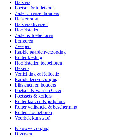
Halsters
Poetsen & toiletteren
Zadel-/Trensenhouders
Halstertouw
Halsters diversen
Hoofdstellen
Zadel & toebehoren
Longeren
Zwepen
Rapide paardenverzorging
Ruiter kleding
Hoofdstellen toebehoren
Dekens
Verlichting & Reflectie
Rapide leerverzorging
Likstenen en houders
Poetsen & wassen Oster
Poetssets & koffers
Ruiter laarzen & jodphurs
Ruiter veiligheid & bescherming
Ruiter - toebehoren
Voerbak kunststof
Klauwverzorging
Diversen