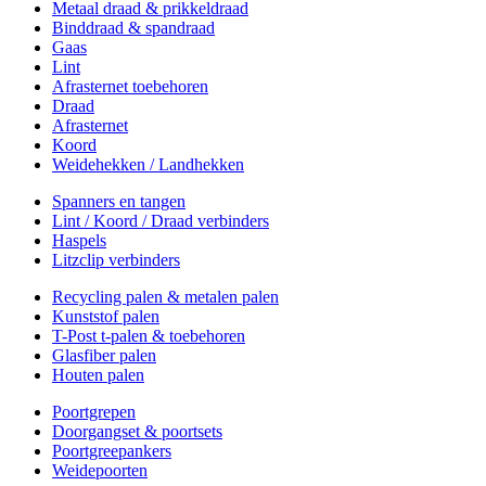
Metaal draad & prikkeldraad
Binddraad & spandraad
Gaas
Lint
Afrasternet toebehoren
Draad
Afrasternet
Koord
Weidehekken / Landhekken
Spanners en tangen
Lint / Koord / Draad verbinders
Haspels
Litzclip verbinders
Recycling palen & metalen palen
Kunststof palen
T-Post t-palen & toebehoren
Glasfiber palen
Houten palen
Poortgrepen
Doorgangset & poortsets
Poortgreepankers
Weidepoorten