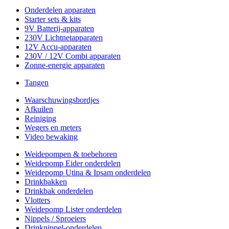
Onderdelen apparaten
Starter sets & kits
9V Batterij-apparaten
230V Lichtnetapparaten
12V Accu-apparaten
230V / 12V Combi apparaten
Zonne-energie apparaten
Tangen
Waarschuwingsbordjes
Afkuilen
Reiniging
Wegers en meters
Video bewaking
Weidepompen & toebehoren
Weidepomp Eider onderdelen
Weidepomp Utina & Ipsam onderdelen
Drinkbakken
Drinkbak onderdelen
Vlotters
Weidepomp Lister onderdelen
Nippels / Sproeiers
Drinknippel-onderdelen