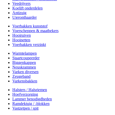
Veedrijvers
Koelift onderdelen
Antizuig
Uieronthaarder
Voerbakken kunststof
Voerscheppen & maatbekers
Hooiruiven
Hooinetten
Voerbakken verzinkt
Warmtelampen
Staartcoupeerder
Biggenkappen
Neuskrammen
Varken diversen
Zeugeband
Varkensbakken
Halsters / Halsriemen
Hoefverzorging
Lammer benodigdheden
Ramdektuig / -blokken
Vastzetpen / spit