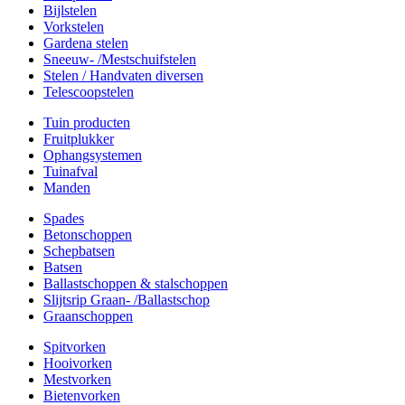
Bijlstelen
Vorkstelen
Gardena stelen
Sneeuw- /Mestschuifstelen
Stelen / Handvaten diversen
Telescoopstelen
Tuin producten
Fruitplukker
Ophangsystemen
Tuinafval
Manden
Spades
Betonschoppen
Schepbatsen
Batsen
Ballastschoppen & stalschoppen
Slijtsrip Graan- /Ballastschop
Graanschoppen
Spitvorken
Hooivorken
Mestvorken
Bietenvorken