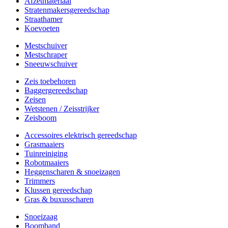
Afzetmateriaal
Stratenmakersgereedschap
Straathamer
Koevoeten
Mestschuiver
Mestschraper
Sneeuwschuiver
Zeis toebehoren
Baggergereedschap
Zeisen
Wetstenen / Zeisstrijker
Zeisboom
Accessoires elektrisch gereedschap
Grasmaaiers
Tuinreiniging
Robotmaaiers
Heggenscharen & snoeizagen
Trimmers
Klussen gereedschap
Gras & buxusscharen
Snoeizaag
Boomband