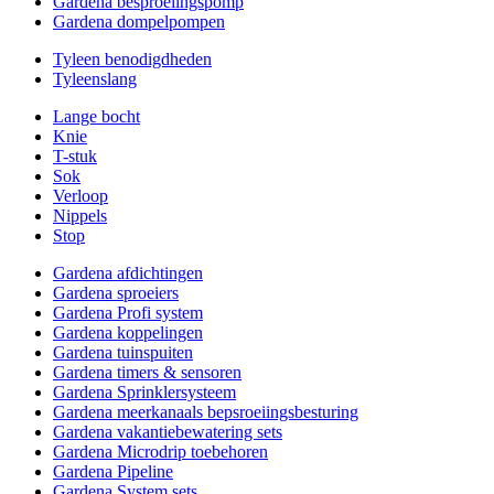
Gardena besproeiingspomp
Gardena dompelpompen
Tyleen benodigdheden
Tyleenslang
Lange bocht
Knie
T-stuk
Sok
Verloop
Nippels
Stop
Gardena afdichtingen
Gardena sproeiers
Gardena Profi system
Gardena koppelingen
Gardena tuinspuiten
Gardena timers & sensoren
Gardena Sprinklersysteem
Gardena meerkanaals bepsroeiingsbesturing
Gardena vakantiebewatering sets
Gardena Microdrip toebehoren
Gardena Pipeline
Gardena System sets