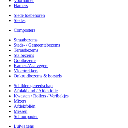
Voorhamer
Hamers
Slede toebehoren
Sledes
Composters
Straatbezems
Stads- / Gemeentebezems
Terrasbezems
Stalbezems
Gootbezems
Kamer-/Zaalvegers
Vloertrekkers
Onkruidbezems & borstels
Schildersgereedschap
Afplakband / Afdekfolie
Kwasten / Rollers / Verfbakjes
Mixers
Afdekfoliën
Messen
Schuurpapier
Luiwagens