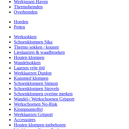
Werkjassen Havep
Thermohemden
Overhemden
Hoeden
Petten
Werksokken
Schoenklompen Sika
Thermo sokken / kousen
Lieslaarzen & waadbroeken
Houten klompen
Wandelsokken
Laarzen vrije tijd
Werklaarzen Dunlop
Kunststof klompen
Schoenklompen Simson
Schoenklompen Strovels
Schoenklompen overige merken
Wandel-/ Werkschoenen Grisport
Werkschoenen No-Risk
Klomppantoffel
Werklaarzen Grisport
Accessoires
Houten klompen toebehoren