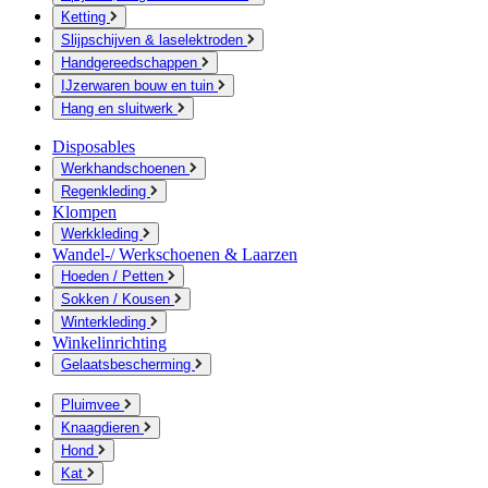
Ketting
Slijpschijven & laselektroden
Handgereedschappen
IJzerwaren bouw en tuin
Hang en sluitwerk
Disposables
Werkhandschoenen
Regenkleding
Klompen
Werkkleding
Wandel-/ Werkschoenen & Laarzen
Hoeden / Petten
Sokken / Kousen
Winterkleding
Winkelinrichting
Gelaatsbescherming
Pluimvee
Knaagdieren
Hond
Kat