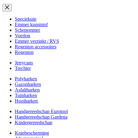
Speciekuip
Emmer kunststof
Schepemmer
Voerton
Emmer verzinkt / RVS
Regenton accessoires
Regenton
Jerrycans
Trechter
Polyharken
Gazonharken
Asfaltharken
Tuinharken
Hooiharken
Handgereedschap Eurotool
Handgereedschap Gardena
Kindergereedschap
Kniebescherming