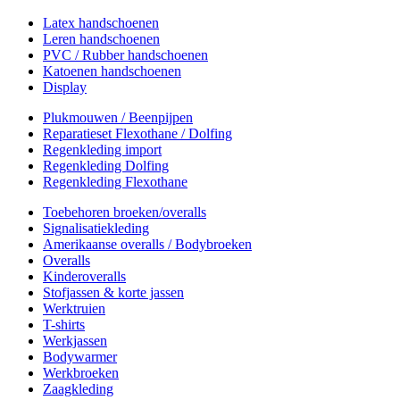
Latex handschoenen
Leren handschoenen
PVC / Rubber handschoenen
Katoenen handschoenen
Display
Plukmouwen / Beenpijpen
Reparatieset Flexothane / Dolfing
Regenkleding import
Regenkleding Dolfing
Regenkleding Flexothane
Toebehoren broeken/overalls
Signalisatiekleding
Amerikaanse overalls / Bodybroeken
Overalls
Kinderoveralls
Stofjassen & korte jassen
Werktruien
T-shirts
Werkjassen
Bodywarmer
Werkbroeken
Zaagkleding