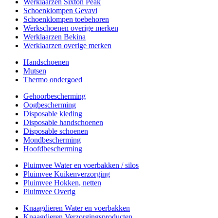
Werklaarzen Sixton Peak
Schoenklompen Gevavi
Schoenklompen toebehoren
Werkschoenen overige merken
Werklaarzen Bekina
Werklaarzen overige merken
Handschoenen
Mutsen
Thermo ondergoed
Gehoorbescherming
Oogbescherming
Disposable kleding
Disposable handschoenen
Disposable schoenen
Mondbescherming
Hoofdbescherming
Pluimvee Water en voerbakken / silos
Pluimvee Kuikenverzorging
Pluimvee Hokken, netten
Pluimvee Overig
Knaagdieren Water en voerbakken
Knaagdieren Verzorgingsproducten