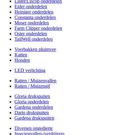
Lister/Liscop onderdelen
Eider onderdelen
Heiniger onderdelen
Constanta onderdelen
Moser onderdelen
Farm Clipper onderdelen
Oster onderdelen
TailWell onderdelen
Voerbakken pluimvee
Katten
Honden
LED verlichting
Ratten / Muizenvallen
Ratten / Muizengif
Gloria drukspuiten
Gloria onderdelen
Gardena onderdelen
Dario drukspuiten
Gardena drukspuiten
Diversen ongedierte
Insectenvallen-/verdrijvers