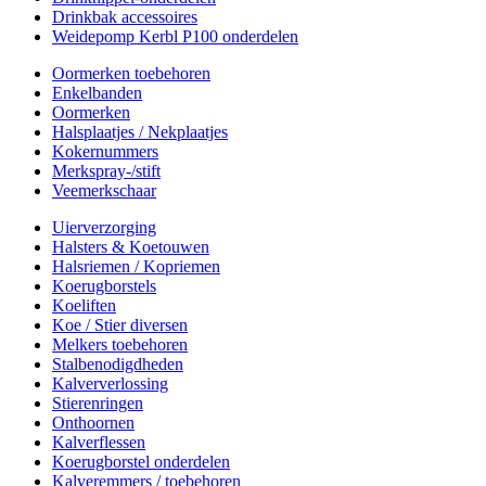
Drinkbak accessoires
Weidepomp Kerbl P100 onderdelen
Oormerken toebehoren
Enkelbanden
Oormerken
Halsplaatjes / Nekplaatjes
Kokernummers
Merkspray-/stift
Veemerkschaar
Uierverzorging
Halsters & Koetouwen
Halsriemen / Kopriemen
Koerugborstels
Koeliften
Koe / Stier diversen
Melkers toebehoren
Stalbenodigdheden
Kalververlossing
Stierenringen
Onthoornen
Kalverflessen
Koerugborstel onderdelen
Kalveremmers / toebehoren