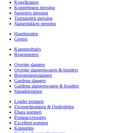
Kogelkranen
Koppelingen messing
Sproeiers messing
Tuinspuiten messing
Slangstukken messing
Handspuiten
Gieters
Kunststoftules
Regenmeters
Overige slangen
Overige slangenwagen & houders
Beregeningsslangen
Gardena slangen
Gardena slangenwagen & houders
Slangklemmen
Leader pompen
Zwengelpompen & Onderdelen
Ebara pompen
Pompaccessoires
Excellent pompen
Kinpumps