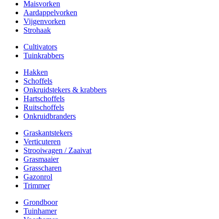
Maisvorken
Aardappelvorken
Vijgenvorken
Strohaak
Cultivators
Tuinkrabbers
Hakken
Schoffels
Onkruidstekers & krabbers
Hartschoffels
Ruitschoffels
Onkruidbranders
Graskantstekers
Verticuteren
Strooiwagen / Zaaivat
Grasmaaier
Grasscharen
Gazonrol
Trimmer
Grondboor
Tuinhamer