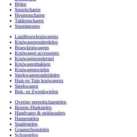
Bijlen
Snoeischaren
Heggenscharen
Takkenscharen
Snoeimessen
Landbouwkruiwagens
Kruiwagenonderdelen
Bouwkruiwagens
Kruiwagen accessoires
Kruiwagenonderstel
Kruiwagenbakken
Kruiwagenwielen
Steekwagenonderdelen
Huis en Tuin kruiwagens
Steekwagen
Bok- en Zwenkwielen
Overige gereedschapstelen
Bezem-/Harkstelen
Handvaten & stokhouders
Hamerstelen
Spadestelen
Graanschopstelen
Schopstelen