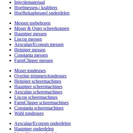
Injectiemateriaal
Hoefmessen-/ krabbers
Hoefbekapbeugel onderdelen
Messen toebehoren
Moser & Oster scheerkoppen
Hauptner messen
Liscop messen
Aesculap/Econom messen
Heiniger messen
Constanta messen
FarmClipper messen
Moser tondeuses
Overige trimmers/tondeuses
Heiniger scheermachines
Hauptner scheermachines
Aesculap scheermachines
Liscop scheermachines
FarmClipper scheermachines
Constanta scheermachines
Wahl tondeuses
Aesculap/Econom onderdelen
Hauptner onderdelen