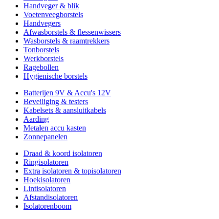
Handveger & blik
Voetenveegborstels
Handvegers
Afwasborstels & flessenwissers
Wasborstels & raamtrekkers
Tonborstels
Werkborstels
Ragebollen
Hygienische borstels
Batterijen 9V & Accu's 12V
Beveiliging & testers
Kabelsets & aansluitkabels
Aarding
Metalen accu kasten
Zonnepanelen
Draad & koord isolatoren
Ringisolatoren
Extra isolatoren & topisolatoren
Hoekisolatoren
Lintisolatoren
Afstandisolatoren
Isolatorenboom