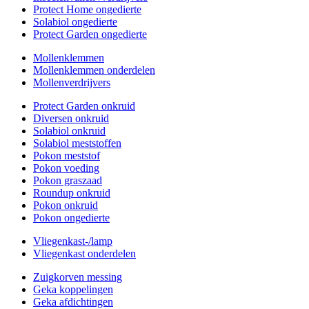
Protect Home ongedierte
Solabiol ongedierte
Protect Garden ongedierte
Mollenklemmen
Mollenklemmen onderdelen
Mollenverdrijvers
Protect Garden onkruid
Diversen onkruid
Solabiol onkruid
Solabiol meststoffen
Pokon meststof
Pokon voeding
Pokon graszaad
Roundup onkruid
Pokon onkruid
Pokon ongedierte
Vliegenkast-/lamp
Vliegenkast onderdelen
Zuigkorven messing
Geka koppelingen
Geka afdichtingen