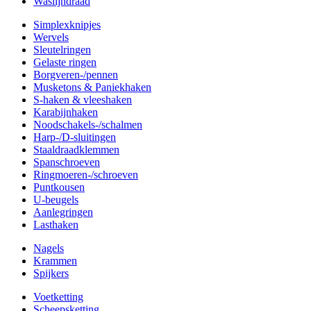
Waslijndraad
Simplexknipjes
Wervels
Sleutelringen
Gelaste ringen
Borgveren-/pennen
Musketons & Paniekhaken
S-haken & vleeshaken
Karabijnhaken
Noodschakels-/schalmen
Harp-/D-sluitingen
Staaldraadklemmen
Spanschroeven
Ringmoeren-/schroeven
Puntkousen
U-beugels
Aanlegringen
Lasthaken
Nagels
Krammen
Spijkers
Voetketting
Scheepsketting