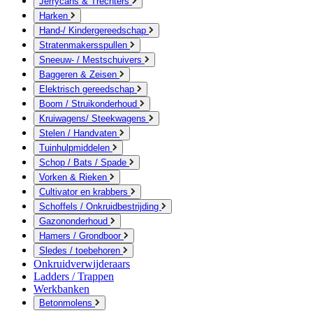
Jerrycans & Trechters
Harken
Hand-/ Kindergereedschap
Stratenmakersspullen
Sneeuw- / Mestschuivers
Baggeren & Zeisen
Elektrisch gereedschap
Boom / Struikonderhoud
Kruiwagens/ Steekwagens
Stelen / Handvaten
Tuinhulpmiddelen
Schop / Bats / Spade
Vorken & Rieken
Cultivator en krabbers
Schoffels / Onkruidbestrijding
Gazononderhoud
Hamers / Grondboor
Sledes / toebehoren
Onkruidverwijderaars
Ladders / Trappen
Werkbanken
Betonmolens