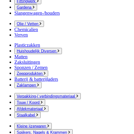
Fittingwerk
Gardena
Slangenwagen-/houders
Olie / Vetten
Chemicalien
Verven
Plasticzakken
Huishoudelijk Diversen
Matten
Zaksluitingen
Sponzen / Zemen
Zeepprodukten
Batterij & batterijladers
Zaklampen
Verpakking-/ verbindingsmateriaal
Touw / Koord
Afdekmateriaal
Staalkabel
Kleine ijzerwaren
Spijkers, Nagels & Krammen