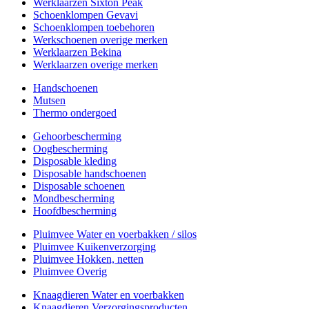
Werklaarzen Sixton Peak
Schoenklompen Gevavi
Schoenklompen toebehoren
Werkschoenen overige merken
Werklaarzen Bekina
Werklaarzen overige merken
Handschoenen
Mutsen
Thermo ondergoed
Gehoorbescherming
Oogbescherming
Disposable kleding
Disposable handschoenen
Disposable schoenen
Mondbescherming
Hoofdbescherming
Pluimvee Water en voerbakken / silos
Pluimvee Kuikenverzorging
Pluimvee Hokken, netten
Pluimvee Overig
Knaagdieren Water en voerbakken
Knaagdieren Verzorgingsproducten