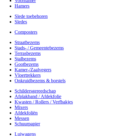
Voorhamer
Hamers
Slede toebehoren
Sledes
Composters
Straatbezems
Stads- / Gemeentebezems
Terrasbezems
Stalbezems
Gootbezems
Kamer-/Zaalvegers
Vloertrekkers
Onkruidbezems & borstels
Schildersgereedschap
Afplakband / Afdekfolie
Kwasten / Rollers / Verfbakjes
Mixers
Afdekfoliën
Messen
Schuurpapier
Luiwagens