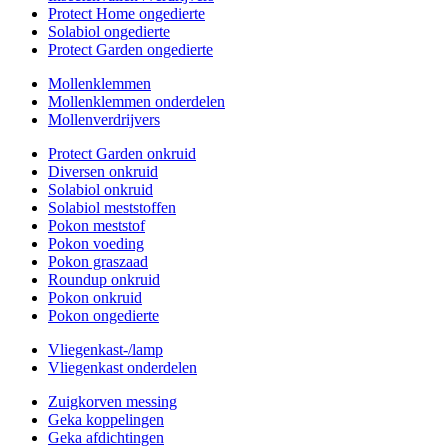
Protect Home ongedierte
Solabiol ongedierte
Protect Garden ongedierte
Mollenklemmen
Mollenklemmen onderdelen
Mollenverdrijvers
Protect Garden onkruid
Diversen onkruid
Solabiol onkruid
Solabiol meststoffen
Pokon meststof
Pokon voeding
Pokon graszaad
Roundup onkruid
Pokon onkruid
Pokon ongedierte
Vliegenkast-/lamp
Vliegenkast onderdelen
Zuigkorven messing
Geka koppelingen
Geka afdichtingen