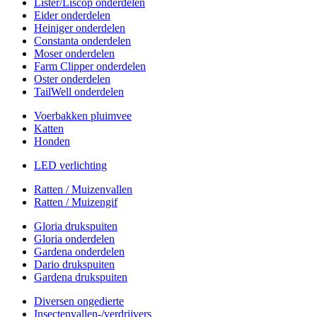
Lister/Liscop onderdelen
Eider onderdelen
Heiniger onderdelen
Constanta onderdelen
Moser onderdelen
Farm Clipper onderdelen
Oster onderdelen
TailWell onderdelen
Voerbakken pluimvee
Katten
Honden
LED verlichting
Ratten / Muizenvallen
Ratten / Muizengif
Gloria drukspuiten
Gloria onderdelen
Gardena onderdelen
Dario drukspuiten
Gardena drukspuiten
Diversen ongedierte
Insectenvallen-/verdrijvers