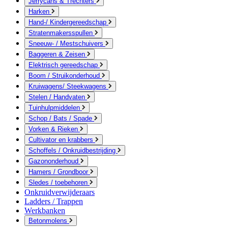
Jerrycans & Trechters
Harken
Hand-/ Kindergereedschap
Stratenmakersspullen
Sneeuw- / Mestschuivers
Baggeren & Zeisen
Elektrisch gereedschap
Boom / Struikonderhoud
Kruiwagens/ Steekwagens
Stelen / Handvaten
Tuinhulpmiddelen
Schop / Bats / Spade
Vorken & Rieken
Cultivator en krabbers
Schoffels / Onkruidbestrijding
Gazononderhoud
Hamers / Grondboor
Sledes / toebehoren
Onkruidverwijderaars
Ladders / Trappen
Werkbanken
Betonmolens