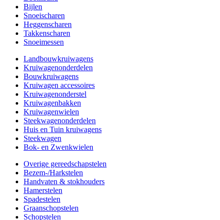
Bijlen
Snoeischaren
Heggenscharen
Takkenscharen
Snoeimessen
Landbouwkruiwagens
Kruiwagenonderdelen
Bouwkruiwagens
Kruiwagen accessoires
Kruiwagenonderstel
Kruiwagenbakken
Kruiwagenwielen
Steekwagenonderdelen
Huis en Tuin kruiwagens
Steekwagen
Bok- en Zwenkwielen
Overige gereedschapstelen
Bezem-/Harkstelen
Handvaten & stokhouders
Hamerstelen
Spadestelen
Graanschopstelen
Schopstelen