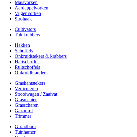
Maisvorken
Aardappelvorken
Vijgenvorken
Strohaak
Cultivators
Tuinkrabbers
Hakken
Schoffels
Onkruidstekers & krabbers
Hartschoffels
Ruitschoffels
Onkruidbranders
Graskantstekers
Verticuteren
Strooiwagen / Zaaivat
Grasmaaier
Grasscharen
Gazonrol
Trimmer
Grondboor
Tuinhamer