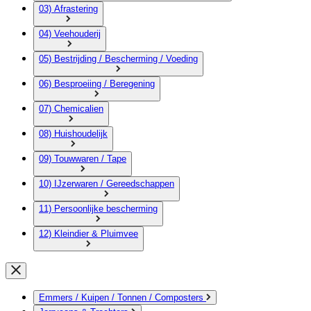
03) Afrastering
04) Veehouderij
05) Bestrijding / Bescherming / Voeding
06) Besproeiing / Beregening
07) Chemicalien
08) Huishoudelijk
09) Touwwaren / Tape
10) IJzerwaren / Gereedschappen
11) Persoonlijke bescherming
12) Kleindier & Pluimvee
Emmers / Kuipen / Tonnen / Composters