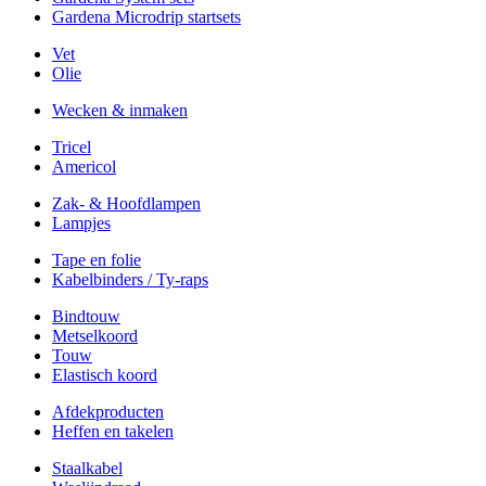
Gardena Microdrip startsets
Vet
Olie
Wecken & inmaken
Tricel
Americol
Zak- & Hoofdlampen
Lampjes
Tape en folie
Kabelbinders / Ty-raps
Bindtouw
Metselkoord
Touw
Elastisch koord
Afdekproducten
Heffen en takelen
Staalkabel