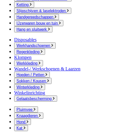
Ketting
Slijpschijven & laselektroden
Handgereedschappen
IJzerwaren bouw en tuin
Hang en sluitwerk
Disposables
Werkhandschoenen
Regenkleding
Klompen
Werkkleding
Wandel-/ Werkschoenen & Laarzen
Hoeden / Petten
Sokken / Kousen
Winterkleding
Winkelinrichting
Gelaatsbescherming
Pluimvee
Knaagdieren
Hond
Kat