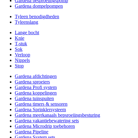
Gardena besproeiingspomp
Gardena dompelpompen
Tyleen benodigdheden
Tyleenslang
Lange bocht
Knie
T-stuk
Sok
Verloop
Nippels
Stop
Gardena afdichtingen
Gardena sproeiers
Gardena Profi system
Gardena koppelingen
Gardena tuinspuiten
Gardena timers & sensoren
Gardena Sprinklersysteem
Gardena meerkanaals bepsroeiingsbesturing
Gardena vakantiebewatering sets
Gardena Microdrip toebehoren
Gardena Pipeline
Gardena System sets