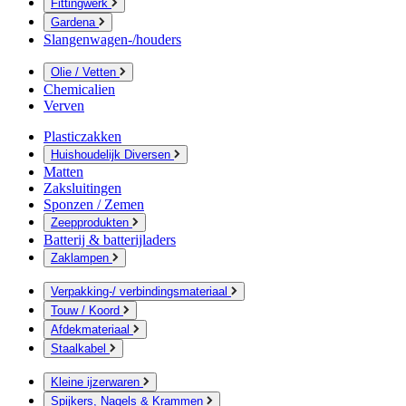
Fittingwerk
Gardena
Slangenwagen-/houders
Olie / Vetten
Chemicalien
Verven
Plasticzakken
Huishoudelijk Diversen
Matten
Zaksluitingen
Sponzen / Zemen
Zeepprodukten
Batterij & batterijladers
Zaklampen
Verpakking-/ verbindingsmateriaal
Touw / Koord
Afdekmateriaal
Staalkabel
Kleine ijzerwaren
Spijkers, Nagels & Krammen