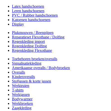
Latex handschoenen
Leren handschoenen
PVC / Rubber handschoenen
Katoenen handschoenen
Display
Plukmouwen / Beenpijpen
Reparatieset Flexothane / Dolfing
Regenkleding import
Regenkleding Dolfing
Regenkleding Flexothane
Toebehoren broeken/overalls
Signalisatiekleding
Amerikaanse overalls / Bodybroeken
Overalls
Kinderoveralls
Stofjassen & korte jassen
Werktruien
T-shirts
Werkjassen
Bodywarmer
Werkbroeken
Zaagkleding