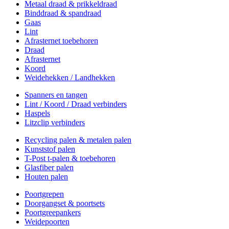
Metaal draad & prikkeldraad
Binddraad & spandraad
Gaas
Lint
Afrasternet toebehoren
Draad
Afrasternet
Koord
Weidehekken / Landhekken
Spanners en tangen
Lint / Koord / Draad verbinders
Haspels
Litzclip verbinders
Recycling palen & metalen palen
Kunststof palen
T-Post t-palen & toebehoren
Glasfiber palen
Houten palen
Poortgrepen
Doorgangset & poortsets
Poortgreepankers
Weidepoorten