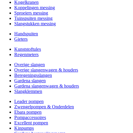
Kogelkranen
Koppelingen messing
Sproeiers messing
Tuinspuiten messing
Slangstukken messing
Handspuiten
Gieters
Kunststoftules
Regenmeters
Overige slangen
Overige slangenwagen & houders
Beregeningsslangen
Gardena slangen
Gardena slangenwagen & houders
Slangklemmen
Leader pompen
Zwengelpompen & Onderdelen
Ebara pompen
Pompaccessoires
Excellent pompen
Kinpumps