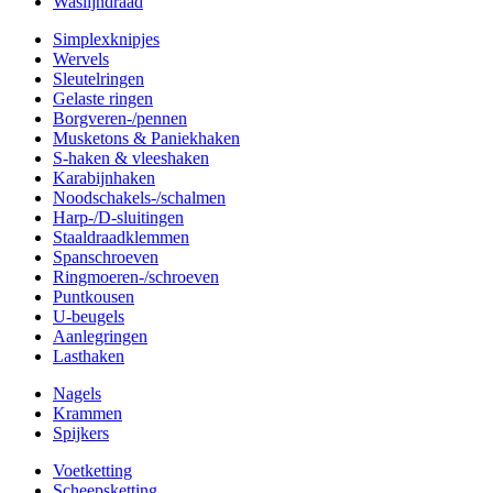
Waslijndraad
Simplexknipjes
Wervels
Sleutelringen
Gelaste ringen
Borgveren-/pennen
Musketons & Paniekhaken
S-haken & vleeshaken
Karabijnhaken
Noodschakels-/schalmen
Harp-/D-sluitingen
Staaldraadklemmen
Spanschroeven
Ringmoeren-/schroeven
Puntkousen
U-beugels
Aanlegringen
Lasthaken
Nagels
Krammen
Spijkers
Voetketting
Scheepsketting