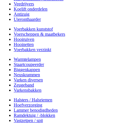
Veedrijvers
Koelift onderdelen
Antizuig
Uieronthaarder
Voerbakken kunststof
Voerscheppen & maatbekers
Hooiruiven
Hooinetten
Voerbakken verzinkt
Warmtelampen
Staartcoupeerder
Biggenkappen
Neuskrammen
Varken diversen
Zeugeband
Varkensbakken
Halsters / Halsriemen
Hoefverzorging
Lammer benodigdheden
Ramdektuig / -blokken
Vastzetpen / spit