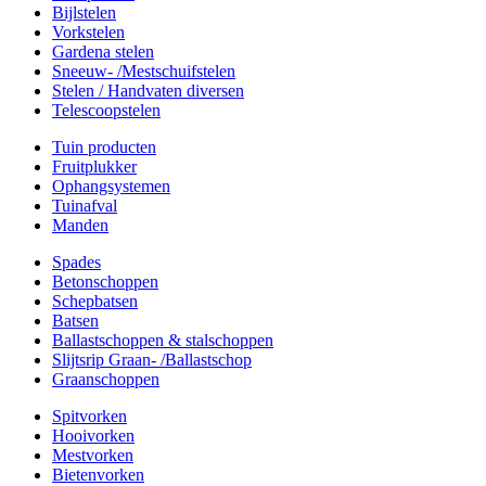
Bijlstelen
Vorkstelen
Gardena stelen
Sneeuw- /Mestschuifstelen
Stelen / Handvaten diversen
Telescoopstelen
Tuin producten
Fruitplukker
Ophangsystemen
Tuinafval
Manden
Spades
Betonschoppen
Schepbatsen
Batsen
Ballastschoppen & stalschoppen
Slijtsrip Graan- /Ballastschop
Graanschoppen
Spitvorken
Hooivorken
Mestvorken
Bietenvorken