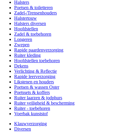
Halsters
Poetsen & toiletteren
Zadel-/Trensenhouders
Halstertouw
Halsters diversen
Hoofdstellen
Zadel & toebehoren
Longeren
Zwepen
Rapide paardenverzorging
Ruiter kleding
Hoofdstellen toebehoren
Dekens
Verlichting & Reflectie
Rapide leerverzorging
Likstenen en houders
Poetsen & wassen Oster
Poetssets & koffers
Ruiter laarzen & jodphurs
Ruiter veiligheid & bescherming
Ruiter - toebehoren
Voerbak kunststof
Klauwverzorging
Diversen