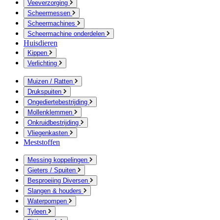
Veeverzorging
Scheermessen
Scheermachines
Scheermachine onderdelen
Huisdieren
Kippen
Verlichting
Muizen / Ratten
Drukspuiten
Ongediertebestrijding
Mollenklemmen
Onkruidbestrijding
Vliegenkasten
Meststoffen
Messing koppelingen
Gieters / Spuiten
Besproeiing Diversen
Slangen & houders
Waterpompen
Tyleen