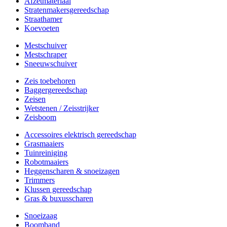
Afzetmateriaal
Stratenmakersgereedschap
Straathamer
Koevoeten
Mestschuiver
Mestschraper
Sneeuwschuiver
Zeis toebehoren
Baggergereedschap
Zeisen
Wetstenen / Zeisstrijker
Zeisboom
Accessoires elektrisch gereedschap
Grasmaaiers
Tuinreiniging
Robotmaaiers
Heggenscharen & snoeizagen
Trimmers
Klussen gereedschap
Gras & buxusscharen
Snoeizaag
Boomband