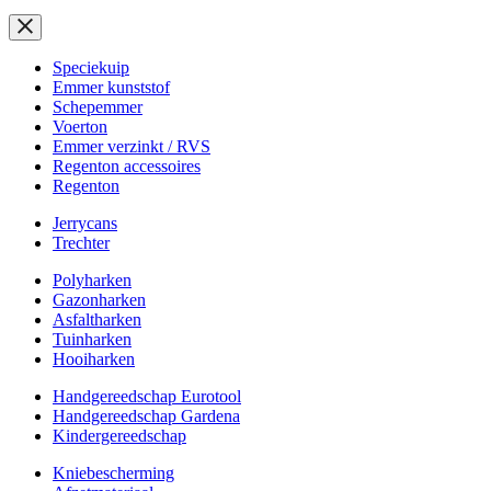
Speciekuip
Emmer kunststof
Schepemmer
Voerton
Emmer verzinkt / RVS
Regenton accessoires
Regenton
Jerrycans
Trechter
Polyharken
Gazonharken
Asfaltharken
Tuinharken
Hooiharken
Handgereedschap Eurotool
Handgereedschap Gardena
Kindergereedschap
Kniebescherming