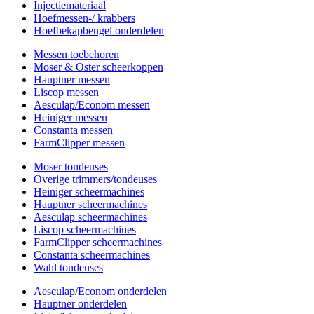
Injectiemateriaal
Hoefmessen-/ krabbers
Hoefbekapbeugel onderdelen
Messen toebehoren
Moser & Oster scheerkoppen
Hauptner messen
Liscop messen
Aesculap/Econom messen
Heiniger messen
Constanta messen
FarmClipper messen
Moser tondeuses
Overige trimmers/tondeuses
Heiniger scheermachines
Hauptner scheermachines
Aesculap scheermachines
Liscop scheermachines
FarmClipper scheermachines
Constanta scheermachines
Wahl tondeuses
Aesculap/Econom onderdelen
Hauptner onderdelen