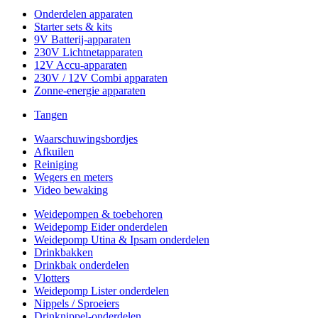
Onderdelen apparaten
Starter sets & kits
9V Batterij-apparaten
230V Lichtnetapparaten
12V Accu-apparaten
230V / 12V Combi apparaten
Zonne-energie apparaten
Tangen
Waarschuwingsbordjes
Afkuilen
Reiniging
Wegers en meters
Video bewaking
Weidepompen & toebehoren
Weidepomp Eider onderdelen
Weidepomp Utina & Ipsam onderdelen
Drinkbakken
Drinkbak onderdelen
Vlotters
Weidepomp Lister onderdelen
Nippels / Sproeiers
Drinknippel-onderdelen