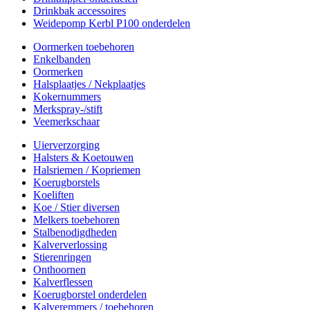
Drinkbak accessoires
Weidepomp Kerbl P100 onderdelen
Oormerken toebehoren
Enkelbanden
Oormerken
Halsplaatjes / Nekplaatjes
Kokernummers
Merkspray-/stift
Veemerkschaar
Uierverzorging
Halsters & Koetouwen
Halsriemen / Kopriemen
Koerugborstels
Koeliften
Koe / Stier diversen
Melkers toebehoren
Stalbenodigdheden
Kalververlossing
Stierenringen
Onthoornen
Kalverflessen
Koerugborstel onderdelen
Kalveremmers / toebehoren