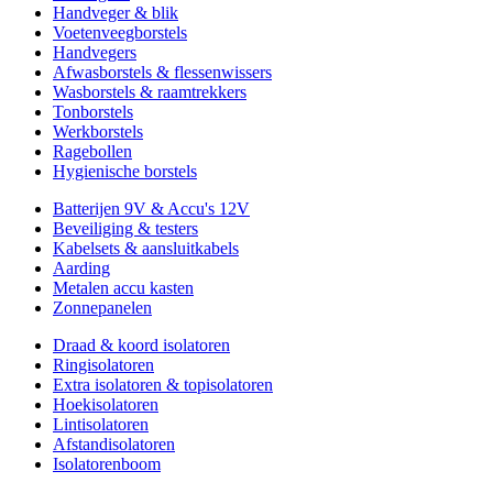
Handveger & blik
Voetenveegborstels
Handvegers
Afwasborstels & flessenwissers
Wasborstels & raamtrekkers
Tonborstels
Werkborstels
Ragebollen
Hygienische borstels
Batterijen 9V & Accu's 12V
Beveiliging & testers
Kabelsets & aansluitkabels
Aarding
Metalen accu kasten
Zonnepanelen
Draad & koord isolatoren
Ringisolatoren
Extra isolatoren & topisolatoren
Hoekisolatoren
Lintisolatoren
Afstandisolatoren
Isolatorenboom