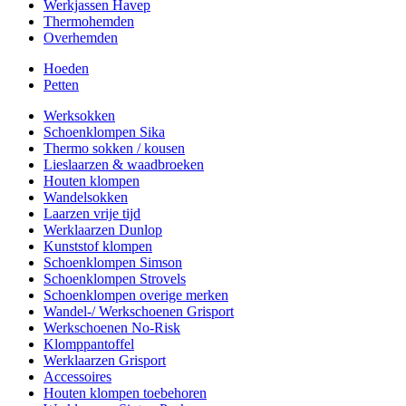
Werkjassen Havep
Thermohemden
Overhemden
Hoeden
Petten
Werksokken
Schoenklompen Sika
Thermo sokken / kousen
Lieslaarzen & waadbroeken
Houten klompen
Wandelsokken
Laarzen vrije tijd
Werklaarzen Dunlop
Kunststof klompen
Schoenklompen Simson
Schoenklompen Strovels
Schoenklompen overige merken
Wandel-/ Werkschoenen Grisport
Werkschoenen No-Risk
Klomppantoffel
Werklaarzen Grisport
Accessoires
Houten klompen toebehoren