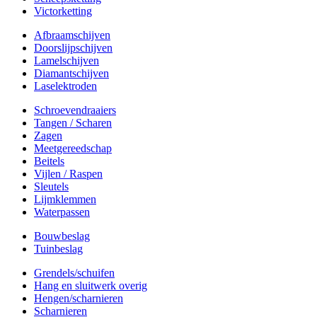
Victorketting
Afbraamschijven
Doorslijpschijven
Lamelschijven
Diamantschijven
Laselektroden
Schroevendraaiers
Tangen / Scharen
Zagen
Meetgereedschap
Beitels
Vijlen / Raspen
Sleutels
Lijmklemmen
Waterpassen
Bouwbeslag
Tuinbeslag
Grendels/schuifen
Hang en sluitwerk overig
Hengen/scharnieren
Scharnieren