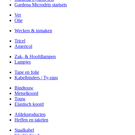
Gardena Microdrip startsets
Vet
Olie
Wecken & inmaken
Tricel
Americol
Zak- & Hoofdlampen
Lampjes
Tape en folie
Kabelbinders / Ty-raps
Bindtouw
Metselkoord
Touw
Elastisch koord
Afdekproducten
Heffen en takelen
Staalkabel