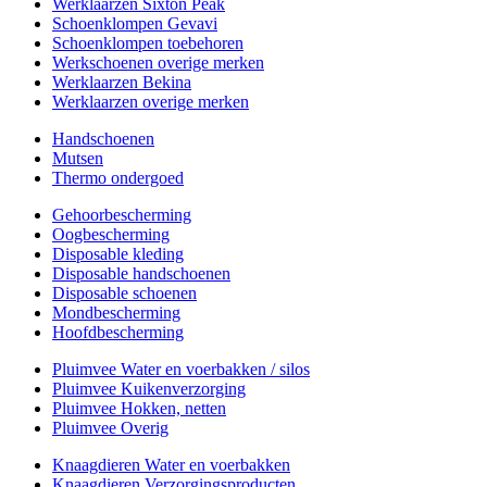
Werklaarzen Sixton Peak
Schoenklompen Gevavi
Schoenklompen toebehoren
Werkschoenen overige merken
Werklaarzen Bekina
Werklaarzen overige merken
Handschoenen
Mutsen
Thermo ondergoed
Gehoorbescherming
Oogbescherming
Disposable kleding
Disposable handschoenen
Disposable schoenen
Mondbescherming
Hoofdbescherming
Pluimvee Water en voerbakken / silos
Pluimvee Kuikenverzorging
Pluimvee Hokken, netten
Pluimvee Overig
Knaagdieren Water en voerbakken
Knaagdieren Verzorgingsproducten