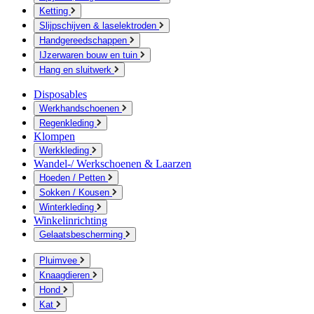
Ketting
Slijpschijven & laselektroden
Handgereedschappen
IJzerwaren bouw en tuin
Hang en sluitwerk
Disposables
Werkhandschoenen
Regenkleding
Klompen
Werkkleding
Wandel-/ Werkschoenen & Laarzen
Hoeden / Petten
Sokken / Kousen
Winterkleding
Winkelinrichting
Gelaatsbescherming
Pluimvee
Knaagdieren
Hond
Kat