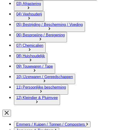
03) Afrastering
04) Veehouderij
05) Bestrijding / Bescherming / Voeding
06) Besproeiing / Beregening
07) Chemicalien
08) Huishoudelijk
09) Touwwaren / Tape
10) IJzerwaren / Gereedschappen
11) Persoonlijke bescherming
12) Kleindier & Pluimvee
Emmers / Kuipen / Tonnen / Composters