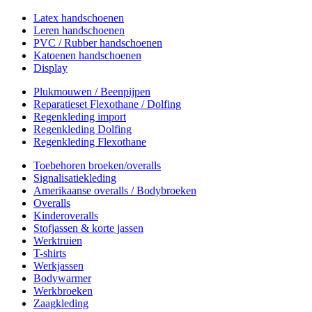
Latex handschoenen
Leren handschoenen
PVC / Rubber handschoenen
Katoenen handschoenen
Display
Plukmouwen / Beenpijpen
Reparatieset Flexothane / Dolfing
Regenkleding import
Regenkleding Dolfing
Regenkleding Flexothane
Toebehoren broeken/overalls
Signalisatiekleding
Amerikaanse overalls / Bodybroeken
Overalls
Kinderoveralls
Stofjassen & korte jassen
Werktruien
T-shirts
Werkjassen
Bodywarmer
Werkbroeken
Zaagkleding