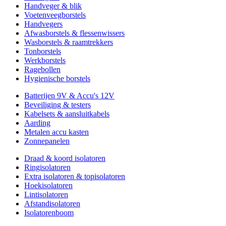
Handveger & blik
Voetenveegborstels
Handvegers
Afwasborstels & flessenwissers
Wasborstels & raamtrekkers
Tonborstels
Werkborstels
Ragebollen
Hygienische borstels
Batterijen 9V & Accu's 12V
Beveiliging & testers
Kabelsets & aansluitkabels
Aarding
Metalen accu kasten
Zonnepanelen
Draad & koord isolatoren
Ringisolatoren
Extra isolatoren & topisolatoren
Hoekisolatoren
Lintisolatoren
Afstandisolatoren
Isolatorenboom