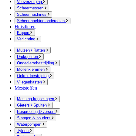
Veeverzorging
Scheermessen
Scheermachines
Scheermachine onderdelen
Huisdieren
Kippen
Verlichting
Muizen / Ratten
Drukspuiten
Ongediertebestrijding
Mollenklemmen
Onkruidbestrijding
Vliegenkasten
Meststoffen
Messing koppelingen
Gieters / Spuiten
Besproeiing Diversen
Slangen & houders
Waterpompen
Tyleen