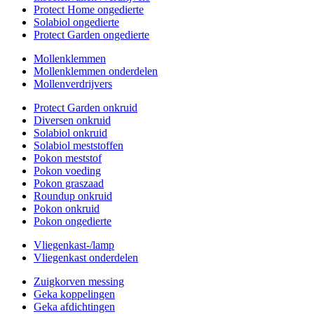
Protect Home ongedierte
Solabiol ongedierte
Protect Garden ongedierte
Mollenklemmen
Mollenklemmen onderdelen
Mollenverdrijvers
Protect Garden onkruid
Diversen onkruid
Solabiol onkruid
Solabiol meststoffen
Pokon meststof
Pokon voeding
Pokon graszaad
Roundup onkruid
Pokon onkruid
Pokon ongedierte
Vliegenkast-/lamp
Vliegenkast onderdelen
Zuigkorven messing
Geka koppelingen
Geka afdichtingen