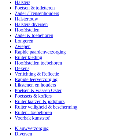
Halsters
Poetsen & toiletteren
Zadel-/Trensenhouders
Halstertouw
Halsters diversen
Hoofdstellen
Zadel & toebehoren
Longeren
Zwepen
Rapide paardenverzorging
Ruiter kleding
Hoofdstellen toebehoren
Dekens
Verlichting & Reflectie
Rapide leerverzorging
Likstenen en houders
Poetsen & wassen Oster
Poetssets & koffers
Ruiter laarzen & jodphurs
Ruiter veiligheid & bescherming
Ruiter - toebehoren
Voerbak kunststof
Klauwverzorging
Diversen