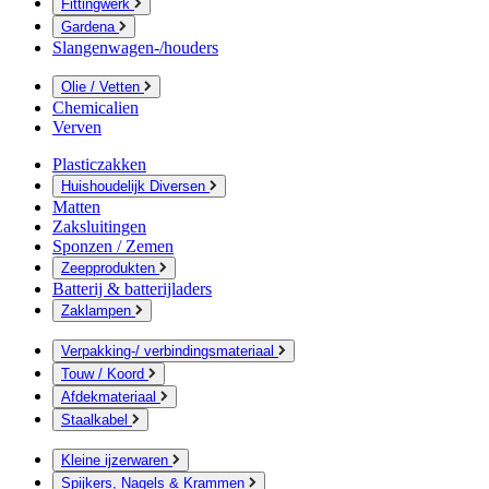
Fittingwerk
Gardena
Slangenwagen-/houders
Olie / Vetten
Chemicalien
Verven
Plasticzakken
Huishoudelijk Diversen
Matten
Zaksluitingen
Sponzen / Zemen
Zeepprodukten
Batterij & batterijladers
Zaklampen
Verpakking-/ verbindingsmateriaal
Touw / Koord
Afdekmateriaal
Staalkabel
Kleine ijzerwaren
Spijkers, Nagels & Krammen