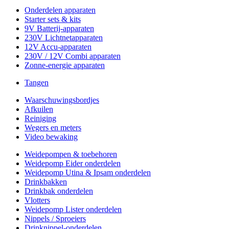
Onderdelen apparaten
Starter sets & kits
9V Batterij-apparaten
230V Lichtnetapparaten
12V Accu-apparaten
230V / 12V Combi apparaten
Zonne-energie apparaten
Tangen
Waarschuwingsbordjes
Afkuilen
Reiniging
Wegers en meters
Video bewaking
Weidepompen & toebehoren
Weidepomp Eider onderdelen
Weidepomp Utina & Ipsam onderdelen
Drinkbakken
Drinkbak onderdelen
Vlotters
Weidepomp Lister onderdelen
Nippels / Sproeiers
Drinknippel-onderdelen