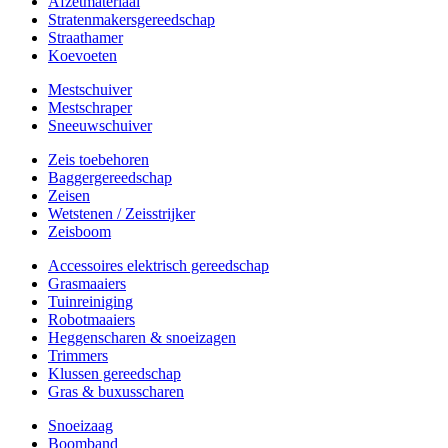
Afzetmateriaal
Stratenmakersgereedschap
Straathamer
Koevoeten
Mestschuiver
Mestschraper
Sneeuwschuiver
Zeis toebehoren
Baggergereedschap
Zeisen
Wetstenen / Zeisstrijker
Zeisboom
Accessoires elektrisch gereedschap
Grasmaaiers
Tuinreiniging
Robotmaaiers
Heggenscharen & snoeizagen
Trimmers
Klussen gereedschap
Gras & buxusscharen
Snoeizaag
Boomband