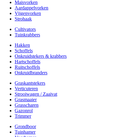
Maisvorken
Aardappelvorken
Vijgenvorken
Strohaak
Cultivators
Tuinkrabbers
Hakken
Schoffels
Onkruidstekers & krabbers
Hartschoffels
Ruitschoffels
Onkruidbranders
Graskantstekers
Verticuteren
Strooiwagen / Zaaivat
Grasmaaier
Grasscharen
Gazonrol
Trimmer
Grondboor
Tuinhamer