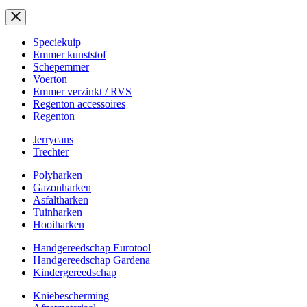
Speciekuip
Emmer kunststof
Schepemmer
Voerton
Emmer verzinkt / RVS
Regenton accessoires
Regenton
Jerrycans
Trechter
Polyharken
Gazonharken
Asfaltharken
Tuinharken
Hooiharken
Handgereedschap Eurotool
Handgereedschap Gardena
Kindergereedschap
Kniebescherming