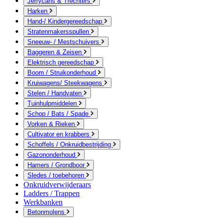
Jerrycans & Trechters
Harken
Hand-/ Kindergereedschap
Stratenmakersspullen
Sneeuw- / Mestschuivers
Baggeren & Zeisen
Elektrisch gereedschap
Boom / Struikonderhoud
Kruiwagens/ Steekwagens
Stelen / Handvaten
Tuinhulpmiddelen
Schop / Bats / Spade
Vorken & Rieken
Cultivator en krabbers
Schoffels / Onkruidbestrijding
Gazononderhoud
Hamers / Grondboor
Sledes / toebehoren
Onkruidverwijderaars
Ladders / Trappen
Werkbanken
Betonmolens