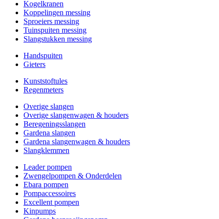
Kogelkranen
Koppelingen messing
Sproeiers messing
Tuinspuiten messing
Slangstukken messing
Handspuiten
Gieters
Kunststoftules
Regenmeters
Overige slangen
Overige slangenwagen & houders
Beregeningsslangen
Gardena slangen
Gardena slangenwagen & houders
Slangklemmen
Leader pompen
Zwengelpompen & Onderdelen
Ebara pompen
Pompaccessoires
Excellent pompen
Kinpumps