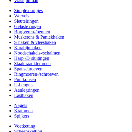
Waslijndraad
Simplexknipjes
Wervels
Sleutelringen
Gelaste ringen
Borgveren-/pennen
Musketons & Paniekhaken
S-haken & vleeshaken
Karabijnhaken
Noodschakels-/schalmen
Harp-/D-sluitingen
Staaldraadklemmen
Spanschroeven
Ringmoeren-/schroeven
Puntkousen
U-beugels
Aanlegringen
Lasthaken
Nagels
Krammen
Spijkers
Voetketting
Scheepsketting