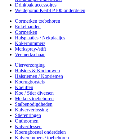
Drinkbak accessoires
Weidepomp Kerbl P100 onderdelen
Oormerken toebehoren
Enkelbanden
Oormerken
Halsplaatjes / Nekplaatjes
Kokernummers
Merkspray-/stift
Veemerkschaar
Uierverzorging
Halsters & Koetouwen
Halsriemen / Kopriemen
Koerugborstels
Koeliften
Koe / Stier diversen
Melkers toebehoren
Stalbenodigdheden
Kalververlossing
Stierenringen
Onthoornen
Kalverflessen
Koerugborstel onderdelen
Kalveremmers / toebehoren