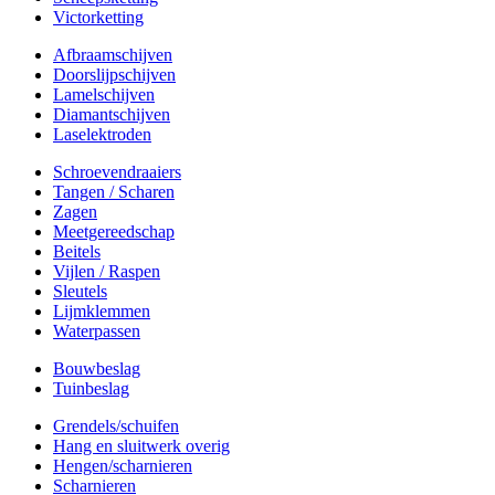
Victorketting
Afbraamschijven
Doorslijpschijven
Lamelschijven
Diamantschijven
Laselektroden
Schroevendraaiers
Tangen / Scharen
Zagen
Meetgereedschap
Beitels
Vijlen / Raspen
Sleutels
Lijmklemmen
Waterpassen
Bouwbeslag
Tuinbeslag
Grendels/schuifen
Hang en sluitwerk overig
Hengen/scharnieren
Scharnieren