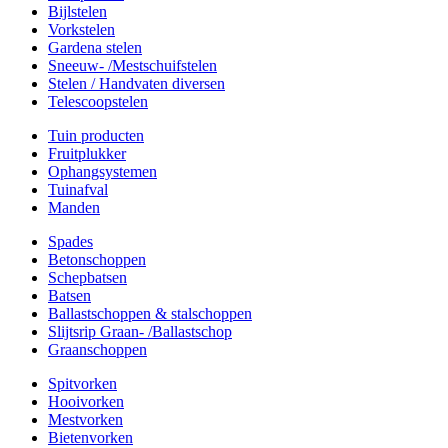
Bijlstelen
Vorkstelen
Gardena stelen
Sneeuw- /Mestschuifstelen
Stelen / Handvaten diversen
Telescoopstelen
Tuin producten
Fruitplukker
Ophangsystemen
Tuinafval
Manden
Spades
Betonschoppen
Schepbatsen
Batsen
Ballastschoppen & stalschoppen
Slijtsrip Graan- /Ballastschop
Graanschoppen
Spitvorken
Hooivorken
Mestvorken
Bietenvorken