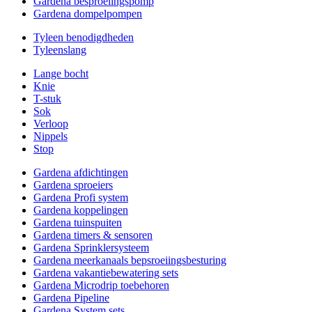
Gardena besproeiingspomp
Gardena dompelpompen
Tyleen benodigdheden
Tyleenslang
Lange bocht
Knie
T-stuk
Sok
Verloop
Nippels
Stop
Gardena afdichtingen
Gardena sproeiers
Gardena Profi system
Gardena koppelingen
Gardena tuinspuiten
Gardena timers & sensoren
Gardena Sprinklersysteem
Gardena meerkanaals bepsroeiingsbesturing
Gardena vakantiebewatering sets
Gardena Microdrip toebehoren
Gardena Pipeline
Gardena System sets