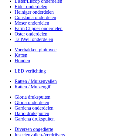
Lister/Liscop onderdelen
Eider onderdelen
Heiniger onderdelen
Constanta onderdelen
Moser onderdelen
Farm Clipper onderdelen
Oster onderdelen
TailWell onderdelen
Voerbakken pluimvee
Katten
Honden
LED verlichting
Ratten / Muizenvallen
Ratten / Muizengif
Gloria drukspuiten
Gloria onderdelen
Gardena onderdelen
Dario drukspuiten
Gardena drukspuiten
Diversen ongedierte
Insectenvallen-/verdrijvers