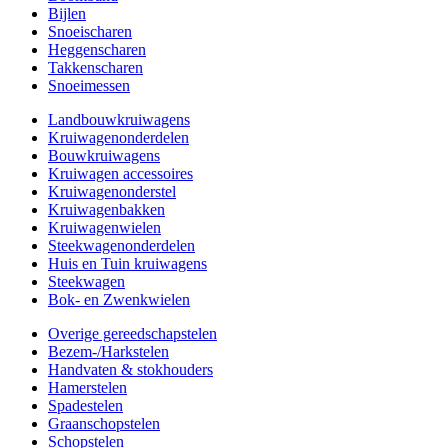
Bijlen
Snoeischaren
Heggenscharen
Takkenscharen
Snoeimessen
Landbouwkruiwagens
Kruiwagenonderdelen
Bouwkruiwagens
Kruiwagen accessoires
Kruiwagenonderstel
Kruiwagenbakken
Kruiwagenwielen
Steekwagenonderdelen
Huis en Tuin kruiwagens
Steekwagen
Bok- en Zwenkwielen
Overige gereedschapstelen
Bezem-/Harkstelen
Handvaten & stokhouders
Hamerstelen
Spadestelen
Graanschopstelen
Schopstelen