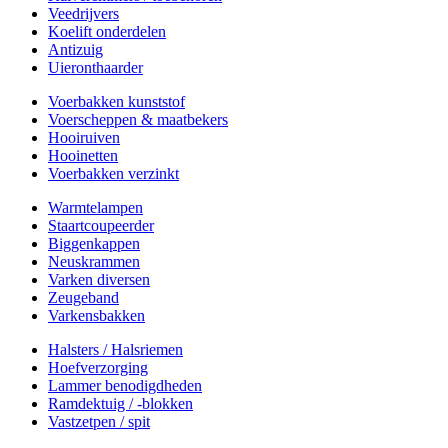
Veedrijvers
Koelift onderdelen
Antizuig
Uieronthaarder
Voerbakken kunststof
Voerscheppen & maatbekers
Hooiruiven
Hooinetten
Voerbakken verzinkt
Warmtelampen
Staartcoupeerder
Biggenkappen
Neuskrammen
Varken diversen
Zeugeband
Varkensbakken
Halsters / Halsriemen
Hoefverzorging
Lammer benodigdheden
Ramdektuig / -blokken
Vastzetpen / spit