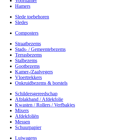
Voorhamer
Hamers
Slede toebehoren
Sledes
Composters
Straatbezems
Stads- / Gemeentebezems
Terrasbezems
Stalbezems
Gootbezems
Kamer-/Zaalvegers
Vloertrekkers
Onkruidbezems & borstels
Schildersgereedschap
Afplakband / Afdekfolie
Kwasten / Rollers / Verfbakjes
Mixers
Afdekfoliën
Messen
Schuurpapier
Luiwagens