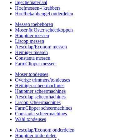
Injectiemateriaal
Hoefmessen-/ krabbers
Hoefbekapbeugel onderdelen
Messen toebehoren
Moser & Oster scheerkoppen
Hauptner messen
Liscop messen
Aesculap/Econom messen
Heiniger messen
Constanta messen
FarmClipper messen
Moser tondeuses
Overige trimmers/tondeuses
Heiniger scheermachines
Hauptner scheermachines
Aesculap scheermachines
Liscop scheermachines
FarmClipper scheermachines
Constanta scheermachines
Wahl tondeuses
Aesculap/Econom onderdelen
Hauptner onderdelen