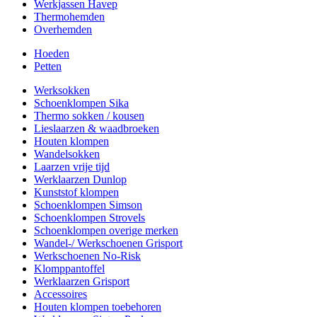
Werkjassen Havep
Thermohemden
Overhemden
Hoeden
Petten
Werksokken
Schoenklompen Sika
Thermo sokken / kousen
Lieslaarzen & waadbroeken
Houten klompen
Wandelsokken
Laarzen vrije tijd
Werklaarzen Dunlop
Kunststof klompen
Schoenklompen Simson
Schoenklompen Strovels
Schoenklompen overige merken
Wandel-/ Werkschoenen Grisport
Werkschoenen No-Risk
Klomppantoffel
Werklaarzen Grisport
Accessoires
Houten klompen toebehoren