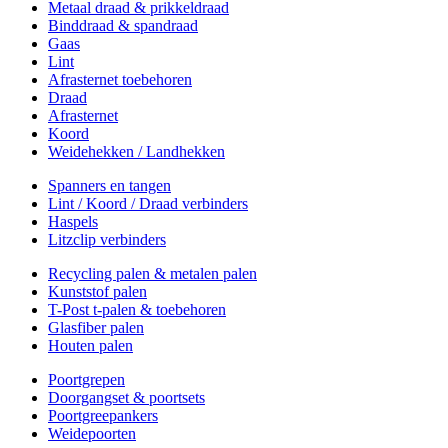
Metaal draad & prikkeldraad
Binddraad & spandraad
Gaas
Lint
Afrasternet toebehoren
Draad
Afrasternet
Koord
Weidehekken / Landhekken
Spanners en tangen
Lint / Koord / Draad verbinders
Haspels
Litzclip verbinders
Recycling palen & metalen palen
Kunststof palen
T-Post t-palen & toebehoren
Glasfiber palen
Houten palen
Poortgrepen
Doorgangset & poortsets
Poortgreepankers
Weidepoorten