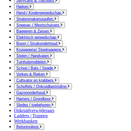
Jerrycans & Trechters
Harken
Hand-/ Kindergereedschap
Stratenmakersspullen
Sneeuw- / Mestschuivers
Baggeren & Zeisen
Elektrisch gereedschap
Boom / Struikonderhoud
Kruiwagens/ Steekwagens
Stelen / Handvaten
Tuinhulpmiddelen
Schop / Bats / Spade
Vorken & Rieken
Cultivator en krabbers
Schoffels / Onkruidbestrijding
Gazononderhoud
Hamers / Grondboor
Sledes / toebehoren
Onkruidverwijderaars
Ladders / Trappen
Werkbanken
Betonmolens