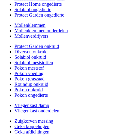
Protect Home ongedierte
Solabiol ongedierte
Protect Garden ongedierte
Mollenklemmen
Mollenklemmen onderdelen
Mollenverdrijvers
Protect Garden onkruid
Diversen onkruid
Solabiol onkruid
Solabiol meststoffen
Pokon meststof
Pokon voeding
Pokon graszaad
Roundup onkruid
Pokon onkruid
Pokon ongedierte
Vliegenkast-/lamp
Vliegenkast onderdelen
Zuigkorven messing
Geka koppelingen
Geka afdichtingen