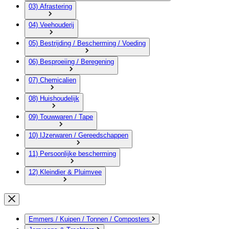
03) Afrastering
04) Veehouderij
05) Bestrijding / Bescherming / Voeding
06) Besproeiing / Beregening
07) Chemicalien
08) Huishoudelijk
09) Touwwaren / Tape
10) IJzerwaren / Gereedschappen
11) Persoonlijke bescherming
12) Kleindier & Pluimvee
Emmers / Kuipen / Tonnen / Composters