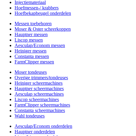
Injectiemateriaal
Hoefmessen-/ krabbers
Hoefbekapbeugel onderdelen
Messen toebehoren
Moser & Oster scheerkoppen
Hauptner messen
Liscop messen
Aesculap/Econom messen
Heiniger messen
Constanta messen
FarmClipper messen
Moser tondeuses
Overige trimmers/tondeuses
Heiniger scheermachines
Hauptner scheermachines
Aesculap scheermachines
Liscop scheermachines
FarmClipper scheermachines
Constanta scheermachines
Wahl tondeuses
Aesculap/Econom onderdelen
Hauptner onderdelen