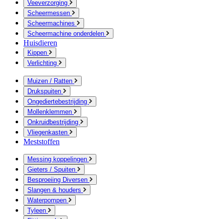
Veeverzorging
Scheermessen
Scheermachines
Scheermachine onderdelen
Huisdieren
Kippen
Verlichting
Muizen / Ratten
Drukspuiten
Ongediertebestrijding
Mollenklemmen
Onkruidbestrijding
Vliegenkasten
Meststoffen
Messing koppelingen
Gieters / Spuiten
Besproeiing Diversen
Slangen & houders
Waterpompen
Tyleen