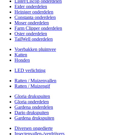
Lister/Liscop onderdelen
Eider onderdelen
Heiniger onderdelen
Constanta onderdelen
Moser onderdelen
Farm Clipper onderdelen
Oster onderdelen
TailWell onderdelen
Voerbakken pluimvee
Katten
Honden
LED verlichting
Ratten / Muizenvallen
Ratten / Muizengif
Gloria drukspuiten
Gloria onderdelen
Gardena onderdelen
Dario drukspuiten
Gardena drukspuiten
Diversen ongedierte
Insectenvallen-/verdrijvers