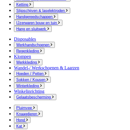
Ketting
Slijpschijven & laselektroden
Handgereedschappen
IJzerwaren bouw en tuin
Hang en sluitwerk
Disposables
Werkhandschoenen
Regenkleding
Klompen
Werkkleding
Wandel-/ Werkschoenen & Laarzen
Hoeden / Petten
Sokken / Kousen
Winterkleding
Winkelinrichting
Gelaatsbescherming
Pluimvee
Knaagdieren
Hond
Kat