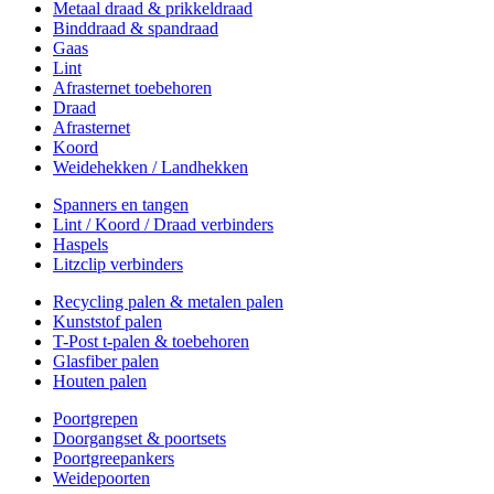
Metaal draad & prikkeldraad
Binddraad & spandraad
Gaas
Lint
Afrasternet toebehoren
Draad
Afrasternet
Koord
Weidehekken / Landhekken
Spanners en tangen
Lint / Koord / Draad verbinders
Haspels
Litzclip verbinders
Recycling palen & metalen palen
Kunststof palen
T-Post t-palen & toebehoren
Glasfiber palen
Houten palen
Poortgrepen
Doorgangset & poortsets
Poortgreepankers
Weidepoorten