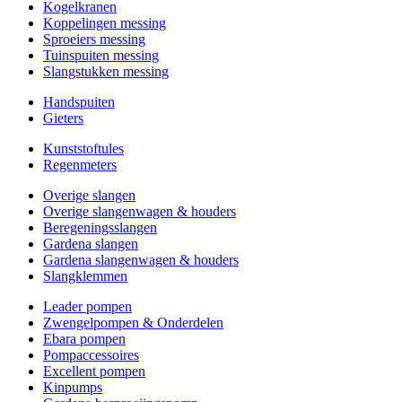
Kogelkranen
Koppelingen messing
Sproeiers messing
Tuinspuiten messing
Slangstukken messing
Handspuiten
Gieters
Kunststoftules
Regenmeters
Overige slangen
Overige slangenwagen & houders
Beregeningsslangen
Gardena slangen
Gardena slangenwagen & houders
Slangklemmen
Leader pompen
Zwengelpompen & Onderdelen
Ebara pompen
Pompaccessoires
Excellent pompen
Kinpumps