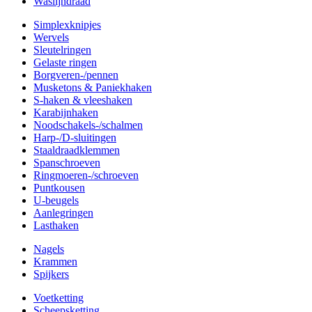
Waslijndraad
Simplexknipjes
Wervels
Sleutelringen
Gelaste ringen
Borgveren-/pennen
Musketons & Paniekhaken
S-haken & vleeshaken
Karabijnhaken
Noodschakels-/schalmen
Harp-/D-sluitingen
Staaldraadklemmen
Spanschroeven
Ringmoeren-/schroeven
Puntkousen
U-beugels
Aanlegringen
Lasthaken
Nagels
Krammen
Spijkers
Voetketting
Scheepsketting