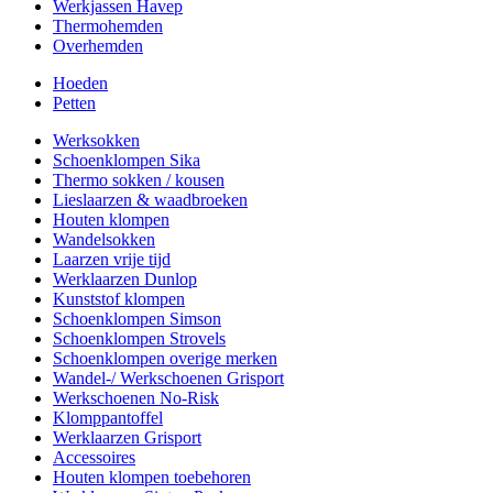
Werkjassen Havep
Thermohemden
Overhemden
Hoeden
Petten
Werksokken
Schoenklompen Sika
Thermo sokken / kousen
Lieslaarzen & waadbroeken
Houten klompen
Wandelsokken
Laarzen vrije tijd
Werklaarzen Dunlop
Kunststof klompen
Schoenklompen Simson
Schoenklompen Strovels
Schoenklompen overige merken
Wandel-/ Werkschoenen Grisport
Werkschoenen No-Risk
Klomppantoffel
Werklaarzen Grisport
Accessoires
Houten klompen toebehoren