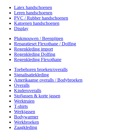
Latex handschoenen
Leren handschoenen
PVC / Rubber handschoenen
Katoenen handschoenen
Display
Plukmouwen / Beenpijpen
Reparatieset Flexothane / Dolfing
Regenkleding import
Regenkleding Dolfing
Regenkleding Flexothane
Toebehoren broeken/overalls
Signalisatiekleding
Amerikaanse overalls / Bodybroeken
Overalls
Kinderoveralls
Stofjassen & korte jassen
Werktruien
T-shirts
Werkjassen
Bodywarmer
Werkbroeken
Zaagkleding