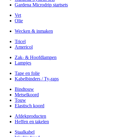
Gardena Microdrip startsets
Vet
Olie
Wecken & inmaken
Tricel
Americol
Zak- & Hoofdlampen
Lampjes
Tape en folie
Kabelbinders / Ty-raps
Bindtouw
Metselkoord
Touw
Elastisch koord
Afdekproducten
Heffen en takelen
Staalkabel