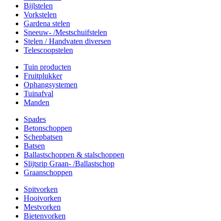
Bijlstelen
Vorkstelen
Gardena stelen
Sneeuw- /Mestschuifstelen
Stelen / Handvaten diversen
Telescoopstelen
Tuin producten
Fruitplukker
Ophangsystemen
Tuinafval
Manden
Spades
Betonschoppen
Schepbatsen
Batsen
Ballastschoppen & stalschoppen
Slijtsrip Graan- /Ballastschop
Graanschoppen
Spitvorken
Hooivorken
Mestvorken
Bietenvorken