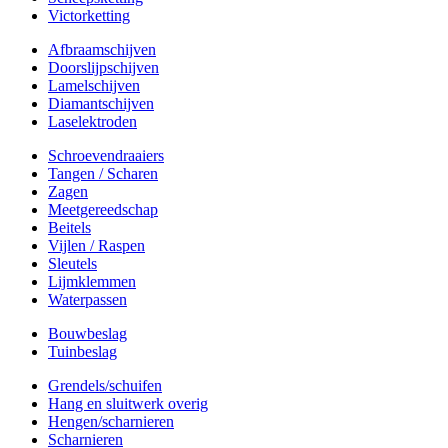
Victorketting
Afbraamschijven
Doorslijpschijven
Lamelschijven
Diamantschijven
Laselektroden
Schroevendraaiers
Tangen / Scharen
Zagen
Meetgereedschap
Beitels
Vijlen / Raspen
Sleutels
Lijmklemmen
Waterpassen
Bouwbeslag
Tuinbeslag
Grendels/schuifen
Hang en sluitwerk overig
Hengen/scharnieren
Scharnieren