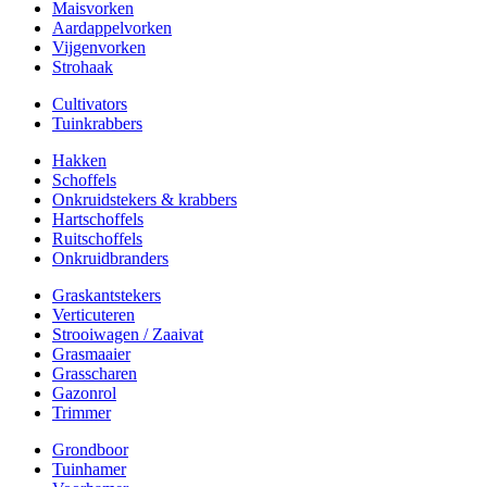
Maisvorken
Aardappelvorken
Vijgenvorken
Strohaak
Cultivators
Tuinkrabbers
Hakken
Schoffels
Onkruidstekers & krabbers
Hartschoffels
Ruitschoffels
Onkruidbranders
Graskantstekers
Verticuteren
Strooiwagen / Zaaivat
Grasmaaier
Grasscharen
Gazonrol
Trimmer
Grondboor
Tuinhamer