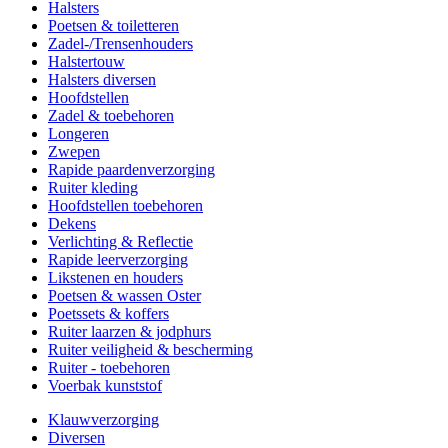
Halsters
Poetsen & toiletteren
Zadel-/Trensenhouders
Halstertouw
Halsters diversen
Hoofdstellen
Zadel & toebehoren
Longeren
Zwepen
Rapide paardenverzorging
Ruiter kleding
Hoofdstellen toebehoren
Dekens
Verlichting & Reflectie
Rapide leerverzorging
Likstenen en houders
Poetsen & wassen Oster
Poetssets & koffers
Ruiter laarzen & jodphurs
Ruiter veiligheid & bescherming
Ruiter - toebehoren
Voerbak kunststof
Klauwverzorging
Diversen