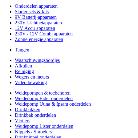
Onderdelen apparaten
Starter sets & kits
9V Batterij-apparaten
230V Lichtnetapparaten
12V Accu-apparaten
230V / 12V Combi apparaten
Zonne-energie apparaten
Tangen
Waarschuwingsbordjes
Afkuilen
Reiniging
Wegers en meters
Video bewaking
Weidepompen & toebehoren
Weidepomp Eider onderdelen
Weidepomp Utina & Ipsam onderdelen
Drinkbakken
Drinkbak onderdelen
Vlotters
Weidepomp Lister onderdelen
Nippels / Sproeiers
Drinknippel-onderdelen