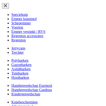
Speciekuip
Emmer kunststof
Schepemmer
Voerton
Emmer verzinkt / RVS
Regenton accessoires
Regenton
Jerrycans
Trechter
Polyharken
Gazonharken
Asfaltharken
Tuinharken
Hooiharken
Handgereedschap Eurotool
Handgereedschap Gardena
Kindergereedschap
Kniebescherming