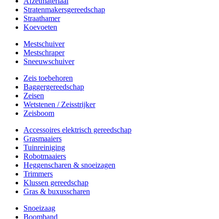
Afzetmateriaal
Stratenmakersgereedschap
Straathamer
Koevoeten
Mestschuiver
Mestschraper
Sneeuwschuiver
Zeis toebehoren
Baggergereedschap
Zeisen
Wetstenen / Zeisstrijker
Zeisboom
Accessoires elektrisch gereedschap
Grasmaaiers
Tuinreiniging
Robotmaaiers
Heggenscharen & snoeizagen
Trimmers
Klussen gereedschap
Gras & buxusscharen
Snoeizaag
Boomband