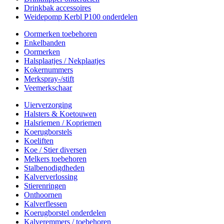
Drinkbak accessoires
Weidepomp Kerbl P100 onderdelen
Oormerken toebehoren
Enkelbanden
Oormerken
Halsplaatjes / Nekplaatjes
Kokernummers
Merkspray-/stift
Veemerkschaar
Uierverzorging
Halsters & Koetouwen
Halsriemen / Kopriemen
Koerugborstels
Koeliften
Koe / Stier diversen
Melkers toebehoren
Stalbenodigdheden
Kalververlossing
Stierenringen
Onthoornen
Kalverflessen
Koerugborstel onderdelen
Kalveremmers / toebehoren