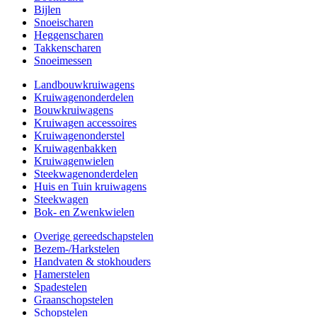
Bijlen
Snoeischaren
Heggenscharen
Takkenscharen
Snoeimessen
Landbouwkruiwagens
Kruiwagenonderdelen
Bouwkruiwagens
Kruiwagen accessoires
Kruiwagenonderstel
Kruiwagenbakken
Kruiwagenwielen
Steekwagenonderdelen
Huis en Tuin kruiwagens
Steekwagen
Bok- en Zwenkwielen
Overige gereedschapstelen
Bezem-/Harkstelen
Handvaten & stokhouders
Hamerstelen
Spadestelen
Graanschopstelen
Schopstelen