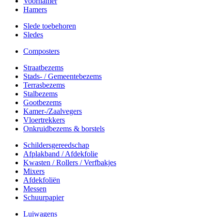
Voorhamer
Hamers
Slede toebehoren
Sledes
Composters
Straatbezems
Stads- / Gemeentebezems
Terrasbezems
Stalbezems
Gootbezems
Kamer-/Zaalvegers
Vloertrekkers
Onkruidbezems & borstels
Schildersgereedschap
Afplakband / Afdekfolie
Kwasten / Rollers / Verfbakjes
Mixers
Afdekfoliën
Messen
Schuurpapier
Luiwagens