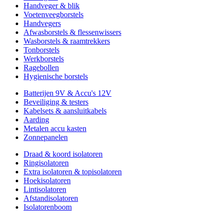
Handveger & blik
Voetenveegborstels
Handvegers
Afwasborstels & flessenwissers
Wasborstels & raamtrekkers
Tonborstels
Werkborstels
Ragebollen
Hygienische borstels
Batterijen 9V & Accu's 12V
Beveiliging & testers
Kabelsets & aansluitkabels
Aarding
Metalen accu kasten
Zonnepanelen
Draad & koord isolatoren
Ringisolatoren
Extra isolatoren & topisolatoren
Hoekisolatoren
Lintisolatoren
Afstandisolatoren
Isolatorenboom