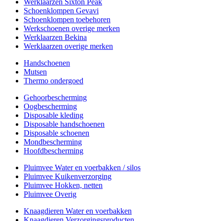
Werklaarzen Sixton Peak
Schoenklompen Gevavi
Schoenklompen toebehoren
Werkschoenen overige merken
Werklaarzen Bekina
Werklaarzen overige merken
Handschoenen
Mutsen
Thermo ondergoed
Gehoorbescherming
Oogbescherming
Disposable kleding
Disposable handschoenen
Disposable schoenen
Mondbescherming
Hoofdbescherming
Pluimvee Water en voerbakken / silos
Pluimvee Kuikenverzorging
Pluimvee Hokken, netten
Pluimvee Overig
Knaagdieren Water en voerbakken
Knaagdieren Verzorgingsproducten