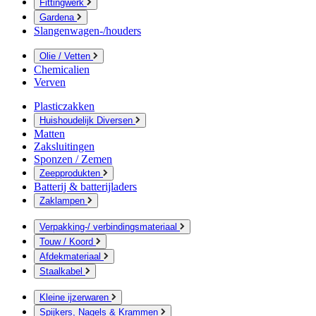
Fittingwerk
Gardena
Slangenwagen-/houders
Olie / Vetten
Chemicalien
Verven
Plasticzakken
Huishoudelijk Diversen
Matten
Zaksluitingen
Sponzen / Zemen
Zeepprodukten
Batterij & batterijladers
Zaklampen
Verpakking-/ verbindingsmateriaal
Touw / Koord
Afdekmateriaal
Staalkabel
Kleine ijzerwaren
Spijkers, Nagels & Krammen