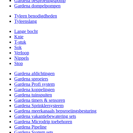
Gardena besproeiingspomp
Gardena dompelpompen
Tyleen benodigdheden
Tyleenslang
Lange bocht
Knie
T-stuk
Sok
Verloop
Nippels
Stop
Gardena afdichtingen
Gardena sproeiers
Gardena Profi system
Gardena koppelingen
Gardena tuinspuiten
Gardena timers & sensoren
Gardena Sprinklersysteem
Gardena meerkanaals bepsroeiingsbesturing
Gardena vakantiebewatering sets
Gardena Microdrip toebehoren
Gardena Pipeline
Gardena System sets