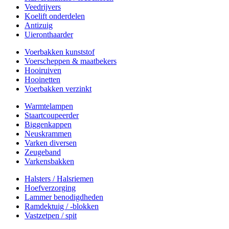
Veedrijvers
Koelift onderdelen
Antizuig
Uieronthaarder
Voerbakken kunststof
Voerscheppen & maatbekers
Hooiruiven
Hooinetten
Voerbakken verzinkt
Warmtelampen
Staartcoupeerder
Biggenkappen
Neuskrammen
Varken diversen
Zeugeband
Varkensbakken
Halsters / Halsriemen
Hoefverzorging
Lammer benodigdheden
Ramdektuig / -blokken
Vastzetpen / spit