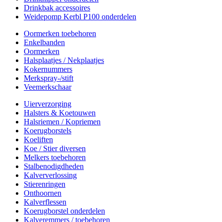
Drinkbak accessoires
Weidepomp Kerbl P100 onderdelen
Oormerken toebehoren
Enkelbanden
Oormerken
Halsplaatjes / Nekplaatjes
Kokernummers
Merkspray-/stift
Veemerkschaar
Uierverzorging
Halsters & Koetouwen
Halsriemen / Kopriemen
Koerugborstels
Koeliften
Koe / Stier diversen
Melkers toebehoren
Stalbenodigdheden
Kalververlossing
Stierenringen
Onthoornen
Kalverflessen
Koerugborstel onderdelen
Kalveremmers / toebehoren