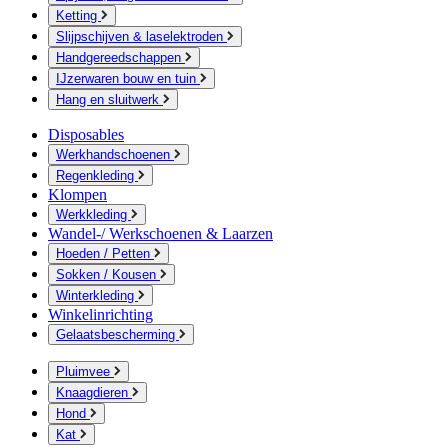
Ketting
Slijpschijven & laselektroden
Handgereedschappen
IJzerwaren bouw en tuin
Hang en sluitwerk
Disposables
Werkhandschoenen
Regenkleding
Klompen
Werkkleding
Wandel-/ Werkschoenen & Laarzen
Hoeden / Petten
Sokken / Kousen
Winterkleding
Winkelinrichting
Gelaatsbescherming
Pluimvee
Knaagdieren
Hond
Kat