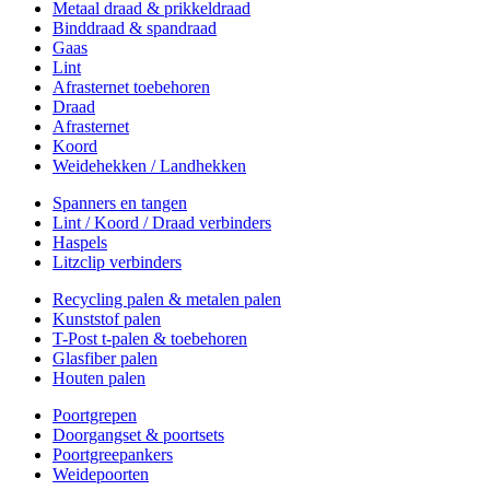
Metaal draad & prikkeldraad
Binddraad & spandraad
Gaas
Lint
Afrasternet toebehoren
Draad
Afrasternet
Koord
Weidehekken / Landhekken
Spanners en tangen
Lint / Koord / Draad verbinders
Haspels
Litzclip verbinders
Recycling palen & metalen palen
Kunststof palen
T-Post t-palen & toebehoren
Glasfiber palen
Houten palen
Poortgrepen
Doorgangset & poortsets
Poortgreepankers
Weidepoorten