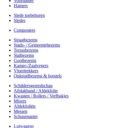
Voorhamer
Hamers
Slede toebehoren
Sledes
Composters
Straatbezems
Stads- / Gemeentebezems
Terrasbezems
Stalbezems
Gootbezems
Kamer-/Zaalvegers
Vloertrekkers
Onkruidbezems & borstels
Schildersgereedschap
Afplakband / Afdekfolie
Kwasten / Rollers / Verfbakjes
Mixers
Afdekfoliën
Messen
Schuurpapier
Luiwagens