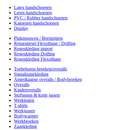
Latex handschoenen
Leren handschoenen
PVC / Rubber handschoenen
Katoenen handschoenen
Display
Plukmouwen / Beenpijpen
Reparatieset Flexothane / Dolfing
Regenkleding import
Regenkleding Dolfing
Regenkleding Flexothane
Toebehoren broeken/overalls
Signalisatiekleding
Amerikaanse overalls / Bodybroeken
Overalls
Kinderoveralls
Stofjassen & korte jassen
Werktruien
T-shirts
Werkjassen
Bodywarmer
Werkbroeken
Zaagkleding