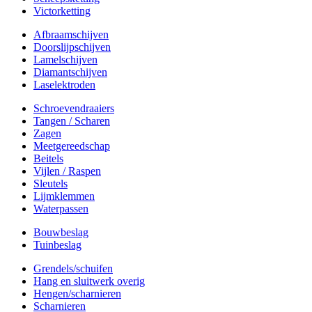
Victorketting
Afbraamschijven
Doorslijpschijven
Lamelschijven
Diamantschijven
Laselektroden
Schroevendraaiers
Tangen / Scharen
Zagen
Meetgereedschap
Beitels
Vijlen / Raspen
Sleutels
Lijmklemmen
Waterpassen
Bouwbeslag
Tuinbeslag
Grendels/schuifen
Hang en sluitwerk overig
Hengen/scharnieren
Scharnieren