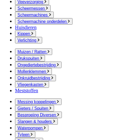
Veeverzorging
Scheermessen
Scheermachines
Scheermachine onderdelen
Huisdieren
Kippen
Verlichting
Muizen / Ratten
Drukspuiten
Ongediertebestrijding
Mollenklemmen
Onkruidbestrijding
Vliegenkasten
Meststoffen
Messing koppelingen
Gieters / Spuiten
Besproeiing Diversen
Slangen & houders
Waterpompen
Tyleen