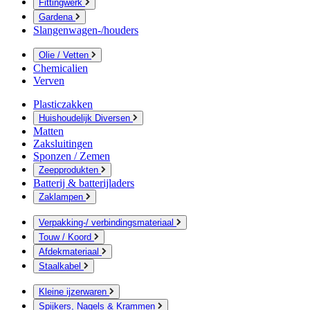
Fittingwerk
Gardena
Slangenwagen-/houders
Olie / Vetten
Chemicalien
Verven
Plasticzakken
Huishoudelijk Diversen
Matten
Zaksluitingen
Sponzen / Zemen
Zeepprodukten
Batterij & batterijladers
Zaklampen
Verpakking-/ verbindingsmateriaal
Touw / Koord
Afdekmateriaal
Staalkabel
Kleine ijzerwaren
Spijkers, Nagels & Krammen