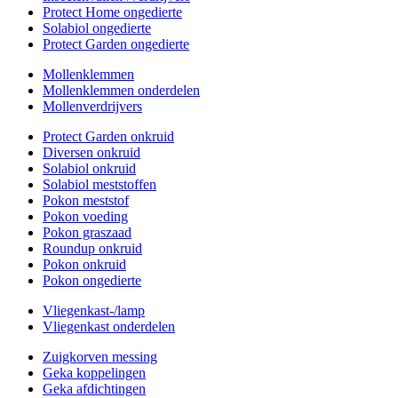
Protect Home ongedierte
Solabiol ongedierte
Protect Garden ongedierte
Mollenklemmen
Mollenklemmen onderdelen
Mollenverdrijvers
Protect Garden onkruid
Diversen onkruid
Solabiol onkruid
Solabiol meststoffen
Pokon meststof
Pokon voeding
Pokon graszaad
Roundup onkruid
Pokon onkruid
Pokon ongedierte
Vliegenkast-/lamp
Vliegenkast onderdelen
Zuigkorven messing
Geka koppelingen
Geka afdichtingen