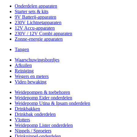
Onderdelen apparaten
Starter sets & kits
9V Batterij-apparaten
230V Lichtnetapparaten
12V Accu-apparaten
230V / 12V Combi apparaten
Zonne-energie apparaten
Tangen
Waarschuwingsbordjes
Afkuilen
Reiniging
Wegers en meters
Video bewaking
Weidepompen & toebehoren
Weidepomp Eider onderdelen
Weidepomp Utina & Ipsam onderdelen
Drinkbakken
Drinkbak onderdelen
Vlotters
Weidepomp Lister onderdelen
Nippels / Sproeiers
Drinknippel-onderdelen