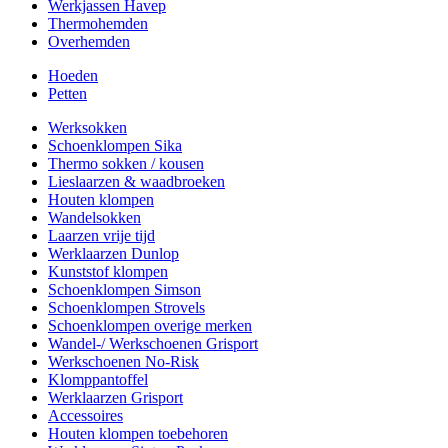
Werkjassen Havep
Thermohemden
Overhemden
Hoeden
Petten
Werksokken
Schoenklompen Sika
Thermo sokken / kousen
Lieslaarzen & waadbroeken
Houten klompen
Wandelsokken
Laarzen vrije tijd
Werklaarzen Dunlop
Kunststof klompen
Schoenklompen Simson
Schoenklompen Strovels
Schoenklompen overige merken
Wandel-/ Werkschoenen Grisport
Werkschoenen No-Risk
Klomppantoffel
Werklaarzen Grisport
Accessoires
Houten klompen toebehoren