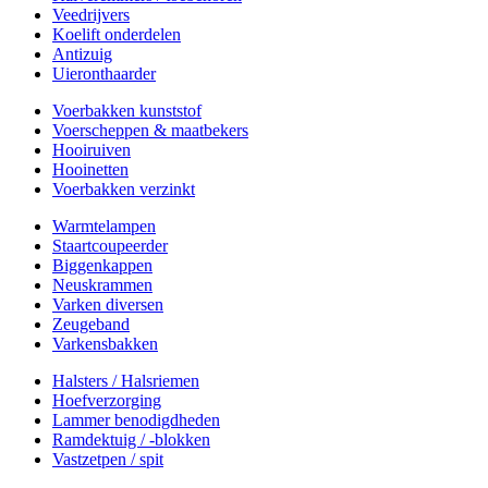
Veedrijvers
Koelift onderdelen
Antizuig
Uieronthaarder
Voerbakken kunststof
Voerscheppen & maatbekers
Hooiruiven
Hooinetten
Voerbakken verzinkt
Warmtelampen
Staartcoupeerder
Biggenkappen
Neuskrammen
Varken diversen
Zeugeband
Varkensbakken
Halsters / Halsriemen
Hoefverzorging
Lammer benodigdheden
Ramdektuig / -blokken
Vastzetpen / spit