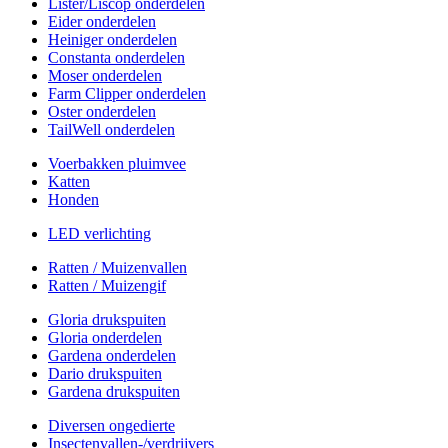
Lister/Liscop onderdelen
Eider onderdelen
Heiniger onderdelen
Constanta onderdelen
Moser onderdelen
Farm Clipper onderdelen
Oster onderdelen
TailWell onderdelen
Voerbakken pluimvee
Katten
Honden
LED verlichting
Ratten / Muizenvallen
Ratten / Muizengif
Gloria drukspuiten
Gloria onderdelen
Gardena onderdelen
Dario drukspuiten
Gardena drukspuiten
Diversen ongedierte
Insectenvallen-/verdrijvers