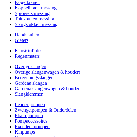
Kogelkranen
Koppelingen messing
Sproeiers messing
Tuinspuiten messing
Slangstukken messing
Handspuiten
Gieters
Kunststoftules
Regenmeters
Overige slangen
Overige slangenwagen & houders
Beregeningsslangen
Gardena slangen
Gardena slangenwagen & houders
Slangklemmen
Leader pompen
Zwengelpompen & Onderdelen
Ebara pompen
Pompaccessoires
Excellent pompen
Kinpumps