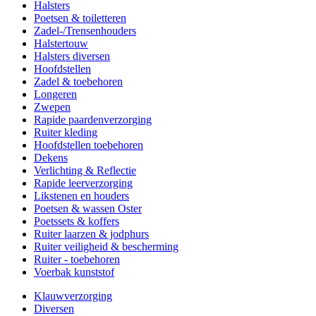
Halsters
Poetsen & toiletteren
Zadel-/Trensenhouders
Halstertouw
Halsters diversen
Hoofdstellen
Zadel & toebehoren
Longeren
Zwepen
Rapide paardenverzorging
Ruiter kleding
Hoofdstellen toebehoren
Dekens
Verlichting & Reflectie
Rapide leerverzorging
Likstenen en houders
Poetsen & wassen Oster
Poetssets & koffers
Ruiter laarzen & jodphurs
Ruiter veiligheid & bescherming
Ruiter - toebehoren
Voerbak kunststof
Klauwverzorging
Diversen