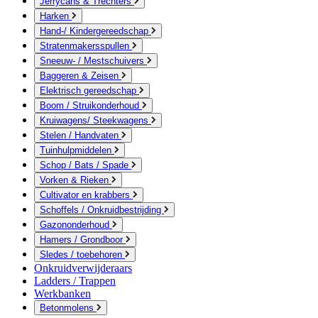
Jerrycans & Trechters
Harken
Hand-/ Kindergereedschap
Stratenmakersspullen
Sneeuw- / Mestschuivers
Baggeren & Zeisen
Elektrisch gereedschap
Boom / Struikonderhoud
Kruiwagens/ Steekwagens
Stelen / Handvaten
Tuinhulpmiddelen
Schop / Bats / Spade
Vorken & Rieken
Cultivator en krabbers
Schoffels / Onkruidbestrijding
Gazononderhoud
Hamers / Grondboor
Sledes / toebehoren
Onkruidverwijderaars
Ladders / Trappen
Werkbanken
Betonmolens