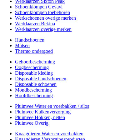
Werklaarzen Sixton Peak
Schoenklompen Gevavi
Schoenklompen toebehoren
Werkschoenen overige merken
Werklaarzen Bekina
Werklaarzen overige merken
Handschoenen
Mutsen
Thermo ondergoed
Gehoorbescherming
Oogbescherming
Disposable kleding
Disposable handschoenen
Disposable schoenen
Mondbescherming
Hoofdbescherming
Pluimvee Water en voerbakken / silos
Pluimvee Kuikenverzorging
Pluimvee Hokken, netten
Pluimvee Overig
Knaagdieren Water en voerbakken
Knaagdieren Verzorgingsproducten