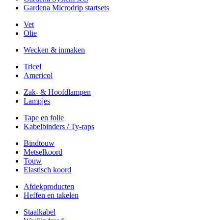
Gardena Microdrip startsets
Vet
Olie
Wecken & inmaken
Tricel
Americol
Zak- & Hoofdlampen
Lampjes
Tape en folie
Kabelbinders / Ty-raps
Bindtouw
Metselkoord
Touw
Elastisch koord
Afdekproducten
Heffen en takelen
Staalkabel