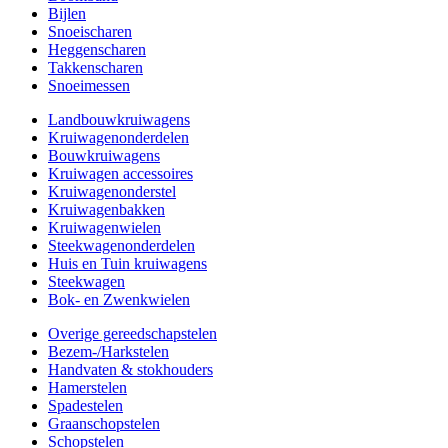
Bijlen
Snoeischaren
Heggenscharen
Takkenscharen
Snoeimessen
Landbouwkruiwagens
Kruiwagenonderdelen
Bouwkruiwagens
Kruiwagen accessoires
Kruiwagenonderstel
Kruiwagenbakken
Kruiwagenwielen
Steekwagenonderdelen
Huis en Tuin kruiwagens
Steekwagen
Bok- en Zwenkwielen
Overige gereedschapstelen
Bezem-/Harkstelen
Handvaten & stokhouders
Hamerstelen
Spadestelen
Graanschopstelen
Schopstelen