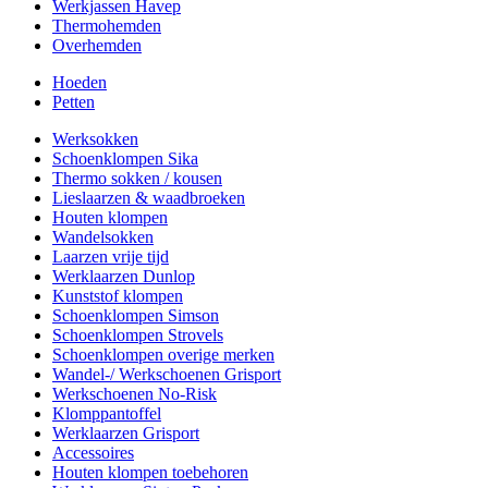
Werkjassen Havep
Thermohemden
Overhemden
Hoeden
Petten
Werksokken
Schoenklompen Sika
Thermo sokken / kousen
Lieslaarzen & waadbroeken
Houten klompen
Wandelsokken
Laarzen vrije tijd
Werklaarzen Dunlop
Kunststof klompen
Schoenklompen Simson
Schoenklompen Strovels
Schoenklompen overige merken
Wandel-/ Werkschoenen Grisport
Werkschoenen No-Risk
Klomppantoffel
Werklaarzen Grisport
Accessoires
Houten klompen toebehoren