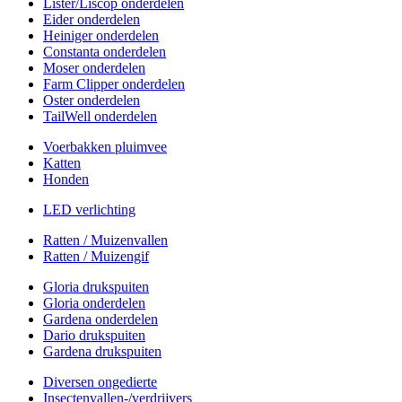
Lister/Liscop onderdelen
Eider onderdelen
Heiniger onderdelen
Constanta onderdelen
Moser onderdelen
Farm Clipper onderdelen
Oster onderdelen
TailWell onderdelen
Voerbakken pluimvee
Katten
Honden
LED verlichting
Ratten / Muizenvallen
Ratten / Muizengif
Gloria drukspuiten
Gloria onderdelen
Gardena onderdelen
Dario drukspuiten
Gardena drukspuiten
Diversen ongedierte
Insectenvallen-/verdrijvers