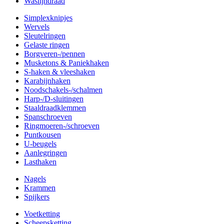
Waslijndraad
Simplexknipjes
Wervels
Sleutelringen
Gelaste ringen
Borgveren-/pennen
Musketons & Paniekhaken
S-haken & vleeshaken
Karabijnhaken
Noodschakels-/schalmen
Harp-/D-sluitingen
Staaldraadklemmen
Spanschroeven
Ringmoeren-/schroeven
Puntkousen
U-beugels
Aanlegringen
Lasthaken
Nagels
Krammen
Spijkers
Voetketting
Scheepsketting