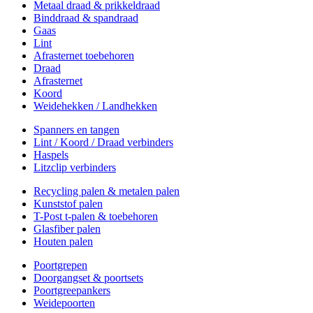
Metaal draad & prikkeldraad
Binddraad & spandraad
Gaas
Lint
Afrasternet toebehoren
Draad
Afrasternet
Koord
Weidehekken / Landhekken
Spanners en tangen
Lint / Koord / Draad verbinders
Haspels
Litzclip verbinders
Recycling palen & metalen palen
Kunststof palen
T-Post t-palen & toebehoren
Glasfiber palen
Houten palen
Poortgrepen
Doorgangset & poortsets
Poortgreepankers
Weidepoorten