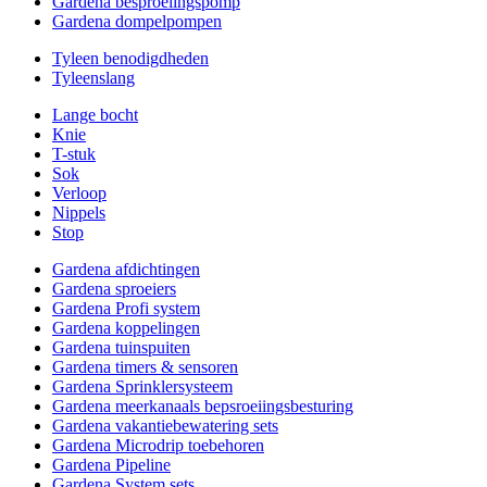
Gardena besproeiingspomp
Gardena dompelpompen
Tyleen benodigdheden
Tyleenslang
Lange bocht
Knie
T-stuk
Sok
Verloop
Nippels
Stop
Gardena afdichtingen
Gardena sproeiers
Gardena Profi system
Gardena koppelingen
Gardena tuinspuiten
Gardena timers & sensoren
Gardena Sprinklersysteem
Gardena meerkanaals bepsroeiingsbesturing
Gardena vakantiebewatering sets
Gardena Microdrip toebehoren
Gardena Pipeline
Gardena System sets