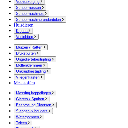
Veeverzorging
Scheermessen
Scheermachines
Scheermachine onderdelen
Huisdieren
Kippen
Verlichting
Muizen / Ratten
Drukspuiten
Ongediertebestrijding
Mollenklemmen
Onkruidbestrijding
Vliegenkasten
Meststoffen
Messing koppelingen
Gieters / Spuiten
Besproeiing Diversen
Slangen & houders
Waterpompen
Tyleen