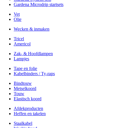
Gardena Microdrip startsets
Vet
Olie
Wecken & inmaken
Tricel
Americol
Zak- & Hoofdlampen
Lampjes
Tape en folie
Kabelbinders / Ty-raps
Bindtouw
Metselkoord
Touw
Elastisch koord
Afdekproducten
Heffen en takelen
Staalkabel