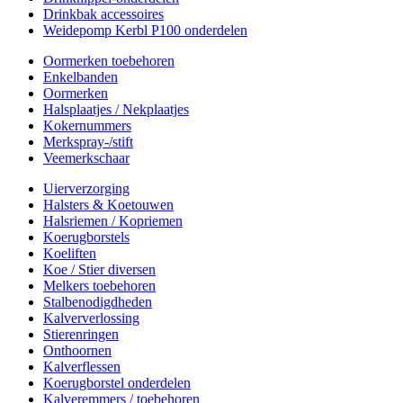
Drinkbak accessoires
Weidepomp Kerbl P100 onderdelen
Oormerken toebehoren
Enkelbanden
Oormerken
Halsplaatjes / Nekplaatjes
Kokernummers
Merkspray-/stift
Veemerkschaar
Uierverzorging
Halsters & Koetouwen
Halsriemen / Kopriemen
Koerugborstels
Koeliften
Koe / Stier diversen
Melkers toebehoren
Stalbenodigdheden
Kalververlossing
Stierenringen
Onthoornen
Kalverflessen
Koerugborstel onderdelen
Kalveremmers / toebehoren