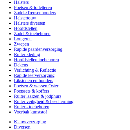
Halsters
Poetsen & toiletteren
Zadel-/Trensenhouders
Halstertouw
Halsters diversen
Hoofdstellen
Zadel & toebehoren
Longeren
Zwepen
Rapide paardenverzorging
Ruiter kleding
Hoofdstellen toebehoren
Dekens
Verlichting & Reflectie
Rapide leerverzorging
Likstenen en houders
Poetsen & wassen Oster
Poetssets & koffers
Ruiter laarzen & jodphurs
Ruiter veiligheid & bescherming
Ruiter - toebehoren
Voerbak kunststof
Klauwverzorging
Diversen