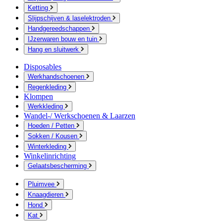
Ketting
Slijpschijven & laselektroden
Handgereedschappen
IJzerwaren bouw en tuin
Hang en sluitwerk
Disposables
Werkhandschoenen
Regenkleding
Klompen
Werkkleding
Wandel-/ Werkschoenen & Laarzen
Hoeden / Petten
Sokken / Kousen
Winterkleding
Winkelinrichting
Gelaatsbescherming
Pluimvee
Knaagdieren
Hond
Kat