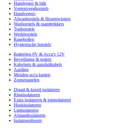
Handveger & blik
Voetenveegborstels
Handvegers
Afwasborstels & flessenwissers
Wasborstels & raamtrekkers
Tonborstels
Werkborstels
Ragebollen
Hygienische borstels
Batterijen 9V & Accu's 12V
Beveiliging & testers
Kabelsets & aansluitkabels
Aarding
Metalen accu kasten
Zonnepanelen
Draad & koord isolatoren
Ringisolatoren
Extra isolatoren & topisolatoren
Hoekisolatoren
Lintisolatoren
Afstandisolatoren
Isolatorenboom