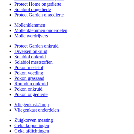
Protect Home ongedierte
Solabiol ongedierte
Protect Garden ongedierte
Mollenklemmen
Mollenklemmen onderdelen
Mollenverdrijvers
Protect Garden onkruid
Diversen onkruid
Solabiol onkruid
Solabiol meststoffen
Pokon meststof
Pokon voeding
Pokon graszaad
Roundup onkruid
Pokon onkruid
Pokon ongedierte
Vliegenkast-/lamp
Vliegenkast onderdelen
Zuigkorven messing
Geka koppelingen
Geka afdichtingen