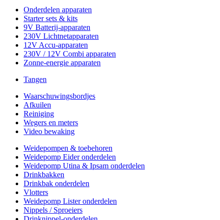
Onderdelen apparaten
Starter sets & kits
9V Batterij-apparaten
230V Lichtnetapparaten
12V Accu-apparaten
230V / 12V Combi apparaten
Zonne-energie apparaten
Tangen
Waarschuwingsbordjes
Afkuilen
Reiniging
Wegers en meters
Video bewaking
Weidepompen & toebehoren
Weidepomp Eider onderdelen
Weidepomp Utina & Ipsam onderdelen
Drinkbakken
Drinkbak onderdelen
Vlotters
Weidepomp Lister onderdelen
Nippels / Sproeiers
Drinknippel-onderdelen