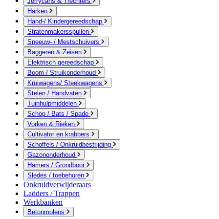
Jerrycans & Trechters
Harken
Hand-/ Kindergereedschap
Stratenmakersspullen
Sneeuw- / Mestschuivers
Baggeren & Zeisen
Elektrisch gereedschap
Boom / Struikonderhoud
Kruiwagens/ Steekwagens
Stelen / Handvaten
Tuinhulpmiddelen
Schop / Bats / Spade
Vorken & Rieken
Cultivator en krabbers
Schoffels / Onkruidbestrijding
Gazononderhoud
Hamers / Grondboor
Sledes / toebehoren
Onkruidverwijderaars
Ladders / Trappen
Werkbanken
Betonmolens