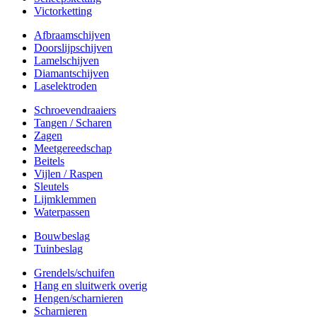
Victorketting
Afbraamschijven
Doorslijpschijven
Lamelschijven
Diamantschijven
Laselektroden
Schroevendraaiers
Tangen / Scharen
Zagen
Meetgereedschap
Beitels
Vijlen / Raspen
Sleutels
Lijmklemmen
Waterpassen
Bouwbeslag
Tuinbeslag
Grendels/schuifen
Hang en sluitwerk overig
Hengen/scharnieren
Scharnieren