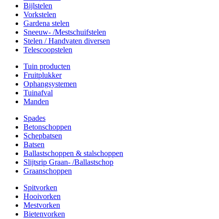
Bijlstelen
Vorkstelen
Gardena stelen
Sneeuw- /Mestschuifstelen
Stelen / Handvaten diversen
Telescoopstelen
Tuin producten
Fruitplukker
Ophangsystemen
Tuinafval
Manden
Spades
Betonschoppen
Schepbatsen
Batsen
Ballastschoppen & stalschoppen
Slijtsrip Graan- /Ballastschop
Graanschoppen
Spitvorken
Hooivorken
Mestvorken
Bietenvorken