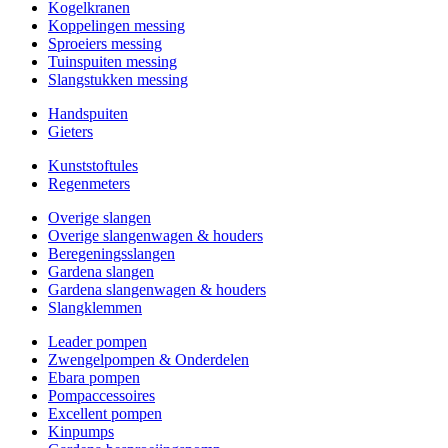
Kogelkranen
Koppelingen messing
Sproeiers messing
Tuinspuiten messing
Slangstukken messing
Handspuiten
Gieters
Kunststoftules
Regenmeters
Overige slangen
Overige slangenwagen & houders
Beregeningsslangen
Gardena slangen
Gardena slangenwagen & houders
Slangklemmen
Leader pompen
Zwengelpompen & Onderdelen
Ebara pompen
Pompaccessoires
Excellent pompen
Kinpumps