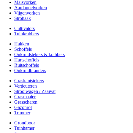
Maisvorken
Aardappelvorken
Vijgenvorken
Strohaak
Cultivators
Tuinkrabbers
Hakken
Schoffels
Onkruidstekers & krabbers
Hartschoffels
Ruitschoffels
Onkruidbranders
Graskantstekers
Verticuteren
Strooiwagen / Zaaivat
Grasmaaier
Grasscharen
Gazonrol
Trimmer
Grondboor
Tuinhamer