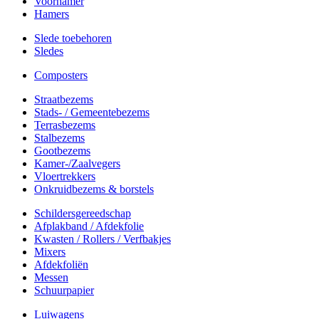
Voorhamer
Hamers
Slede toebehoren
Sledes
Composters
Straatbezems
Stads- / Gemeentebezems
Terrasbezems
Stalbezems
Gootbezems
Kamer-/Zaalvegers
Vloertrekkers
Onkruidbezems & borstels
Schildersgereedschap
Afplakband / Afdekfolie
Kwasten / Rollers / Verfbakjes
Mixers
Afdekfoliën
Messen
Schuurpapier
Luiwagens