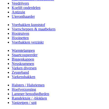
Veedrijvers
Koelift onderdelen
Antizuig
Uieronthaarder
Voerbakken kunststof
Voerscheppen & maatbekers
Hooiruiven
Hooinetten
Voerbakken verzinkt
Warmtelampen
Staartcoupeerder
Biggenkappen
Neuskrammen
Varken diversen
Zeugeband
Varkensbakken
Halsters / Halsriemen
Hoefverzorging
Lammer benodigdheden
Ramdektuig / -blokken
Vastzetpen / spit