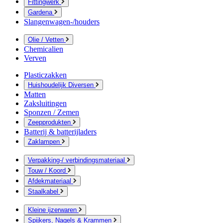
Fittingwerk
Gardena
Slangenwagen-/houders
Olie / Vetten
Chemicalien
Verven
Plasticzakken
Huishoudelijk Diversen
Matten
Zaksluitingen
Sponzen / Zemen
Zeepprodukten
Batterij & batterijladers
Zaklampen
Verpakking-/ verbindingsmateriaal
Touw / Koord
Afdekmateriaal
Staalkabel
Kleine ijzerwaren
Spijkers, Nagels & Krammen