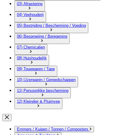
03) Afrastering
04) Veehouderij
05) Bestrijding / Bescherming / Voeding
06) Besproeiing / Beregening
07) Chemicalien
08) Huishoudelijk
09) Touwwaren / Tape
10) IJzerwaren / Gereedschappen
11) Persoonlijke bescherming
12) Kleindier & Pluimvee
Emmers / Kuipen / Tonnen / Composters