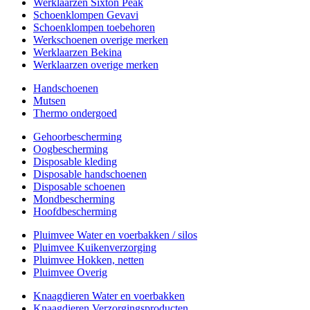
Werklaarzen Sixton Peak
Schoenklompen Gevavi
Schoenklompen toebehoren
Werkschoenen overige merken
Werklaarzen Bekina
Werklaarzen overige merken
Handschoenen
Mutsen
Thermo ondergoed
Gehoorbescherming
Oogbescherming
Disposable kleding
Disposable handschoenen
Disposable schoenen
Mondbescherming
Hoofdbescherming
Pluimvee Water en voerbakken / silos
Pluimvee Kuikenverzorging
Pluimvee Hokken, netten
Pluimvee Overig
Knaagdieren Water en voerbakken
Knaagdieren Verzorgingsproducten