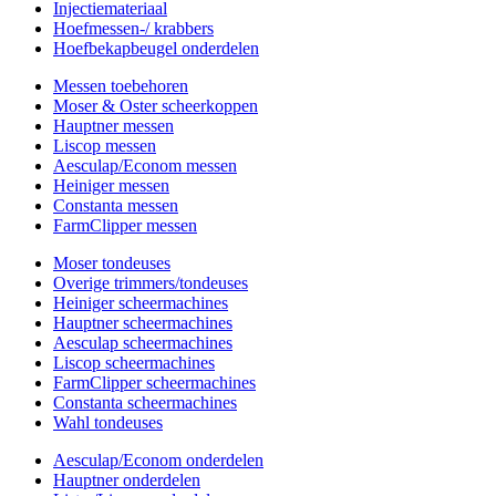
Injectiemateriaal
Hoefmessen-/ krabbers
Hoefbekapbeugel onderdelen
Messen toebehoren
Moser & Oster scheerkoppen
Hauptner messen
Liscop messen
Aesculap/Econom messen
Heiniger messen
Constanta messen
FarmClipper messen
Moser tondeuses
Overige trimmers/tondeuses
Heiniger scheermachines
Hauptner scheermachines
Aesculap scheermachines
Liscop scheermachines
FarmClipper scheermachines
Constanta scheermachines
Wahl tondeuses
Aesculap/Econom onderdelen
Hauptner onderdelen