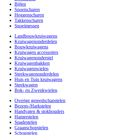
Bijlen
Snoeischaren
Heggenscharen
Takkenscharen
Snoeimessen
Landbouwkruiwagens
Kruiwagenonderdelen
Bouwkruiwagens
Kruiwagen accessoires
Kruiwagenonderstel
Kruiwagenbakken
Kruiwagenwielen
Steekwagenonderdelen
Huis en Tuin kruiwagens
Steekwagen
Bok- en Zwenkwielen
Overige gereedschapstelen
Bezem-/Harkstelen
Handvaten & stokhouders
Hamerstelen
Spadestelen
Graanschopstelen
Schopstelen