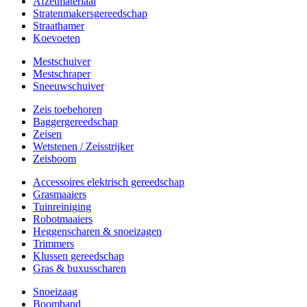
Afzetmateriaal
Stratenmakersgereedschap
Straathamer
Koevoeten
Mestschuiver
Mestschraper
Sneeuwschuiver
Zeis toebehoren
Baggergereedschap
Zeisen
Wetstenen / Zeisstrijker
Zeisboom
Accessoires elektrisch gereedschap
Grasmaaiers
Tuinreiniging
Robotmaaiers
Heggenscharen & snoeizagen
Trimmers
Klussen gereedschap
Gras & buxusscharen
Snoeizaag
Boomband