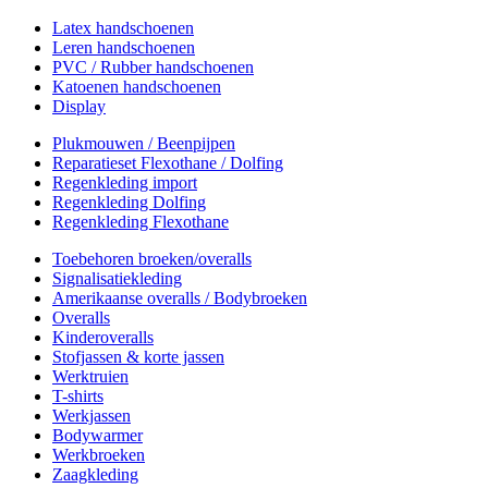
Latex handschoenen
Leren handschoenen
PVC / Rubber handschoenen
Katoenen handschoenen
Display
Plukmouwen / Beenpijpen
Reparatieset Flexothane / Dolfing
Regenkleding import
Regenkleding Dolfing
Regenkleding Flexothane
Toebehoren broeken/overalls
Signalisatiekleding
Amerikaanse overalls / Bodybroeken
Overalls
Kinderoveralls
Stofjassen & korte jassen
Werktruien
T-shirts
Werkjassen
Bodywarmer
Werkbroeken
Zaagkleding