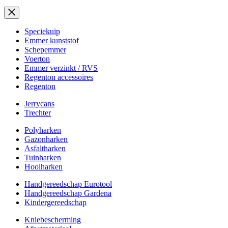
Speciekuip
Emmer kunststof
Schepemmer
Voerton
Emmer verzinkt / RVS
Regenton accessoires
Regenton
Jerrycans
Trechter
Polyharken
Gazonharken
Asfaltharken
Tuinharken
Hooiharken
Handgereedschap Eurotool
Handgereedschap Gardena
Kindergereedschap
Kniebescherming