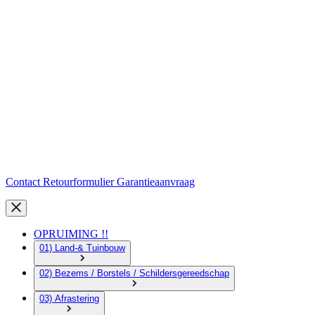
Contact
Retourformulier
Garantieaanvraag
OPRUIMING !!
01) Land-& Tuinbouw
02) Bezems / Borstels / Schildersgereedschap
03) Afrastering