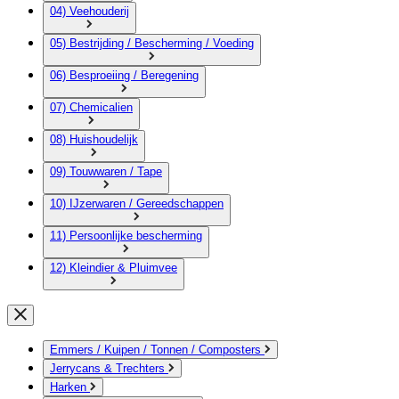
04) Veehouderij
05) Bestrijding / Bescherming / Voeding
06) Besproeiing / Beregening
07) Chemicalien
08) Huishoudelijk
09) Touwwaren / Tape
10) IJzerwaren / Gereedschappen
11) Persoonlijke bescherming
12) Kleindier & Pluimvee
Emmers / Kuipen / Tonnen / Composters
Jerrycans & Trechters
Harken