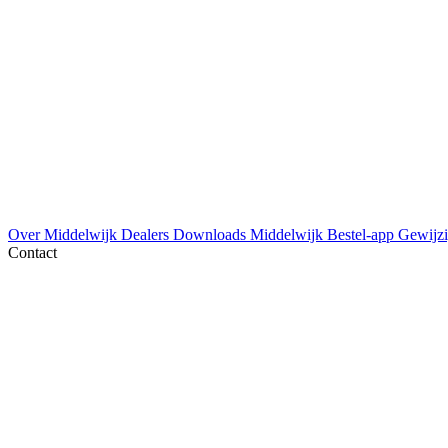
Over Middelwijk
Dealers
Downloads
Middelwijk Bestel-app
Gewijzi
Contact