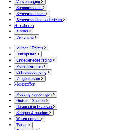
Veeverzorging
Scheermessen
Scheermachines
Scheermachine onderdelen
Huisdieren
Kippen
Verlichting
Muizen / Ratten
Drukspuiten
Ongediertebestrijding
Mollenklemmen
Onkruidbestrijding
Vliegenkasten
Meststoffen
Messing koppelingen
Gieters / Spuiten
Besproeiing Diversen
Slangen & houders
Waterpompen
Tyleen