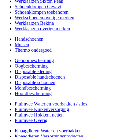
Werklaarzen Sixton Peak
Schoenklompen Gevavi
Schoenklompen toebehoren
Werkschoenen overige merken
Werklaarzen Bekina
Werklaarzen overige merken
Handschoenen
Mutsen
Thermo ondergoed
Gehoorbescherming
Oogbescherming
Disposable kleding
Disposable handschoenen
Disposable schoenen
Mondbescherming
Hoofdbescherming
Pluimvee Water en voerbakken / silos
Pluimvee Kuikenverzorging
Pluimvee Hokken, netten
Pluimvee Overig
Knaagdieren Water en voerbakken
Knaagdieren Verzorgingsproducten