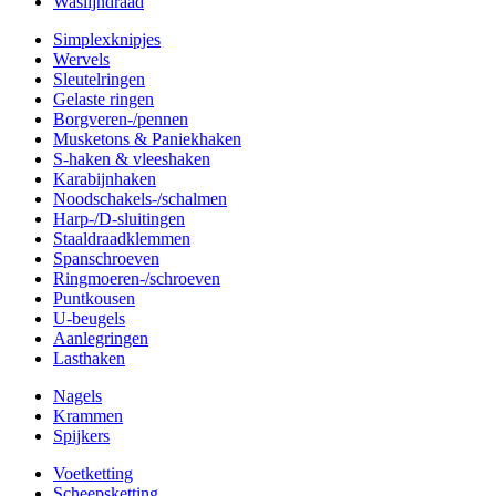
Waslijndraad
Simplexknipjes
Wervels
Sleutelringen
Gelaste ringen
Borgveren-/pennen
Musketons & Paniekhaken
S-haken & vleeshaken
Karabijnhaken
Noodschakels-/schalmen
Harp-/D-sluitingen
Staaldraadklemmen
Spanschroeven
Ringmoeren-/schroeven
Puntkousen
U-beugels
Aanlegringen
Lasthaken
Nagels
Krammen
Spijkers
Voetketting
Scheepsketting