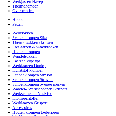
Werkjassen Havep
Thermohemden
Overhemden
Hoeden
Petten
Werksokken
Schoenklompen Sika
Thermo sokken / kousen
Lieslaarzen & waadbroeken
Houten klompen
Wandelsokken
Laarzen vrije tijd
Werklaarzen Dunlop
Kunststof klompen
Schoenklompen Simson
Schoenklompen Strovels
Schoenklompen overige merken
Wandel-/ Werkschoenen Grisport
Werkschoenen No-Risk
Klomppantoffel
Werklaarzen Grisport
Accessoires
Houten klompen toebehoren