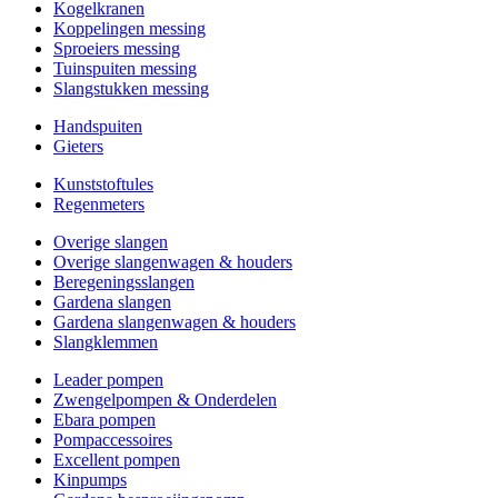
Kogelkranen
Koppelingen messing
Sproeiers messing
Tuinspuiten messing
Slangstukken messing
Handspuiten
Gieters
Kunststoftules
Regenmeters
Overige slangen
Overige slangenwagen & houders
Beregeningsslangen
Gardena slangen
Gardena slangenwagen & houders
Slangklemmen
Leader pompen
Zwengelpompen & Onderdelen
Ebara pompen
Pompaccessoires
Excellent pompen
Kinpumps