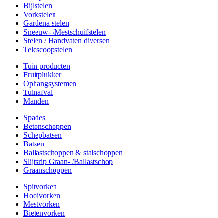
Bijlstelen
Vorkstelen
Gardena stelen
Sneeuw- /Mestschuifstelen
Stelen / Handvaten diversen
Telescoopstelen
Tuin producten
Fruitplukker
Ophangsystemen
Tuinafval
Manden
Spades
Betonschoppen
Schepbatsen
Batsen
Ballastschoppen & stalschoppen
Slijtsrip Graan- /Ballastschop
Graanschoppen
Spitvorken
Hooivorken
Mestvorken
Bietenvorken