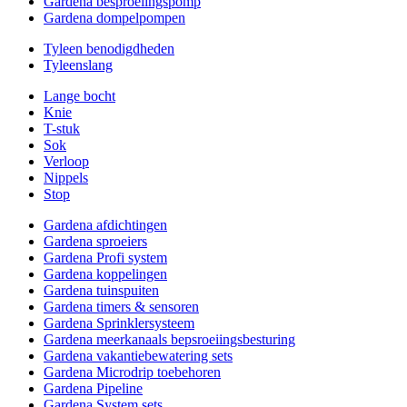
Gardena besproeiingspomp
Gardena dompelpompen
Tyleen benodigdheden
Tyleenslang
Lange bocht
Knie
T-stuk
Sok
Verloop
Nippels
Stop
Gardena afdichtingen
Gardena sproeiers
Gardena Profi system
Gardena koppelingen
Gardena tuinspuiten
Gardena timers & sensoren
Gardena Sprinklersysteem
Gardena meerkanaals bepsroeiingsbesturing
Gardena vakantiebewatering sets
Gardena Microdrip toebehoren
Gardena Pipeline
Gardena System sets