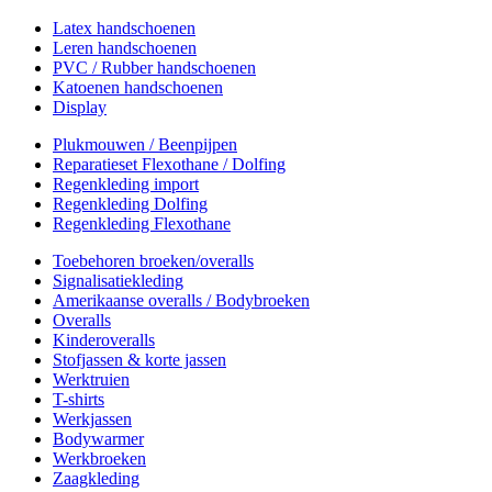
Latex handschoenen
Leren handschoenen
PVC / Rubber handschoenen
Katoenen handschoenen
Display
Plukmouwen / Beenpijpen
Reparatieset Flexothane / Dolfing
Regenkleding import
Regenkleding Dolfing
Regenkleding Flexothane
Toebehoren broeken/overalls
Signalisatiekleding
Amerikaanse overalls / Bodybroeken
Overalls
Kinderoveralls
Stofjassen & korte jassen
Werktruien
T-shirts
Werkjassen
Bodywarmer
Werkbroeken
Zaagkleding