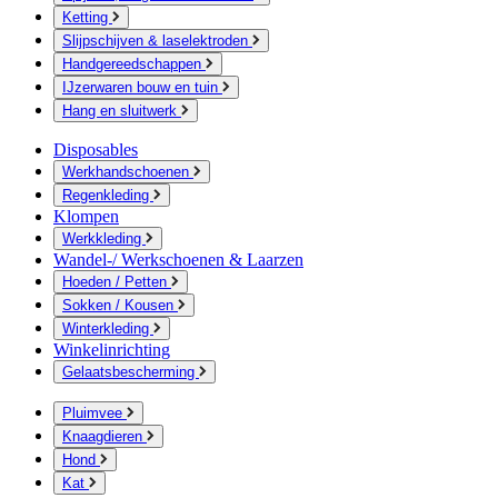
Ketting
Slijpschijven & laselektroden
Handgereedschappen
IJzerwaren bouw en tuin
Hang en sluitwerk
Disposables
Werkhandschoenen
Regenkleding
Klompen
Werkkleding
Wandel-/ Werkschoenen & Laarzen
Hoeden / Petten
Sokken / Kousen
Winterkleding
Winkelinrichting
Gelaatsbescherming
Pluimvee
Knaagdieren
Hond
Kat