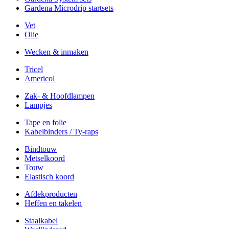
Gardena Microdrip startsets
Vet
Olie
Wecken & inmaken
Tricel
Americol
Zak- & Hoofdlampen
Lampjes
Tape en folie
Kabelbinders / Ty-raps
Bindtouw
Metselkoord
Touw
Elastisch koord
Afdekproducten
Heffen en takelen
Staalkabel