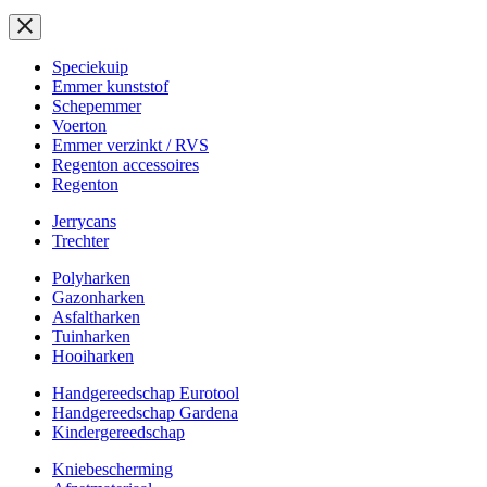
Speciekuip
Emmer kunststof
Schepemmer
Voerton
Emmer verzinkt / RVS
Regenton accessoires
Regenton
Jerrycans
Trechter
Polyharken
Gazonharken
Asfaltharken
Tuinharken
Hooiharken
Handgereedschap Eurotool
Handgereedschap Gardena
Kindergereedschap
Kniebescherming