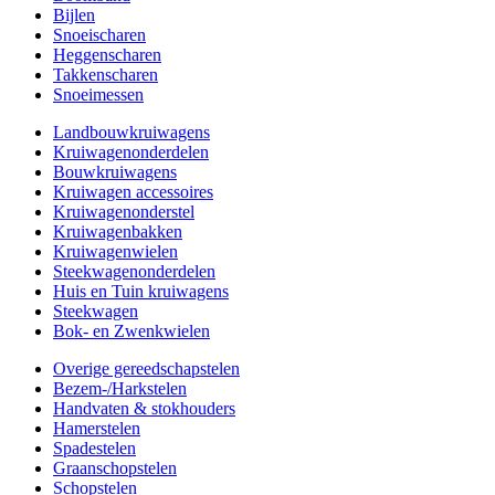
Bijlen
Snoeischaren
Heggenscharen
Takkenscharen
Snoeimessen
Landbouwkruiwagens
Kruiwagenonderdelen
Bouwkruiwagens
Kruiwagen accessoires
Kruiwagenonderstel
Kruiwagenbakken
Kruiwagenwielen
Steekwagenonderdelen
Huis en Tuin kruiwagens
Steekwagen
Bok- en Zwenkwielen
Overige gereedschapstelen
Bezem-/Harkstelen
Handvaten & stokhouders
Hamerstelen
Spadestelen
Graanschopstelen
Schopstelen