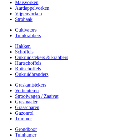
Maisvorken
Aardappelvorken
Vijgenvorken
Strohaak
Cultivators
Tuinkrabbers
Hakken
Schoffels
Onkruidstekers & krabbers
Hartschoffels
Ruitschoffels
Onkruidbranders
Graskantstekers
Verticuteren
Strooiwagen / Zaaivat
Grasmaaier
Grasscharen
Gazonrol
Trimmer
Grondboor
Tuinhamer