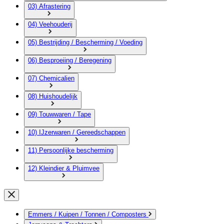
03) Afrastering
04) Veehouderij
05) Bestrijding / Bescherming / Voeding
06) Besproeiing / Beregening
07) Chemicalien
08) Huishoudelijk
09) Touwwaren / Tape
10) IJzerwaren / Gereedschappen
11) Persoonlijke bescherming
12) Kleindier & Pluimvee
Emmers / Kuipen / Tonnen / Composters