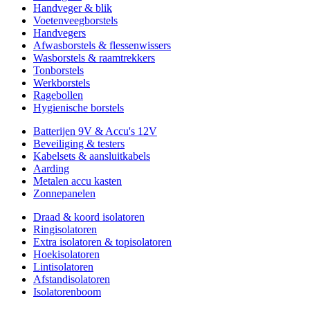
Handveger & blik
Voetenveegborstels
Handvegers
Afwasborstels & flessenwissers
Wasborstels & raamtrekkers
Tonborstels
Werkborstels
Ragebollen
Hygienische borstels
Batterijen 9V & Accu's 12V
Beveiliging & testers
Kabelsets & aansluitkabels
Aarding
Metalen accu kasten
Zonnepanelen
Draad & koord isolatoren
Ringisolatoren
Extra isolatoren & topisolatoren
Hoekisolatoren
Lintisolatoren
Afstandisolatoren
Isolatorenboom