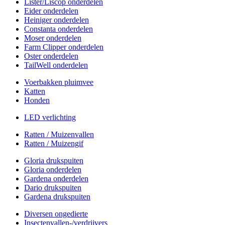
Lister/Liscop onderdelen
Eider onderdelen
Heiniger onderdelen
Constanta onderdelen
Moser onderdelen
Farm Clipper onderdelen
Oster onderdelen
TailWell onderdelen
Voerbakken pluimvee
Katten
Honden
LED verlichting
Ratten / Muizenvallen
Ratten / Muizengif
Gloria drukspuiten
Gloria onderdelen
Gardena onderdelen
Dario drukspuiten
Gardena drukspuiten
Diversen ongedierte
Insectenvallen-/verdrijvers