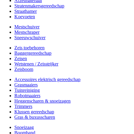
Afzetmateriaal
Stratenmakersgereedschap
Straathamer
Koevoeten
Mestschuiver
Mestschraper
Sneeuwschuiver
Zeis toebehoren
Baggergereedschap
Zeisen
Wetstenen / Zeisstrijker
Zeisboom
Accessoires elektrisch gereedschap
Grasmaaiers
Tuinreiniging
Robotmaaiers
Heggenscharen & snoeizagen
Trimmers
Klussen gereedschap
Gras & buxusscharen
Snoeizaag
Boomband