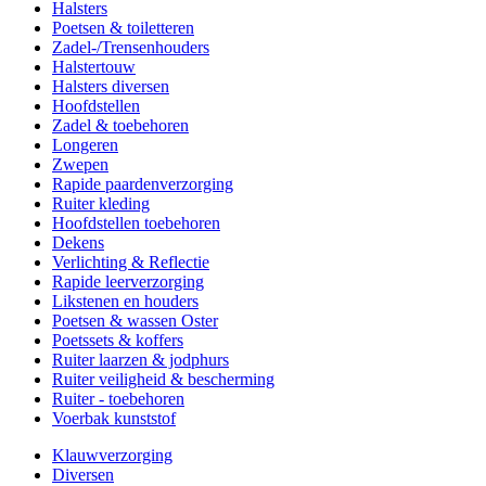
Halsters
Poetsen & toiletteren
Zadel-/Trensenhouders
Halstertouw
Halsters diversen
Hoofdstellen
Zadel & toebehoren
Longeren
Zwepen
Rapide paardenverzorging
Ruiter kleding
Hoofdstellen toebehoren
Dekens
Verlichting & Reflectie
Rapide leerverzorging
Likstenen en houders
Poetsen & wassen Oster
Poetssets & koffers
Ruiter laarzen & jodphurs
Ruiter veiligheid & bescherming
Ruiter - toebehoren
Voerbak kunststof
Klauwverzorging
Diversen