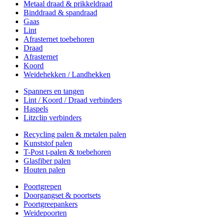
Metaal draad & prikkeldraad
Binddraad & spandraad
Gaas
Lint
Afrasternet toebehoren
Draad
Afrasternet
Koord
Weidehekken / Landhekken
Spanners en tangen
Lint / Koord / Draad verbinders
Haspels
Litzclip verbinders
Recycling palen & metalen palen
Kunststof palen
T-Post t-palen & toebehoren
Glasfiber palen
Houten palen
Poortgrepen
Doorgangset & poortsets
Poortgreepankers
Weidepoorten