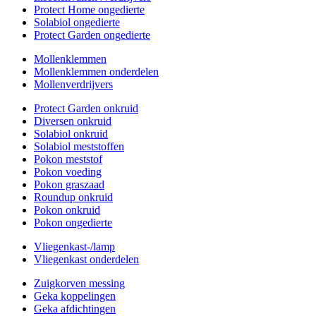
Protect Home ongedierte
Solabiol ongedierte
Protect Garden ongedierte
Mollenklemmen
Mollenklemmen onderdelen
Mollenverdrijvers
Protect Garden onkruid
Diversen onkruid
Solabiol onkruid
Solabiol meststoffen
Pokon meststof
Pokon voeding
Pokon graszaad
Roundup onkruid
Pokon onkruid
Pokon ongedierte
Vliegenkast-/lamp
Vliegenkast onderdelen
Zuigkorven messing
Geka koppelingen
Geka afdichtingen