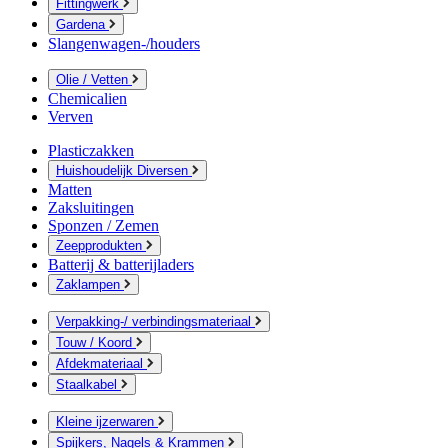
Fittingwerk
Gardena
Slangenwagen-/houders
Olie / Vetten
Chemicalien
Verven
Plasticzakken
Huishoudelijk Diversen
Matten
Zaksluitingen
Sponzen / Zemen
Zeepprodukten
Batterij & batterijladers
Zaklampen
Verpakking-/ verbindingsmateriaal
Touw / Koord
Afdekmateriaal
Staalkabel
Kleine ijzerwaren
Spijkers, Nagels & Krammen