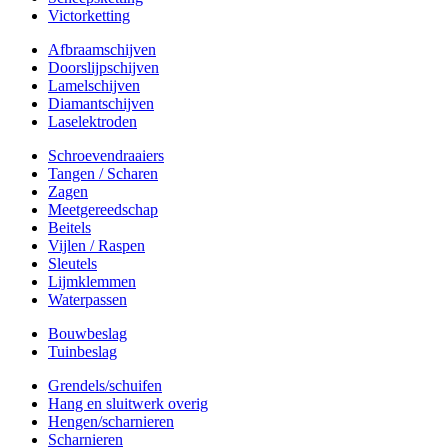
Victorketting
Afbraamschijven
Doorslijpschijven
Lamelschijven
Diamantschijven
Laselektroden
Schroevendraaiers
Tangen / Scharen
Zagen
Meetgereedschap
Beitels
Vijlen / Raspen
Sleutels
Lijmklemmen
Waterpassen
Bouwbeslag
Tuinbeslag
Grendels/schuifen
Hang en sluitwerk overig
Hengen/scharnieren
Scharnieren