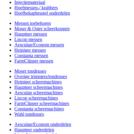
Injectiemateriaal
Hoefmessen-/ krabbers
Hoefbekapbeugel onderdelen
Messen toebehoren
Moser & Oster scheerkoppen
Hauptner messen
Liscop messen
Aesculap/Econom messen
Heiniger messen
Constanta messen
FarmClipper messen
Moser tondeuses
Overige trimmers/tondeuses
Heiniger scheermachines
Hauptner scheermachines
Aesculap scheermachines
Liscop scheermachines
FarmClipper scheermachines
Constanta scheermachines
Wahl tondeuses
Aesculap/Econom onderdelen
Hauptner onderdelen