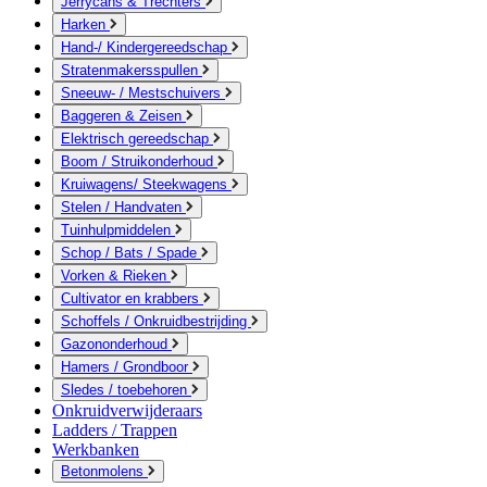
Jerrycans & Trechters
Harken
Hand-/ Kindergereedschap
Stratenmakersspullen
Sneeuw- / Mestschuivers
Baggeren & Zeisen
Elektrisch gereedschap
Boom / Struikonderhoud
Kruiwagens/ Steekwagens
Stelen / Handvaten
Tuinhulpmiddelen
Schop / Bats / Spade
Vorken & Rieken
Cultivator en krabbers
Schoffels / Onkruidbestrijding
Gazononderhoud
Hamers / Grondboor
Sledes / toebehoren
Onkruidverwijderaars
Ladders / Trappen
Werkbanken
Betonmolens