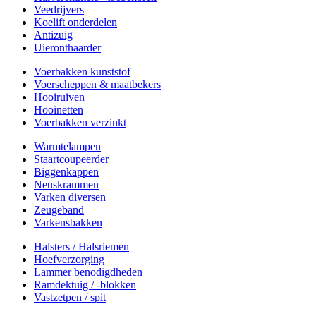
Veedrijvers
Koelift onderdelen
Antizuig
Uieronthaarder
Voerbakken kunststof
Voerscheppen & maatbekers
Hooiruiven
Hooinetten
Voerbakken verzinkt
Warmtelampen
Staartcoupeerder
Biggenkappen
Neuskrammen
Varken diversen
Zeugeband
Varkensbakken
Halsters / Halsriemen
Hoefverzorging
Lammer benodigdheden
Ramdektuig / -blokken
Vastzetpen / spit