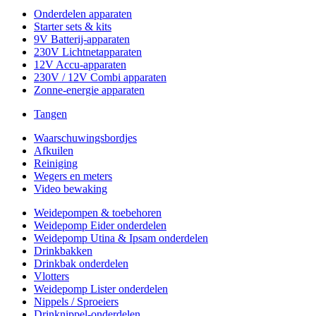
Onderdelen apparaten
Starter sets & kits
9V Batterij-apparaten
230V Lichtnetapparaten
12V Accu-apparaten
230V / 12V Combi apparaten
Zonne-energie apparaten
Tangen
Waarschuwingsbordjes
Afkuilen
Reiniging
Wegers en meters
Video bewaking
Weidepompen & toebehoren
Weidepomp Eider onderdelen
Weidepomp Utina & Ipsam onderdelen
Drinkbakken
Drinkbak onderdelen
Vlotters
Weidepomp Lister onderdelen
Nippels / Sproeiers
Drinknippel-onderdelen