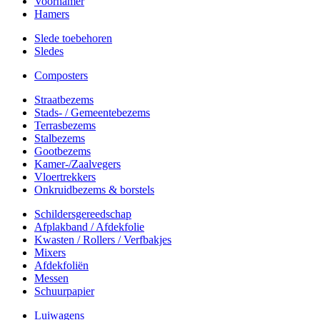
Voorhamer
Hamers
Slede toebehoren
Sledes
Composters
Straatbezems
Stads- / Gemeentebezems
Terrasbezems
Stalbezems
Gootbezems
Kamer-/Zaalvegers
Vloertrekkers
Onkruidbezems & borstels
Schildersgereedschap
Afplakband / Afdekfolie
Kwasten / Rollers / Verfbakjes
Mixers
Afdekfoliën
Messen
Schuurpapier
Luiwagens