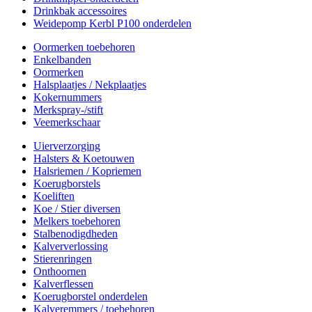
Drinkbak accessoires
Weidepomp Kerbl P100 onderdelen
Oormerken toebehoren
Enkelbanden
Oormerken
Halsplaatjes / Nekplaatjes
Kokernummers
Merkspray-/stift
Veemerkschaar
Uierverzorging
Halsters & Koetouwen
Halsriemen / Kopriemen
Koerugborstels
Koeliften
Koe / Stier diversen
Melkers toebehoren
Stalbenodigdheden
Kalververlossing
Stierenringen
Onthoornen
Kalverflessen
Koerugborstel onderdelen
Kalveremmers / toebehoren