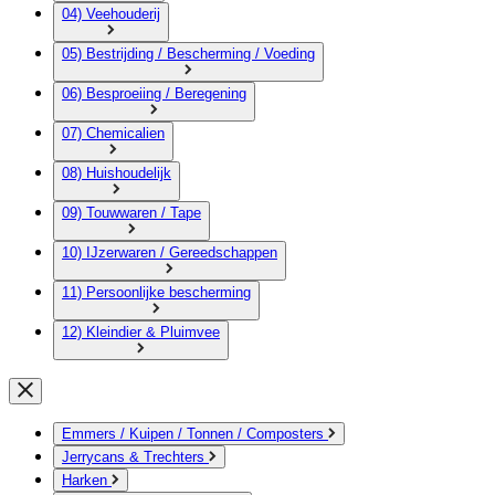
04) Veehouderij
05) Bestrijding / Bescherming / Voeding
06) Besproeiing / Beregening
07) Chemicalien
08) Huishoudelijk
09) Touwwaren / Tape
10) IJzerwaren / Gereedschappen
11) Persoonlijke bescherming
12) Kleindier & Pluimvee
Emmers / Kuipen / Tonnen / Composters
Jerrycans & Trechters
Harken