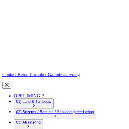
Contact
Retourformulier
Garantieaanvraag
OPRUIMING !!
01) Land-& Tuinbouw
02) Bezems / Borstels / Schildersgereedschap
03) Afrastering