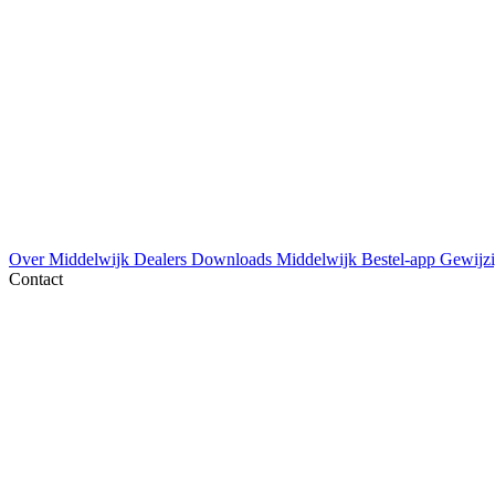
Over Middelwijk
Dealers
Downloads
Middelwijk Bestel-app
Gewijzi
Contact