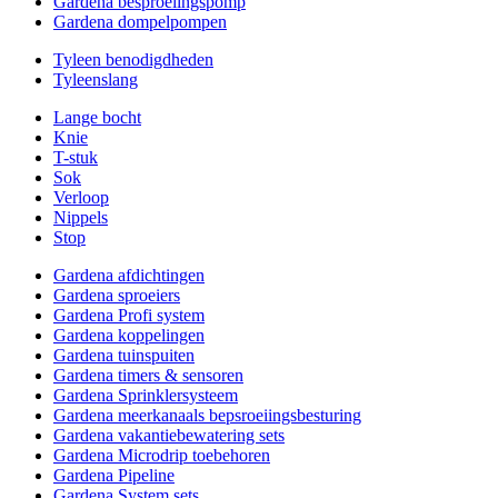
Gardena besproeiingspomp
Gardena dompelpompen
Tyleen benodigdheden
Tyleenslang
Lange bocht
Knie
T-stuk
Sok
Verloop
Nippels
Stop
Gardena afdichtingen
Gardena sproeiers
Gardena Profi system
Gardena koppelingen
Gardena tuinspuiten
Gardena timers & sensoren
Gardena Sprinklersysteem
Gardena meerkanaals bepsroeiingsbesturing
Gardena vakantiebewatering sets
Gardena Microdrip toebehoren
Gardena Pipeline
Gardena System sets