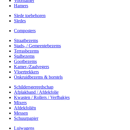
Voorhamer
Hamers
Slede toebehoren
Sledes
Composters
Straatbezems
Stads- / Gemeentebezems
Terrasbezems
Stalbezems
Gootbezems
Kamer-/Zaalvegers
Vloertrekkers
Onkruidbezems & borstels
Schildersgereedschap
Afplakband / Afdekfolie
Kwasten / Rollers / Verfbakjes
Mixers
Afdekfoliën
Messen
Schuurpapier
Luiwagens