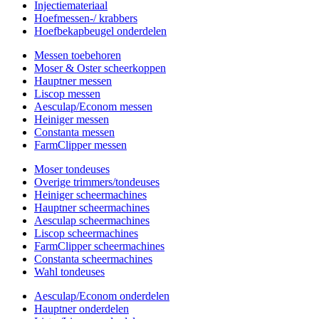
Injectiemateriaal
Hoefmessen-/ krabbers
Hoefbekapbeugel onderdelen
Messen toebehoren
Moser & Oster scheerkoppen
Hauptner messen
Liscop messen
Aesculap/Econom messen
Heiniger messen
Constanta messen
FarmClipper messen
Moser tondeuses
Overige trimmers/tondeuses
Heiniger scheermachines
Hauptner scheermachines
Aesculap scheermachines
Liscop scheermachines
FarmClipper scheermachines
Constanta scheermachines
Wahl tondeuses
Aesculap/Econom onderdelen
Hauptner onderdelen