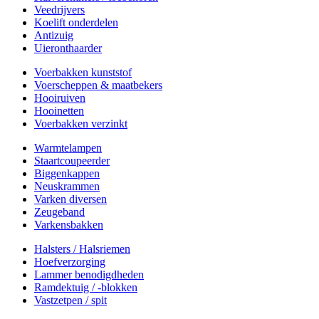
Veedrijvers
Koelift onderdelen
Antizuig
Uieronthaarder
Voerbakken kunststof
Voerscheppen & maatbekers
Hooiruiven
Hooinetten
Voerbakken verzinkt
Warmtelampen
Staartcoupeerder
Biggenkappen
Neuskrammen
Varken diversen
Zeugeband
Varkensbakken
Halsters / Halsriemen
Hoefverzorging
Lammer benodigdheden
Ramdektuig / -blokken
Vastzetpen / spit