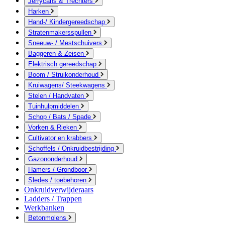
Jerrycans & Trechters
Harken
Hand-/ Kindergereedschap
Stratenmakersspullen
Sneeuw- / Mestschuivers
Baggeren & Zeisen
Elektrisch gereedschap
Boom / Struikonderhoud
Kruiwagens/ Steekwagens
Stelen / Handvaten
Tuinhulpmiddelen
Schop / Bats / Spade
Vorken & Rieken
Cultivator en krabbers
Schoffels / Onkruidbestrijding
Gazononderhoud
Hamers / Grondboor
Sledes / toebehoren
Onkruidverwijderaars
Ladders / Trappen
Werkbanken
Betonmolens