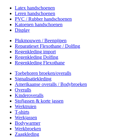
Latex handschoenen
Leren handschoenen
PVC / Rubber handschoenen
Katoenen handschoenen
Display
Plukmouwen / Beenpijpen
Reparatieset Flexothane / Dolfing
Regenkleding import
Regenkleding Dolfing
Regenkleding Flexothane
Toebehoren broeken/overalls
Signalisatiekleding
Amerikaanse overalls / Bodybroeken
Overalls
Kinderoveralls
Stofjassen & korte jassen
Werktruien
T-shirts
Werkjassen
Bodywarmer
Werkbroeken
Zaagkleding