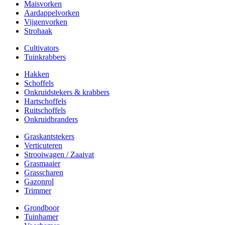
Maisvorken
Aardappelvorken
Vijgenvorken
Strohaak
Cultivators
Tuinkrabbers
Hakken
Schoffels
Onkruidstekers & krabbers
Hartschoffels
Ruitschoffels
Onkruidbranders
Graskantstekers
Verticuteren
Strooiwagen / Zaaivat
Grasmaaier
Grasscharen
Gazonrol
Trimmer
Grondboor
Tuinhamer