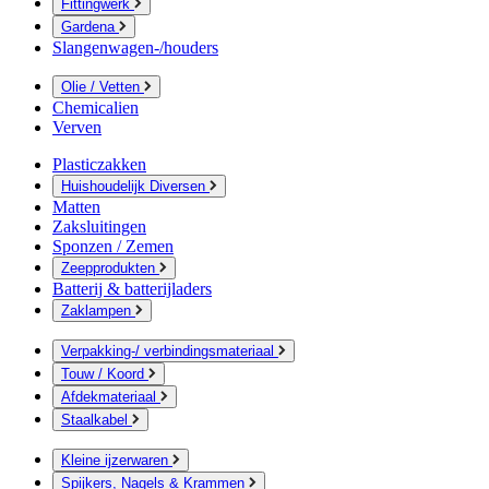
Fittingwerk
Gardena
Slangenwagen-/houders
Olie / Vetten
Chemicalien
Verven
Plasticzakken
Huishoudelijk Diversen
Matten
Zaksluitingen
Sponzen / Zemen
Zeepprodukten
Batterij & batterijladers
Zaklampen
Verpakking-/ verbindingsmateriaal
Touw / Koord
Afdekmateriaal
Staalkabel
Kleine ijzerwaren
Spijkers, Nagels & Krammen