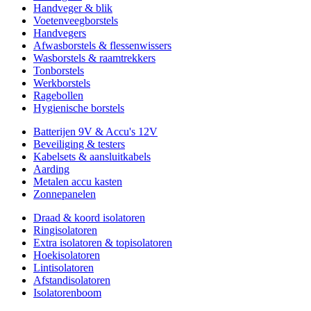
Handveger & blik
Voetenveegborstels
Handvegers
Afwasborstels & flessenwissers
Wasborstels & raamtrekkers
Tonborstels
Werkborstels
Ragebollen
Hygienische borstels
Batterijen 9V & Accu's 12V
Beveiliging & testers
Kabelsets & aansluitkabels
Aarding
Metalen accu kasten
Zonnepanelen
Draad & koord isolatoren
Ringisolatoren
Extra isolatoren & topisolatoren
Hoekisolatoren
Lintisolatoren
Afstandisolatoren
Isolatorenboom