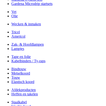
Gardena Microdrip startsets
Vet
Olie
Wecken & inmaken
Tricel
Americol
Zak- & Hoofdlampen
Lampjes
Tape en folie
Kabelbinders / Ty-raps
Bindtouw
Metselkoord
Touw
Elastisch koord
Afdekproducten
Heffen en takelen
Staalkabel