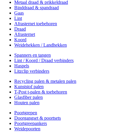
Metaal draad & prikkeldraad
Binddraad & spandraad
Gaas
Lint
Afrasternet toebehoren
Draad
Afrasternet
Koord
Weidehekken / Landhekken
Spanners en tangen
Lint / Koord / Draad verbinders
Haspels
Litzclip verbinders
Recycling palen & metalen palen
Kunststof palen
T-Post t-palen & toebehoren
Glasfiber palen
Houten palen
Poortgrepen
Doorgangset & poortsets
Poortgreepankers
Weidepoorten