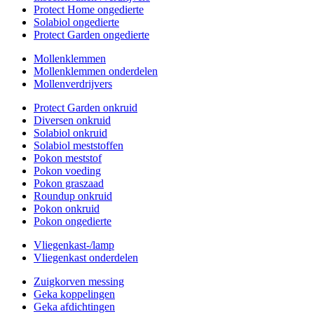
Protect Home ongedierte
Solabiol ongedierte
Protect Garden ongedierte
Mollenklemmen
Mollenklemmen onderdelen
Mollenverdrijvers
Protect Garden onkruid
Diversen onkruid
Solabiol onkruid
Solabiol meststoffen
Pokon meststof
Pokon voeding
Pokon graszaad
Roundup onkruid
Pokon onkruid
Pokon ongedierte
Vliegenkast-/lamp
Vliegenkast onderdelen
Zuigkorven messing
Geka koppelingen
Geka afdichtingen