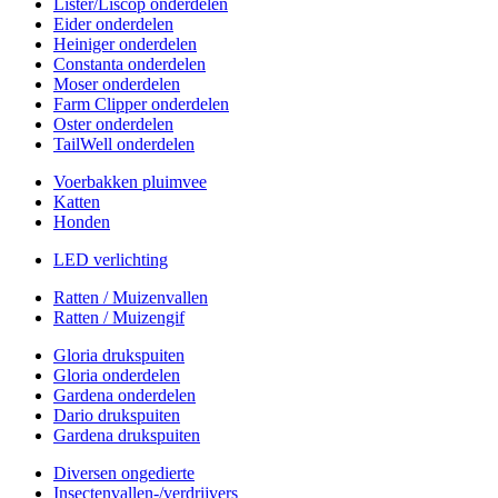
Lister/Liscop onderdelen
Eider onderdelen
Heiniger onderdelen
Constanta onderdelen
Moser onderdelen
Farm Clipper onderdelen
Oster onderdelen
TailWell onderdelen
Voerbakken pluimvee
Katten
Honden
LED verlichting
Ratten / Muizenvallen
Ratten / Muizengif
Gloria drukspuiten
Gloria onderdelen
Gardena onderdelen
Dario drukspuiten
Gardena drukspuiten
Diversen ongedierte
Insectenvallen-/verdrijvers