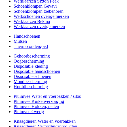
Werklaarzen Sixton Peak
Schoenklompen Gevavi
Schoenklompen toebehoren
Werkschoenen overige merken
Werklaarzen Bekina
Werklaarzen overige merken
Handschoenen
Mutsen
Thermo ondergoed
Gehoorbescherming
Oogbescherming
Disposable kleding
Disposable handschoenen
Disposable schoenen
Mondbescherming
Hoofdbescherming
Pluimvee Water en voerbakken / silos
Pluimvee Kuikenverzorging
Pluimvee Hokken, netten
Pluimvee Overig
Knaagdieren Water en voerbakken
Knaagdieren Verzorgingsproducten