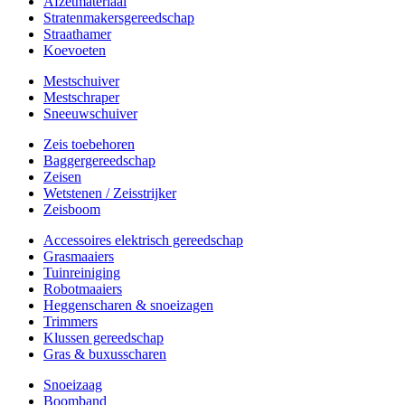
Afzetmateriaal
Stratenmakersgereedschap
Straathamer
Koevoeten
Mestschuiver
Mestschraper
Sneeuwschuiver
Zeis toebehoren
Baggergereedschap
Zeisen
Wetstenen / Zeisstrijker
Zeisboom
Accessoires elektrisch gereedschap
Grasmaaiers
Tuinreiniging
Robotmaaiers
Heggenscharen & snoeizagen
Trimmers
Klussen gereedschap
Gras & buxusscharen
Snoeizaag
Boomband