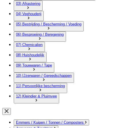
03) Afrastering
04) Veehouderij
05) Bestrijding / Bescherming / Voeding
06) Besproeiing / Beregening
07) Chemicalien
08) Huishoudelijk
09) Touwwaren / Tape
10) IJzerwaren / Gereedschappen
11) Persoonlijke bescherming
12) Kleindier & Pluimvee
Emmers / Kuipen / Tonnen / Composters