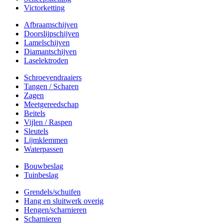
Victorketting
Afbraamschijven
Doorslijpschijven
Lamelschijven
Diamantschijven
Laselektroden
Schroevendraaiers
Tangen / Scharen
Zagen
Meetgereedschap
Beitels
Vijlen / Raspen
Sleutels
Lijmklemmen
Waterpassen
Bouwbeslag
Tuinbeslag
Grendels/schuifen
Hang en sluitwerk overig
Hengen/scharnieren
Scharnieren