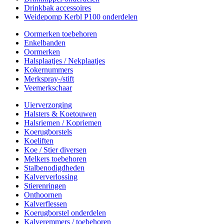
Drinkbak accessoires
Weidepomp Kerbl P100 onderdelen
Oormerken toebehoren
Enkelbanden
Oormerken
Halsplaatjes / Nekplaatjes
Kokernummers
Merkspray-/stift
Veemerkschaar
Uierverzorging
Halsters & Koetouwen
Halsriemen / Kopriemen
Koerugborstels
Koeliften
Koe / Stier diversen
Melkers toebehoren
Stalbenodigdheden
Kalververlossing
Stierenringen
Onthoornen
Kalverflessen
Koerugborstel onderdelen
Kalveremmers / toebehoren