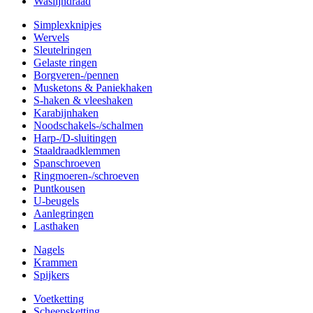
Waslijndraad
Simplexknipjes
Wervels
Sleutelringen
Gelaste ringen
Borgveren-/pennen
Musketons & Paniekhaken
S-haken & vleeshaken
Karabijnhaken
Noodschakels-/schalmen
Harp-/D-sluitingen
Staaldraadklemmen
Spanschroeven
Ringmoeren-/schroeven
Puntkousen
U-beugels
Aanlegringen
Lasthaken
Nagels
Krammen
Spijkers
Voetketting
Scheepsketting