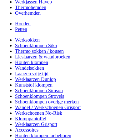
Werkjassen Havep
Thermohemden
Overhemden
Hoeden
Petten
Werksokken
Schoenklompen Sika
Thermo sokken / kousen
Lieslaarzen & waadbroeken
Houten klompen
Wandelsokken
Laarzen vrije tijd
Werklaarzen Dunlop
Kunststof klompen
Schoenklompen Simson
Schoenklompen Strovels
Schoenklompen overige merken
Wandel-/ Werkschoenen Grisport
Werkschoenen No-Risk
Klomppantoffel
Werklaarzen Grisport
Accessoires
Houten klompen toebehoren