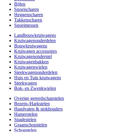
Bijlen
Snoeischaren
Heggenscharen
Takkenscharen
Snoeimessen
Landbouwkruiwagens
Kruiwagenonderdelen
Bouwkruiwagens
Kruiwagen accessoires
Kruiwagenonderstel
Kruiwagenbakken
Kruiwagenwielen
Steekwagenonderdelen
Huis en Tuin kruiwagens
Steekwagen
Bok- en Zwenkwielen
Overige gereedschapstelen
Bezem-/Harkstelen
Handvaten & stokhouders
Hamerstelen
Spadestelen
Graanschopstelen
Schopstelen