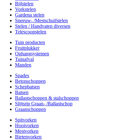
Bijlstelen
Vorkstelen
Gardena stelen
Sneeuw- /Mestschuifstelen
Stelen / Handvaten diversen
Telescoopstelen
Tuin producten
Fruitplukker
Ophangsystemen
Tuinafval
Manden
Spades
Betonschoppen
Schepbatsen
Batsen
Ballastschoppen & stalschoppen
Slijtsrip Graan- /Ballastschop
Graanschoppen
Spitvorken
Hooivorken
Mestvorken
Bietenvorken