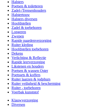
Halsters
Poetsen & toiletteren
Zadel-/Trensenhouders
Halstertouw
Halsters diversen
Hoofdstellen
Zadel & toebehoren
Longeren
Zwepen
Rapide paardenverzorging
Ruiter kleding
Hoofdstellen toebehoren
Dekens
Verlichting & Reflectie
Rapide leerverzorging
Likstenen en houders
Poetsen & wassen Oster
Poetssets & koffers
Ruiter laarzen & jodphurs
Ruiter veiligheid & bescherming
Ruiter - toebehoren
Voerbak kunststof
Klauwverzorging
Diversen