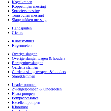
Kogelkranen
Koppelingen messing
Sproeiers messing
Tuinspuiten messing
Slangstukken messing
Handspuiten
Gieters
Kunststoftules
Regenmeters
Overige slangen
Overige slangenwagen & houders
Beregeningsslangen
Gardena slangen
Gardena slangenwagen & houders
Slangklemmen
Leader pompen
Zwengelpompen & Onderdelen
Ebara pompen
Pompaccessoires
Excellent pompen
Kinpumps