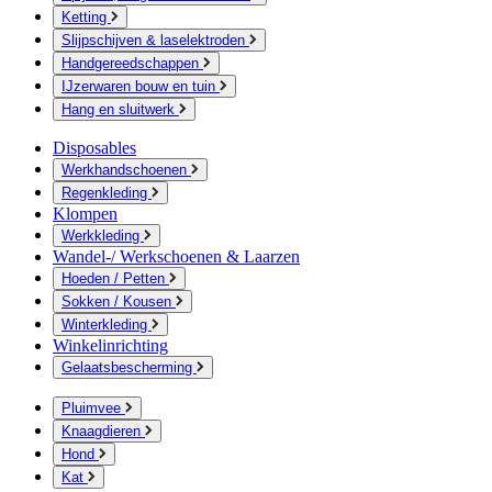
Ketting
Slijpschijven & laselektroden
Handgereedschappen
IJzerwaren bouw en tuin
Hang en sluitwerk
Disposables
Werkhandschoenen
Regenkleding
Klompen
Werkkleding
Wandel-/ Werkschoenen & Laarzen
Hoeden / Petten
Sokken / Kousen
Winterkleding
Winkelinrichting
Gelaatsbescherming
Pluimvee
Knaagdieren
Hond
Kat