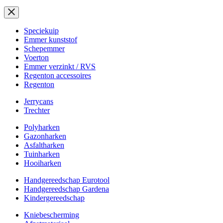
Speciekuip
Emmer kunststof
Schepemmer
Voerton
Emmer verzinkt / RVS
Regenton accessoires
Regenton
Jerrycans
Trechter
Polyharken
Gazonharken
Asfaltharken
Tuinharken
Hooiharken
Handgereedschap Eurotool
Handgereedschap Gardena
Kindergereedschap
Kniebescherming