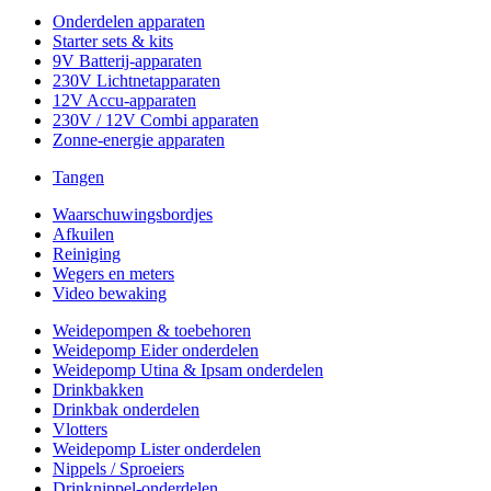
Onderdelen apparaten
Starter sets & kits
9V Batterij-apparaten
230V Lichtnetapparaten
12V Accu-apparaten
230V / 12V Combi apparaten
Zonne-energie apparaten
Tangen
Waarschuwingsbordjes
Afkuilen
Reiniging
Wegers en meters
Video bewaking
Weidepompen & toebehoren
Weidepomp Eider onderdelen
Weidepomp Utina & Ipsam onderdelen
Drinkbakken
Drinkbak onderdelen
Vlotters
Weidepomp Lister onderdelen
Nippels / Sproeiers
Drinknippel-onderdelen