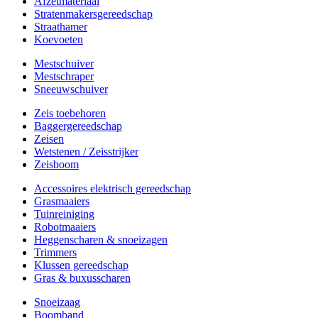
Afzetmateriaal
Stratenmakersgereedschap
Straathamer
Koevoeten
Mestschuiver
Mestschraper
Sneeuwschuiver
Zeis toebehoren
Baggergereedschap
Zeisen
Wetstenen / Zeisstrijker
Zeisboom
Accessoires elektrisch gereedschap
Grasmaaiers
Tuinreiniging
Robotmaaiers
Heggenscharen & snoeizagen
Trimmers
Klussen gereedschap
Gras & buxusscharen
Snoeizaag
Boomband