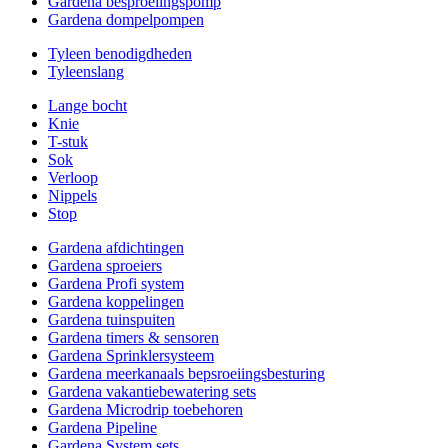
Gardena besproeiingspomp
Gardena dompelpompen
Tyleen benodigdheden
Tyleenslang
Lange bocht
Knie
T-stuk
Sok
Verloop
Nippels
Stop
Gardena afdichtingen
Gardena sproeiers
Gardena Profi system
Gardena koppelingen
Gardena tuinspuiten
Gardena timers & sensoren
Gardena Sprinklersysteem
Gardena meerkanaals bepsroeiingsbesturing
Gardena vakantiebewatering sets
Gardena Microdrip toebehoren
Gardena Pipeline
Gardena System sets