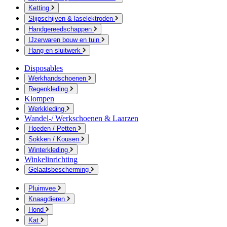
Ketting
Slijpschijven & laselektroden
Handgereedschappen
IJzerwaren bouw en tuin
Hang en sluitwerk
Disposables
Werkhandschoenen
Regenkleding
Klompen
Werkkleding
Wandel-/ Werkschoenen & Laarzen
Hoeden / Petten
Sokken / Kousen
Winterkleding
Winkelinrichting
Gelaatsbescherming
Pluimvee
Knaagdieren
Hond
Kat