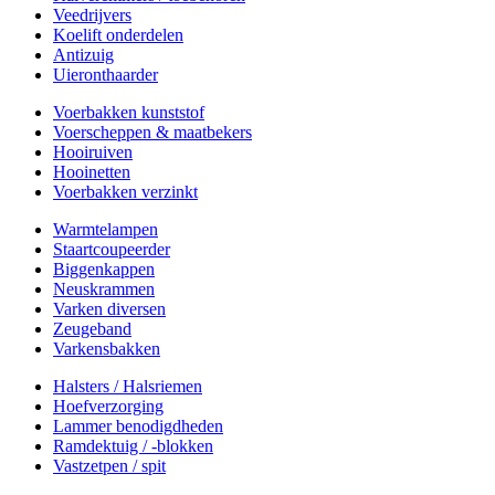
Veedrijvers
Koelift onderdelen
Antizuig
Uieronthaarder
Voerbakken kunststof
Voerscheppen & maatbekers
Hooiruiven
Hooinetten
Voerbakken verzinkt
Warmtelampen
Staartcoupeerder
Biggenkappen
Neuskrammen
Varken diversen
Zeugeband
Varkensbakken
Halsters / Halsriemen
Hoefverzorging
Lammer benodigdheden
Ramdektuig / -blokken
Vastzetpen / spit