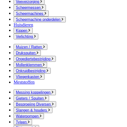
Veeverzorging
Scheermessen
Scheermachines
Scheermachine onderdelen
Huisdieren
Kippen
Verlichting
Muizen / Ratten
Drukspuiten
Ongediertebestrijding
Mollenklemmen
Onkruidbestrijding
Vliegenkasten
Meststoffen
Messing koppelingen
Gieters / Spuiten
Besproeiing Diversen
Slangen & houders
Waterpompen
Tyleen