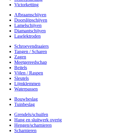
Victorketting
Afbraamschijven
Doorslijpschijven
Lamelschijven
Diamantschijven
Laselektroden
Schroevendraaiers
Tangen / Scharen
Zagen
Meetgereedschap
Beitels
Vijlen / Raspen
Sleutels
Lijmklemmen
Waterpassen
Bouwbeslag
Tuinbeslag
Grendels/schuifen
Hang en sluitwerk overig
Hengen/scharnieren
Scharnieren