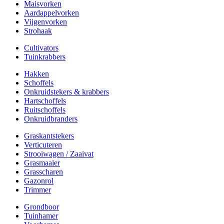
Maisvorken
Aardappelvorken
Vijgenvorken
Strohaak
Cultivators
Tuinkrabbers
Hakken
Schoffels
Onkruidstekers & krabbers
Hartschoffels
Ruitschoffels
Onkruidbranders
Graskantstekers
Verticuteren
Strooiwagen / Zaaivat
Grasmaaier
Grasscharen
Gazonrol
Trimmer
Grondboor
Tuinhamer