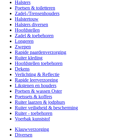
Halsters
Poetsen & toiletteren
Zadel-/Trensenhouders
Halstertouw
Halsters diversen
Hoofdstellen
Zadel & toebehoren
Longeren
Zwepen
Rapide paardenverzorging
Ruiter kleding
Hoofdstellen toebehoren
Dekens
Verlichting & Reflectie
Rapide leerverzorging
Likstenen en houders
Poetsen & wassen Oster
Poetssets & koffers
Ruiter laarzen & jodphurs
Ruiter veiligheid & bescherming
Ruiter - toebehoren
Voerbak kunststof
Klauwverzorging
Diversen