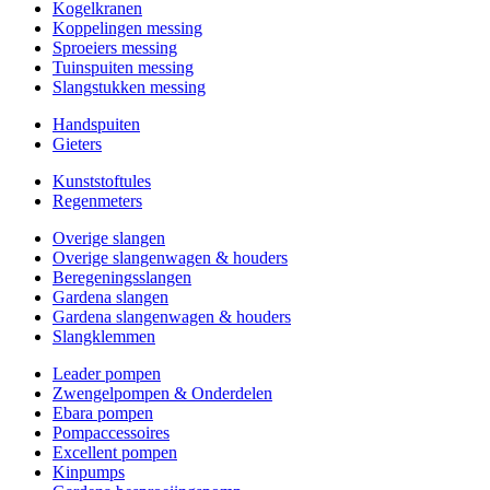
Kogelkranen
Koppelingen messing
Sproeiers messing
Tuinspuiten messing
Slangstukken messing
Handspuiten
Gieters
Kunststoftules
Regenmeters
Overige slangen
Overige slangenwagen & houders
Beregeningsslangen
Gardena slangen
Gardena slangenwagen & houders
Slangklemmen
Leader pompen
Zwengelpompen & Onderdelen
Ebara pompen
Pompaccessoires
Excellent pompen
Kinpumps