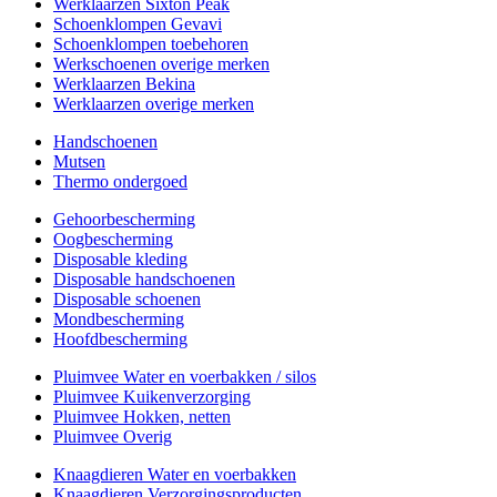
Werklaarzen Sixton Peak
Schoenklompen Gevavi
Schoenklompen toebehoren
Werkschoenen overige merken
Werklaarzen Bekina
Werklaarzen overige merken
Handschoenen
Mutsen
Thermo ondergoed
Gehoorbescherming
Oogbescherming
Disposable kleding
Disposable handschoenen
Disposable schoenen
Mondbescherming
Hoofdbescherming
Pluimvee Water en voerbakken / silos
Pluimvee Kuikenverzorging
Pluimvee Hokken, netten
Pluimvee Overig
Knaagdieren Water en voerbakken
Knaagdieren Verzorgingsproducten