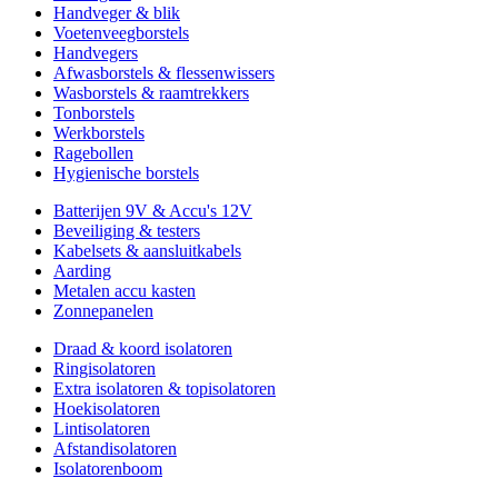
Handveger & blik
Voetenveegborstels
Handvegers
Afwasborstels & flessenwissers
Wasborstels & raamtrekkers
Tonborstels
Werkborstels
Ragebollen
Hygienische borstels
Batterijen 9V & Accu's 12V
Beveiliging & testers
Kabelsets & aansluitkabels
Aarding
Metalen accu kasten
Zonnepanelen
Draad & koord isolatoren
Ringisolatoren
Extra isolatoren & topisolatoren
Hoekisolatoren
Lintisolatoren
Afstandisolatoren
Isolatorenboom