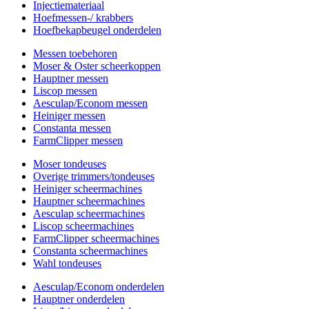
Injectiemateriaal
Hoefmessen-/ krabbers
Hoefbekapbeugel onderdelen
Messen toebehoren
Moser & Oster scheerkoppen
Hauptner messen
Liscop messen
Aesculap/Econom messen
Heiniger messen
Constanta messen
FarmClipper messen
Moser tondeuses
Overige trimmers/tondeuses
Heiniger scheermachines
Hauptner scheermachines
Aesculap scheermachines
Liscop scheermachines
FarmClipper scheermachines
Constanta scheermachines
Wahl tondeuses
Aesculap/Econom onderdelen
Hauptner onderdelen