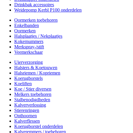
Drinkbak accessoires
Weidepomp Kerbl P100 onderdelen
Oormerken toebehoren
Enkelbanden
Oormerken
Halsplaatjes / Nekplaatjes
Kokernummers
Merkspray-/stift
Veemerkschaar
Uierverzorging
Halsters & Koetouwen
Halsriemen / Kopriemen
Koerugborstels
Koeliften
Koe / Stier diversen
Melkers toebehoren
Stalbenodigdheden
Kalververlossing
Stierenringen
Onthoornen
Kalverflessen
Koerugborstel onderdelen
Kalveremmers / toebehoren