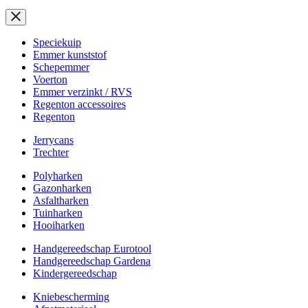
Speciekuip
Emmer kunststof
Schepemmer
Voerton
Emmer verzinkt / RVS
Regenton accessoires
Regenton
Jerrycans
Trechter
Polyharken
Gazonharken
Asfaltharken
Tuinharken
Hooiharken
Handgereedschap Eurotool
Handgereedschap Gardena
Kindergereedschap
Kniebescherming