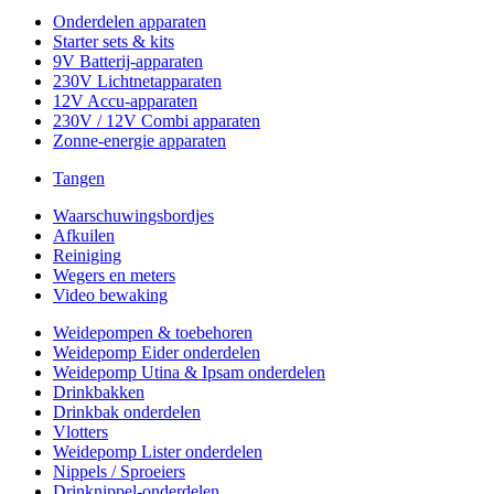
Onderdelen apparaten
Starter sets & kits
9V Batterij-apparaten
230V Lichtnetapparaten
12V Accu-apparaten
230V / 12V Combi apparaten
Zonne-energie apparaten
Tangen
Waarschuwingsbordjes
Afkuilen
Reiniging
Wegers en meters
Video bewaking
Weidepompen & toebehoren
Weidepomp Eider onderdelen
Weidepomp Utina & Ipsam onderdelen
Drinkbakken
Drinkbak onderdelen
Vlotters
Weidepomp Lister onderdelen
Nippels / Sproeiers
Drinknippel-onderdelen