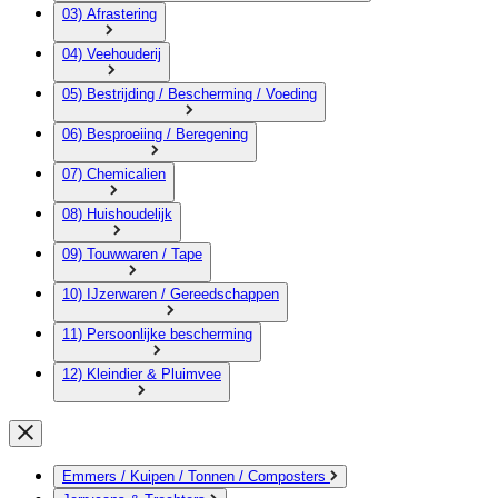
03) Afrastering
04) Veehouderij
05) Bestrijding / Bescherming / Voeding
06) Besproeiing / Beregening
07) Chemicalien
08) Huishoudelijk
09) Touwwaren / Tape
10) IJzerwaren / Gereedschappen
11) Persoonlijke bescherming
12) Kleindier & Pluimvee
Emmers / Kuipen / Tonnen / Composters