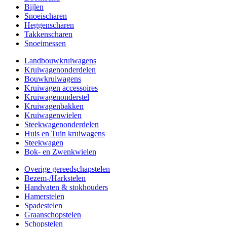
Bijlen
Snoeischaren
Heggenscharen
Takkenscharen
Snoeimessen
Landbouwkruiwagens
Kruiwagenonderdelen
Bouwkruiwagens
Kruiwagen accessoires
Kruiwagenonderstel
Kruiwagenbakken
Kruiwagenwielen
Steekwagenonderdelen
Huis en Tuin kruiwagens
Steekwagen
Bok- en Zwenkwielen
Overige gereedschapstelen
Bezem-/Harkstelen
Handvaten & stokhouders
Hamerstelen
Spadestelen
Graanschopstelen
Schopstelen