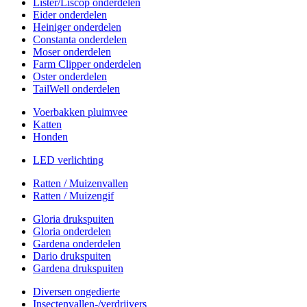
Lister/Liscop onderdelen
Eider onderdelen
Heiniger onderdelen
Constanta onderdelen
Moser onderdelen
Farm Clipper onderdelen
Oster onderdelen
TailWell onderdelen
Voerbakken pluimvee
Katten
Honden
LED verlichting
Ratten / Muizenvallen
Ratten / Muizengif
Gloria drukspuiten
Gloria onderdelen
Gardena onderdelen
Dario drukspuiten
Gardena drukspuiten
Diversen ongedierte
Insectenvallen-/verdrijvers