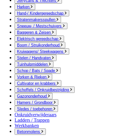
Jerrycans & Trechters
Harken
Hand-/ Kindergereedschap
Stratenmakersspullen
Sneeuw- / Mestschuivers
Baggeren & Zeisen
Elektrisch gereedschap
Boom / Struikonderhoud
Kruiwagens/ Steekwagens
Stelen / Handvaten
Tuinhulpmiddelen
Schop / Bats / Spade
Vorken & Rieken
Cultivator en krabbers
Schoffels / Onkruidbestrijding
Gazononderhoud
Hamers / Grondboor
Sledes / toebehoren
Onkruidverwijderaars
Ladders / Trappen
Werkbanken
Betonmolens