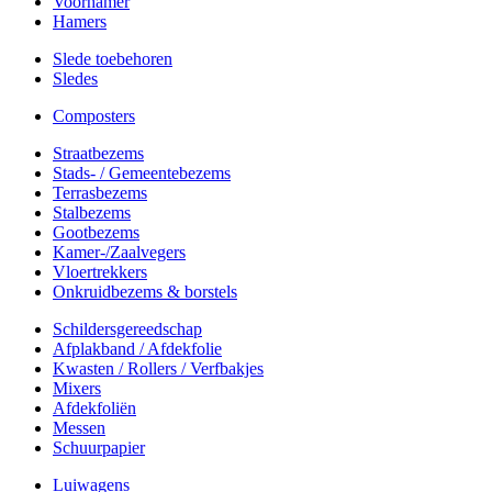
Voorhamer
Hamers
Slede toebehoren
Sledes
Composters
Straatbezems
Stads- / Gemeentebezems
Terrasbezems
Stalbezems
Gootbezems
Kamer-/Zaalvegers
Vloertrekkers
Onkruidbezems & borstels
Schildersgereedschap
Afplakband / Afdekfolie
Kwasten / Rollers / Verfbakjes
Mixers
Afdekfoliën
Messen
Schuurpapier
Luiwagens