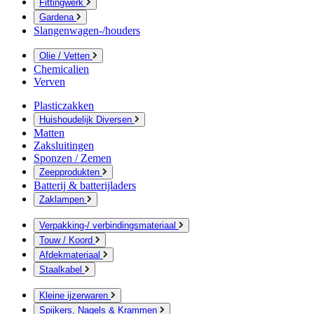
Fittingwerk
Gardena
Slangenwagen-/houders
Olie / Vetten
Chemicalien
Verven
Plasticzakken
Huishoudelijk Diversen
Matten
Zaksluitingen
Sponzen / Zemen
Zeepprodukten
Batterij & batterijladers
Zaklampen
Verpakking-/ verbindingsmateriaal
Touw / Koord
Afdekmateriaal
Staalkabel
Kleine ijzerwaren
Spijkers, Nagels & Krammen