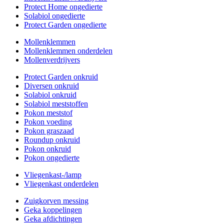
Protect Home ongedierte
Solabiol ongedierte
Protect Garden ongedierte
Mollenklemmen
Mollenklemmen onderdelen
Mollenverdrijvers
Protect Garden onkruid
Diversen onkruid
Solabiol onkruid
Solabiol meststoffen
Pokon meststof
Pokon voeding
Pokon graszaad
Roundup onkruid
Pokon onkruid
Pokon ongedierte
Vliegenkast-/lamp
Vliegenkast onderdelen
Zuigkorven messing
Geka koppelingen
Geka afdichtingen