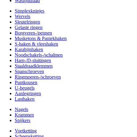
Waslijndraad
Simplexknipjes
Wervels
Sleutelringen
Gelaste ringen
Borgveren-/pennen
Musketons & Paniekhaken
S-haken & vleeshaken
Karabijnhaken
Noodschakels-/schalmen
Harp-/D-sluitingen
Staaldraadklemmen
Spanschroeven
Ringmoeren-/schroeven
Puntkousen
U-beugels
Aanlegringen
Lasthaken
Nagels
Krammen
Spijkers
Voetketting
Scheepsketting