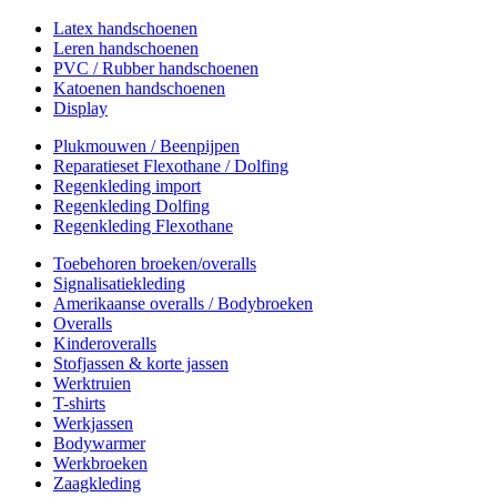
Latex handschoenen
Leren handschoenen
PVC / Rubber handschoenen
Katoenen handschoenen
Display
Plukmouwen / Beenpijpen
Reparatieset Flexothane / Dolfing
Regenkleding import
Regenkleding Dolfing
Regenkleding Flexothane
Toebehoren broeken/overalls
Signalisatiekleding
Amerikaanse overalls / Bodybroeken
Overalls
Kinderoveralls
Stofjassen & korte jassen
Werktruien
T-shirts
Werkjassen
Bodywarmer
Werkbroeken
Zaagkleding