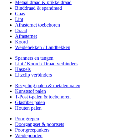
Metaal draad & prikkeldraad
Binddraad & spandraad
Gaas
Lint
Afrasternet toebehoren
Draad
Afrasternet
Koord
Weidehekken / Landhekken
Spanners en tangen
Lint / Koord / Draad verbinders
Haspels
Litzclip verbinders
Recycling palen & metalen palen
Kunststof palen
T-Post t-palen & toebehoren
Glasfiber palen
Houten palen
Poortgrepen
Doorgangset & poortsets
Poortgreepankers
Weidepoorten