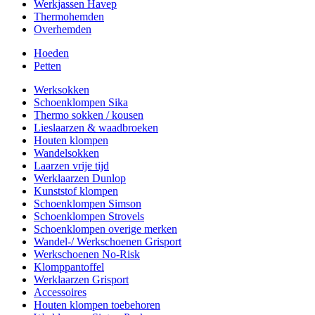
Werkjassen Havep
Thermohemden
Overhemden
Hoeden
Petten
Werksokken
Schoenklompen Sika
Thermo sokken / kousen
Lieslaarzen & waadbroeken
Houten klompen
Wandelsokken
Laarzen vrije tijd
Werklaarzen Dunlop
Kunststof klompen
Schoenklompen Simson
Schoenklompen Strovels
Schoenklompen overige merken
Wandel-/ Werkschoenen Grisport
Werkschoenen No-Risk
Klomppantoffel
Werklaarzen Grisport
Accessoires
Houten klompen toebehoren