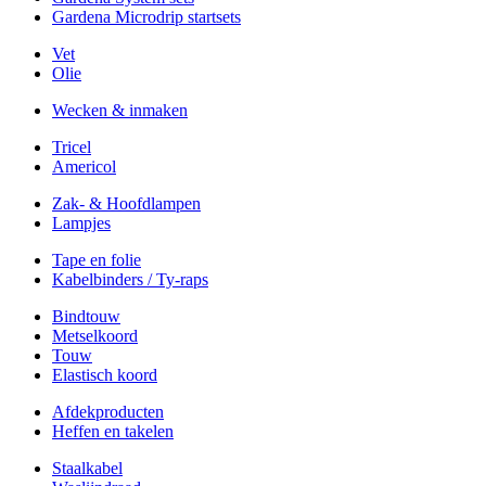
Gardena Microdrip startsets
Vet
Olie
Wecken & inmaken
Tricel
Americol
Zak- & Hoofdlampen
Lampjes
Tape en folie
Kabelbinders / Ty-raps
Bindtouw
Metselkoord
Touw
Elastisch koord
Afdekproducten
Heffen en takelen
Staalkabel