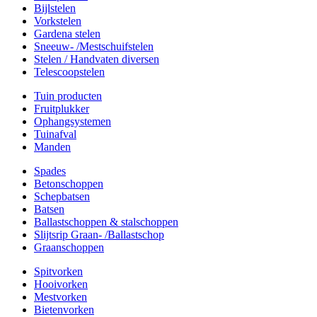
Bijlstelen
Vorkstelen
Gardena stelen
Sneeuw- /Mestschuifstelen
Stelen / Handvaten diversen
Telescoopstelen
Tuin producten
Fruitplukker
Ophangsystemen
Tuinafval
Manden
Spades
Betonschoppen
Schepbatsen
Batsen
Ballastschoppen & stalschoppen
Slijtsrip Graan- /Ballastschop
Graanschoppen
Spitvorken
Hooivorken
Mestvorken
Bietenvorken