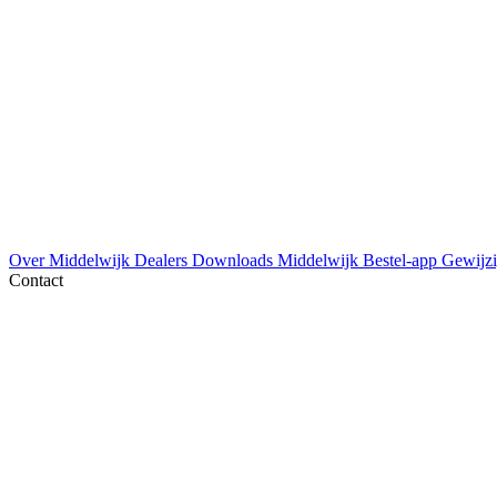
Over Middelwijk
Dealers
Downloads
Middelwijk Bestel-app
Gewijzi
Contact