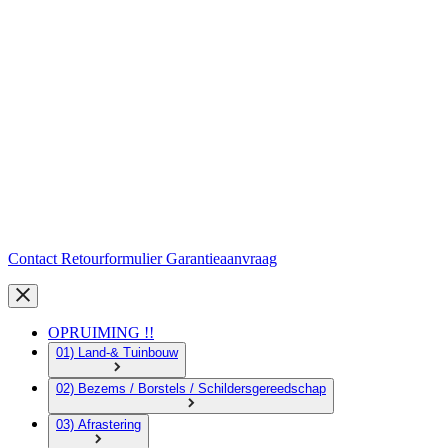
Contact
Retourformulier
Garantieaanvraag
OPRUIMING !!
01) Land-& Tuinbouw
02) Bezems / Borstels / Schildersgereedschap
03) Afrastering