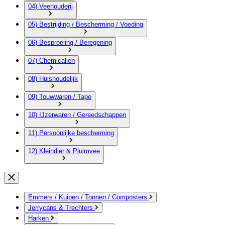
04) Veehouderij
05) Bestrijding / Bescherming / Voeding
06) Besproeiing / Beregening
07) Chemicalien
08) Huishoudelijk
09) Touwwaren / Tape
10) IJzerwaren / Gereedschappen
11) Persoonlijke bescherming
12) Kleindier & Pluimvee
Emmers / Kuipen / Tonnen / Composters
Jerrycans & Trechters
Harken