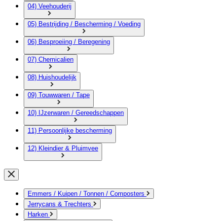
04) Veehouderij
05) Bestrijding / Bescherming / Voeding
06) Besproeiing / Beregening
07) Chemicalien
08) Huishoudelijk
09) Touwwaren / Tape
10) IJzerwaren / Gereedschappen
11) Persoonlijke bescherming
12) Kleindier & Pluimvee
Emmers / Kuipen / Tonnen / Composters
Jerrycans & Trechters
Harken