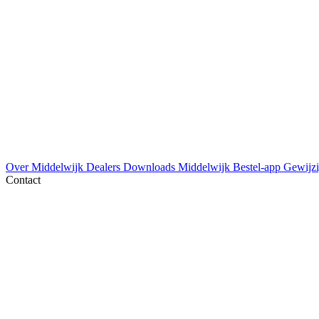
Over Middelwijk
Dealers
Downloads
Middelwijk Bestel-app
Gewijzi
Contact