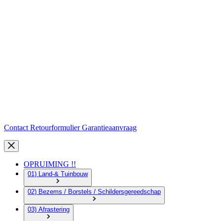
Contact
Retourformulier
Garantieaanvraag
OPRUIMING !!
01) Land-& Tuinbouw
02) Bezems / Borstels / Schildersgereedschap
03) Afrastering