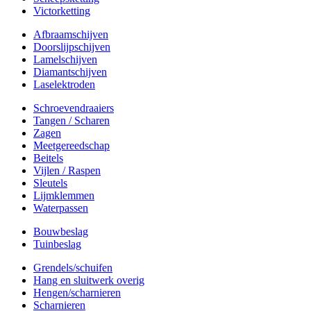
Victorketting
Afbraamschijven
Doorslijpschijven
Lamelschijven
Diamantschijven
Laselektroden
Schroevendraaiers
Tangen / Scharen
Zagen
Meetgereedschap
Beitels
Vijlen / Raspen
Sleutels
Lijmklemmen
Waterpassen
Bouwbeslag
Tuinbeslag
Grendels/schuifen
Hang en sluitwerk overig
Hengen/scharnieren
Scharnieren