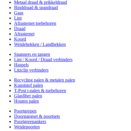
Metaal draad & prikkeldraad
Binddraad & spandraad
Gaas
Lint
Afrasternet toebehoren
Draad
Afrasternet
Koord
Weidehekken / Landhekken
Spanners en tangen
Lint / Koord / Draad verbinders
Haspels
Litzclip verbinders
Recycling palen & metalen palen
Kunststof palen
T-Post t-palen & toebehoren
Glasfiber palen
Houten palen
Poortgrepen
Doorgangset & poortsets
Poortgreepankers
Weidepoorten