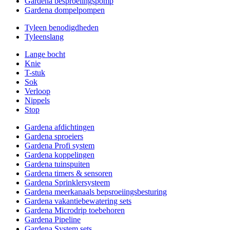
Gardena besproeiingspomp
Gardena dompelpompen
Tyleen benodigdheden
Tyleenslang
Lange bocht
Knie
T-stuk
Sok
Verloop
Nippels
Stop
Gardena afdichtingen
Gardena sproeiers
Gardena Profi system
Gardena koppelingen
Gardena tuinspuiten
Gardena timers & sensoren
Gardena Sprinklersysteem
Gardena meerkanaals bepsroeiingsbesturing
Gardena vakantiebewatering sets
Gardena Microdrip toebehoren
Gardena Pipeline
Gardena System sets