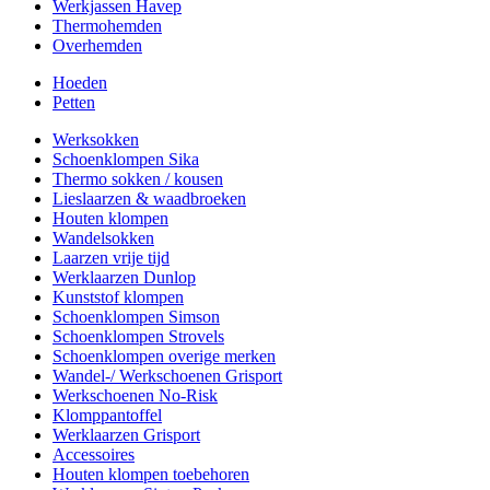
Werkjassen Havep
Thermohemden
Overhemden
Hoeden
Petten
Werksokken
Schoenklompen Sika
Thermo sokken / kousen
Lieslaarzen & waadbroeken
Houten klompen
Wandelsokken
Laarzen vrije tijd
Werklaarzen Dunlop
Kunststof klompen
Schoenklompen Simson
Schoenklompen Strovels
Schoenklompen overige merken
Wandel-/ Werkschoenen Grisport
Werkschoenen No-Risk
Klomppantoffel
Werklaarzen Grisport
Accessoires
Houten klompen toebehoren