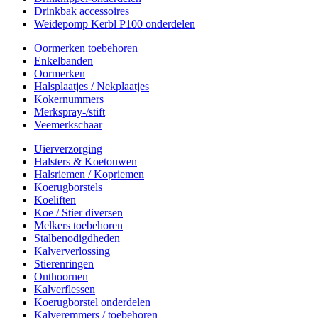
Drinkbak accessoires
Weidepomp Kerbl P100 onderdelen
Oormerken toebehoren
Enkelbanden
Oormerken
Halsplaatjes / Nekplaatjes
Kokernummers
Merkspray-/stift
Veemerkschaar
Uierverzorging
Halsters & Koetouwen
Halsriemen / Kopriemen
Koerugborstels
Koeliften
Koe / Stier diversen
Melkers toebehoren
Stalbenodigdheden
Kalververlossing
Stierenringen
Onthoornen
Kalverflessen
Koerugborstel onderdelen
Kalveremmers / toebehoren