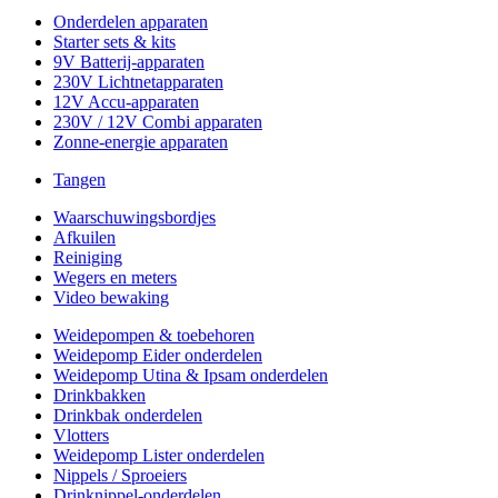
Onderdelen apparaten
Starter sets & kits
9V Batterij-apparaten
230V Lichtnetapparaten
12V Accu-apparaten
230V / 12V Combi apparaten
Zonne-energie apparaten
Tangen
Waarschuwingsbordjes
Afkuilen
Reiniging
Wegers en meters
Video bewaking
Weidepompen & toebehoren
Weidepomp Eider onderdelen
Weidepomp Utina & Ipsam onderdelen
Drinkbakken
Drinkbak onderdelen
Vlotters
Weidepomp Lister onderdelen
Nippels / Sproeiers
Drinknippel-onderdelen