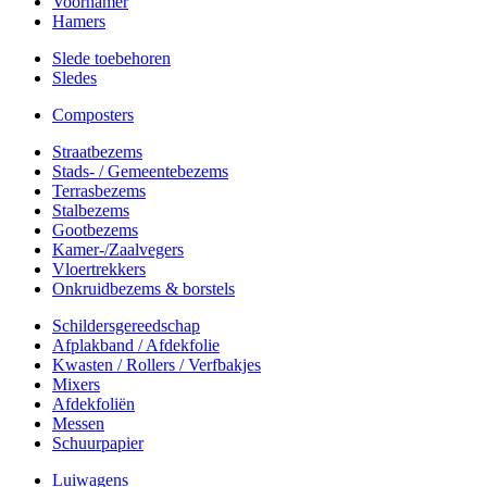
Voorhamer
Hamers
Slede toebehoren
Sledes
Composters
Straatbezems
Stads- / Gemeentebezems
Terrasbezems
Stalbezems
Gootbezems
Kamer-/Zaalvegers
Vloertrekkers
Onkruidbezems & borstels
Schildersgereedschap
Afplakband / Afdekfolie
Kwasten / Rollers / Verfbakjes
Mixers
Afdekfoliën
Messen
Schuurpapier
Luiwagens