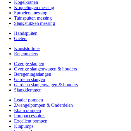
Kogelkranen
Koppelingen messing
Sproeiers messing
Tuinspuiten messing
Slangstukken messing
Handspuiten
Gieters
Kunststoftules
Regenmeters
Overige slangen
Overige slangenwagen & houders
Beregeningsslangen
Gardena slangen
Gardena slangenwagen & houders
Slangklemmen
Leader pompen
Zwengelpompen & Onderdelen
Ebara pompen
Pompaccessoires
Excellent pompen
Kinpumps