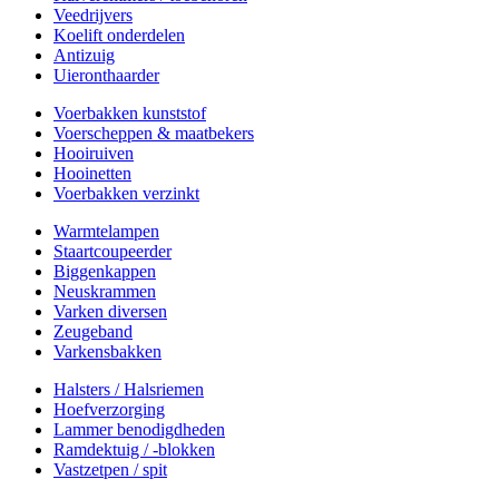
Veedrijvers
Koelift onderdelen
Antizuig
Uieronthaarder
Voerbakken kunststof
Voerscheppen & maatbekers
Hooiruiven
Hooinetten
Voerbakken verzinkt
Warmtelampen
Staartcoupeerder
Biggenkappen
Neuskrammen
Varken diversen
Zeugeband
Varkensbakken
Halsters / Halsriemen
Hoefverzorging
Lammer benodigdheden
Ramdektuig / -blokken
Vastzetpen / spit