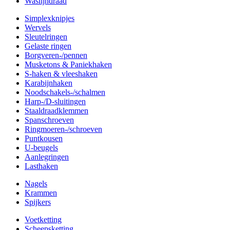
Waslijndraad
Simplexknipjes
Wervels
Sleutelringen
Gelaste ringen
Borgveren-/pennen
Musketons & Paniekhaken
S-haken & vleeshaken
Karabijnhaken
Noodschakels-/schalmen
Harp-/D-sluitingen
Staaldraadklemmen
Spanschroeven
Ringmoeren-/schroeven
Puntkousen
U-beugels
Aanlegringen
Lasthaken
Nagels
Krammen
Spijkers
Voetketting
Scheepsketting