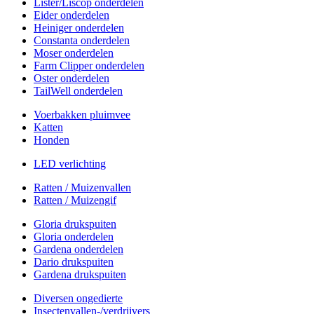
Lister/Liscop onderdelen
Eider onderdelen
Heiniger onderdelen
Constanta onderdelen
Moser onderdelen
Farm Clipper onderdelen
Oster onderdelen
TailWell onderdelen
Voerbakken pluimvee
Katten
Honden
LED verlichting
Ratten / Muizenvallen
Ratten / Muizengif
Gloria drukspuiten
Gloria onderdelen
Gardena onderdelen
Dario drukspuiten
Gardena drukspuiten
Diversen ongedierte
Insectenvallen-/verdrijvers