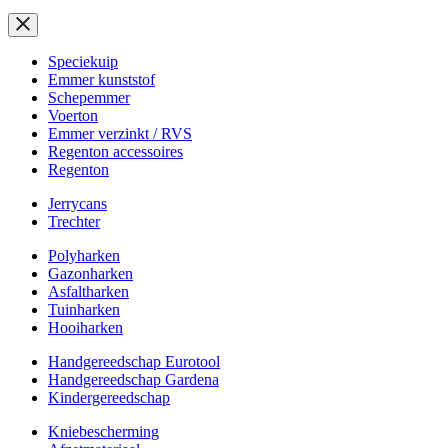
Speciekuip
Emmer kunststof
Schepemmer
Voerton
Emmer verzinkt / RVS
Regenton accessoires
Regenton
Jerrycans
Trechter
Polyharken
Gazonharken
Asfaltharken
Tuinharken
Hooiharken
Handgereedschap Eurotool
Handgereedschap Gardena
Kindergereedschap
Kniebescherming