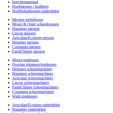
Injectiemateriaal
Hoefmessen-/ krabbers
Hoefbekapbeugel onderdelen
Messen toebehoren
Moser & Oster scheerkoppen
Hauptner messen
Liscop messen
Aesculap/Econom messen
Heiniger messen
Constanta messen
FarmClipper messen
Moser tondeuses
Overige trimmers/tondeuses
Heiniger scheermachines
Hauptner scheermachines
Aesculap scheermachines
Liscop scheermachines
FarmClipper scheermachines
Constanta scheermachines
Wahl tondeuses
Aesculap/Econom onderdelen
Hauptner onderdelen