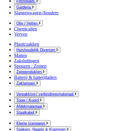
Fittingwerk
Gardena
Slangenwagen-/houders
Olie / Vetten
Chemicalien
Verven
Plasticzakken
Huishoudelijk Diversen
Matten
Zaksluitingen
Sponzen / Zemen
Zeepprodukten
Batterij & batterijladers
Zaklampen
Verpakking-/ verbindingsmateriaal
Touw / Koord
Afdekmateriaal
Staalkabel
Kleine ijzerwaren
Spijkers, Nagels & Krammen