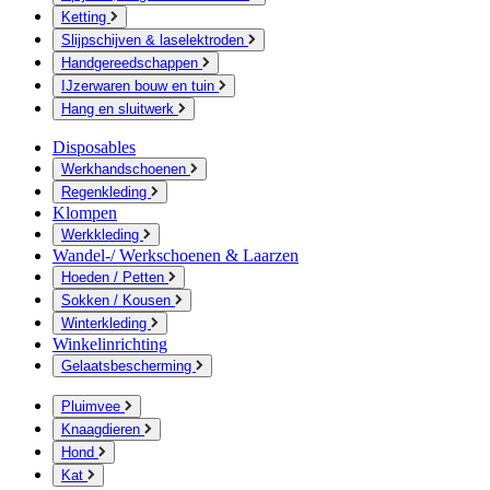
Ketting
Slijpschijven & laselektroden
Handgereedschappen
IJzerwaren bouw en tuin
Hang en sluitwerk
Disposables
Werkhandschoenen
Regenkleding
Klompen
Werkkleding
Wandel-/ Werkschoenen & Laarzen
Hoeden / Petten
Sokken / Kousen
Winterkleding
Winkelinrichting
Gelaatsbescherming
Pluimvee
Knaagdieren
Hond
Kat