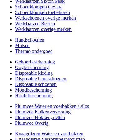
Werklaarzen Sixton Peak
Schoenklompen Gevavi
Schoenklompen toebehoren
Werkschoenen overige merken
Werklaarzen Bekina
Werklaarzen overige merken
Handschoenen
Mutsen
Thermo ondergoed
Gehoorbescherming
Oogbescherming
Disposable kleding
Disposable handschoenen
Disposable schoenen
Mondbescherming
Hoofdbescherming
Pluimvee Water en voerbakken / silos
Pluimvee Kuikenverzorging
Pluimvee Hokken, netten
Pluimvee Overig
Knaagdieren Water en voerbakken
Knaagdieren Verzorgingsproducten