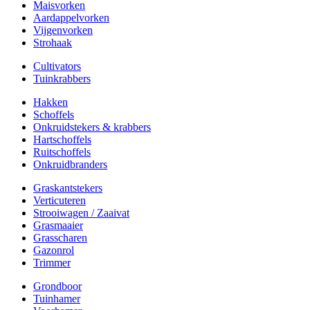
Maisvorken
Aardappelvorken
Vijgenvorken
Strohaak
Cultivators
Tuinkrabbers
Hakken
Schoffels
Onkruidstekers & krabbers
Hartschoffels
Ruitschoffels
Onkruidbranders
Graskantstekers
Verticuteren
Strooiwagen / Zaaivat
Grasmaaier
Grasscharen
Gazonrol
Trimmer
Grondboor
Tuinhamer