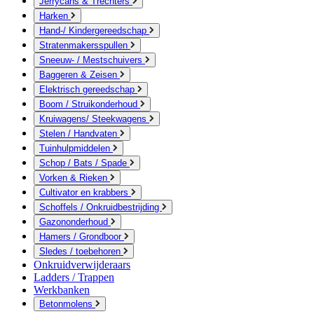
Jerrycans & Trechters
Harken
Hand-/ Kindergereedschap
Stratenmakersspullen
Sneeuw- / Mestschuivers
Baggeren & Zeisen
Elektrisch gereedschap
Boom / Struikonderhoud
Kruiwagens/ Steekwagens
Stelen / Handvaten
Tuinhulpmiddelen
Schop / Bats / Spade
Vorken & Rieken
Cultivator en krabbers
Schoffels / Onkruidbestrijding
Gazononderhoud
Hamers / Grondboor
Sledes / toebehoren
Onkruidverwijderaars
Ladders / Trappen
Werkbanken
Betonmolens