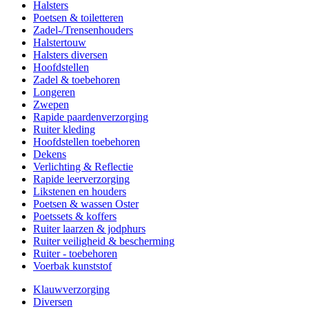
Halsters
Poetsen & toiletteren
Zadel-/Trensenhouders
Halstertouw
Halsters diversen
Hoofdstellen
Zadel & toebehoren
Longeren
Zwepen
Rapide paardenverzorging
Ruiter kleding
Hoofdstellen toebehoren
Dekens
Verlichting & Reflectie
Rapide leerverzorging
Likstenen en houders
Poetsen & wassen Oster
Poetssets & koffers
Ruiter laarzen & jodphurs
Ruiter veiligheid & bescherming
Ruiter - toebehoren
Voerbak kunststof
Klauwverzorging
Diversen