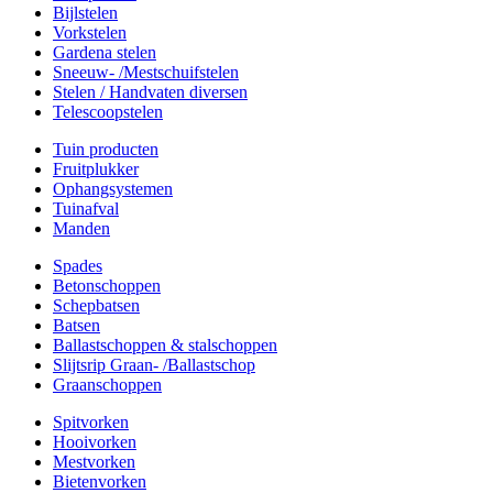
Bijlstelen
Vorkstelen
Gardena stelen
Sneeuw- /Mestschuifstelen
Stelen / Handvaten diversen
Telescoopstelen
Tuin producten
Fruitplukker
Ophangsystemen
Tuinafval
Manden
Spades
Betonschoppen
Schepbatsen
Batsen
Ballastschoppen & stalschoppen
Slijtsrip Graan- /Ballastschop
Graanschoppen
Spitvorken
Hooivorken
Mestvorken
Bietenvorken