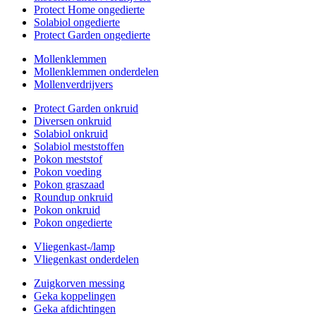
Protect Home ongedierte
Solabiol ongedierte
Protect Garden ongedierte
Mollenklemmen
Mollenklemmen onderdelen
Mollenverdrijvers
Protect Garden onkruid
Diversen onkruid
Solabiol onkruid
Solabiol meststoffen
Pokon meststof
Pokon voeding
Pokon graszaad
Roundup onkruid
Pokon onkruid
Pokon ongedierte
Vliegenkast-/lamp
Vliegenkast onderdelen
Zuigkorven messing
Geka koppelingen
Geka afdichtingen