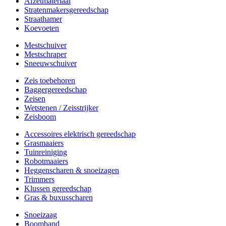
Afzetmateriaal
Stratenmakersgereedschap
Straathamer
Koevoeten
Mestschuiver
Mestschraper
Sneeuwschuiver
Zeis toebehoren
Baggergereedschap
Zeisen
Wetstenen / Zeisstrijker
Zeisboom
Accessoires elektrisch gereedschap
Grasmaaiers
Tuinreiniging
Robotmaaiers
Heggenscharen & snoeizagen
Trimmers
Klussen gereedschap
Gras & buxusscharen
Snoeizaag
Boomband