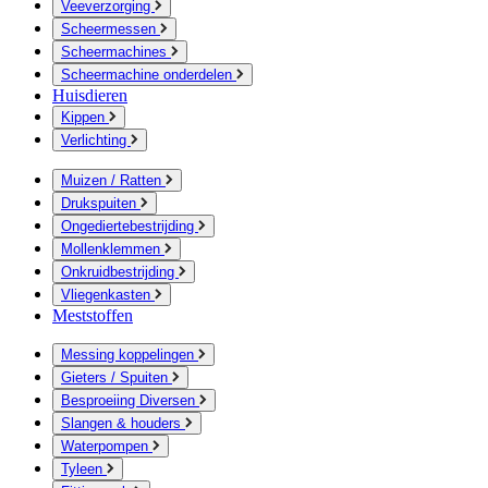
Veeverzorging
Scheermessen
Scheermachines
Scheermachine onderdelen
Huisdieren
Kippen
Verlichting
Muizen / Ratten
Drukspuiten
Ongediertebestrijding
Mollenklemmen
Onkruidbestrijding
Vliegenkasten
Meststoffen
Messing koppelingen
Gieters / Spuiten
Besproeiing Diversen
Slangen & houders
Waterpompen
Tyleen