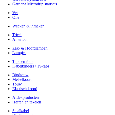
Gardena Microdrip startsets
Vet
Olie
Wecken & inmaken
Tricel
Americol
Zak- & Hoofdlampen
Lampjes
Tape en folie
Kabelbinders / Ty-raps
Bindtouw
Metselkoord
Touw
Elastisch koord
Afdekproducten
Heffen en takelen
Staalkabel