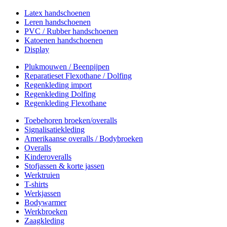
Latex handschoenen
Leren handschoenen
PVC / Rubber handschoenen
Katoenen handschoenen
Display
Plukmouwen / Beenpijpen
Reparatieset Flexothane / Dolfing
Regenkleding import
Regenkleding Dolfing
Regenkleding Flexothane
Toebehoren broeken/overalls
Signalisatiekleding
Amerikaanse overalls / Bodybroeken
Overalls
Kinderoveralls
Stofjassen & korte jassen
Werktruien
T-shirts
Werkjassen
Bodywarmer
Werkbroeken
Zaagkleding