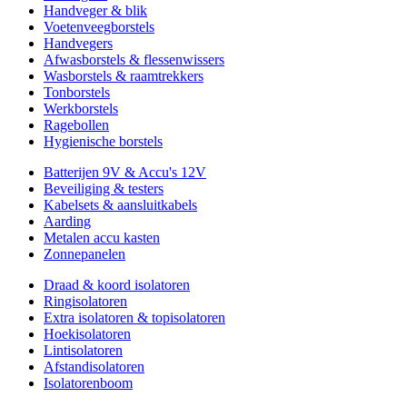
Handveger & blik
Voetenveegborstels
Handvegers
Afwasborstels & flessenwissers
Wasborstels & raamtrekkers
Tonborstels
Werkborstels
Ragebollen
Hygienische borstels
Batterijen 9V & Accu's 12V
Beveiliging & testers
Kabelsets & aansluitkabels
Aarding
Metalen accu kasten
Zonnepanelen
Draad & koord isolatoren
Ringisolatoren
Extra isolatoren & topisolatoren
Hoekisolatoren
Lintisolatoren
Afstandisolatoren
Isolatorenboom