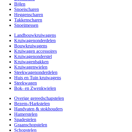
Bijlen
Snoeischaren
Heggenscharen
Takkenscharen
Snoeimessen
Landbouwkruiwagens
Kruiwagenonderdelen
Bouwkruiwagens
Kruiwagen accessoires
Kruiwagenonderstel
Kruiwagenbakken
Kruiwagenwielen
Steekwagenonderdelen
Huis en Tuin kruiwagens
Steekwagen
Bok- en Zwenkwielen
Overige gereedschapstelen
Bezem-/Harkstelen
Handvaten & stokhouders
Hamerstelen
Spadestelen
Graanschopstelen
Schopstelen