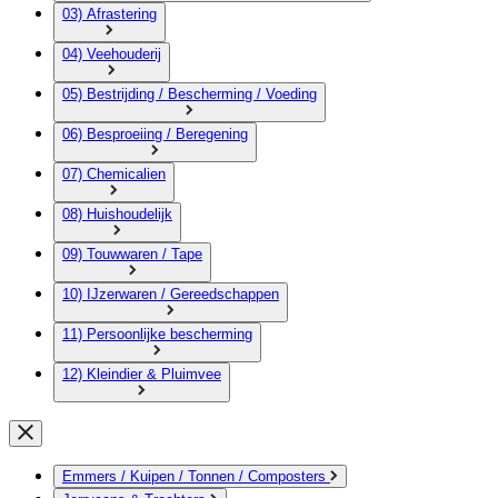
03) Afrastering
04) Veehouderij
05) Bestrijding / Bescherming / Voeding
06) Besproeiing / Beregening
07) Chemicalien
08) Huishoudelijk
09) Touwwaren / Tape
10) IJzerwaren / Gereedschappen
11) Persoonlijke bescherming
12) Kleindier & Pluimvee
Emmers / Kuipen / Tonnen / Composters