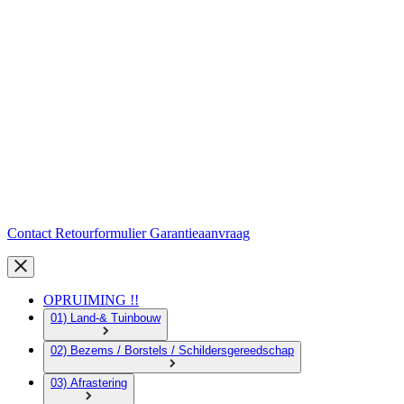
Contact
Retourformulier
Garantieaanvraag
OPRUIMING !!
01) Land-& Tuinbouw
02) Bezems / Borstels / Schildersgereedschap
03) Afrastering