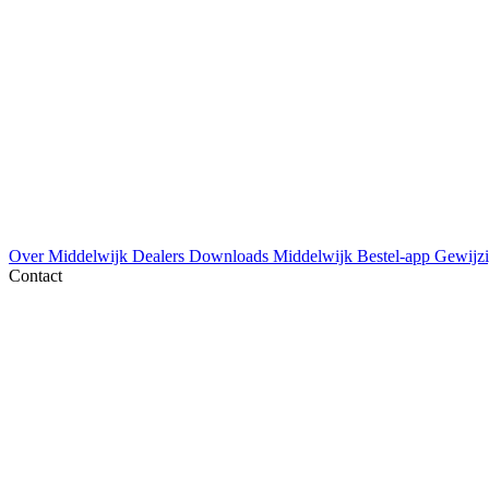
Over Middelwijk
Dealers
Downloads
Middelwijk Bestel-app
Gewijzi
Contact