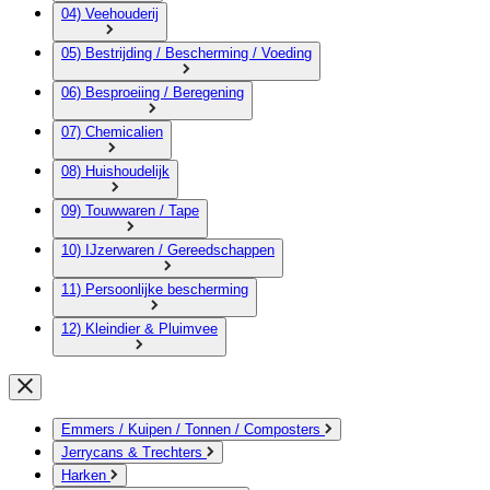
04) Veehouderij
05) Bestrijding / Bescherming / Voeding
06) Besproeiing / Beregening
07) Chemicalien
08) Huishoudelijk
09) Touwwaren / Tape
10) IJzerwaren / Gereedschappen
11) Persoonlijke bescherming
12) Kleindier & Pluimvee
Emmers / Kuipen / Tonnen / Composters
Jerrycans & Trechters
Harken