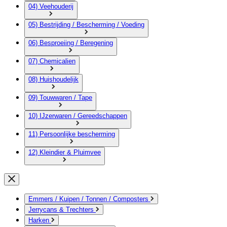
04) Veehouderij
05) Bestrijding / Bescherming / Voeding
06) Besproeiing / Beregening
07) Chemicalien
08) Huishoudelijk
09) Touwwaren / Tape
10) IJzerwaren / Gereedschappen
11) Persoonlijke bescherming
12) Kleindier & Pluimvee
Emmers / Kuipen / Tonnen / Composters
Jerrycans & Trechters
Harken