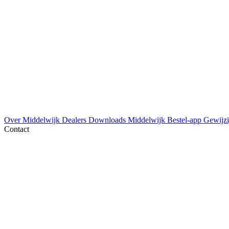
Over Middelwijk
Dealers
Downloads
Middelwijk Bestel-app
Gewijzi
Contact