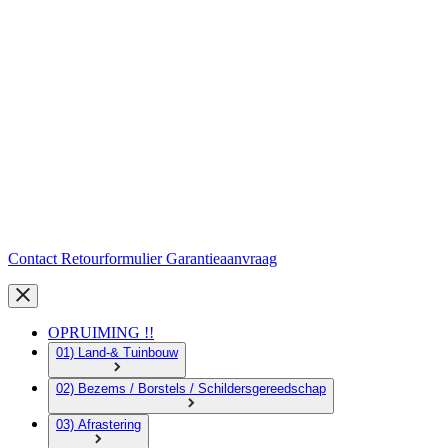
Contact
Retourformulier
Garantieaanvraag
OPRUIMING !!
01) Land-& Tuinbouw
02) Bezems / Borstels / Schildersgereedschap
03) Afrastering