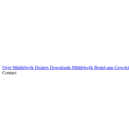
Over Middelwijk
Dealers
Downloads
Middelwijk Bestel-app
Gewijzi
Contact