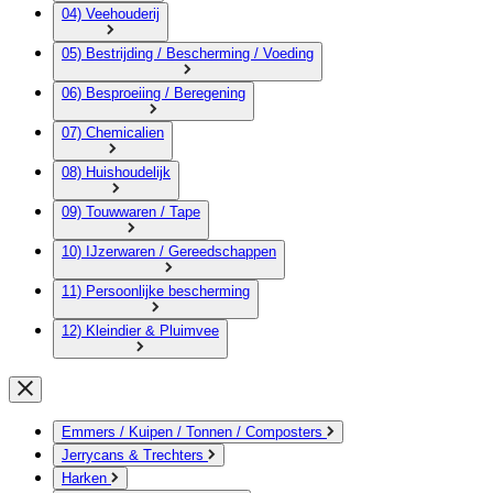
04) Veehouderij
05) Bestrijding / Bescherming / Voeding
06) Besproeiing / Beregening
07) Chemicalien
08) Huishoudelijk
09) Touwwaren / Tape
10) IJzerwaren / Gereedschappen
11) Persoonlijke bescherming
12) Kleindier & Pluimvee
Emmers / Kuipen / Tonnen / Composters
Jerrycans & Trechters
Harken