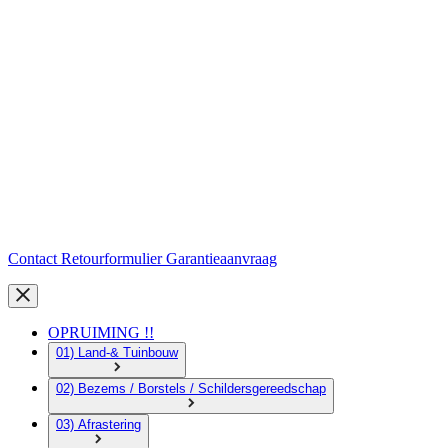
Contact
Retourformulier
Garantieaanvraag
OPRUIMING !!
01) Land-& Tuinbouw
02) Bezems / Borstels / Schildersgereedschap
03) Afrastering