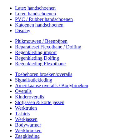
Latex handschoenen
Leren handschoenen
PVC / Rubber handschoenen
Katoenen handschoenen
Display
Plukmouwen / Beenpijpen
Reparatieset Flexothane / Dolfing
Regenkleding import
Regenkleding Dolfing
Regenkleding Flexothane
Toebehoren broeken/overalls
Signalisatiekleding
Amerikaanse overalls / Bodybroeken
Overalls
Kinderoveralls
Stofjassen & korte jassen
Werktruien
T-shirts
Werkjassen
Bodywarmer
Werkbroeken
Zaagkleding