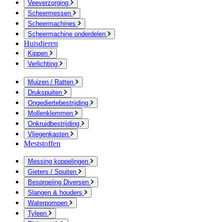
Veeverzorging
Scheermessen
Scheermachines
Scheermachine onderdelen
Huisdieren
Kippen
Verlichting
Muizen / Ratten
Drukspuiten
Ongediertebestrijding
Mollenklemmen
Onkruidbestrijding
Vliegenkasten
Meststoffen
Messing koppelingen
Gieters / Spuiten
Besproeiing Diversen
Slangen & houders
Waterpompen
Tyleen