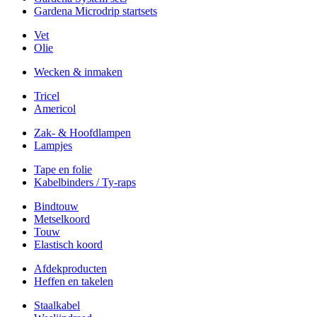
Gardena Microdrip startsets
Vet
Olie
Wecken & inmaken
Tricel
Americol
Zak- & Hoofdlampen
Lampjes
Tape en folie
Kabelbinders / Ty-raps
Bindtouw
Metselkoord
Touw
Elastisch koord
Afdekproducten
Heffen en takelen
Staalkabel