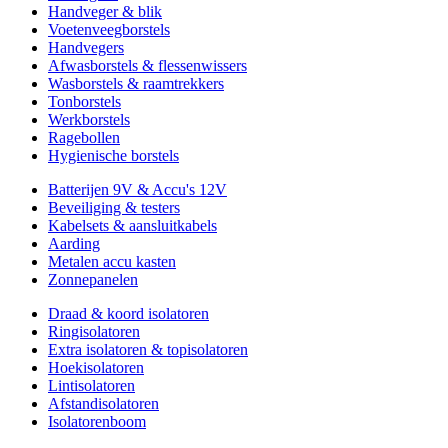
Handveger & blik
Voetenveegborstels
Handvegers
Afwasborstels & flessenwissers
Wasborstels & raamtrekkers
Tonborstels
Werkborstels
Ragebollen
Hygienische borstels
Batterijen 9V & Accu's 12V
Beveiliging & testers
Kabelsets & aansluitkabels
Aarding
Metalen accu kasten
Zonnepanelen
Draad & koord isolatoren
Ringisolatoren
Extra isolatoren & topisolatoren
Hoekisolatoren
Lintisolatoren
Afstandisolatoren
Isolatorenboom