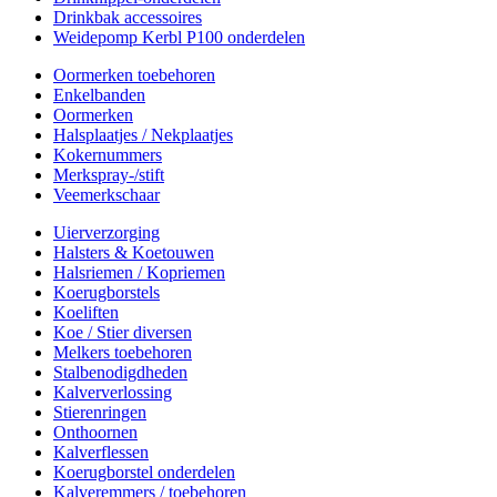
Drinkbak accessoires
Weidepomp Kerbl P100 onderdelen
Oormerken toebehoren
Enkelbanden
Oormerken
Halsplaatjes / Nekplaatjes
Kokernummers
Merkspray-/stift
Veemerkschaar
Uierverzorging
Halsters & Koetouwen
Halsriemen / Kopriemen
Koerugborstels
Koeliften
Koe / Stier diversen
Melkers toebehoren
Stalbenodigdheden
Kalververlossing
Stierenringen
Onthoornen
Kalverflessen
Koerugborstel onderdelen
Kalveremmers / toebehoren