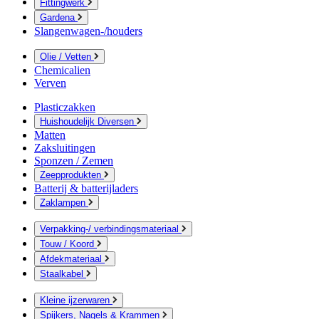
Fittingwerk
Gardena
Slangenwagen-/houders
Olie / Vetten
Chemicalien
Verven
Plasticzakken
Huishoudelijk Diversen
Matten
Zaksluitingen
Sponzen / Zemen
Zeepprodukten
Batterij & batterijladers
Zaklampen
Verpakking-/ verbindingsmateriaal
Touw / Koord
Afdekmateriaal
Staalkabel
Kleine ijzerwaren
Spijkers, Nagels & Krammen