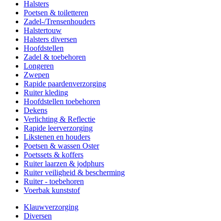
Halsters
Poetsen & toiletteren
Zadel-/Trensenhouders
Halstertouw
Halsters diversen
Hoofdstellen
Zadel & toebehoren
Longeren
Zwepen
Rapide paardenverzorging
Ruiter kleding
Hoofdstellen toebehoren
Dekens
Verlichting & Reflectie
Rapide leerverzorging
Likstenen en houders
Poetsen & wassen Oster
Poetssets & koffers
Ruiter laarzen & jodphurs
Ruiter veiligheid & bescherming
Ruiter - toebehoren
Voerbak kunststof
Klauwverzorging
Diversen