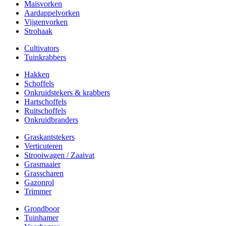
Maisvorken
Aardappelvorken
Vijgenvorken
Strohaak
Cultivators
Tuinkrabbers
Hakken
Schoffels
Onkruidstekers & krabbers
Hartschoffels
Ruitschoffels
Onkruidbranders
Graskantstekers
Verticuteren
Strooiwagen / Zaaivat
Grasmaaier
Grasscharen
Gazonrol
Trimmer
Grondboor
Tuinhamer