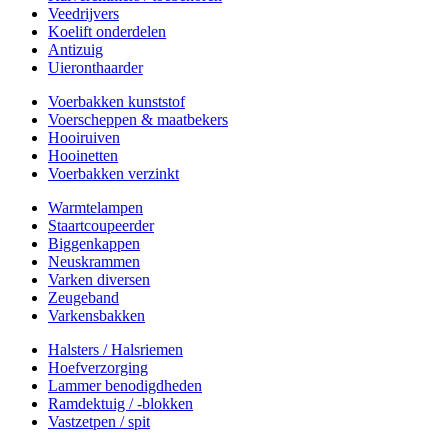
Veedrijvers
Koelift onderdelen
Antizuig
Uieronthaarder
Voerbakken kunststof
Voerscheppen & maatbekers
Hooiruiven
Hooinetten
Voerbakken verzinkt
Warmtelampen
Staartcoupeerder
Biggenkappen
Neuskrammen
Varken diversen
Zeugeband
Varkensbakken
Halsters / Halsriemen
Hoefverzorging
Lammer benodigdheden
Ramdektuig / -blokken
Vastzetpen / spit