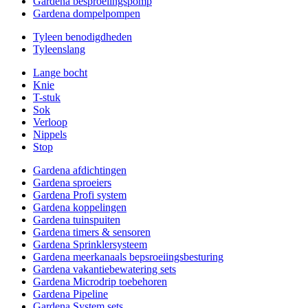
Gardena besproeiingspomp
Gardena dompelpompen
Tyleen benodigdheden
Tyleenslang
Lange bocht
Knie
T-stuk
Sok
Verloop
Nippels
Stop
Gardena afdichtingen
Gardena sproeiers
Gardena Profi system
Gardena koppelingen
Gardena tuinspuiten
Gardena timers & sensoren
Gardena Sprinklersysteem
Gardena meerkanaals bepsroeiingsbesturing
Gardena vakantiebewatering sets
Gardena Microdrip toebehoren
Gardena Pipeline
Gardena System sets