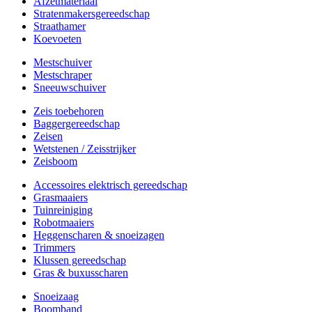
Afzetmateriaal
Stratenmakersgereedschap
Straathamer
Koevoeten
Mestschuiver
Mestschraper
Sneeuwschuiver
Zeis toebehoren
Baggergereedschap
Zeisen
Wetstenen / Zeisstrijker
Zeisboom
Accessoires elektrisch gereedschap
Grasmaaiers
Tuinreiniging
Robotmaaiers
Heggenscharen & snoeizagen
Trimmers
Klussen gereedschap
Gras & buxusscharen
Snoeizaag
Boomband