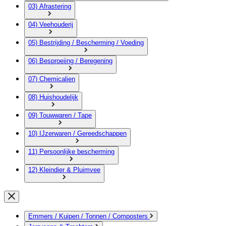
03) Afrastering
04) Veehouderij
05) Bestrijding / Bescherming / Voeding
06) Besproeiing / Beregening
07) Chemicalien
08) Huishoudelijk
09) Touwwaren / Tape
10) IJzerwaren / Gereedschappen
11) Persoonlijke bescherming
12) Kleindier & Pluimvee
Emmers / Kuipen / Tonnen / Composters