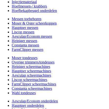
Injectiemateriaal
Hoefmessen-/ krabbers
Hoefbekapbeugel onderdelen
Messen toebehoren
Moser & Oster scheerkoppen
Hauptner messen
Liscop messen
Aesculap/Econom messen
Heiniger messen
Constanta messen
FarmClipper messen
Moser tondeuses
Overige trimmers/tondeuses
Heiniger scheermachines
Hauptner scheermachines
Aesculap scheermachines
Liscop scheermachines
FarmClipper scheermachines
Constanta scheermachines
Wahl tondeuses
Aesculap/Econom onderdelen
Hauptner onderdelen