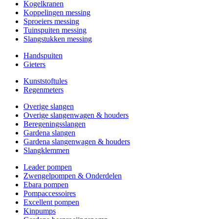
Kogelkranen
Koppelingen messing
Sproeiers messing
Tuinspuiten messing
Slangstukken messing
Handspuiten
Gieters
Kunststoftules
Regenmeters
Overige slangen
Overige slangenwagen & houders
Beregeningsslangen
Gardena slangen
Gardena slangenwagen & houders
Slangklemmen
Leader pompen
Zwengelpompen & Onderdelen
Ebara pompen
Pompaccessoires
Excellent pompen
Kinpumps