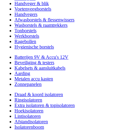
Handveger & blik
Voetenveegborstels
Handvegers
Afwasborstels & flessenwissers
Wasborstels & raamtrekkers
Tonborstels
Werkborstels
Ragebollen
Hygienische borstels
Batterijen 9V & Accu's 12V
Beveiliging & testers
Kabelsets & aansluitkabels
Aarding
Metalen accu kasten
Zonnepanelen
Draad & koord isolatoren
Ringisolatoren
Extra isolatoren & topisolatoren
Hoekisolatoren
Lintisolatoren
Afstandisolatoren
Isolatorenboom