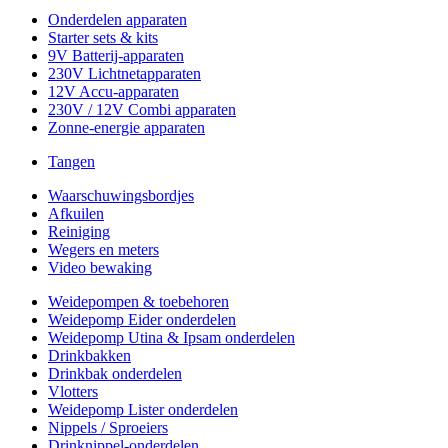
Onderdelen apparaten
Starter sets & kits
9V Batterij-apparaten
230V Lichtnetapparaten
12V Accu-apparaten
230V / 12V Combi apparaten
Zonne-energie apparaten
Tangen
Waarschuwingsbordjes
Afkuilen
Reiniging
Wegers en meters
Video bewaking
Weidepompen & toebehoren
Weidepomp Eider onderdelen
Weidepomp Utina & Ipsam onderdelen
Drinkbakken
Drinkbak onderdelen
Vlotters
Weidepomp Lister onderdelen
Nippels / Sproeiers
Drinknippel-onderdelen