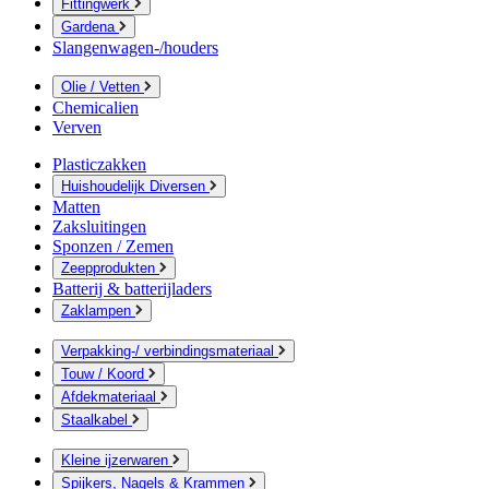
Fittingwerk
Gardena
Slangenwagen-/houders
Olie / Vetten
Chemicalien
Verven
Plasticzakken
Huishoudelijk Diversen
Matten
Zaksluitingen
Sponzen / Zemen
Zeepprodukten
Batterij & batterijladers
Zaklampen
Verpakking-/ verbindingsmateriaal
Touw / Koord
Afdekmateriaal
Staalkabel
Kleine ijzerwaren
Spijkers, Nagels & Krammen