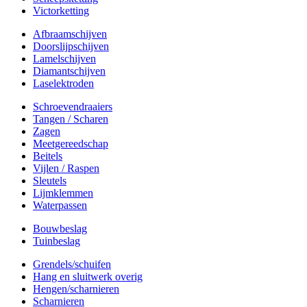
Victorketting
Afbraamschijven
Doorslijpschijven
Lamelschijven
Diamantschijven
Laselektroden
Schroevendraaiers
Tangen / Scharen
Zagen
Meetgereedschap
Beitels
Vijlen / Raspen
Sleutels
Lijmklemmen
Waterpassen
Bouwbeslag
Tuinbeslag
Grendels/schuifen
Hang en sluitwerk overig
Hengen/scharnieren
Scharnieren