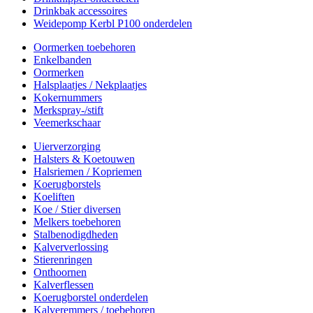
Drinkbak accessoires
Weidepomp Kerbl P100 onderdelen
Oormerken toebehoren
Enkelbanden
Oormerken
Halsplaatjes / Nekplaatjes
Kokernummers
Merkspray-/stift
Veemerkschaar
Uierverzorging
Halsters & Koetouwen
Halsriemen / Kopriemen
Koerugborstels
Koeliften
Koe / Stier diversen
Melkers toebehoren
Stalbenodigdheden
Kalververlossing
Stierenringen
Onthoornen
Kalverflessen
Koerugborstel onderdelen
Kalveremmers / toebehoren