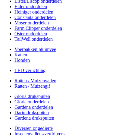
Lister/Liscop onderdelen
Eider onderdelen
Heiniger onderdelen
Constanta onderdelen
Moser onderdelen
Farm Clipper onderdelen
Oster onderdelen
TailWell onderdelen
Voerbakken pluimvee
Katten
Honden
LED verlichting
Ratten / Muizenvallen
Ratten / Muizengif
Gloria drukspuiten
Gloria onderdelen
Gardena onderdelen
Dario drukspuiten
Gardena drukspuiten
Diversen ongedierte
Insectenvallen-/verdrijvers