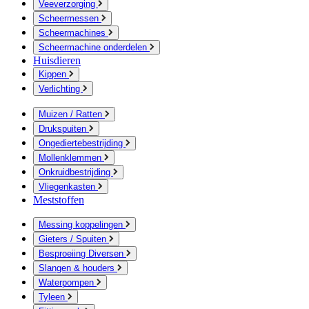
Veeverzorging
Scheermessen
Scheermachines
Scheermachine onderdelen
Huisdieren
Kippen
Verlichting
Muizen / Ratten
Drukspuiten
Ongediertebestrijding
Mollenklemmen
Onkruidbestrijding
Vliegenkasten
Meststoffen
Messing koppelingen
Gieters / Spuiten
Besproeiing Diversen
Slangen & houders
Waterpompen
Tyleen