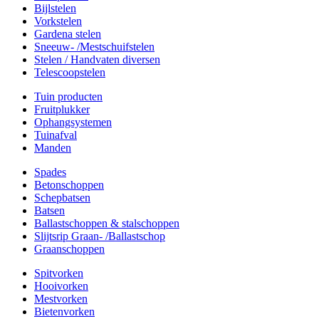
Bijlstelen
Vorkstelen
Gardena stelen
Sneeuw- /Mestschuifstelen
Stelen / Handvaten diversen
Telescoopstelen
Tuin producten
Fruitplukker
Ophangsystemen
Tuinafval
Manden
Spades
Betonschoppen
Schepbatsen
Batsen
Ballastschoppen & stalschoppen
Slijtsrip Graan- /Ballastschop
Graanschoppen
Spitvorken
Hooivorken
Mestvorken
Bietenvorken