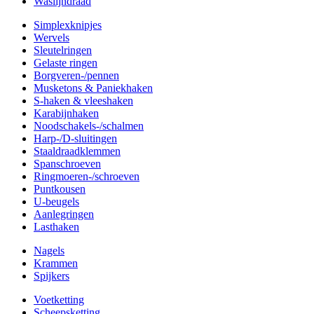
Waslijndraad
Simplexknipjes
Wervels
Sleutelringen
Gelaste ringen
Borgveren-/pennen
Musketons & Paniekhaken
S-haken & vleeshaken
Karabijnhaken
Noodschakels-/schalmen
Harp-/D-sluitingen
Staaldraadklemmen
Spanschroeven
Ringmoeren-/schroeven
Puntkousen
U-beugels
Aanlegringen
Lasthaken
Nagels
Krammen
Spijkers
Voetketting
Scheepsketting