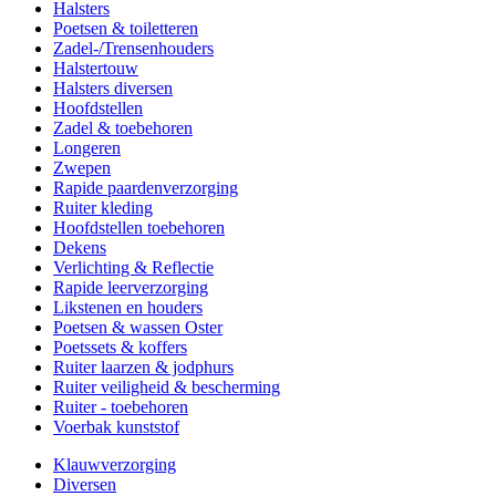
Halsters
Poetsen & toiletteren
Zadel-/Trensenhouders
Halstertouw
Halsters diversen
Hoofdstellen
Zadel & toebehoren
Longeren
Zwepen
Rapide paardenverzorging
Ruiter kleding
Hoofdstellen toebehoren
Dekens
Verlichting & Reflectie
Rapide leerverzorging
Likstenen en houders
Poetsen & wassen Oster
Poetssets & koffers
Ruiter laarzen & jodphurs
Ruiter veiligheid & bescherming
Ruiter - toebehoren
Voerbak kunststof
Klauwverzorging
Diversen