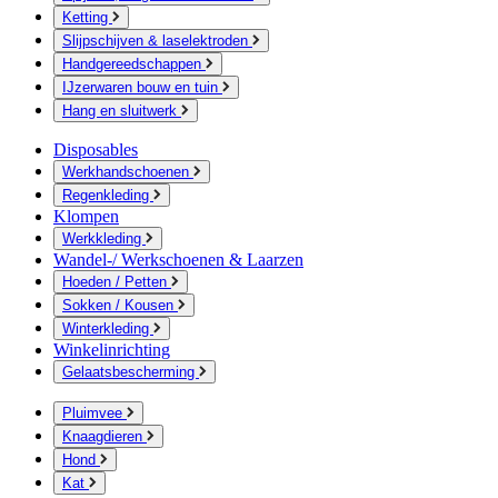
Ketting
Slijpschijven & laselektroden
Handgereedschappen
IJzerwaren bouw en tuin
Hang en sluitwerk
Disposables
Werkhandschoenen
Regenkleding
Klompen
Werkkleding
Wandel-/ Werkschoenen & Laarzen
Hoeden / Petten
Sokken / Kousen
Winterkleding
Winkelinrichting
Gelaatsbescherming
Pluimvee
Knaagdieren
Hond
Kat