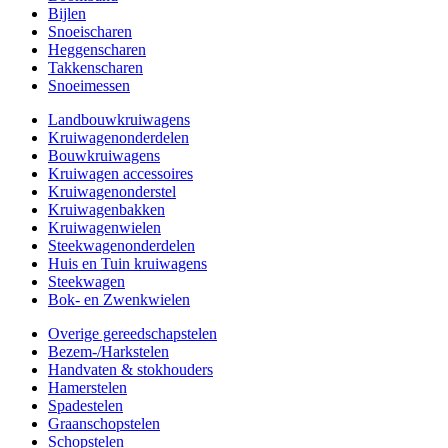
Bijlen
Snoeischaren
Heggenscharen
Takkenscharen
Snoeimessen
Landbouwkruiwagens
Kruiwagenonderdelen
Bouwkruiwagens
Kruiwagen accessoires
Kruiwagenonderstel
Kruiwagenbakken
Kruiwagenwielen
Steekwagenonderdelen
Huis en Tuin kruiwagens
Steekwagen
Bok- en Zwenkwielen
Overige gereedschapstelen
Bezem-/Harkstelen
Handvaten & stokhouders
Hamerstelen
Spadestelen
Graanschopstelen
Schopstelen