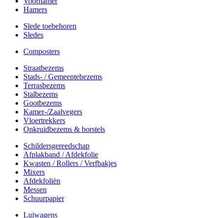
Voorhamer
Hamers
Slede toebehoren
Sledes
Composters
Straatbezems
Stads- / Gemeentebezems
Terrasbezems
Stalbezems
Gootbezems
Kamer-/Zaalvegers
Vloertrekkers
Onkruidbezems & borstels
Schildersgereedschap
Afplakband / Afdekfolie
Kwasten / Rollers / Verfbakjes
Mixers
Afdekfoliën
Messen
Schuurpapier
Luiwagens