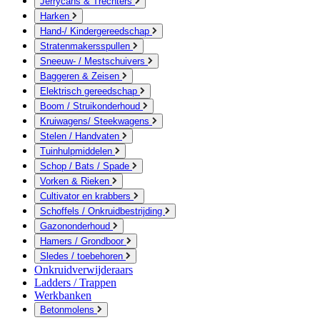
Jerrycans & Trechters
Harken
Hand-/ Kindergereedschap
Stratenmakersspullen
Sneeuw- / Mestschuivers
Baggeren & Zeisen
Elektrisch gereedschap
Boom / Struikonderhoud
Kruiwagens/ Steekwagens
Stelen / Handvaten
Tuinhulpmiddelen
Schop / Bats / Spade
Vorken & Rieken
Cultivator en krabbers
Schoffels / Onkruidbestrijding
Gazononderhoud
Hamers / Grondboor
Sledes / toebehoren
Onkruidverwijderaars
Ladders / Trappen
Werkbanken
Betonmolens