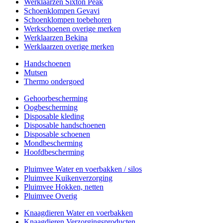
Werklaarzen Sixton Peak
Schoenklompen Gevavi
Schoenklompen toebehoren
Werkschoenen overige merken
Werklaarzen Bekina
Werklaarzen overige merken
Handschoenen
Mutsen
Thermo ondergoed
Gehoorbescherming
Oogbescherming
Disposable kleding
Disposable handschoenen
Disposable schoenen
Mondbescherming
Hoofdbescherming
Pluimvee Water en voerbakken / silos
Pluimvee Kuikenverzorging
Pluimvee Hokken, netten
Pluimvee Overig
Knaagdieren Water en voerbakken
Knaagdieren Verzorgingsproducten