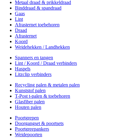
Metaal draad & prikkeldraad
Binddraad & spandraad
Gaas
Lint
Afrasternet toebehoren
Draad
Afrasternet
Koord
Weidehekken / Landhekken
Spanners en tangen
Lint / Koord / Draad verbinders
Haspels
Litzclip verbinders
Recycling palen & metalen palen
Kunststof palen
T-Post t-palen & toebehoren
Glasfiber palen
Houten palen
Poortgrepen
Doorgangset & poortsets
Poortgreepankers
Weidepoorten