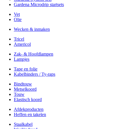
Gardena Microdrip startsets
Vet
Olie
Wecken & inmaken
Tricel
Americol
Zak- & Hoofdlampen
Lampjes
Tape en folie
Kabelbinders / Ty-raps
Bindtouw
Metselkoord
Touw
Elastisch koord
Afdekproducten
Heffen en takelen
Staalkabel