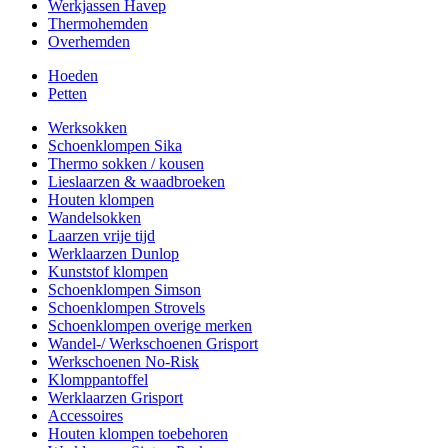
Werkjassen Havep
Thermohemden
Overhemden
Hoeden
Petten
Werksokken
Schoenklompen Sika
Thermo sokken / kousen
Lieslaarzen & waadbroeken
Houten klompen
Wandelsokken
Laarzen vrije tijd
Werklaarzen Dunlop
Kunststof klompen
Schoenklompen Simson
Schoenklompen Strovels
Schoenklompen overige merken
Wandel-/ Werkschoenen Grisport
Werkschoenen No-Risk
Klomppantoffel
Werklaarzen Grisport
Accessoires
Houten klompen toebehoren