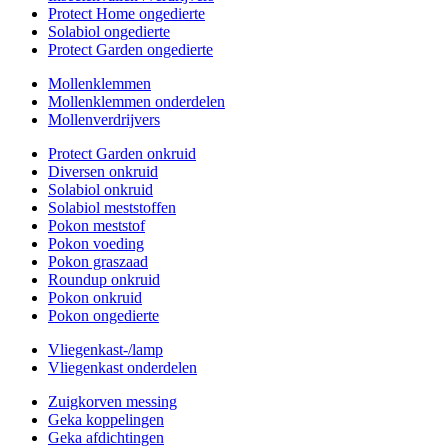
Protect Home ongedierte
Solabiol ongedierte
Protect Garden ongedierte
Mollenklemmen
Mollenklemmen onderdelen
Mollenverdrijvers
Protect Garden onkruid
Diversen onkruid
Solabiol onkruid
Solabiol meststoffen
Pokon meststof
Pokon voeding
Pokon graszaad
Roundup onkruid
Pokon onkruid
Pokon ongedierte
Vliegenkast-/lamp
Vliegenkast onderdelen
Zuigkorven messing
Geka koppelingen
Geka afdichtingen