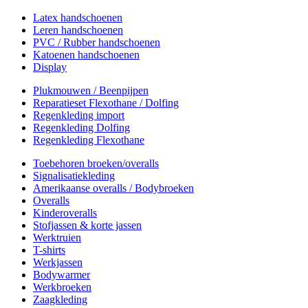
Latex handschoenen
Leren handschoenen
PVC / Rubber handschoenen
Katoenen handschoenen
Display
Plukmouwen / Beenpijpen
Reparatieset Flexothane / Dolfing
Regenkleding import
Regenkleding Dolfing
Regenkleding Flexothane
Toebehoren broeken/overalls
Signalisatiekleding
Amerikaanse overalls / Bodybroeken
Overalls
Kinderoveralls
Stofjassen & korte jassen
Werktruien
T-shirts
Werkjassen
Bodywarmer
Werkbroeken
Zaagkleding