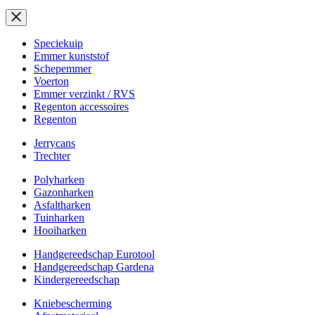
Speciekuip
Emmer kunststof
Schepemmer
Voerton
Emmer verzinkt / RVS
Regenton accessoires
Regenton
Jerrycans
Trechter
Polyharken
Gazonharken
Asfaltharken
Tuinharken
Hooiharken
Handgereedschap Eurotool
Handgereedschap Gardena
Kindergereedschap
Kniebescherming