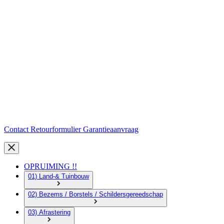
Contact
Retourformulier
Garantieaanvraag
OPRUIMING !!
01) Land-& Tuinbouw
02) Bezems / Borstels / Schildersgereedschap
03) Afrastering