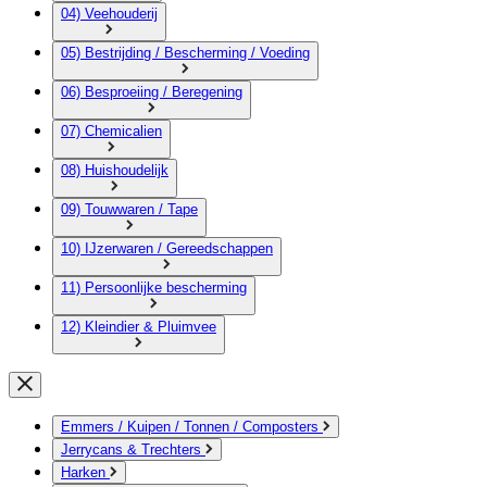
04) Veehouderij
05) Bestrijding / Bescherming / Voeding
06) Besproeiing / Beregening
07) Chemicalien
08) Huishoudelijk
09) Touwwaren / Tape
10) IJzerwaren / Gereedschappen
11) Persoonlijke bescherming
12) Kleindier & Pluimvee
Emmers / Kuipen / Tonnen / Composters
Jerrycans & Trechters
Harken