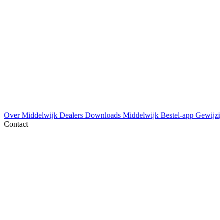
Over Middelwijk
Dealers
Downloads
Middelwijk Bestel-app
Gewijzi
Contact