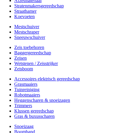
Afzetmateriaal
Stratenmakersgereedschap
Straathamer
Koevoeten
Mestschuiver
Mestschraper
Sneeuwschuiver
Zeis toebehoren
Baggergereedschap
Zeisen
Wetstenen / Zeisstrijker
Zeisboom
Accessoires elektrisch gereedschap
Grasmaaiers
Tuinreiniging
Robotmaaiers
Heggenscharen & snoeizagen
Trimmers
Klussen gereedschap
Gras & buxusscharen
Snoeizaag
Boomband