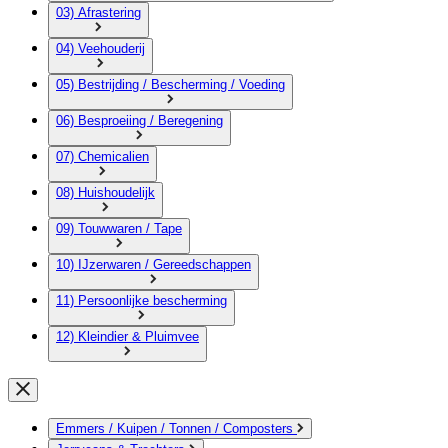
03) Afrastering
04) Veehouderij
05) Bestrijding / Bescherming / Voeding
06) Besproeiing / Beregening
07) Chemicalien
08) Huishoudelijk
09) Touwwaren / Tape
10) IJzerwaren / Gereedschappen
11) Persoonlijke bescherming
12) Kleindier & Pluimvee
Emmers / Kuipen / Tonnen / Composters