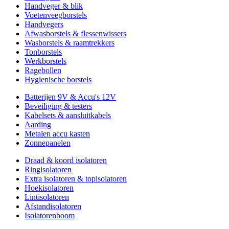
Handveger & blik
Voetenveegborstels
Handvegers
Afwasborstels & flessenwissers
Wasborstels & raamtrekkers
Tonborstels
Werkborstels
Ragebollen
Hygienische borstels
Batterijen 9V & Accu's 12V
Beveiliging & testers
Kabelsets & aansluitkabels
Aarding
Metalen accu kasten
Zonnepanelen
Draad & koord isolatoren
Ringisolatoren
Extra isolatoren & topisolatoren
Hoekisolatoren
Lintisolatoren
Afstandisolatoren
Isolatorenboom