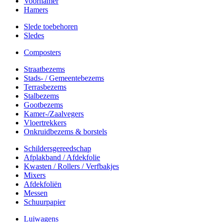
Voorhamer
Hamers
Slede toebehoren
Sledes
Composters
Straatbezems
Stads- / Gemeentebezems
Terrasbezems
Stalbezems
Gootbezems
Kamer-/Zaalvegers
Vloertrekkers
Onkruidbezems & borstels
Schildersgereedschap
Afplakband / Afdekfolie
Kwasten / Rollers / Verfbakjes
Mixers
Afdekfoliën
Messen
Schuurpapier
Luiwagens