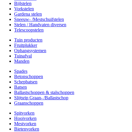
Bijlstelen
Vorkstelen
Gardena stelen
Sneeuw- /Mestschuifstelen
Stelen / Handvaten diversen
Telescoopstelen
Tuin producten
Fruitplukker
Ophangsystemen
Tuinafval
Manden
Spades
Betonschoppen
Schepbatsen
Batsen
Ballastschoppen & stalschoppen
Slijtsrip Graan- /Ballastschop
Graanschoppen
Spitvorken
Hooivorken
Mestvorken
Bietenvorken