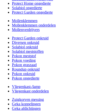
Protect Home ongedierte
Solabiol ongedierte
Protect Garden ongedierte
Mollenklemmen
Mollenklemmen onderdelen
Mollenverdrijvers
Protect Garden onkruid
Diversen onkruid
Solabiol onkruid
Solabiol meststoffen
Pokon meststof
Pokon voeding
Pokon graszaad
Roundup onkruid
Pokon onkruid
Pokon ongedierte
Vliegenkast-/lamp
Vliegenkast onderdelen
Zuigkorven messing
Geka koppelingen
Geka afdichtingen