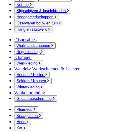
Ketting
Slijpschijven & laselektroden
Handgereedschappen
IJzerwaren bouw en tuin
Hang en sluitwerk
Disposables
Werkhandschoenen
Regenkleding
Klompen
Werkkleding
Wandel-/ Werkschoenen & Laarzen
Hoeden / Petten
Sokken / Kousen
Winterkleding
Winkelinrichting
Gelaatsbescherming
Pluimvee
Knaagdieren
Hond
Kat