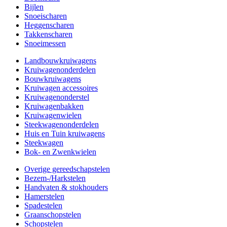
Bijlen
Snoeischaren
Heggenscharen
Takkenscharen
Snoeimessen
Landbouwkruiwagens
Kruiwagenonderdelen
Bouwkruiwagens
Kruiwagen accessoires
Kruiwagenonderstel
Kruiwagenbakken
Kruiwagenwielen
Steekwagenonderdelen
Huis en Tuin kruiwagens
Steekwagen
Bok- en Zwenkwielen
Overige gereedschapstelen
Bezem-/Harkstelen
Handvaten & stokhouders
Hamerstelen
Spadestelen
Graanschopstelen
Schopstelen