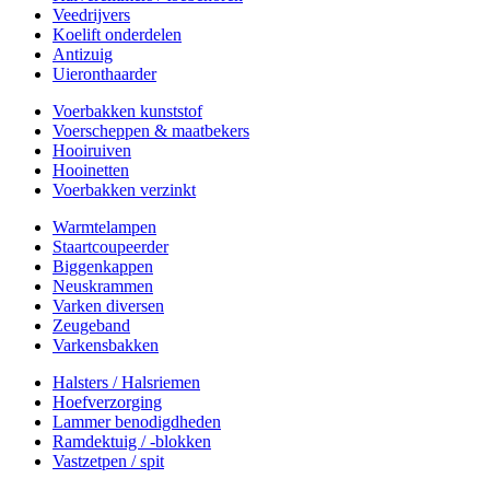
Veedrijvers
Koelift onderdelen
Antizuig
Uieronthaarder
Voerbakken kunststof
Voerscheppen & maatbekers
Hooiruiven
Hooinetten
Voerbakken verzinkt
Warmtelampen
Staartcoupeerder
Biggenkappen
Neuskrammen
Varken diversen
Zeugeband
Varkensbakken
Halsters / Halsriemen
Hoefverzorging
Lammer benodigdheden
Ramdektuig / -blokken
Vastzetpen / spit