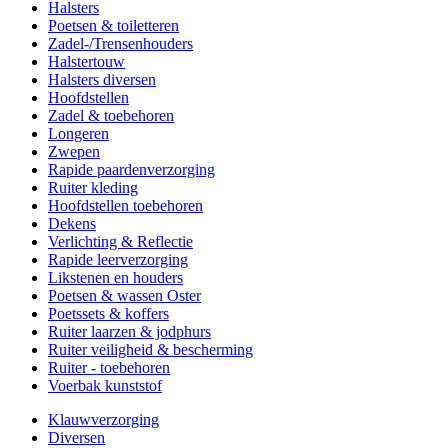
Halsters
Poetsen & toiletteren
Zadel-/Trensenhouders
Halstertouw
Halsters diversen
Hoofdstellen
Zadel & toebehoren
Longeren
Zwepen
Rapide paardenverzorging
Ruiter kleding
Hoofdstellen toebehoren
Dekens
Verlichting & Reflectie
Rapide leerverzorging
Likstenen en houders
Poetsen & wassen Oster
Poetssets & koffers
Ruiter laarzen & jodphurs
Ruiter veiligheid & bescherming
Ruiter - toebehoren
Voerbak kunststof
Klauwverzorging
Diversen