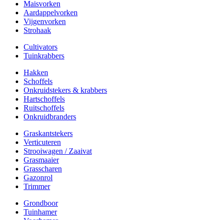
Maisvorken
Aardappelvorken
Vijgenvorken
Strohaak
Cultivators
Tuinkrabbers
Hakken
Schoffels
Onkruidstekers & krabbers
Hartschoffels
Ruitschoffels
Onkruidbranders
Graskantstekers
Verticuteren
Strooiwagen / Zaaivat
Grasmaaier
Grasscharen
Gazonrol
Trimmer
Grondboor
Tuinhamer