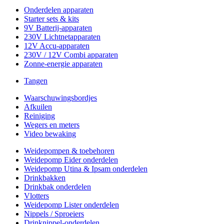
Onderdelen apparaten
Starter sets & kits
9V Batterij-apparaten
230V Lichtnetapparaten
12V Accu-apparaten
230V / 12V Combi apparaten
Zonne-energie apparaten
Tangen
Waarschuwingsbordjes
Afkuilen
Reiniging
Wegers en meters
Video bewaking
Weidepompen & toebehoren
Weidepomp Eider onderdelen
Weidepomp Utina & Ipsam onderdelen
Drinkbakken
Drinkbak onderdelen
Vlotters
Weidepomp Lister onderdelen
Nippels / Sproeiers
Drinknippel-onderdelen