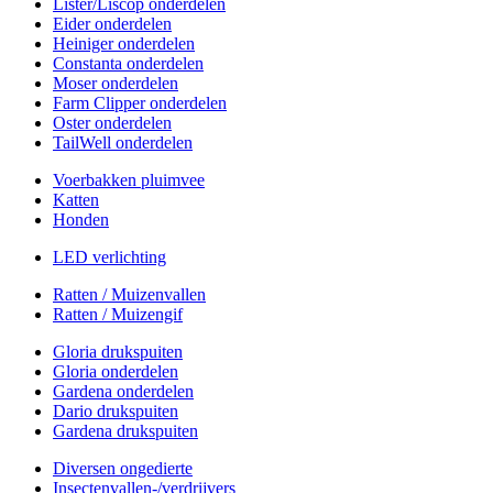
Lister/Liscop onderdelen
Eider onderdelen
Heiniger onderdelen
Constanta onderdelen
Moser onderdelen
Farm Clipper onderdelen
Oster onderdelen
TailWell onderdelen
Voerbakken pluimvee
Katten
Honden
LED verlichting
Ratten / Muizenvallen
Ratten / Muizengif
Gloria drukspuiten
Gloria onderdelen
Gardena onderdelen
Dario drukspuiten
Gardena drukspuiten
Diversen ongedierte
Insectenvallen-/verdrijvers