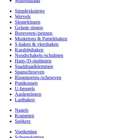
Waslijndraad
Simplexknipjes
Wervels
Sleutelringen
Gelaste ringen
Borgveren-/pennen
Musketons & Paniekhaken
S-haken & vleeshaken
Karabijnhaken
Noodschakels-/schalmen
Harp-/D-sluitingen
Staaldraadklemmen
Spanschroeven
Ringmoeren-/schroeven
Puntkousen
U-beugels
Aanlegringen
Lasthaken
Nagels
Krammen
Spijkers
Voetketting
Scheepsketting