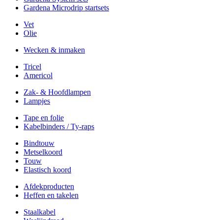
Gardena Microdrip startsets
Vet
Olie
Wecken & inmaken
Tricel
Americol
Zak- & Hoofdlampen
Lampjes
Tape en folie
Kabelbinders / Ty-raps
Bindtouw
Metselkoord
Touw
Elastisch koord
Afdekproducten
Heffen en takelen
Staalkabel