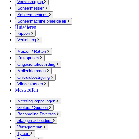
Veeverzorging
Scheermessen
Scheermachines
Scheermachine onderdelen
Huisdieren
Kippen
Verlichting
Muizen / Ratten
Drukspuiten
Ongediertebestrijding
Mollenklemmen
Onkruidbestrijding
Vliegenkasten
Meststoffen
Messing koppelingen
Gieters / Spuiten
Besproeiing Diversen
Slangen & houders
Waterpompen
Tyleen