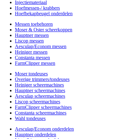
Injectiemateriaal
Hoefmessen-/ krabbers
Hoefbekapbeugel onderdelen
Messen toebehoren
Moser & Oster scheerkoppen
Hauptner messen
Liscop messen
Aesculap/Econom messen
Heiniger messen
Constanta messen
FarmClipper messen
Moser tondeuses
Overige trimmers/tondeuses
Heiniger scheermachines
Hauptner scheermachines
Aesculap scheermachines
Liscop scheermachines
FarmClipper scheermachines
Constanta scheermachines
Wahl tondeuses
Aesculap/Econom onderdelen
Hauptner onderdelen