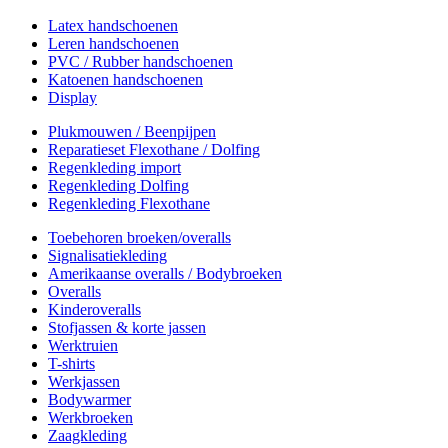
Latex handschoenen
Leren handschoenen
PVC / Rubber handschoenen
Katoenen handschoenen
Display
Plukmouwen / Beenpijpen
Reparatieset Flexothane / Dolfing
Regenkleding import
Regenkleding Dolfing
Regenkleding Flexothane
Toebehoren broeken/overalls
Signalisatiekleding
Amerikaanse overalls / Bodybroeken
Overalls
Kinderoveralls
Stofjassen & korte jassen
Werktruien
T-shirts
Werkjassen
Bodywarmer
Werkbroeken
Zaagkleding