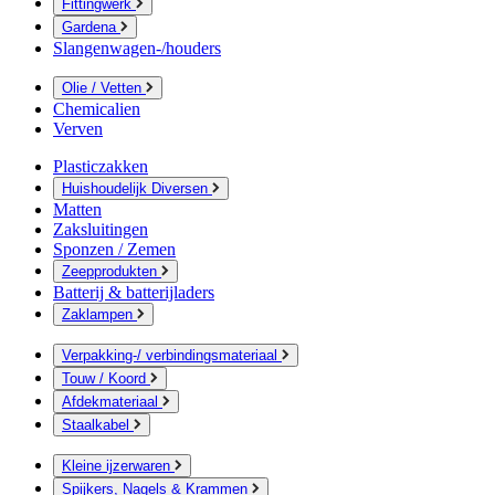
Fittingwerk
Gardena
Slangenwagen-/houders
Olie / Vetten
Chemicalien
Verven
Plasticzakken
Huishoudelijk Diversen
Matten
Zaksluitingen
Sponzen / Zemen
Zeepprodukten
Batterij & batterijladers
Zaklampen
Verpakking-/ verbindingsmateriaal
Touw / Koord
Afdekmateriaal
Staalkabel
Kleine ijzerwaren
Spijkers, Nagels & Krammen