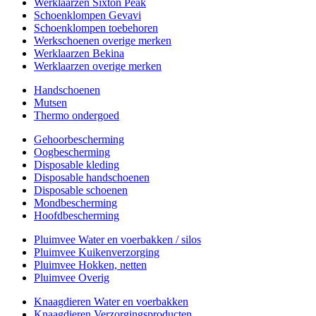
Werklaarzen Sixton Peak
Schoenklompen Gevavi
Schoenklompen toebehoren
Werkschoenen overige merken
Werklaarzen Bekina
Werklaarzen overige merken
Handschoenen
Mutsen
Thermo ondergoed
Gehoorbescherming
Oogbescherming
Disposable kleding
Disposable handschoenen
Disposable schoenen
Mondbescherming
Hoofdbescherming
Pluimvee Water en voerbakken / silos
Pluimvee Kuikenverzorging
Pluimvee Hokken, netten
Pluimvee Overig
Knaagdieren Water en voerbakken
Knaagdieren Verzorgingsproducten