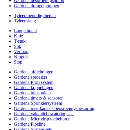
Gardena besproeiingspomp
Gardena dompelpompen
Tyleen benodigdheden
Tyleenslang
Lange bocht
Knie
T-stuk
Sok
Verloop
Nippels
Stop
Gardena afdichtingen
Gardena sproeiers
Gardena Profi system
Gardena koppelingen
Gardena tuinspuiten
Gardena timers & sensoren
Gardena Sprinklersysteem
Gardena meerkanaals bepsroeiingsbesturing
Gardena vakantiebewatering sets
Gardena Microdrip toebehoren
Gardena Pipeline
Gardena System sets