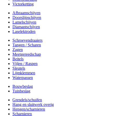
Victorketting
Afbraamschijven
Doorslijpschijven
Lamelschijven
Diamantschijven
Laselektroden
Schroevendraaiers
Tangen / Scharen
Zagen
Meetgereedschap
Beitels
Vijlen / Raspen
Sleutels
Lijmklemmen
Waterpassen
Bouwbeslag
Tuinbeslag
Grendels/schuifen
Hang en sluitwerk overig
Hengen/scharnieren
Scharnieren