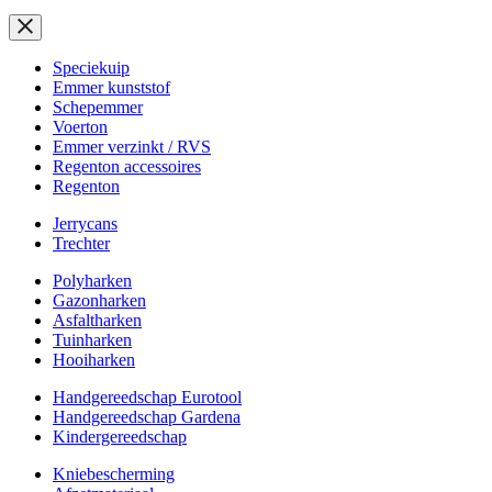
Speciekuip
Emmer kunststof
Schepemmer
Voerton
Emmer verzinkt / RVS
Regenton accessoires
Regenton
Jerrycans
Trechter
Polyharken
Gazonharken
Asfaltharken
Tuinharken
Hooiharken
Handgereedschap Eurotool
Handgereedschap Gardena
Kindergereedschap
Kniebescherming