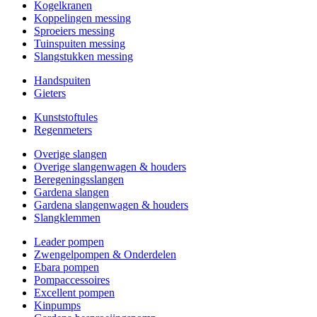
Kogelkranen
Koppelingen messing
Sproeiers messing
Tuinspuiten messing
Slangstukken messing
Handspuiten
Gieters
Kunststoftules
Regenmeters
Overige slangen
Overige slangenwagen & houders
Beregeningsslangen
Gardena slangen
Gardena slangenwagen & houders
Slangklemmen
Leader pompen
Zwengelpompen & Onderdelen
Ebara pompen
Pompaccessoires
Excellent pompen
Kinpumps