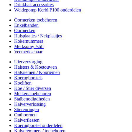
Drinkbak accessoires
Weidepomp Kerbl P100 onderdelen
Oormerken toebehoren
Enkelbanden
Oormerken
Halsplaatjes / Nekplaatjes
Kokernummers
Merkspray-/stift
Veemerkschaar
Uierverzorging
Halsters & Koetouwen
Halsriemen / Kopriemen
Koerugborstels
Koeliften
Koe / Stier diversen
Melkers toebehoren
Stalbenodigdheden
Kalververlossing
Stierenringen
Onthoornen
Kalverflessen
Koerugborstel onderdelen
Kalveremmers / toebehoren