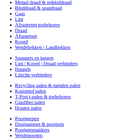
Metaal draad & prikkeldraad
Binddraad & spandraad
Gaas
Lint
Afrasternet toebehoren
Draad
Afrasternet
Koord
Weidehekken / Landhekken
Spanners en tangen
Lint / Koord / Draad verbinders
Haspels
Litzclip verbinders
Recycling palen & metalen palen
Kunststof palen
T-Post t-palen & toebehoren
Glasfiber palen
Houten palen
Poortgrepen
Doorgangset & poortsets
Poortgreepankers
Weidepoorten