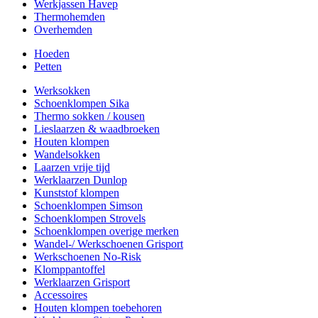
Werkjassen Havep
Thermohemden
Overhemden
Hoeden
Petten
Werksokken
Schoenklompen Sika
Thermo sokken / kousen
Lieslaarzen & waadbroeken
Houten klompen
Wandelsokken
Laarzen vrije tijd
Werklaarzen Dunlop
Kunststof klompen
Schoenklompen Simson
Schoenklompen Strovels
Schoenklompen overige merken
Wandel-/ Werkschoenen Grisport
Werkschoenen No-Risk
Klomppantoffel
Werklaarzen Grisport
Accessoires
Houten klompen toebehoren