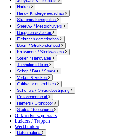
Jerrycans & Trechters
Harken
Hand-/ Kindergereedschap
Stratenmakersspullen
Sneeuw- / Mestschuivers
Baggeren & Zeisen
Elektrisch gereedschap
Boom / Struikonderhoud
Kruiwagens/ Steekwagens
Stelen / Handvaten
Tuinhulpmiddelen
Schop / Bats / Spade
Vorken & Rieken
Cultivator en krabbers
Schoffels / Onkruidbestrijding
Gazononderhoud
Hamers / Grondboor
Sledes / toebehoren
Onkruidverwijderaars
Ladders / Trappen
Werkbanken
Betonmolens