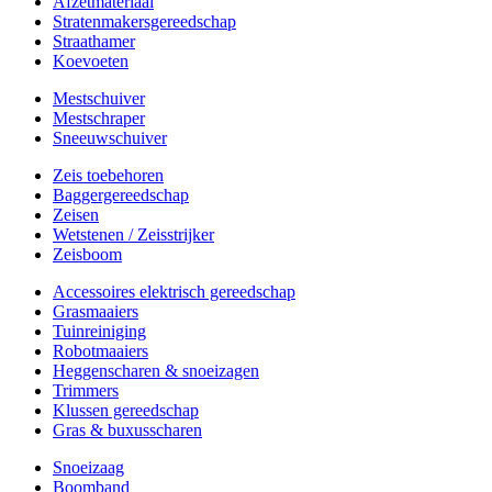
Afzetmateriaal
Stratenmakersgereedschap
Straathamer
Koevoeten
Mestschuiver
Mestschraper
Sneeuwschuiver
Zeis toebehoren
Baggergereedschap
Zeisen
Wetstenen / Zeisstrijker
Zeisboom
Accessoires elektrisch gereedschap
Grasmaaiers
Tuinreiniging
Robotmaaiers
Heggenscharen & snoeizagen
Trimmers
Klussen gereedschap
Gras & buxusscharen
Snoeizaag
Boomband