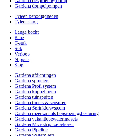
Gardena besproeiingspomp
Gardena dompelpompen
Tyleen benodigdheden
Tyleenslang
Lange bocht
Knie
T-stuk
Sok
Verloop
Nippels
Stop
Gardena afdichtingen
Gardena sproeiers
Gardena Profi system
Gardena koppelingen
Gardena tuinspuiten
Gardena timers & sensoren
Gardena Sprinklersysteem
Gardena meerkanaals bepsroeiingsbesturing
Gardena vakantiebewatering sets
Gardena Microdrip toebehoren
Gardena Pipeline
Gardena System sets