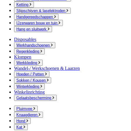
Ketting
Slijpschijven & laselektroden
Handgereedschappen
IJzerwaren bouw en tuin
Hang en sluitwerk
Disposables
Werkhandschoenen
Regenkleding
Klompen
Werkkleding
Wandel-/ Werkschoenen & Laarzen
Hoeden / Petten
Sokken / Kousen
Winterkleding
Winkelinrichting
Gelaatsbescherming
Pluimvee
Knaagdieren
Hond
Kat