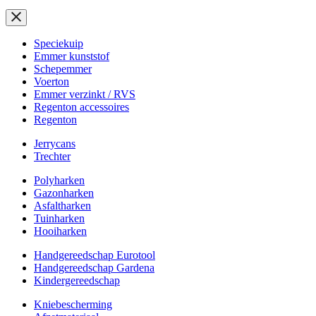
Speciekuip
Emmer kunststof
Schepemmer
Voerton
Emmer verzinkt / RVS
Regenton accessoires
Regenton
Jerrycans
Trechter
Polyharken
Gazonharken
Asfaltharken
Tuinharken
Hooiharken
Handgereedschap Eurotool
Handgereedschap Gardena
Kindergereedschap
Kniebescherming