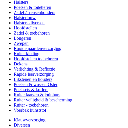
Halsters
Poetsen & toiletteren
Zadel-/Trensenhouders
Halstertouw
Halsters diversen
Hoofdstellen
Zadel & toebehoren
Longeren
Zwepen
Rapide paardenverzorging
Ruiter kleding
Hoofdstellen toebehoren
Dekens
Verlichting & Reflectie
Rapide leerverzorging
Likstenen en houders
Poetsen & wassen Oster
Poetssets & koffers
Ruiter laarzen & jodphurs
Ruiter veiligheid & bescherming
Ruiter - toebehoren
Voerbak kunststof
Klauwverzorging
Diversen