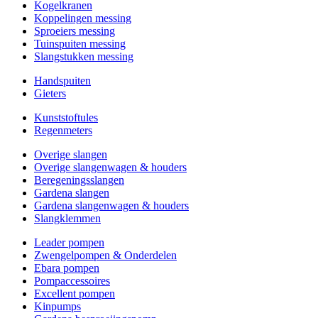
Kogelkranen
Koppelingen messing
Sproeiers messing
Tuinspuiten messing
Slangstukken messing
Handspuiten
Gieters
Kunststoftules
Regenmeters
Overige slangen
Overige slangenwagen & houders
Beregeningsslangen
Gardena slangen
Gardena slangenwagen & houders
Slangklemmen
Leader pompen
Zwengelpompen & Onderdelen
Ebara pompen
Pompaccessoires
Excellent pompen
Kinpumps