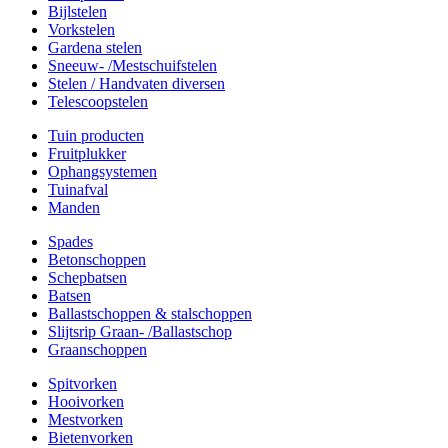
Bijlstelen
Vorkstelen
Gardena stelen
Sneeuw- /Mestschuifstelen
Stelen / Handvaten diversen
Telescoopstelen
Tuin producten
Fruitplukker
Ophangsystemen
Tuinafval
Manden
Spades
Betonschoppen
Schepbatsen
Batsen
Ballastschoppen & stalschoppen
Slijtsrip Graan- /Ballastschop
Graanschoppen
Spitvorken
Hooivorken
Mestvorken
Bietenvorken