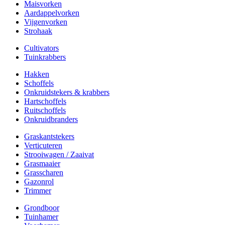
Maisvorken
Aardappelvorken
Vijgenvorken
Strohaak
Cultivators
Tuinkrabbers
Hakken
Schoffels
Onkruidstekers & krabbers
Hartschoffels
Ruitschoffels
Onkruidbranders
Graskantstekers
Verticuteren
Strooiwagen / Zaaivat
Grasmaaier
Grasscharen
Gazonrol
Trimmer
Grondboor
Tuinhamer