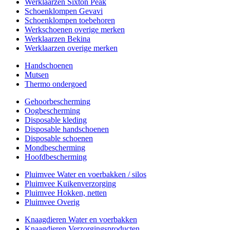
Werklaarzen Sixton Peak
Schoenklompen Gevavi
Schoenklompen toebehoren
Werkschoenen overige merken
Werklaarzen Bekina
Werklaarzen overige merken
Handschoenen
Mutsen
Thermo ondergoed
Gehoorbescherming
Oogbescherming
Disposable kleding
Disposable handschoenen
Disposable schoenen
Mondbescherming
Hoofdbescherming
Pluimvee Water en voerbakken / silos
Pluimvee Kuikenverzorging
Pluimvee Hokken, netten
Pluimvee Overig
Knaagdieren Water en voerbakken
Knaagdieren Verzorgingsproducten