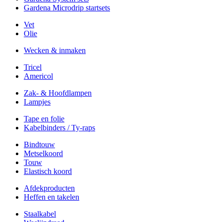
Gardena Microdrip startsets
Vet
Olie
Wecken & inmaken
Tricel
Americol
Zak- & Hoofdlampen
Lampjes
Tape en folie
Kabelbinders / Ty-raps
Bindtouw
Metselkoord
Touw
Elastisch koord
Afdekproducten
Heffen en takelen
Staalkabel