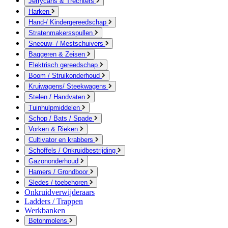
Jerrycans & Trechters
Harken
Hand-/ Kindergereedschap
Stratenmakersspullen
Sneeuw- / Mestschuivers
Baggeren & Zeisen
Elektrisch gereedschap
Boom / Struikonderhoud
Kruiwagens/ Steekwagens
Stelen / Handvaten
Tuinhulpmiddelen
Schop / Bats / Spade
Vorken & Rieken
Cultivator en krabbers
Schoffels / Onkruidbestrijding
Gazononderhoud
Hamers / Grondboor
Sledes / toebehoren
Onkruidverwijderaars
Ladders / Trappen
Werkbanken
Betonmolens