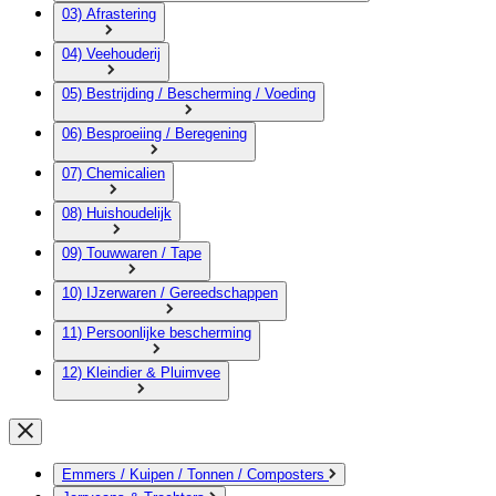
03) Afrastering
04) Veehouderij
05) Bestrijding / Bescherming / Voeding
06) Besproeiing / Beregening
07) Chemicalien
08) Huishoudelijk
09) Touwwaren / Tape
10) IJzerwaren / Gereedschappen
11) Persoonlijke bescherming
12) Kleindier & Pluimvee
Emmers / Kuipen / Tonnen / Composters