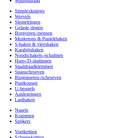
Waslijndraad
Simplexknipjes
Wervels
Sleutelringen
Gelaste ringen
Borgveren-/pennen
Musketons & Paniekhaken
S-haken & vleeshaken
Karabijnhaken
Noodschakels-/schalmen
Harp-/D-sluitingen
Staaldraadklemmen
Spanschroeven
Ringmoeren-/schroeven
Puntkousen
U-beugels
Aanlegringen
Lasthaken
Nagels
Krammen
Spijkers
Voetketting
Scheepsketting