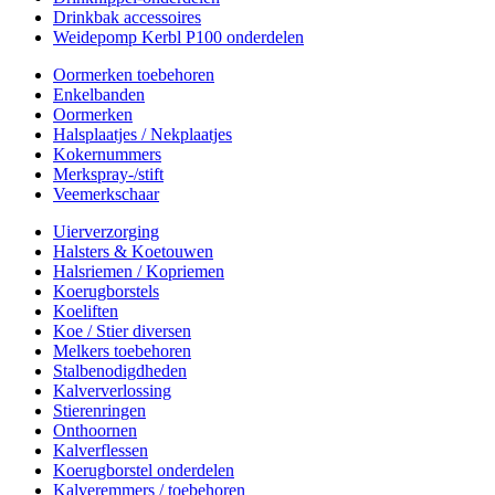
Drinkbak accessoires
Weidepomp Kerbl P100 onderdelen
Oormerken toebehoren
Enkelbanden
Oormerken
Halsplaatjes / Nekplaatjes
Kokernummers
Merkspray-/stift
Veemerkschaar
Uierverzorging
Halsters & Koetouwen
Halsriemen / Kopriemen
Koerugborstels
Koeliften
Koe / Stier diversen
Melkers toebehoren
Stalbenodigdheden
Kalververlossing
Stierenringen
Onthoornen
Kalverflessen
Koerugborstel onderdelen
Kalveremmers / toebehoren