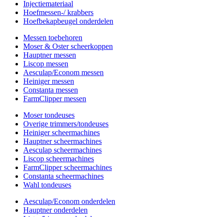
Injectiemateriaal
Hoefmessen-/ krabbers
Hoefbekapbeugel onderdelen
Messen toebehoren
Moser & Oster scheerkoppen
Hauptner messen
Liscop messen
Aesculap/Econom messen
Heiniger messen
Constanta messen
FarmClipper messen
Moser tondeuses
Overige trimmers/tondeuses
Heiniger scheermachines
Hauptner scheermachines
Aesculap scheermachines
Liscop scheermachines
FarmClipper scheermachines
Constanta scheermachines
Wahl tondeuses
Aesculap/Econom onderdelen
Hauptner onderdelen