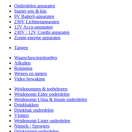
Onderdelen apparaten
Starter sets & kits
9V Batterij-apparaten
230V Lichtnetapparaten
12V Accu-apparaten
230V / 12V Combi apparaten
Zonne-energie apparaten
Tangen
Waarschuwingsbordjes
Afkuilen
Reiniging
Wegers en meters
Video bewaking
Weidepompen & toebehoren
Weidepomp Eider onderdelen
Weidepomp Utina & Ipsam onderdelen
Drinkbakken
Drinkbak onderdelen
Vlotters
Weidepomp Lister onderdelen
Nippels / Sproeiers
Drinknippel-onderdelen