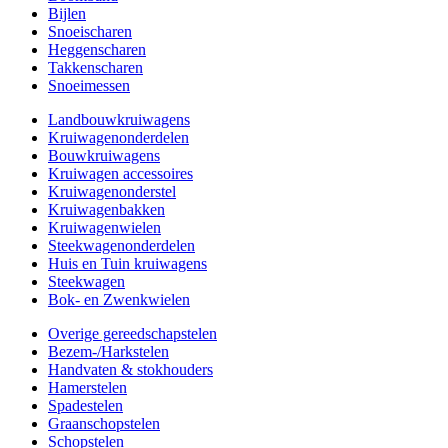
Bijlen
Snoeischaren
Heggenscharen
Takkenscharen
Snoeimessen
Landbouwkruiwagens
Kruiwagenonderdelen
Bouwkruiwagens
Kruiwagen accessoires
Kruiwagenonderstel
Kruiwagenbakken
Kruiwagenwielen
Steekwagenonderdelen
Huis en Tuin kruiwagens
Steekwagen
Bok- en Zwenkwielen
Overige gereedschapstelen
Bezem-/Harkstelen
Handvaten & stokhouders
Hamerstelen
Spadestelen
Graanschopstelen
Schopstelen