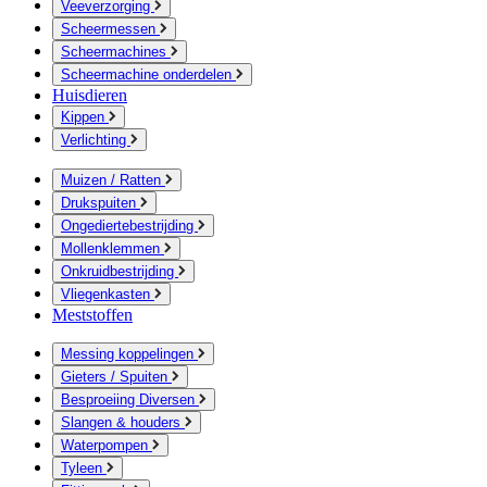
Veeverzorging
Scheermessen
Scheermachines
Scheermachine onderdelen
Huisdieren
Kippen
Verlichting
Muizen / Ratten
Drukspuiten
Ongediertebestrijding
Mollenklemmen
Onkruidbestrijding
Vliegenkasten
Meststoffen
Messing koppelingen
Gieters / Spuiten
Besproeiing Diversen
Slangen & houders
Waterpompen
Tyleen