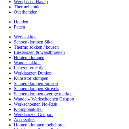
Werkjassen Havep
Thermohemden
Overhemden
Hoeden
Petten
Werksokken
Schoenklompen Sika
Thermo sokken / kousen
Lieslaarzen & waadbroeken
Houten klompen
Wandelsokken
Laarzen vrije tijd
Werklaarzen Dunlop
Kunststof klompen
Schoenklompen Simson
Schoenklompen Strovels
Schoenklompen overige merken
Wandel-/ Werkschoenen Grisport
Werkschoenen No-Risk
Klomppantoffel
Werklaarzen Grisport
Accessoires
Houten klompen toebehoren