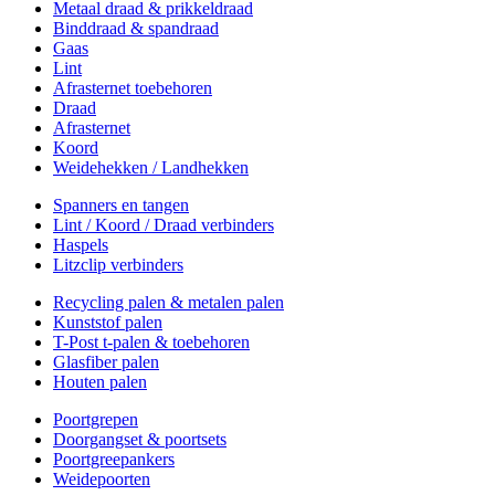
Metaal draad & prikkeldraad
Binddraad & spandraad
Gaas
Lint
Afrasternet toebehoren
Draad
Afrasternet
Koord
Weidehekken / Landhekken
Spanners en tangen
Lint / Koord / Draad verbinders
Haspels
Litzclip verbinders
Recycling palen & metalen palen
Kunststof palen
T-Post t-palen & toebehoren
Glasfiber palen
Houten palen
Poortgrepen
Doorgangset & poortsets
Poortgreepankers
Weidepoorten