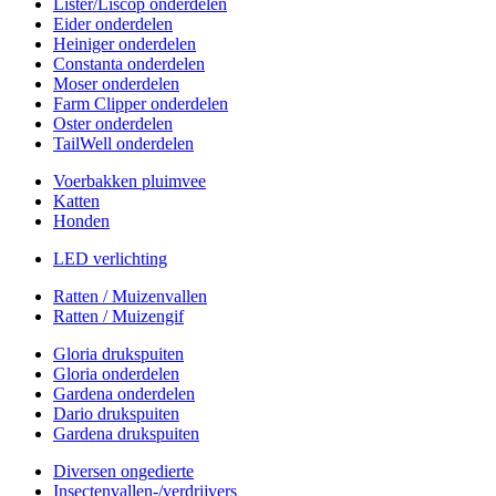
Lister/Liscop onderdelen
Eider onderdelen
Heiniger onderdelen
Constanta onderdelen
Moser onderdelen
Farm Clipper onderdelen
Oster onderdelen
TailWell onderdelen
Voerbakken pluimvee
Katten
Honden
LED verlichting
Ratten / Muizenvallen
Ratten / Muizengif
Gloria drukspuiten
Gloria onderdelen
Gardena onderdelen
Dario drukspuiten
Gardena drukspuiten
Diversen ongedierte
Insectenvallen-/verdrijvers