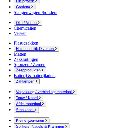
Fittingwerk
Gardena
Slangenwagen-/houders
Olie / Vetten
Chemicalien
Verven
Plasticzakken
Huishoudelijk Diversen
Matten
Zaksluitingen
Sponzen / Zemen
Zeepprodukten
Batterij & batterijladers
Zaklampen
Verpakking-/ verbindingsmateriaal
Touw / Koord
Afdekmateriaal
Staalkabel
Kleine ijzerwaren
Spijkers, Nagels & Krammen