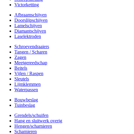
Victorketting
Afbraamschijven
Doorslijpschijven
Lamelschijven
Diamantschijven
Laselektroden
Schroevendraaiers
Tangen / Scharen
Zagen
Meetgereedschap
Beitels
Vijlen / Raspen
Sleutels
Lijmklemmen
Waterpassen
Bouwbeslag
Tuinbeslag
Grendels/schuifen
Hang en sluitwerk overig
Hengen/scharnieren
Scharnieren