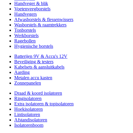
Handveger & blik
Voetenveegborstels
Handvegers
Afwasborstels & flessenwissers
Wasborstels & raamtrekkers
Tonborstels
Werkborstels
Ragebollen
Hygienische borstels
Batterijen 9V & Accu's 12V
Beveiliging & testers
Kabelsets & aansluitkabels
Aarding
Metalen accu kasten
Zonnepanelen
Draad & koord isolatoren
Ringisolatoren
Extra isolatoren & topisolatoren
Hoekisolatoren
Lintisolatoren
Afstandisolatoren
Isolatorenboom