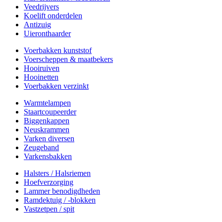
Veedrijvers
Koelift onderdelen
Antizuig
Uieronthaarder
Voerbakken kunststof
Voerscheppen & maatbekers
Hooiruiven
Hooinetten
Voerbakken verzinkt
Warmtelampen
Staartcoupeerder
Biggenkappen
Neuskrammen
Varken diversen
Zeugeband
Varkensbakken
Halsters / Halsriemen
Hoefverzorging
Lammer benodigdheden
Ramdektuig / -blokken
Vastzetpen / spit