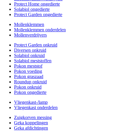
Protect Home ongedierte
Solabiol ongedierte
Protect Garden ongedierte
Mollenklemmen
Mollenklemmen onderdelen
Mollenverdrijvers
Protect Garden onkruid
Diversen onkruid
Solabiol onkruid
Solabiol meststoffen
Pokon meststof
Pokon voeding
Pokon graszaad
Roundup onkruid
Pokon onkruid
Pokon ongedierte
Vliegenkast-/lamp
Vliegenkast onderdelen
Zuigkorven messing
Geka koppelingen
Geka afdichtingen