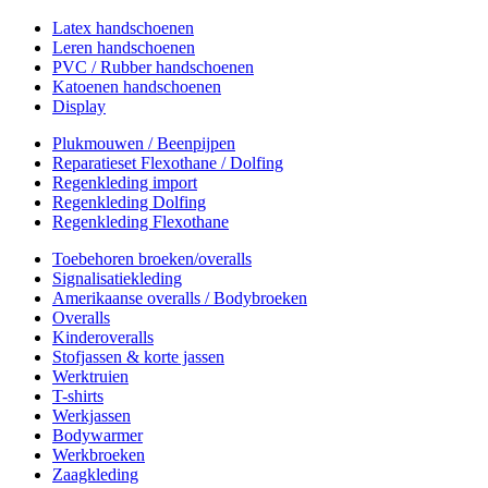
Latex handschoenen
Leren handschoenen
PVC / Rubber handschoenen
Katoenen handschoenen
Display
Plukmouwen / Beenpijpen
Reparatieset Flexothane / Dolfing
Regenkleding import
Regenkleding Dolfing
Regenkleding Flexothane
Toebehoren broeken/overalls
Signalisatiekleding
Amerikaanse overalls / Bodybroeken
Overalls
Kinderoveralls
Stofjassen & korte jassen
Werktruien
T-shirts
Werkjassen
Bodywarmer
Werkbroeken
Zaagkleding