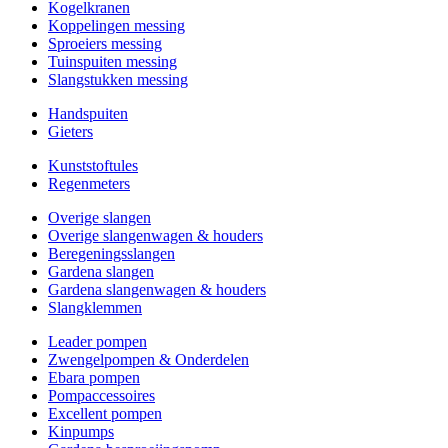
Kogelkranen
Koppelingen messing
Sproeiers messing
Tuinspuiten messing
Slangstukken messing
Handspuiten
Gieters
Kunststoftules
Regenmeters
Overige slangen
Overige slangenwagen & houders
Beregeningsslangen
Gardena slangen
Gardena slangenwagen & houders
Slangklemmen
Leader pompen
Zwengelpompen & Onderdelen
Ebara pompen
Pompaccessoires
Excellent pompen
Kinpumps