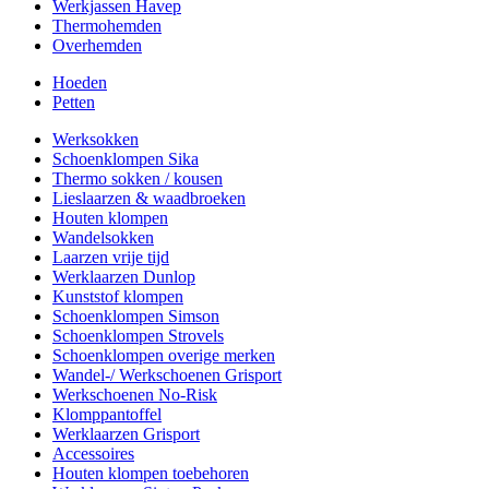
Werkjassen Havep
Thermohemden
Overhemden
Hoeden
Petten
Werksokken
Schoenklompen Sika
Thermo sokken / kousen
Lieslaarzen & waadbroeken
Houten klompen
Wandelsokken
Laarzen vrije tijd
Werklaarzen Dunlop
Kunststof klompen
Schoenklompen Simson
Schoenklompen Strovels
Schoenklompen overige merken
Wandel-/ Werkschoenen Grisport
Werkschoenen No-Risk
Klomppantoffel
Werklaarzen Grisport
Accessoires
Houten klompen toebehoren