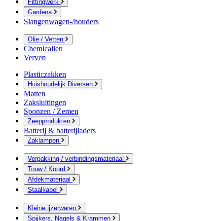
Fittingwerk
Gardena
Slangenwagen-/houders
Olie / Vetten
Chemicalien
Verven
Plasticzakken
Huishoudelijk Diversen
Matten
Zaksluitingen
Sponzen / Zemen
Zeepprodukten
Batterij & batterijladers
Zaklampen
Verpakking-/ verbindingsmateriaal
Touw / Koord
Afdekmateriaal
Staalkabel
Kleine ijzerwaren
Spijkers, Nagels & Krammen