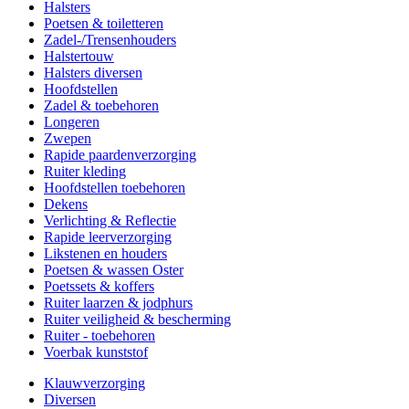
Halsters
Poetsen & toiletteren
Zadel-/Trensenhouders
Halstertouw
Halsters diversen
Hoofdstellen
Zadel & toebehoren
Longeren
Zwepen
Rapide paardenverzorging
Ruiter kleding
Hoofdstellen toebehoren
Dekens
Verlichting & Reflectie
Rapide leerverzorging
Likstenen en houders
Poetsen & wassen Oster
Poetssets & koffers
Ruiter laarzen & jodphurs
Ruiter veiligheid & bescherming
Ruiter - toebehoren
Voerbak kunststof
Klauwverzorging
Diversen