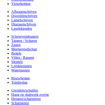
Victorketting
Afbraamschijven
Doorslijpschijven
Lamelschijven
Diamantschijven
Laselektroden
Schroevendraaiers
Tangen / Scharen
Zagen
Meetgereedschap
Beitels
Vijlen / Raspen
Sleutels
Lijmklemmen
Waterpassen
Bouwbeslag
Tuinbeslag
Grendels/schuifen
Hang en sluitwerk overig
Hengen/scharnieren
Scharnieren