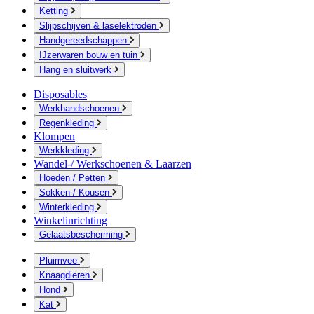
Ketting
Slijpschijven & laselektroden
Handgereedschappen
IJzerwaren bouw en tuin
Hang en sluitwerk
Disposables
Werkhandschoenen
Regenkleding
Klompen
Werkkleding
Wandel-/ Werkschoenen & Laarzen
Hoeden / Petten
Sokken / Kousen
Winterkleding
Winkelinrichting
Gelaatsbescherming
Pluimvee
Knaagdieren
Hond
Kat