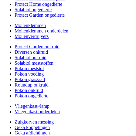
Protect Home ongedierte
Solabiol ongedierte
Protect Garden ongedierte
Mollenklemmen
Mollenklemmen onderdelen
Mollenverdrijvers
Protect Garden onkruid
Diversen onkruid
Solabiol onkruid
Solabiol meststoffen
Pokon meststof
Pokon voeding
Pokon graszaad
Roundup onkruid
Pokon onkruid
Pokon ongedierte
Vliegenkast-/lamp
Vliegenkast onderdelen
Zuigkorven messing
Geka koppelingen
Geka afdichtingen