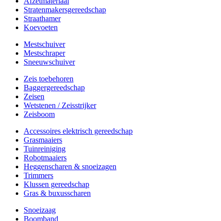
Afzetmateriaal
Stratenmakersgereedschap
Straathamer
Koevoeten
Mestschuiver
Mestschraper
Sneeuwschuiver
Zeis toebehoren
Baggergereedschap
Zeisen
Wetstenen / Zeisstrijker
Zeisboom
Accessoires elektrisch gereedschap
Grasmaaiers
Tuinreiniging
Robotmaaiers
Heggenscharen & snoeizagen
Trimmers
Klussen gereedschap
Gras & buxusscharen
Snoeizaag
Boomband