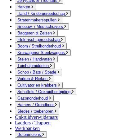
Jerrycans & Trechters
Harken
Hand-/ Kindergereedschap
Stratenmakersspullen
Sneeuw- / Mestschuivers
Baggeren & Zeisen
Elektrisch gereedschap
Boom / Struikonderhoud
Kruiwagens/ Steekwagens
Stelen / Handvaten
Tuinhulpmiddelen
Schop / Bats / Spade
Vorken & Rieken
Cultivator en krabbers
Schoffels / Onkruidbestrijding
Gazononderhoud
Hamers / Grondboor
Sledes / toebehoren
Onkruidverwijderaars
Ladders / Trappen
Werkbanken
Betonmolens