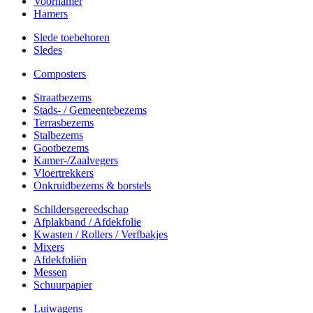
Voorhamer
Hamers
Slede toebehoren
Sledes
Composters
Straatbezems
Stads- / Gemeentebezems
Terrasbezems
Stalbezems
Gootbezems
Kamer-/Zaalvegers
Vloertrekkers
Onkruidbezems & borstels
Schildersgereedschap
Afplakband / Afdekfolie
Kwasten / Rollers / Verfbakjes
Mixers
Afdekfoliën
Messen
Schuurpapier
Luiwagens