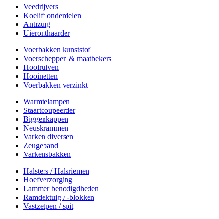
Veedrijvers
Koelift onderdelen
Antizuig
Uieronthaarder
Voerbakken kunststof
Voerscheppen & maatbekers
Hooiruiven
Hooinetten
Voerbakken verzinkt
Warmtelampen
Staartcoupeerder
Biggenkappen
Neuskrammen
Varken diversen
Zeugeband
Varkensbakken
Halsters / Halsriemen
Hoefverzorging
Lammer benodigdheden
Ramdektuig / -blokken
Vastzetpen / spit