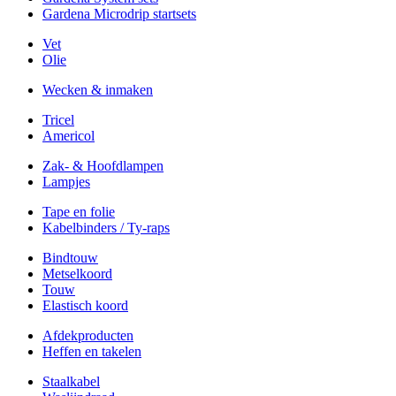
Gardena Microdrip startsets
Vet
Olie
Wecken & inmaken
Tricel
Americol
Zak- & Hoofdlampen
Lampjes
Tape en folie
Kabelbinders / Ty-raps
Bindtouw
Metselkoord
Touw
Elastisch koord
Afdekproducten
Heffen en takelen
Staalkabel