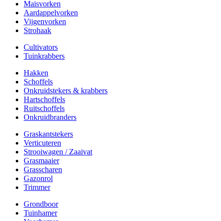
Maisvorken
Aardappelvorken
Vijgenvorken
Strohaak
Cultivators
Tuinkrabbers
Hakken
Schoffels
Onkruidstekers & krabbers
Hartschoffels
Ruitschoffels
Onkruidbranders
Graskantstekers
Verticuteren
Strooiwagen / Zaaivat
Grasmaaier
Grasscharen
Gazonrol
Trimmer
Grondboor
Tuinhamer