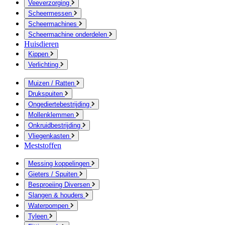
Veeverzorging
Scheermessen
Scheermachines
Scheermachine onderdelen
Huisdieren
Kippen
Verlichting
Muizen / Ratten
Drukspuiten
Ongediertebestrijding
Mollenklemmen
Onkruidbestrijding
Vliegenkasten
Meststoffen
Messing koppelingen
Gieters / Spuiten
Besproeiing Diversen
Slangen & houders
Waterpompen
Tyleen