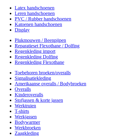
Latex handschoenen
Leren handschoenen
PVC / Rubber handschoenen
Katoenen handschoenen
Display
Plukmouwen / Beenpijpen
Reparatieset Flexothane / Dolfing
Regenkleding import
Regenkleding Dolfing
Regenkleding Flexothane
Toebehoren broeken/overalls
Signalisatiekleding
Amerikaanse overalls / Bodybroeken
Overalls
Kinderoveralls
Stofjassen & korte jassen
Werktruien
T-shirts
Werkjassen
Bodywarmer
Werkbroeken
Zaagkleding