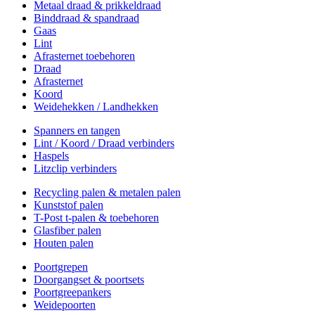
Metaal draad & prikkeldraad
Binddraad & spandraad
Gaas
Lint
Afrasternet toebehoren
Draad
Afrasternet
Koord
Weidehekken / Landhekken
Spanners en tangen
Lint / Koord / Draad verbinders
Haspels
Litzclip verbinders
Recycling palen & metalen palen
Kunststof palen
T-Post t-palen & toebehoren
Glasfiber palen
Houten palen
Poortgrepen
Doorgangset & poortsets
Poortgreepankers
Weidepoorten