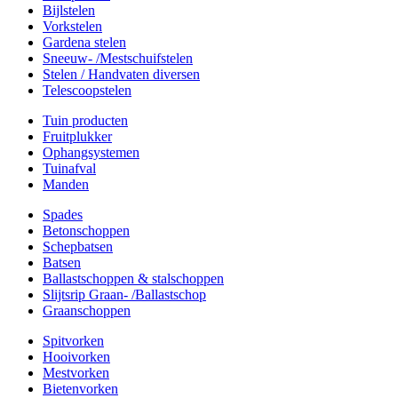
Bijlstelen
Vorkstelen
Gardena stelen
Sneeuw- /Mestschuifstelen
Stelen / Handvaten diversen
Telescoopstelen
Tuin producten
Fruitplukker
Ophangsystemen
Tuinafval
Manden
Spades
Betonschoppen
Schepbatsen
Batsen
Ballastschoppen & stalschoppen
Slijtsrip Graan- /Ballastschop
Graanschoppen
Spitvorken
Hooivorken
Mestvorken
Bietenvorken