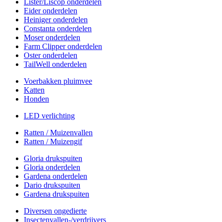
Lister/Liscop onderdelen
Eider onderdelen
Heiniger onderdelen
Constanta onderdelen
Moser onderdelen
Farm Clipper onderdelen
Oster onderdelen
TailWell onderdelen
Voerbakken pluimvee
Katten
Honden
LED verlichting
Ratten / Muizenvallen
Ratten / Muizengif
Gloria drukspuiten
Gloria onderdelen
Gardena onderdelen
Dario drukspuiten
Gardena drukspuiten
Diversen ongedierte
Insectenvallen-/verdrijvers