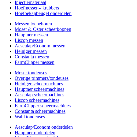
Injectiemateriaal
Hoefmessen-/ krabbers
Hoefbekapbeugel onderdelen
Messen toebehoren
Moser & Oster scheerkoppen
Hauptner messen
Liscop messen
Aesculap/Econom messen
Heiniger messen
Constanta messen
FarmClipper messen
Moser tondeuses
Overige trimmers/tondeuses
Heiniger scheermachines
Hauptner scheermachines
Aesculap scheermachines
Liscop scheermachines
FarmClipper scheermachines
Constanta scheermachines
Wahl tondeuses
Aesculap/Econom onderdelen
Hauptner onderdelen