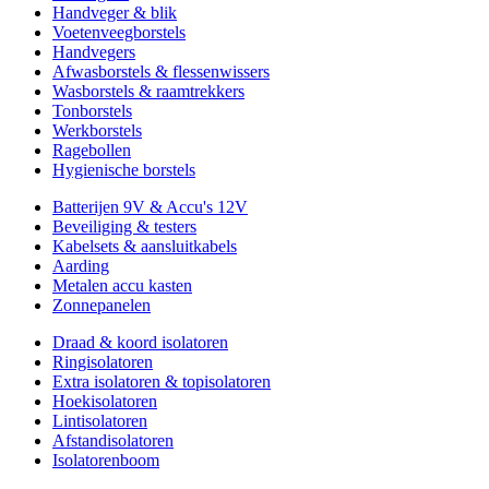
Handveger & blik
Voetenveegborstels
Handvegers
Afwasborstels & flessenwissers
Wasborstels & raamtrekkers
Tonborstels
Werkborstels
Ragebollen
Hygienische borstels
Batterijen 9V & Accu's 12V
Beveiliging & testers
Kabelsets & aansluitkabels
Aarding
Metalen accu kasten
Zonnepanelen
Draad & koord isolatoren
Ringisolatoren
Extra isolatoren & topisolatoren
Hoekisolatoren
Lintisolatoren
Afstandisolatoren
Isolatorenboom