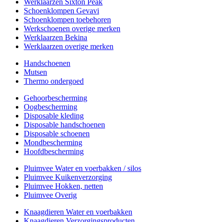
Werklaarzen Sixton Peak
Schoenklompen Gevavi
Schoenklompen toebehoren
Werkschoenen overige merken
Werklaarzen Bekina
Werklaarzen overige merken
Handschoenen
Mutsen
Thermo ondergoed
Gehoorbescherming
Oogbescherming
Disposable kleding
Disposable handschoenen
Disposable schoenen
Mondbescherming
Hoofdbescherming
Pluimvee Water en voerbakken / silos
Pluimvee Kuikenverzorging
Pluimvee Hokken, netten
Pluimvee Overig
Knaagdieren Water en voerbakken
Knaagdieren Verzorgingsproducten