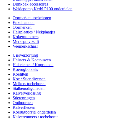
Drinkbak accessoires
Weidepomp Kerbl P100 onderdelen
Oormerken toebehoren
Enkelbanden
Oormerken
Halsplaatjes / Nekplaatjes
Kokernummers
Merkspray-/stift
Veemerkschaar
Uierverzorging
Halsters & Koetouwen
Halsriemen / Kopriemen
Koerugborstels
Koeliften
Koe / Stier diversen
Melkers toebehoren
Stalbenodigdheden
Kalververlossing
Stierenringen
Onthoornen
Kalverflessen
Koerugborstel onderdelen
Kalveremmers / toebehoren