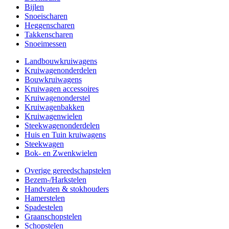
Bijlen
Snoeischaren
Heggenscharen
Takkenscharen
Snoeimessen
Landbouwkruiwagens
Kruiwagenonderdelen
Bouwkruiwagens
Kruiwagen accessoires
Kruiwagenonderstel
Kruiwagenbakken
Kruiwagenwielen
Steekwagenonderdelen
Huis en Tuin kruiwagens
Steekwagen
Bok- en Zwenkwielen
Overige gereedschapstelen
Bezem-/Harkstelen
Handvaten & stokhouders
Hamerstelen
Spadestelen
Graanschopstelen
Schopstelen