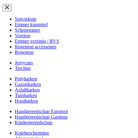
Speciekuip
Emmer kunststof
Schepemmer
Voerton
Emmer verzinkt / RVS
Regenton accessoires
Regenton
Jerrycans
Trechter
Polyharken
Gazonharken
Asfaltharken
Tuinharken
Hooiharken
Handgereedschap Eurotool
Handgereedschap Gardena
Kindergereedschap
Kniebescherming