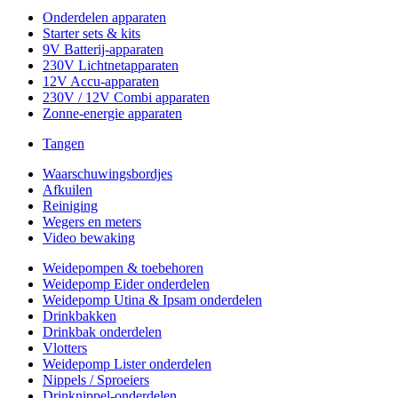
Onderdelen apparaten
Starter sets & kits
9V Batterij-apparaten
230V Lichtnetapparaten
12V Accu-apparaten
230V / 12V Combi apparaten
Zonne-energie apparaten
Tangen
Waarschuwingsbordjes
Afkuilen
Reiniging
Wegers en meters
Video bewaking
Weidepompen & toebehoren
Weidepomp Eider onderdelen
Weidepomp Utina & Ipsam onderdelen
Drinkbakken
Drinkbak onderdelen
Vlotters
Weidepomp Lister onderdelen
Nippels / Sproeiers
Drinknippel-onderdelen