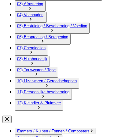
03) Afrastering
04) Veehouderij
05) Bestrijding / Bescherming / Voeding
06) Besproeiing / Beregening
07) Chemicalien
08) Huishoudelijk
09) Touwwaren / Tape
10) IJzerwaren / Gereedschappen
11) Persoonlijke bescherming
12) Kleindier & Pluimvee
Emmers / Kuipen / Tonnen / Composters