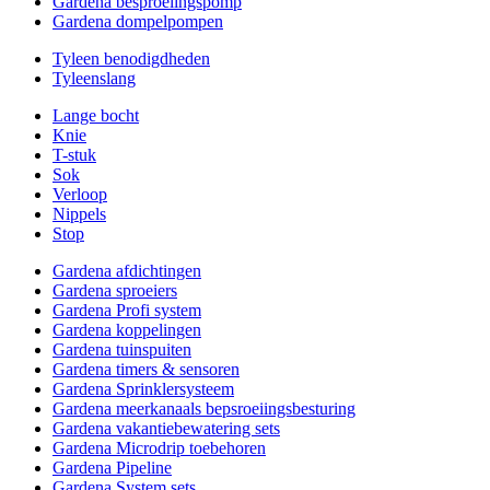
Gardena besproeiingspomp
Gardena dompelpompen
Tyleen benodigdheden
Tyleenslang
Lange bocht
Knie
T-stuk
Sok
Verloop
Nippels
Stop
Gardena afdichtingen
Gardena sproeiers
Gardena Profi system
Gardena koppelingen
Gardena tuinspuiten
Gardena timers & sensoren
Gardena Sprinklersysteem
Gardena meerkanaals bepsroeiingsbesturing
Gardena vakantiebewatering sets
Gardena Microdrip toebehoren
Gardena Pipeline
Gardena System sets