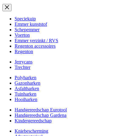
Speciekuip
Emmer kunststof
Schepemmer
Voerton
Emmer verzinkt / RVS
Regenton accessoires
Regenton
Jerrycans
Trechter
Polyharken
Gazonharken
Asfaltharken
Tuinharken
Hooiharken
Handgereedschap Eurotool
Handgereedschap Gardena
Kindergereedschap
Kniebescherming