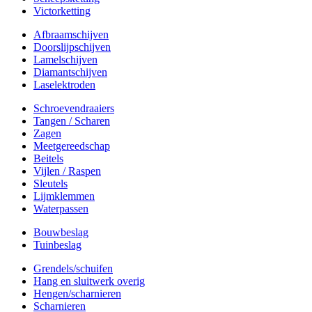
Victorketting
Afbraamschijven
Doorslijpschijven
Lamelschijven
Diamantschijven
Laselektroden
Schroevendraaiers
Tangen / Scharen
Zagen
Meetgereedschap
Beitels
Vijlen / Raspen
Sleutels
Lijmklemmen
Waterpassen
Bouwbeslag
Tuinbeslag
Grendels/schuifen
Hang en sluitwerk overig
Hengen/scharnieren
Scharnieren