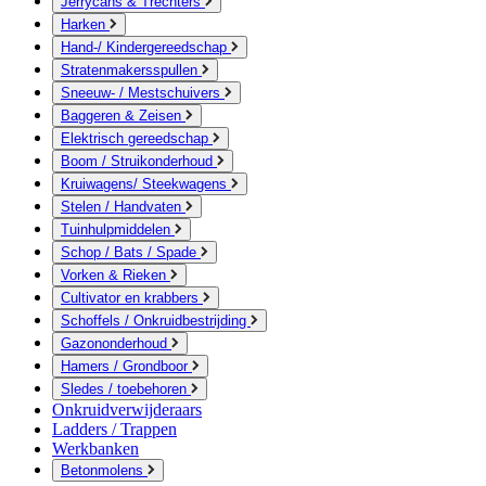
Jerrycans & Trechters
Harken
Hand-/ Kindergereedschap
Stratenmakersspullen
Sneeuw- / Mestschuivers
Baggeren & Zeisen
Elektrisch gereedschap
Boom / Struikonderhoud
Kruiwagens/ Steekwagens
Stelen / Handvaten
Tuinhulpmiddelen
Schop / Bats / Spade
Vorken & Rieken
Cultivator en krabbers
Schoffels / Onkruidbestrijding
Gazononderhoud
Hamers / Grondboor
Sledes / toebehoren
Onkruidverwijderaars
Ladders / Trappen
Werkbanken
Betonmolens