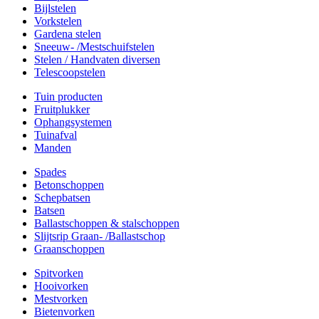
Bijlstelen
Vorkstelen
Gardena stelen
Sneeuw- /Mestschuifstelen
Stelen / Handvaten diversen
Telescoopstelen
Tuin producten
Fruitplukker
Ophangsystemen
Tuinafval
Manden
Spades
Betonschoppen
Schepbatsen
Batsen
Ballastschoppen & stalschoppen
Slijtsrip Graan- /Ballastschop
Graanschoppen
Spitvorken
Hooivorken
Mestvorken
Bietenvorken