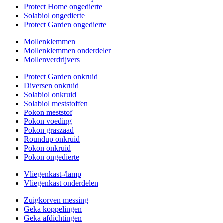
Protect Home ongedierte
Solabiol ongedierte
Protect Garden ongedierte
Mollenklemmen
Mollenklemmen onderdelen
Mollenverdrijvers
Protect Garden onkruid
Diversen onkruid
Solabiol onkruid
Solabiol meststoffen
Pokon meststof
Pokon voeding
Pokon graszaad
Roundup onkruid
Pokon onkruid
Pokon ongedierte
Vliegenkast-/lamp
Vliegenkast onderdelen
Zuigkorven messing
Geka koppelingen
Geka afdichtingen