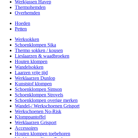
Werkjassen Havep
Thermohemden
Overhemden
Hoeden
Petten
Werksokken
Schoenklompen Sika
Thermo sokken / kousen
Lieslaarzen & waadbroeken
Houten klompen
Wandelsokken
Laarzen vrije tijd
Werklaarzen Dunlop
Kunststof klompen
Schoenklompen Simson
Schoenklompen Strovels
Schoenklompen overige merken
Wandel-/ Werkschoenen Grisport
Werkschoenen No-Risk
Klomppantoffel
Werklaarzen Grisport
Accessoires
Houten klompen toebehoren