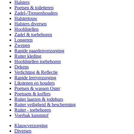
Halsters
Poetsen & toiletteren
Zadel-/Trensenhouders
Halstertouw
Halsters diversen
Hoofdstellen
Zadel & toebehoren
Longeren
Zwepen
Rapide paardenverzorging
Ruiter kleding
Hoofdstellen toebehoren
Dekens
Verlichting & Reflectie
Rapide leerverzorging
Likstenen en houders
Poetsen & wassen Oster
Poetssets & koffers
Ruiter laarzen & jodphurs
Ruiter veiligheid & bescherming
Ruiter - toebehoren
Voerbak kunststof
Klauwverzorging
Diversen