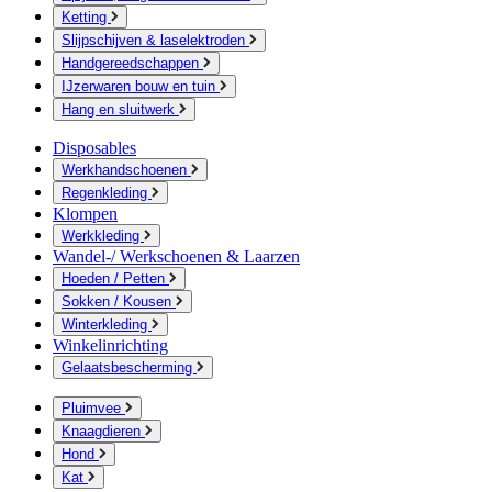
Ketting
Slijpschijven & laselektroden
Handgereedschappen
IJzerwaren bouw en tuin
Hang en sluitwerk
Disposables
Werkhandschoenen
Regenkleding
Klompen
Werkkleding
Wandel-/ Werkschoenen & Laarzen
Hoeden / Petten
Sokken / Kousen
Winterkleding
Winkelinrichting
Gelaatsbescherming
Pluimvee
Knaagdieren
Hond
Kat