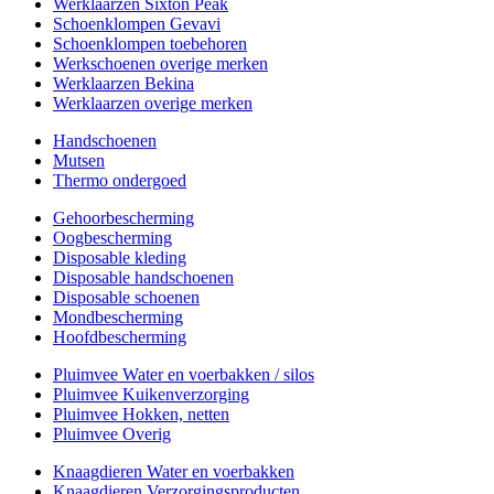
Werklaarzen Sixton Peak
Schoenklompen Gevavi
Schoenklompen toebehoren
Werkschoenen overige merken
Werklaarzen Bekina
Werklaarzen overige merken
Handschoenen
Mutsen
Thermo ondergoed
Gehoorbescherming
Oogbescherming
Disposable kleding
Disposable handschoenen
Disposable schoenen
Mondbescherming
Hoofdbescherming
Pluimvee Water en voerbakken / silos
Pluimvee Kuikenverzorging
Pluimvee Hokken, netten
Pluimvee Overig
Knaagdieren Water en voerbakken
Knaagdieren Verzorgingsproducten