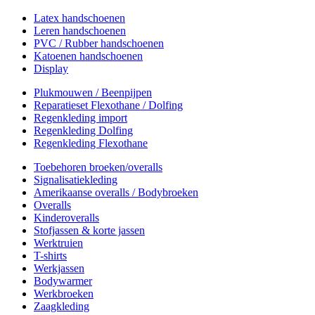
Latex handschoenen
Leren handschoenen
PVC / Rubber handschoenen
Katoenen handschoenen
Display
Plukmouwen / Beenpijpen
Reparatieset Flexothane / Dolfing
Regenkleding import
Regenkleding Dolfing
Regenkleding Flexothane
Toebehoren broeken/overalls
Signalisatiekleding
Amerikaanse overalls / Bodybroeken
Overalls
Kinderoveralls
Stofjassen & korte jassen
Werktruien
T-shirts
Werkjassen
Bodywarmer
Werkbroeken
Zaagkleding