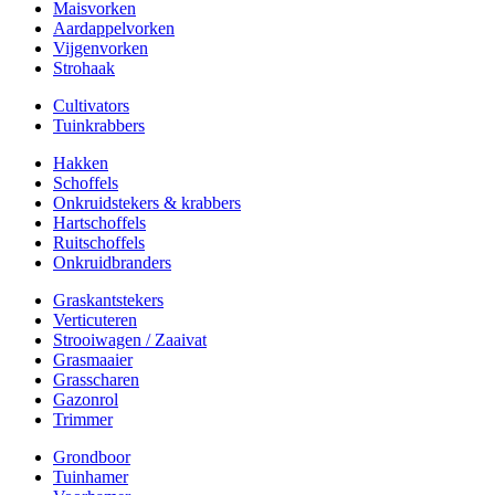
Maisvorken
Aardappelvorken
Vijgenvorken
Strohaak
Cultivators
Tuinkrabbers
Hakken
Schoffels
Onkruidstekers & krabbers
Hartschoffels
Ruitschoffels
Onkruidbranders
Graskantstekers
Verticuteren
Strooiwagen / Zaaivat
Grasmaaier
Grasscharen
Gazonrol
Trimmer
Grondboor
Tuinhamer