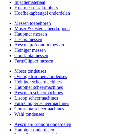
Injectiemateriaal
Hoefmessen-/ krabbers
Hoefbekapbeugel onderdelen
Messen toebehoren
Moser & Oster scheerkoppen
Hauptner messen
Liscop messen
Aesculap/Econom messen
Heiniger messen
Constanta messen
FarmClipper messen
Moser tondeuses
Overige trimmers/tondeuses
Heiniger scheermachines
Hauptner scheermachines
Aesculap scheermachines
Liscop scheermachines
FarmClipper scheermachines
Constanta scheermachines
Wahl tondeuses
Aesculap/Econom onderdelen
Hauptner onderdelen