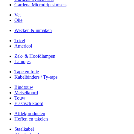
Gardena Microdrip startsets
Vet
Olie
Wecken & inmaken
Tricel
Americol
Zak- & Hoofdlampen
Lampjes
Tape en folie
Kabelbinders / Ty-raps
Bindtouw
Metselkoord
Touw
Elastisch koord
Afdekproducten
Heffen en takelen
Staalkabel