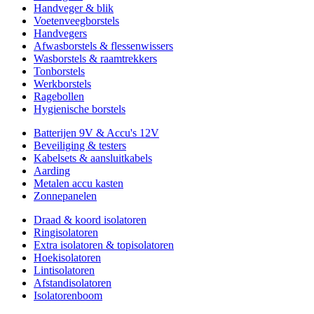
Handveger & blik
Voetenveegborstels
Handvegers
Afwasborstels & flessenwissers
Wasborstels & raamtrekkers
Tonborstels
Werkborstels
Ragebollen
Hygienische borstels
Batterijen 9V & Accu's 12V
Beveiliging & testers
Kabelsets & aansluitkabels
Aarding
Metalen accu kasten
Zonnepanelen
Draad & koord isolatoren
Ringisolatoren
Extra isolatoren & topisolatoren
Hoekisolatoren
Lintisolatoren
Afstandisolatoren
Isolatorenboom