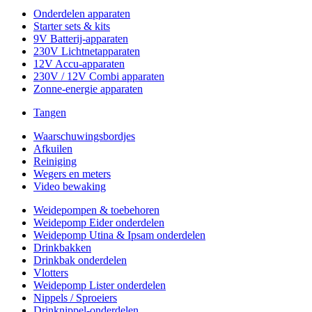
Onderdelen apparaten
Starter sets & kits
9V Batterij-apparaten
230V Lichtnetapparaten
12V Accu-apparaten
230V / 12V Combi apparaten
Zonne-energie apparaten
Tangen
Waarschuwingsbordjes
Afkuilen
Reiniging
Wegers en meters
Video bewaking
Weidepompen & toebehoren
Weidepomp Eider onderdelen
Weidepomp Utina & Ipsam onderdelen
Drinkbakken
Drinkbak onderdelen
Vlotters
Weidepomp Lister onderdelen
Nippels / Sproeiers
Drinknippel-onderdelen