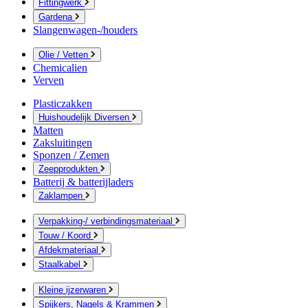
Fittingwerk
Gardena
Slangenwagen-/houders
Olie / Vetten
Chemicalien
Verven
Plasticzakken
Huishoudelijk Diversen
Matten
Zaksluitingen
Sponzen / Zemen
Zeepprodukten
Batterij & batterijladers
Zaklampen
Verpakking-/ verbindingsmateriaal
Touw / Koord
Afdekmateriaal
Staalkabel
Kleine ijzerwaren
Spijkers, Nagels & Krammen