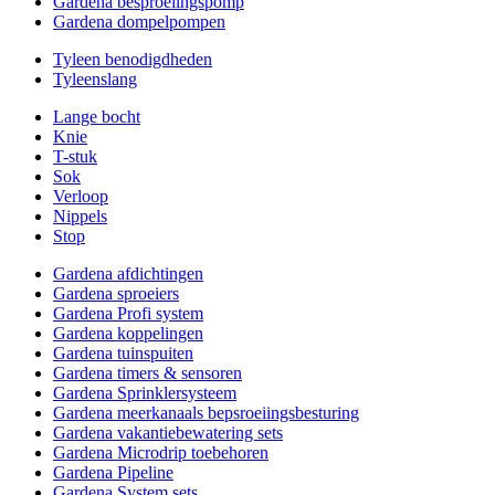
Gardena besproeiingspomp
Gardena dompelpompen
Tyleen benodigdheden
Tyleenslang
Lange bocht
Knie
T-stuk
Sok
Verloop
Nippels
Stop
Gardena afdichtingen
Gardena sproeiers
Gardena Profi system
Gardena koppelingen
Gardena tuinspuiten
Gardena timers & sensoren
Gardena Sprinklersysteem
Gardena meerkanaals bepsroeiingsbesturing
Gardena vakantiebewatering sets
Gardena Microdrip toebehoren
Gardena Pipeline
Gardena System sets