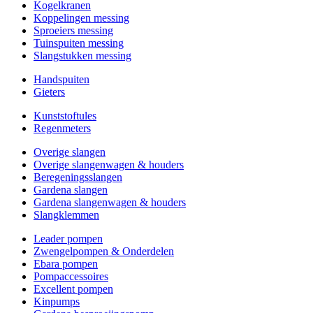
Kogelkranen
Koppelingen messing
Sproeiers messing
Tuinspuiten messing
Slangstukken messing
Handspuiten
Gieters
Kunststoftules
Regenmeters
Overige slangen
Overige slangenwagen & houders
Beregeningsslangen
Gardena slangen
Gardena slangenwagen & houders
Slangklemmen
Leader pompen
Zwengelpompen & Onderdelen
Ebara pompen
Pompaccessoires
Excellent pompen
Kinpumps