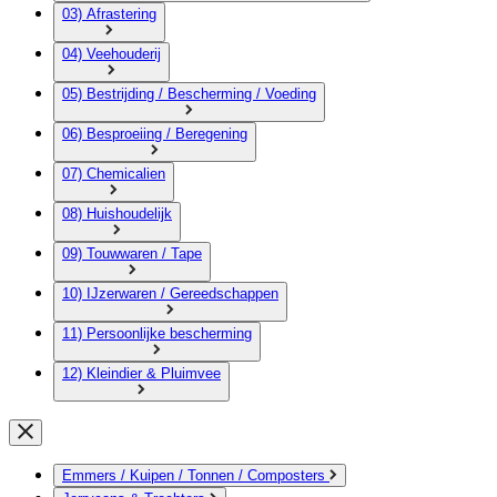
03) Afrastering
04) Veehouderij
05) Bestrijding / Bescherming / Voeding
06) Besproeiing / Beregening
07) Chemicalien
08) Huishoudelijk
09) Touwwaren / Tape
10) IJzerwaren / Gereedschappen
11) Persoonlijke bescherming
12) Kleindier & Pluimvee
Emmers / Kuipen / Tonnen / Composters