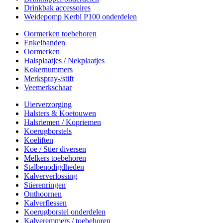
Drinkbak accessoires
Weidepomp Kerbl P100 onderdelen
Oormerken toebehoren
Enkelbanden
Oormerken
Halsplaatjes / Nekplaatjes
Kokernummers
Merkspray-/stift
Veemerkschaar
Uierverzorging
Halsters & Koetouwen
Halsriemen / Kopriemen
Koerugborstels
Koeliften
Koe / Stier diversen
Melkers toebehoren
Stalbenodigdheden
Kalververlossing
Stierenringen
Onthoornen
Kalverflessen
Koerugborstel onderdelen
Kalveremmers / toebehoren