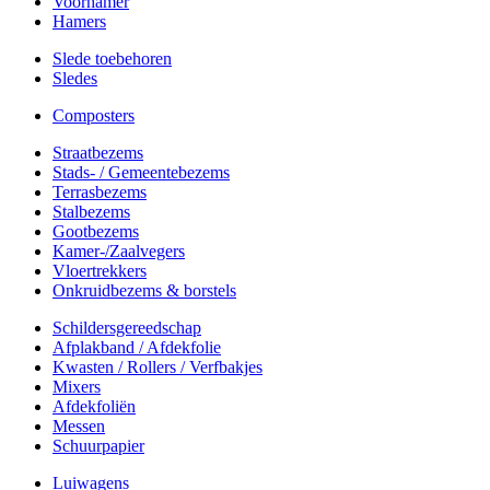
Voorhamer
Hamers
Slede toebehoren
Sledes
Composters
Straatbezems
Stads- / Gemeentebezems
Terrasbezems
Stalbezems
Gootbezems
Kamer-/Zaalvegers
Vloertrekkers
Onkruidbezems & borstels
Schildersgereedschap
Afplakband / Afdekfolie
Kwasten / Rollers / Verfbakjes
Mixers
Afdekfoliën
Messen
Schuurpapier
Luiwagens