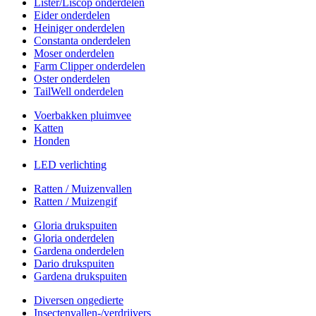
Lister/Liscop onderdelen
Eider onderdelen
Heiniger onderdelen
Constanta onderdelen
Moser onderdelen
Farm Clipper onderdelen
Oster onderdelen
TailWell onderdelen
Voerbakken pluimvee
Katten
Honden
LED verlichting
Ratten / Muizenvallen
Ratten / Muizengif
Gloria drukspuiten
Gloria onderdelen
Gardena onderdelen
Dario drukspuiten
Gardena drukspuiten
Diversen ongedierte
Insectenvallen-/verdrijvers