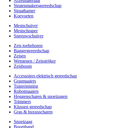
Afzetmateriaal
Stratenmakersgereedschap
Straathamer
Koevoeten
Mestschuiver
Mestschraper
Sneeuwschuiver
Zeis toebehoren
Baggergereedschap
Zeisen
Wetstenen / Zeisstrijker
Zeisboom
Accessoires elektrisch gereedschap
Grasmaaiers
Tuinreiniging
Robotmaaiers
Heggenscharen & snoeizagen
Trimmers
Klussen gereedschap
Gras & buxusscharen
Snoeizaag
Boomband