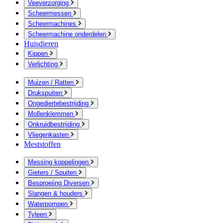
Veeverzorging
Scheermessen
Scheermachines
Scheermachine onderdelen
Huisdieren
Kippen
Verlichting
Muizen / Ratten
Drukspuiten
Ongediertebestrijding
Mollenklemmen
Onkruidbestrijding
Vliegenkasten
Meststoffen
Messing koppelingen
Gieters / Spuiten
Besproeiing Diversen
Slangen & houders
Waterpompen
Tyleen