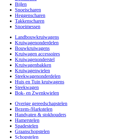
Bijlen
Snoeischaren
Heggenscharen
Takkenscharen
Snoeimessen
Landbouwkruiwagens
Kruiwagenonderdelen
Bouwkruiwagens
Kruiwagen accessoires
Kruiwagenonderstel
Kruiwagenbakken
Kruiwagenwielen
Steekwagenonderdelen
Huis en Tuin kruiwagens
Steekwagen
Bok- en Zwenkwielen
Overige gereedschapstelen
Bezem-/Harkstelen
Handvaten & stokhouders
Hamerstelen
Spadestelen
Graanschopstelen
Schopstelen