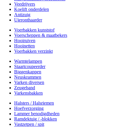
Veedrijvers
Koelift onderdelen
Antizuig
Uieronthaarder
Voerbakken kunststof
Voerscheppen & maatbekers
Hooiruiven
Hooinetten
Voerbakken verzinkt
Warmtelampen
Staartcoupeerder
Biggenkappen
Neuskrammen
Varken diversen
Zeugeband
Varkensbakken
Halsters / Halsriemen
Hoefverzorging
Lammer benodigdheden
Ramdektuig / -blokken
Vastzetpen / spit