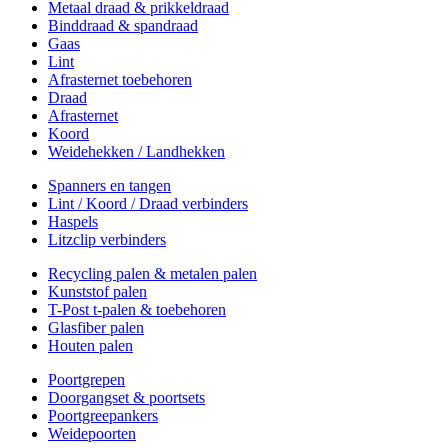
Metaal draad & prikkeldraad
Binddraad & spandraad
Gaas
Lint
Afrasternet toebehoren
Draad
Afrasternet
Koord
Weidehekken / Landhekken
Spanners en tangen
Lint / Koord / Draad verbinders
Haspels
Litzclip verbinders
Recycling palen & metalen palen
Kunststof palen
T-Post t-palen & toebehoren
Glasfiber palen
Houten palen
Poortgrepen
Doorgangset & poortsets
Poortgreepankers
Weidepoorten