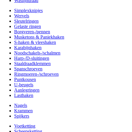
Waslijndraad
Simplexknipjes
Wervels
Sleutelringen
Gelaste ringen
Borgveren-/pennen
Musketons & Paniekhaken
S-haken & vleeshaken
Karabijnhaken
Noodschakels-/schalmen
Harp-/D-sluitingen
Staaldraadklemmen
Spanschroeven
Ringmoeren-/schroeven
Puntkousen
U-beugels
Aanlegringen
Lasthaken
Nagels
Krammen
Spijkers
Voetketting
Scheepsketting