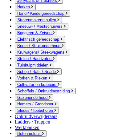
Jerrycans & Trechters
Harken
Hand-/ Kindergereedschap
Stratenmakersspullen
Sneeuw- / Mestschuivers
Baggeren & Zeisen
Elektrisch gereedschap
Boom / Struikonderhoud
Kruiwagens/ Steekwagens
Stelen / Handvaten
Tuinhulpmiddelen
Schop / Bats / Spade
Vorken & Rieken
Cultivator en krabbers
Schoffels / Onkruidbestrijding
Gazononderhoud
Hamers / Grondboor
Sledes / toebehoren
Onkruidverwijderaars
Ladders / Trappen
Werkbanken
Betonmolens