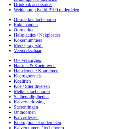
Drinkbak accessoires
Weidepomp Kerbl P100 onderdelen
Oormerken toebehoren
Enkelbanden
Oormerken
Halsplaatjes / Nekplaatjes
Kokernummers
Merkspray-/stift
Veemerkschaar
Uierverzorging
Halsters & Koetouwen
Halsriemen / Kopriemen
Koerugborstels
Koeliften
Koe / Stier diversen
Melkers toebehoren
Stalbenodigdheden
Kalververlossing
Stierenringen
Onthoornen
Kalverflessen
Koerugborstel onderdelen
Kalveremmers / toebehoren