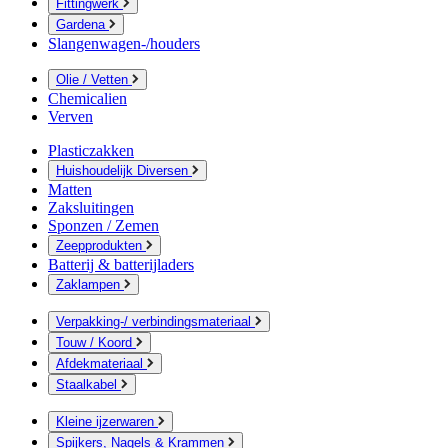
Fittingwerk
Gardena
Slangenwagen-/houders
Olie / Vetten
Chemicalien
Verven
Plasticzakken
Huishoudelijk Diversen
Matten
Zaksluitingen
Sponzen / Zemen
Zeepprodukten
Batterij & batterijladers
Zaklampen
Verpakking-/ verbindingsmateriaal
Touw / Koord
Afdekmateriaal
Staalkabel
Kleine ijzerwaren
Spijkers, Nagels & Krammen