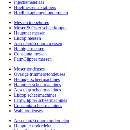
Injectiemateriaal
Hoefmessen-/ krabbers
Hoefbekapbeugel onderdelen
Messen toebehoren
Moser & Oster scheerkoppen
Hauptner messen
Liscop messen
Aesculap/Econom messen
Heiniger messen
Constanta messen
FarmClipper messen
Moser tondeuses
Overige trimmers/tondeuses
Heiniger scheermachines
Hauptner scheermachines
Aesculap scheermachines
Liscop scheermachines
FarmClipper scheermachines
Constanta scheermachines
Wahl tondeuses
Aesculap/Econom onderdelen
Hauptner onderdelen