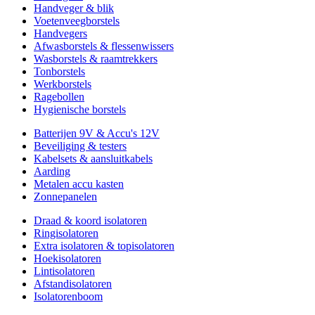
Handveger & blik
Voetenveegborstels
Handvegers
Afwasborstels & flessenwissers
Wasborstels & raamtrekkers
Tonborstels
Werkborstels
Ragebollen
Hygienische borstels
Batterijen 9V & Accu's 12V
Beveiliging & testers
Kabelsets & aansluitkabels
Aarding
Metalen accu kasten
Zonnepanelen
Draad & koord isolatoren
Ringisolatoren
Extra isolatoren & topisolatoren
Hoekisolatoren
Lintisolatoren
Afstandisolatoren
Isolatorenboom