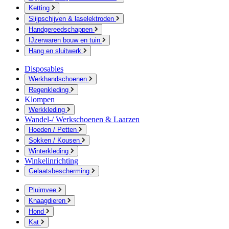
Ketting
Slijpschijven & laselektroden
Handgereedschappen
IJzerwaren bouw en tuin
Hang en sluitwerk
Disposables
Werkhandschoenen
Regenkleding
Klompen
Werkkleding
Wandel-/ Werkschoenen & Laarzen
Hoeden / Petten
Sokken / Kousen
Winterkleding
Winkelinrichting
Gelaatsbescherming
Pluimvee
Knaagdieren
Hond
Kat