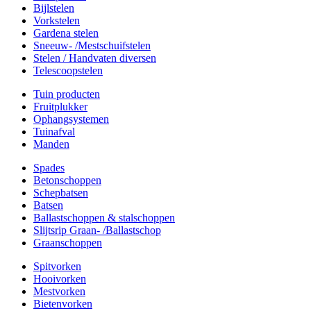
Bijlstelen
Vorkstelen
Gardena stelen
Sneeuw- /Mestschuifstelen
Stelen / Handvaten diversen
Telescoopstelen
Tuin producten
Fruitplukker
Ophangsystemen
Tuinafval
Manden
Spades
Betonschoppen
Schepbatsen
Batsen
Ballastschoppen & stalschoppen
Slijtsrip Graan- /Ballastschop
Graanschoppen
Spitvorken
Hooivorken
Mestvorken
Bietenvorken