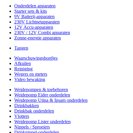
Onderdelen apparaten
Starter sets & kits
9V Batterij-apparaten
230V Lichtnetapparaten
12V Accu-apparaten
230V / 12V Combi apparaten
Zonne-energie apparaten
Tangen
Waarschuwingsbordjes
Afkuilen
Reiniging
Wegers en meters
Video bewaking
Weidepompen & toebehoren
Weidepomp Eider onderdelen
Weidepomp Utina & Ipsam onderdelen
Drinkbakken
Drinkbak onderdelen
Vlotters
Weidepomp Lister onderdelen
Nippels / Sproeiers
Drinknippel-onderdelen