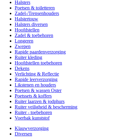
Halsters
Poetsen & toiletteren
Zadel-/Trensenhouders
Halstertouw
Halsters diversen
Hoofdstellen
Zadel & toebehoren
Longeren
Zwepen
Rapide paardenverzorging
Ruiter kleding
Hoofdstellen toebehoren
Dekens
Verlichting & Reflectie
Rapide leerverzorging
Likstenen en houders
Poetsen & wassen Oster
Poetssets & koffers
Ruiter laarzen & jodphurs
Ruiter veiligheid & bescherming
Ruiter - toebehoren
Voerbak kunststof
Klauwverzorging
Diversen