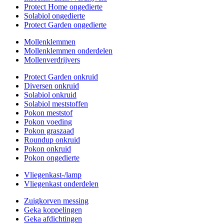
Protect Home ongedierte
Solabiol ongedierte
Protect Garden ongedierte
Mollenklemmen
Mollenklemmen onderdelen
Mollenverdrijvers
Protect Garden onkruid
Diversen onkruid
Solabiol onkruid
Solabiol meststoffen
Pokon meststof
Pokon voeding
Pokon graszaad
Roundup onkruid
Pokon onkruid
Pokon ongedierte
Vliegenkast-/lamp
Vliegenkast onderdelen
Zuigkorven messing
Geka koppelingen
Geka afdichtingen