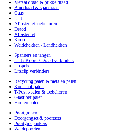
Metaal draad & prikkeldraad
Binddraad & spandraad
Gaas
Lint
Afrasternet toebehoren
Draad
Afrasternet
Koord
Weidehekken / Landhekken
Spanners en tangen
Lint / Koord / Draad verbinders
Haspels
Litzclip verbinders
Recycling palen & metalen palen
Kunststof palen
T-Post t-palen & toebehoren
Glasfiber palen
Houten palen
Poortgrepen
Doorgangset & poortsets
Poortgreepankers
Weidepoorten