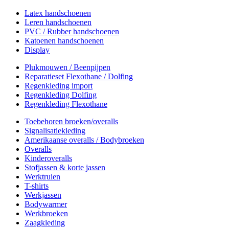
Latex handschoenen
Leren handschoenen
PVC / Rubber handschoenen
Katoenen handschoenen
Display
Plukmouwen / Beenpijpen
Reparatieset Flexothane / Dolfing
Regenkleding import
Regenkleding Dolfing
Regenkleding Flexothane
Toebehoren broeken/overalls
Signalisatiekleding
Amerikaanse overalls / Bodybroeken
Overalls
Kinderoveralls
Stofjassen & korte jassen
Werktruien
T-shirts
Werkjassen
Bodywarmer
Werkbroeken
Zaagkleding