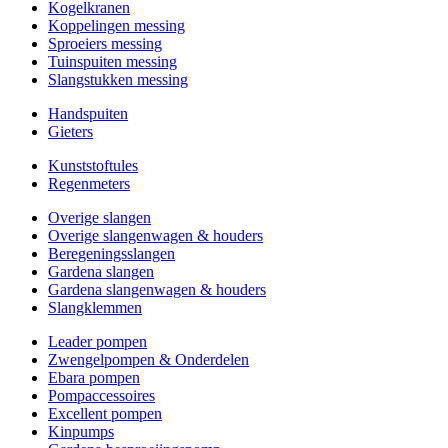
Kogelkranen
Koppelingen messing
Sproeiers messing
Tuinspuiten messing
Slangstukken messing
Handspuiten
Gieters
Kunststoftules
Regenmeters
Overige slangen
Overige slangenwagen & houders
Beregeningsslangen
Gardena slangen
Gardena slangenwagen & houders
Slangklemmen
Leader pompen
Zwengelpompen & Onderdelen
Ebara pompen
Pompaccessoires
Excellent pompen
Kinpumps