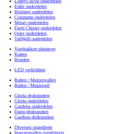
Lister/Liscop onderdelen
Eider onderdelen
Heiniger onderdelen
Constanta onderdelen
Moser onderdelen
Farm Clipper onderdelen
Oster onderdelen
TailWell onderdelen
Voerbakken pluimvee
Katten
Honden
LED verlichting
Ratten / Muizenvallen
Ratten / Muizengif
Gloria drukspuiten
Gloria onderdelen
Gardena onderdelen
Dario drukspuiten
Gardena drukspuiten
Diversen ongedierte
Insectenvallen-/verdrijvers