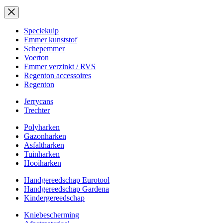
Speciekuip
Emmer kunststof
Schepemmer
Voerton
Emmer verzinkt / RVS
Regenton accessoires
Regenton
Jerrycans
Trechter
Polyharken
Gazonharken
Asfaltharken
Tuinharken
Hooiharken
Handgereedschap Eurotool
Handgereedschap Gardena
Kindergereedschap
Kniebescherming