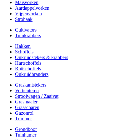
Maisvorken
Aardappelvorken
Vijgenvorken
Strohaak
Cultivators
Tuinkrabbers
Hakken
Schoffels
Onkruidstekers & krabbers
Hartschoffels
Ruitschoffels
Onkruidbranders
Graskantstekers
Verticuteren
Strooiwagen / Zaaivat
Grasmaaier
Grasscharen
Gazonrol
Trimmer
Grondboor
Tuinhamer