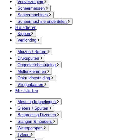
Veeverzorging
Scheermessen
Scheermachines
Scheermachine onderdelen
Huisdieren
Kippen
Verlichting
Muizen / Ratten
Drukspuiten
Ongediertebestrijding
Mollenklemmen
Onkruidbestrijding
Vliegenkasten
Meststoffen
Messing koppelingen
Gieters / Spuiten
Besproeiing Diversen
Slangen & houders
Waterpompen
Tyleen