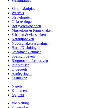
Waslijndraad
Simplexknipjes
Wervels
Sleutelringen
Gelaste ringen
Borgveren-/pennen
Musketons & Paniekhaken
S-haken & vleeshaken
Karabijnhaken
Noodschakels-/schalmen
Harp-/D-sluitingen
Staaldraadklemmen
Spanschroeven
Ringmoeren-/schroeven
Puntkousen
U-beugels
Aanlegringen
Lasthaken
Nagels
Krammen
Spijkers
Voetketting
Scheepsketting