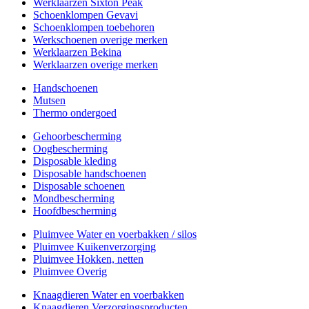
Werklaarzen Sixton Peak
Schoenklompen Gevavi
Schoenklompen toebehoren
Werkschoenen overige merken
Werklaarzen Bekina
Werklaarzen overige merken
Handschoenen
Mutsen
Thermo ondergoed
Gehoorbescherming
Oogbescherming
Disposable kleding
Disposable handschoenen
Disposable schoenen
Mondbescherming
Hoofdbescherming
Pluimvee Water en voerbakken / silos
Pluimvee Kuikenverzorging
Pluimvee Hokken, netten
Pluimvee Overig
Knaagdieren Water en voerbakken
Knaagdieren Verzorgingsproducten