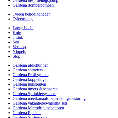
Gardena besproeiingspomp
Gardena dompelpompen
Tyleen benodigdheden
Tyleenslang
Lange bocht
Knie
T-stuk
Sok
Verloop
Nippels
Stop
Gardena afdichtingen
Gardena sproeiers
Gardena Profi system
Gardena koppelingen
Gardena tuinspuiten
Gardena timers & sensoren
Gardena Sprinklersysteem
Gardena meerkanaals bepsroeiingsbesturing
Gardena vakantiebewatering sets
Gardena Microdrip toebehoren
Gardena Pipeline
Gardena System sets