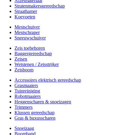
Afzetmateriaal
Stratenmakersgereedschap
Straathamer
Koevoeten
Mestschuiver
Mestschraper
Sneeuwschuiver
Zeis toebehoren
Baggergereedschap
Zeisen
Wetstenen / Zeisstrijker
Zeisboom
Accessoires elektrisch gereedschap
Grasmaaiers
Tuinreiniging
Robotmaaiers
Heggenscharen & snoeizagen
Trimmers
Klussen gereedschap
Gras & buxusscharen
Snoeizaag
Boomband