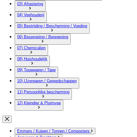
03) Afrastering
04) Veehouderij
05) Bestrijding / Bescherming / Voeding
06) Besproeiing / Beregening
07) Chemicalien
08) Huishoudelijk
09) Touwwaren / Tape
10) IJzerwaren / Gereedschappen
11) Persoonlijke bescherming
12) Kleindier & Pluimvee
Emmers / Kuipen / Tonnen / Composters