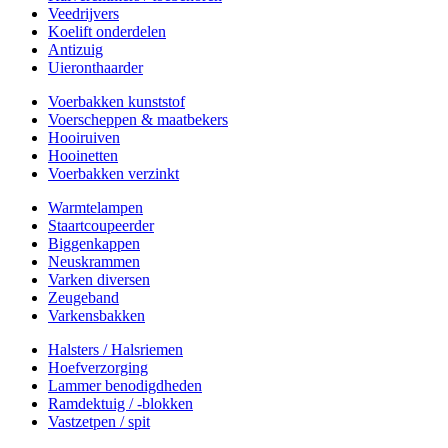
Veedrijvers
Koelift onderdelen
Antizuig
Uieronthaarder
Voerbakken kunststof
Voerscheppen & maatbekers
Hooiruiven
Hooinetten
Voerbakken verzinkt
Warmtelampen
Staartcoupeerder
Biggenkappen
Neuskrammen
Varken diversen
Zeugeband
Varkensbakken
Halsters / Halsriemen
Hoefverzorging
Lammer benodigdheden
Ramdektuig / -blokken
Vastzetpen / spit