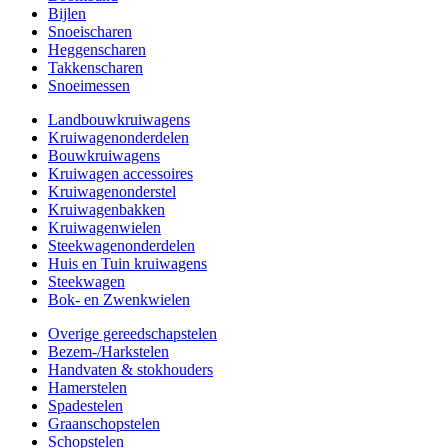
Bijlen
Snoeischaren
Heggenscharen
Takkenscharen
Snoeimessen
Landbouwkruiwagens
Kruiwagenonderdelen
Bouwkruiwagens
Kruiwagen accessoires
Kruiwagenonderstel
Kruiwagenbakken
Kruiwagenwielen
Steekwagenonderdelen
Huis en Tuin kruiwagens
Steekwagen
Bok- en Zwenkwielen
Overige gereedschapstelen
Bezem-/Harkstelen
Handvaten & stokhouders
Hamerstelen
Spadestelen
Graanschopstelen
Schopstelen