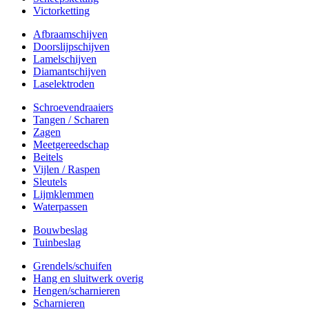
Victorketting
Afbraamschijven
Doorslijpschijven
Lamelschijven
Diamantschijven
Laselektroden
Schroevendraaiers
Tangen / Scharen
Zagen
Meetgereedschap
Beitels
Vijlen / Raspen
Sleutels
Lijmklemmen
Waterpassen
Bouwbeslag
Tuinbeslag
Grendels/schuifen
Hang en sluitwerk overig
Hengen/scharnieren
Scharnieren