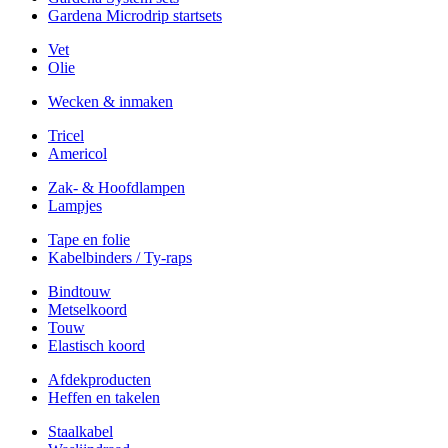
Gardena Microdrip startsets
Vet
Olie
Wecken & inmaken
Tricel
Americol
Zak- & Hoofdlampen
Lampjes
Tape en folie
Kabelbinders / Ty-raps
Bindtouw
Metselkoord
Touw
Elastisch koord
Afdekproducten
Heffen en takelen
Staalkabel