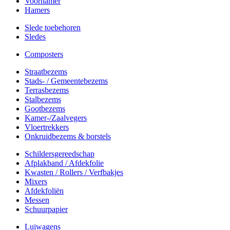
Voorhamer
Hamers
Slede toebehoren
Sledes
Composters
Straatbezems
Stads- / Gemeentebezems
Terrasbezems
Stalbezems
Gootbezems
Kamer-/Zaalvegers
Vloertrekkers
Onkruidbezems & borstels
Schildersgereedschap
Afplakband / Afdekfolie
Kwasten / Rollers / Verfbakjes
Mixers
Afdekfoliën
Messen
Schuurpapier
Luiwagens