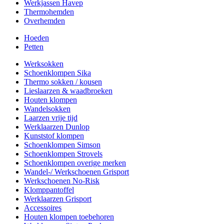
Werkjassen Havep
Thermohemden
Overhemden
Hoeden
Petten
Werksokken
Schoenklompen Sika
Thermo sokken / kousen
Lieslaarzen & waadbroeken
Houten klompen
Wandelsokken
Laarzen vrije tijd
Werklaarzen Dunlop
Kunststof klompen
Schoenklompen Simson
Schoenklompen Strovels
Schoenklompen overige merken
Wandel-/ Werkschoenen Grisport
Werkschoenen No-Risk
Klomppantoffel
Werklaarzen Grisport
Accessoires
Houten klompen toebehoren