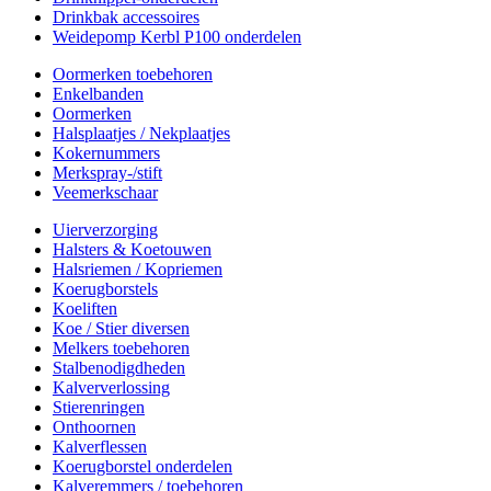
Drinkbak accessoires
Weidepomp Kerbl P100 onderdelen
Oormerken toebehoren
Enkelbanden
Oormerken
Halsplaatjes / Nekplaatjes
Kokernummers
Merkspray-/stift
Veemerkschaar
Uierverzorging
Halsters & Koetouwen
Halsriemen / Kopriemen
Koerugborstels
Koeliften
Koe / Stier diversen
Melkers toebehoren
Stalbenodigdheden
Kalververlossing
Stierenringen
Onthoornen
Kalverflessen
Koerugborstel onderdelen
Kalveremmers / toebehoren