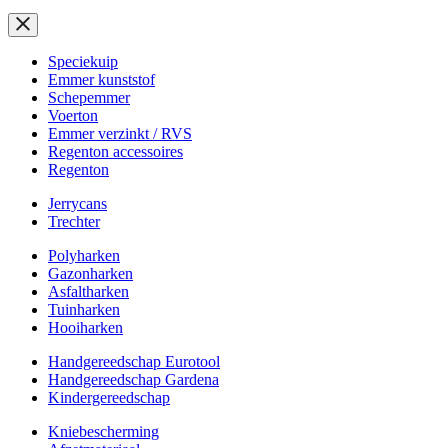
Speciekuip
Emmer kunststof
Schepemmer
Voerton
Emmer verzinkt / RVS
Regenton accessoires
Regenton
Jerrycans
Trechter
Polyharken
Gazonharken
Asfaltharken
Tuinharken
Hooiharken
Handgereedschap Eurotool
Handgereedschap Gardena
Kindergereedschap
Kniebescherming