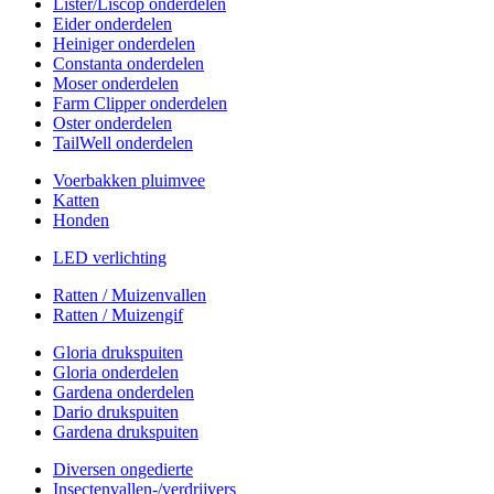
Lister/Liscop onderdelen
Eider onderdelen
Heiniger onderdelen
Constanta onderdelen
Moser onderdelen
Farm Clipper onderdelen
Oster onderdelen
TailWell onderdelen
Voerbakken pluimvee
Katten
Honden
LED verlichting
Ratten / Muizenvallen
Ratten / Muizengif
Gloria drukspuiten
Gloria onderdelen
Gardena onderdelen
Dario drukspuiten
Gardena drukspuiten
Diversen ongedierte
Insectenvallen-/verdrijvers