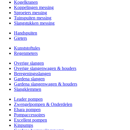
Kogelkranen
Koppelingen messing
Sproeiers messing
Tuinspuiten messing
Slangstukken messing
Handspuiten
Gieters
Kunststoftules
Regenmeters
Overige slangen
Overige slangenwagen & houders
Beregeningsslangen
Gardena slangen
Gardena slangenwagen & houders
Slangklemmen
Leader pompen
Zwengelpompen & Onderdelen
Ebara pompen
Pompaccessoires
Excellent pompen
Kinpumps