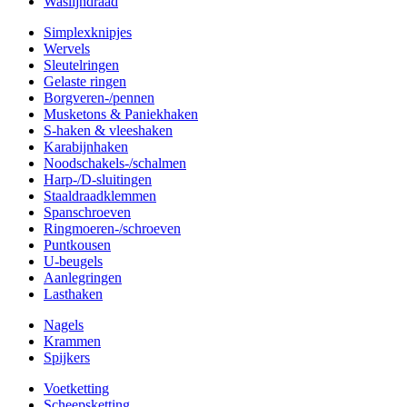
Waslijndraad
Simplexknipjes
Wervels
Sleutelringen
Gelaste ringen
Borgveren-/pennen
Musketons & Paniekhaken
S-haken & vleeshaken
Karabijnhaken
Noodschakels-/schalmen
Harp-/D-sluitingen
Staaldraadklemmen
Spanschroeven
Ringmoeren-/schroeven
Puntkousen
U-beugels
Aanlegringen
Lasthaken
Nagels
Krammen
Spijkers
Voetketting
Scheepsketting