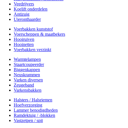
Veedrijvers
Koelift onderdelen
Antizuig
Uieronthaarder
Voerbakken kunststof
Voerscheppen & maatbekers
Hooiruiven
Hooinetten
Voerbakken verzinkt
Warmtelampen
Staartcoupeerder
Biggenkappen
Neuskrammen
Varken diversen
Zeugeband
Varkensbakken
Halsters / Halsriemen
Hoefverzorging
Lammer benodigdheden
Ramdektuig / -blokken
Vastzetpen / spit