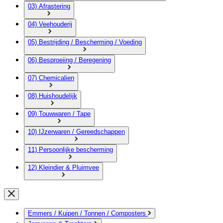
03) Afrastering
04) Veehouderij
05) Bestrijding / Bescherming / Voeding
06) Besproeiing / Beregening
07) Chemicalien
08) Huishoudelijk
09) Touwwaren / Tape
10) IJzerwaren / Gereedschappen
11) Persoonlijke bescherming
12) Kleindier & Pluimvee
Emmers / Kuipen / Tonnen / Composters