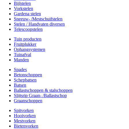
Bijlstelen
Vorkstelen
Gardena stelen
Sneeuw- /Mestschuifstelen
Stelen / Handvaten diversen
Telescoopstelen
Tuin producten
Fruitplukker
Ophangsystemen
Tuinafval
Manden
Spades
Betonschoppen
Schepbatsen
Batsen
Ballastschoppen & stalschoppen
Slijtsrip Graan- /Ballastschop
Graanschoppen
Spitvorken
Hooivorken
Mestvorken
Bietenvorken