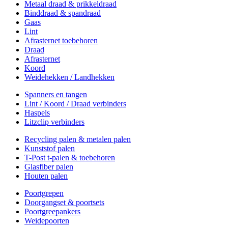
Metaal draad & prikkeldraad
Binddraad & spandraad
Gaas
Lint
Afrasternet toebehoren
Draad
Afrasternet
Koord
Weidehekken / Landhekken
Spanners en tangen
Lint / Koord / Draad verbinders
Haspels
Litzclip verbinders
Recycling palen & metalen palen
Kunststof palen
T-Post t-palen & toebehoren
Glasfiber palen
Houten palen
Poortgrepen
Doorgangset & poortsets
Poortgreepankers
Weidepoorten