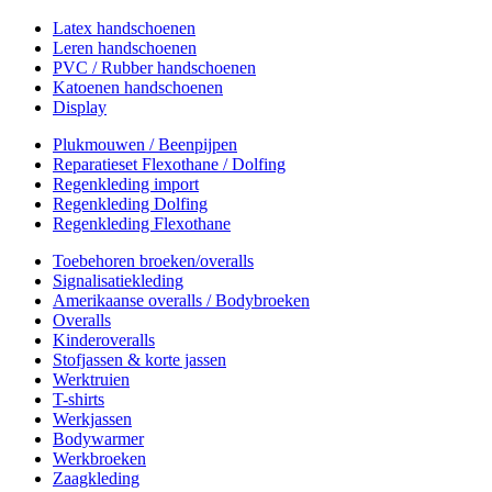
Latex handschoenen
Leren handschoenen
PVC / Rubber handschoenen
Katoenen handschoenen
Display
Plukmouwen / Beenpijpen
Reparatieset Flexothane / Dolfing
Regenkleding import
Regenkleding Dolfing
Regenkleding Flexothane
Toebehoren broeken/overalls
Signalisatiekleding
Amerikaanse overalls / Bodybroeken
Overalls
Kinderoveralls
Stofjassen & korte jassen
Werktruien
T-shirts
Werkjassen
Bodywarmer
Werkbroeken
Zaagkleding