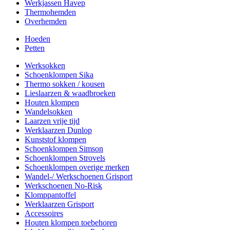
Werkjassen Havep
Thermohemden
Overhemden
Hoeden
Petten
Werksokken
Schoenklompen Sika
Thermo sokken / kousen
Lieslaarzen & waadbroeken
Houten klompen
Wandelsokken
Laarzen vrije tijd
Werklaarzen Dunlop
Kunststof klompen
Schoenklompen Simson
Schoenklompen Strovels
Schoenklompen overige merken
Wandel-/ Werkschoenen Grisport
Werkschoenen No-Risk
Klomppantoffel
Werklaarzen Grisport
Accessoires
Houten klompen toebehoren