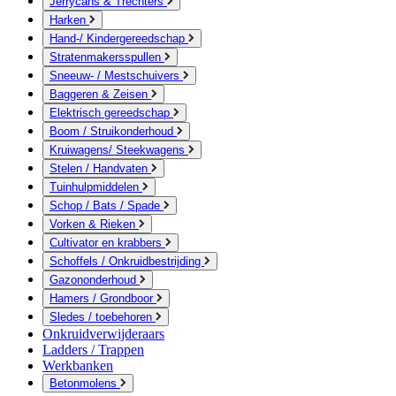
Jerrycans & Trechters
Harken
Hand-/ Kindergereedschap
Stratenmakersspullen
Sneeuw- / Mestschuivers
Baggeren & Zeisen
Elektrisch gereedschap
Boom / Struikonderhoud
Kruiwagens/ Steekwagens
Stelen / Handvaten
Tuinhulpmiddelen
Schop / Bats / Spade
Vorken & Rieken
Cultivator en krabbers
Schoffels / Onkruidbestrijding
Gazononderhoud
Hamers / Grondboor
Sledes / toebehoren
Onkruidverwijderaars
Ladders / Trappen
Werkbanken
Betonmolens