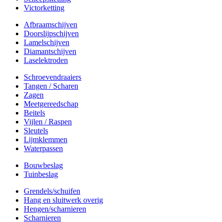
Victorketting
Afbraamschijven
Doorslijpschijven
Lamelschijven
Diamantschijven
Laselektroden
Schroevendraaiers
Tangen / Scharen
Zagen
Meetgereedschap
Beitels
Vijlen / Raspen
Sleutels
Lijmklemmen
Waterpassen
Bouwbeslag
Tuinbeslag
Grendels/schuifen
Hang en sluitwerk overig
Hengen/scharnieren
Scharnieren