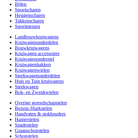
Bijlen
Snoeischaren
Heggenscharen
Takkenscharen
Snoeimessen
Landbouwkruiwagens
Kruiwagenonderdelen
Bouwkruiwagens
Kruiwagen accessoires
Kruiwagenonderstel
Kruiwagenbakken
Kruiwagenwielen
Steekwagenonderdelen
Huis en Tuin kruiwagens
Steekwagen
Bok- en Zwenkwielen
Overige gereedschapstelen
Bezem-/Harkstelen
Handvaten & stokhouders
Hamerstelen
Spadestelen
Graanschopstelen
Schopstelen