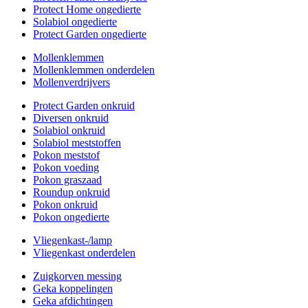
Protect Home ongedierte
Solabiol ongedierte
Protect Garden ongedierte
Mollenklemmen
Mollenklemmen onderdelen
Mollenverdrijvers
Protect Garden onkruid
Diversen onkruid
Solabiol onkruid
Solabiol meststoffen
Pokon meststof
Pokon voeding
Pokon graszaad
Roundup onkruid
Pokon onkruid
Pokon ongedierte
Vliegenkast-/lamp
Vliegenkast onderdelen
Zuigkorven messing
Geka koppelingen
Geka afdichtingen