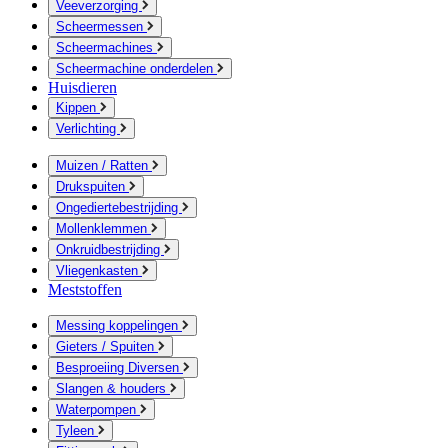
Veeverzorging
Scheermessen
Scheermachines
Scheermachine onderdelen
Huisdieren
Kippen
Verlichting
Muizen / Ratten
Drukspuiten
Ongediertebestrijding
Mollenklemmen
Onkruidbestrijding
Vliegenkasten
Meststoffen
Messing koppelingen
Gieters / Spuiten
Besproeiing Diversen
Slangen & houders
Waterpompen
Tyleen