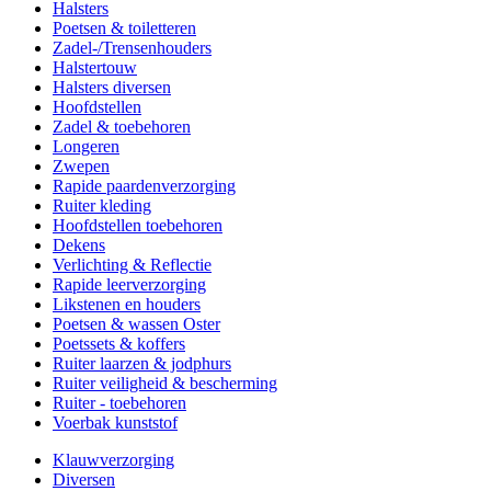
Halsters
Poetsen & toiletteren
Zadel-/Trensenhouders
Halstertouw
Halsters diversen
Hoofdstellen
Zadel & toebehoren
Longeren
Zwepen
Rapide paardenverzorging
Ruiter kleding
Hoofdstellen toebehoren
Dekens
Verlichting & Reflectie
Rapide leerverzorging
Likstenen en houders
Poetsen & wassen Oster
Poetssets & koffers
Ruiter laarzen & jodphurs
Ruiter veiligheid & bescherming
Ruiter - toebehoren
Voerbak kunststof
Klauwverzorging
Diversen