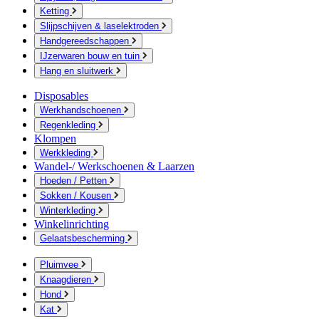
Ketting
Slijpschijven & laselektroden
Handgereedschappen
IJzerwaren bouw en tuin
Hang en sluitwerk
Disposables
Werkhandschoenen
Regenkleding
Klompen
Werkkleding
Wandel-/ Werkschoenen & Laarzen
Hoeden / Petten
Sokken / Kousen
Winterkleding
Winkelinrichting
Gelaatsbescherming
Pluimvee
Knaagdieren
Hond
Kat