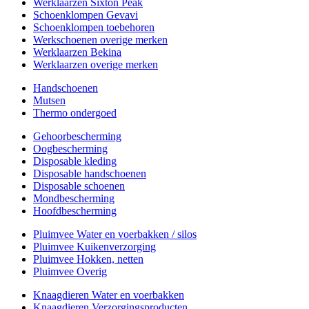
Werklaarzen Sixton Peak
Schoenklompen Gevavi
Schoenklompen toebehoren
Werkschoenen overige merken
Werklaarzen Bekina
Werklaarzen overige merken
Handschoenen
Mutsen
Thermo ondergoed
Gehoorbescherming
Oogbescherming
Disposable kleding
Disposable handschoenen
Disposable schoenen
Mondbescherming
Hoofdbescherming
Pluimvee Water en voerbakken / silos
Pluimvee Kuikenverzorging
Pluimvee Hokken, netten
Pluimvee Overig
Knaagdieren Water en voerbakken
Knaagdieren Verzorgingsproducten