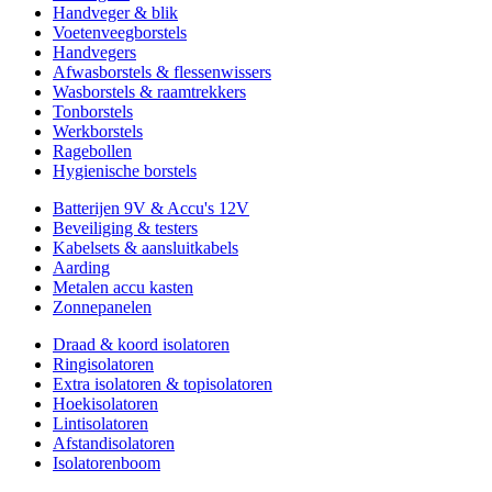
Handveger & blik
Voetenveegborstels
Handvegers
Afwasborstels & flessenwissers
Wasborstels & raamtrekkers
Tonborstels
Werkborstels
Ragebollen
Hygienische borstels
Batterijen 9V & Accu's 12V
Beveiliging & testers
Kabelsets & aansluitkabels
Aarding
Metalen accu kasten
Zonnepanelen
Draad & koord isolatoren
Ringisolatoren
Extra isolatoren & topisolatoren
Hoekisolatoren
Lintisolatoren
Afstandisolatoren
Isolatorenboom