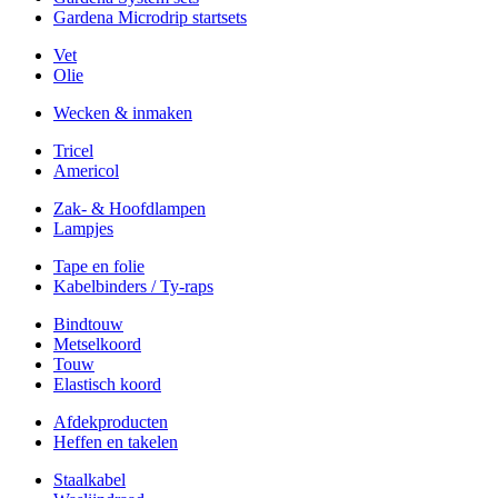
Gardena Microdrip startsets
Vet
Olie
Wecken & inmaken
Tricel
Americol
Zak- & Hoofdlampen
Lampjes
Tape en folie
Kabelbinders / Ty-raps
Bindtouw
Metselkoord
Touw
Elastisch koord
Afdekproducten
Heffen en takelen
Staalkabel