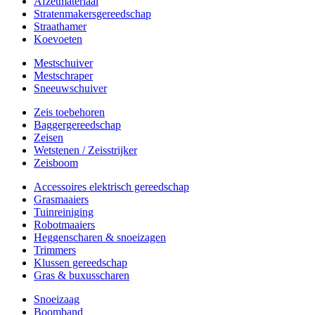
Afzetmateriaal
Stratenmakersgereedschap
Straathamer
Koevoeten
Mestschuiver
Mestschraper
Sneeuwschuiver
Zeis toebehoren
Baggergereedschap
Zeisen
Wetstenen / Zeisstrijker
Zeisboom
Accessoires elektrisch gereedschap
Grasmaaiers
Tuinreiniging
Robotmaaiers
Heggenscharen & snoeizagen
Trimmers
Klussen gereedschap
Gras & buxusscharen
Snoeizaag
Boomband