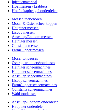
Injectiemateriaal
Hoefmessen-/ krabbers
Hoefbekapbeugel onderdelen
Messen toebehoren
Moser & Oster scheerkoppen
Hauptner messen
Liscop messen
Aesculap/Econom messen
Heiniger messen
Constanta messen
FarmClipper messen
Moser tondeuses
Overige trimmers/tondeuses
Heiniger scheermachines
Hauptner scheermachines
Aesculap scheermachines
Liscop scheermachines
FarmClipper scheermachines
Constanta scheermachines
Wahl tondeuses
Aesculap/Econom onderdelen
Hauptner onderdelen