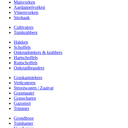
Maisvorken
Aardappelvorken
Vijgenvorken
Strohaak
Cultivators
Tuinkrabbers
Hakken
Schoffels
Onkruidstekers & krabbers
Hartschoffels
Ruitschoffels
Onkruidbranders
Graskantstekers
Verticuteren
Strooiwagen / Zaaivat
Grasmaaier
Grasscharen
Gazonrol
Trimmer
Grondboor
Tuinhamer