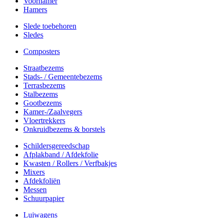
Voorhamer
Hamers
Slede toebehoren
Sledes
Composters
Straatbezems
Stads- / Gemeentebezems
Terrasbezems
Stalbezems
Gootbezems
Kamer-/Zaalvegers
Vloertrekkers
Onkruidbezems & borstels
Schildersgereedschap
Afplakband / Afdekfolie
Kwasten / Rollers / Verfbakjes
Mixers
Afdekfoliën
Messen
Schuurpapier
Luiwagens