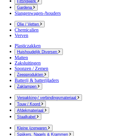
Fittingwerk
Gardena
Slangenwagen-/houders
Olie / Vetten
Chemicalien
Verven
Plasticzakken
Huishoudelijk Diversen
Matten
Zaksluitingen
Sponzen / Zemen
Zeepprodukten
Batterij & batterijladers
Zaklampen
Verpakking-/ verbindingsmateriaal
Touw / Koord
Afdekmateriaal
Staalkabel
Kleine ijzerwaren
Spijkers, Nagels & Krammen