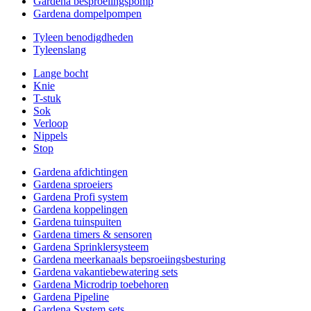
Gardena besproeiingspomp
Gardena dompelpompen
Tyleen benodigdheden
Tyleenslang
Lange bocht
Knie
T-stuk
Sok
Verloop
Nippels
Stop
Gardena afdichtingen
Gardena sproeiers
Gardena Profi system
Gardena koppelingen
Gardena tuinspuiten
Gardena timers & sensoren
Gardena Sprinklersysteem
Gardena meerkanaals bepsroeiingsbesturing
Gardena vakantiebewatering sets
Gardena Microdrip toebehoren
Gardena Pipeline
Gardena System sets