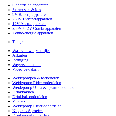
Onderdelen apparaten
Starter sets & kits
9V Batterij-apparaten
230V Lichtnetapparaten
12V Accu-apparaten
230V / 12V Combi apparaten
Zonne-energie apparaten
Tangen
Waarschuwingsbordjes
Afkuilen
Reiniging
Wegers en meters
Video bewaking
Weidepompen & toebehoren
Weidepomp Eider onderdelen
Weidepomp Utina & Ipsam onderdelen
Drinkbakken
Drinkbak onderdelen
Vlotters
Weidepomp Lister onderdelen
Nippels / Sproeiers
Drinknippel-onderdelen