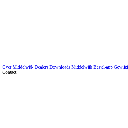
Over Middelwijk
Dealers
Downloads
Middelwijk Bestel-app
Gewijzi
Contact