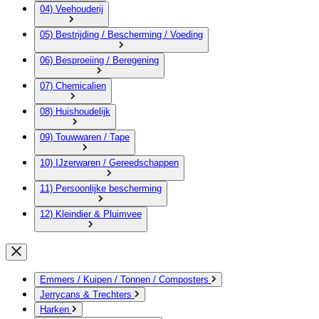
04) Veehouderij
05) Bestrijding / Bescherming / Voeding
06) Besproeiing / Beregening
07) Chemicalien
08) Huishoudelijk
09) Touwwaren / Tape
10) IJzerwaren / Gereedschappen
11) Persoonlijke bescherming
12) Kleindier & Pluimvee
Emmers / Kuipen / Tonnen / Composters
Jerrycans & Trechters
Harken