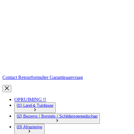
Contact
Retourformulier
Garantieaanvraag
OPRUIMING !!
01) Land-& Tuinbouw
02) Bezems / Borstels / Schildersgereedschap
03) Afrastering