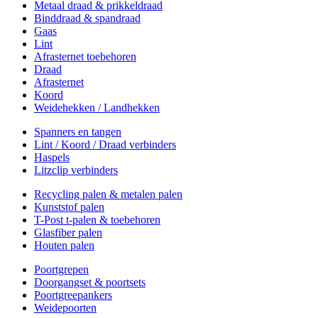
Metaal draad & prikkeldraad
Binddraad & spandraad
Gaas
Lint
Afrasternet toebehoren
Draad
Afrasternet
Koord
Weidehekken / Landhekken
Spanners en tangen
Lint / Koord / Draad verbinders
Haspels
Litzclip verbinders
Recycling palen & metalen palen
Kunststof palen
T-Post t-palen & toebehoren
Glasfiber palen
Houten palen
Poortgrepen
Doorgangset & poortsets
Poortgreepankers
Weidepoorten