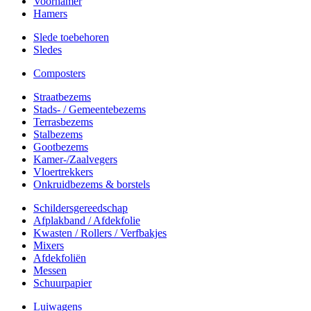
Voorhamer
Hamers
Slede toebehoren
Sledes
Composters
Straatbezems
Stads- / Gemeentebezems
Terrasbezems
Stalbezems
Gootbezems
Kamer-/Zaalvegers
Vloertrekkers
Onkruidbezems & borstels
Schildersgereedschap
Afplakband / Afdekfolie
Kwasten / Rollers / Verfbakjes
Mixers
Afdekfoliën
Messen
Schuurpapier
Luiwagens