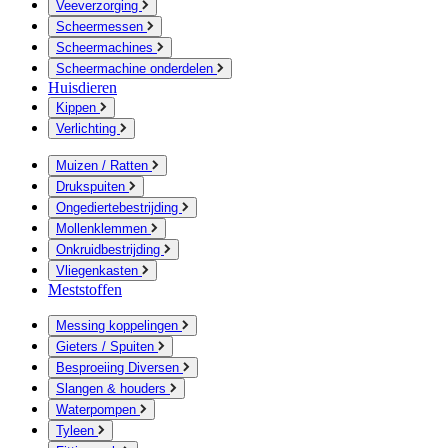
Veeverzorging
Scheermessen
Scheermachines
Scheermachine onderdelen
Huisdieren
Kippen
Verlichting
Muizen / Ratten
Drukspuiten
Ongediertebestrijding
Mollenklemmen
Onkruidbestrijding
Vliegenkasten
Meststoffen
Messing koppelingen
Gieters / Spuiten
Besproeiing Diversen
Slangen & houders
Waterpompen
Tyleen