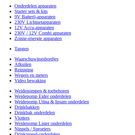
Onderdelen apparaten
Starter sets & kits
9V Batterij-apparaten
230V Lichtnetapparaten
12V Accu-apparaten
230V / 12V Combi apparaten
Zonne-energie apparaten
Tangen
Waarschuwingsbordjes
Afkuilen
Reiniging
Wegers en meters
Video bewaking
Weidepompen & toebehoren
Weidepomp Eider onderdelen
Weidepomp Utina & Ipsam onderdelen
Drinkbakken
Drinkbak onderdelen
Vlotters
Weidepomp Lister onderdelen
Nippels / Sproeiers
Drinknippel-onderdelen