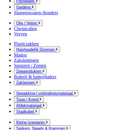
Fittingwerk
Gardena
Slangenwagen-/houders
Olie / Vetten
Chemicalien
Verven
Plasticzakken
Huishoudelijk Diversen
Matten
Zaksluitingen
Sponzen / Zemen
Zeepprodukten
Batterij & batterijladers
Zaklampen
Verpakking-/ verbindingsmateriaal
Touw / Koord
Afdekmateriaal
Staalkabel
Kleine ijzerwaren
Spijkers, Nagels & Krammen