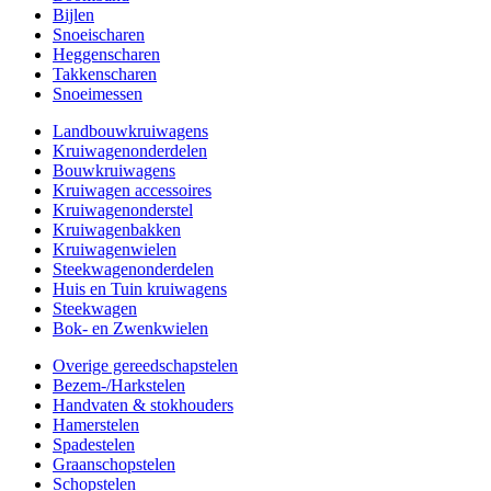
Bijlen
Snoeischaren
Heggenscharen
Takkenscharen
Snoeimessen
Landbouwkruiwagens
Kruiwagenonderdelen
Bouwkruiwagens
Kruiwagen accessoires
Kruiwagenonderstel
Kruiwagenbakken
Kruiwagenwielen
Steekwagenonderdelen
Huis en Tuin kruiwagens
Steekwagen
Bok- en Zwenkwielen
Overige gereedschapstelen
Bezem-/Harkstelen
Handvaten & stokhouders
Hamerstelen
Spadestelen
Graanschopstelen
Schopstelen