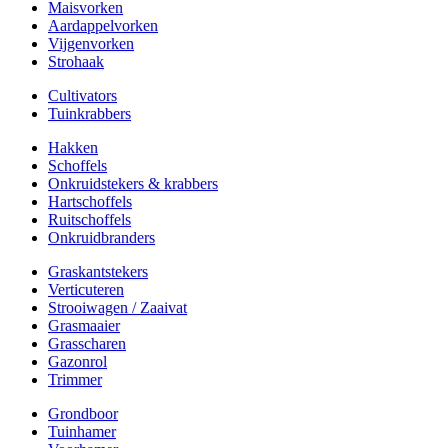
Maisvorken
Aardappelvorken
Vijgenvorken
Strohaak
Cultivators
Tuinkrabbers
Hakken
Schoffels
Onkruidstekers & krabbers
Hartschoffels
Ruitschoffels
Onkruidbranders
Graskantstekers
Verticuteren
Strooiwagen / Zaaivat
Grasmaaier
Grasscharen
Gazonrol
Trimmer
Grondboor
Tuinhamer