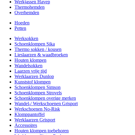
Werkjassen Havep
Thermohemden
Overhemden
Hoeden
Petten
Werksokken
Schoenklompen Sika
Thermo sokken / kousen
Lieslaarzen & waadbroeken
Houten klompen
Wandelsokken
Laarzen vrije tijd
Werklaarzen Dunlop
Kunststof klompen
Schoenklompen Simson
Schoenklompen Strovels
Schoenklompen overige merken
Wandel-/ Werkschoenen Grisport
Werkschoenen No-Risk
Klomppantoffel
Werklaarzen Grisport
Accessoires
Houten klompen toebehoren