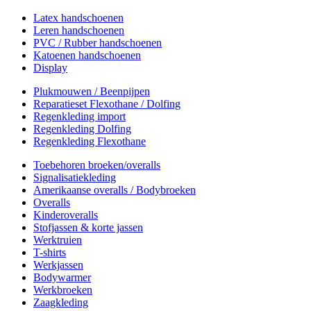
Latex handschoenen
Leren handschoenen
PVC / Rubber handschoenen
Katoenen handschoenen
Display
Plukmouwen / Beenpijpen
Reparatieset Flexothane / Dolfing
Regenkleding import
Regenkleding Dolfing
Regenkleding Flexothane
Toebehoren broeken/overalls
Signalisatiekleding
Amerikaanse overalls / Bodybroeken
Overalls
Kinderoveralls
Stofjassen & korte jassen
Werktruien
T-shirts
Werkjassen
Bodywarmer
Werkbroeken
Zaagkleding