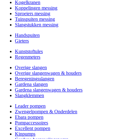
Kogelkranen
Koppelingen messing
Sproeiers messing
Tuinspuiten messing
Slangstukken messing
Handspuiten
Gieters
Kunststoftules
Regenmeters
Overige slangen
Overige slangenwagen & houders
Beregeningsslangen
Gardena slangen
Gardena slangenwagen & houders
Slangklemmen
Leader pompen
Zwengelpompen & Onderdelen
Ebara pompen
Pompaccessoires
Excellent pompen
Kinpumps