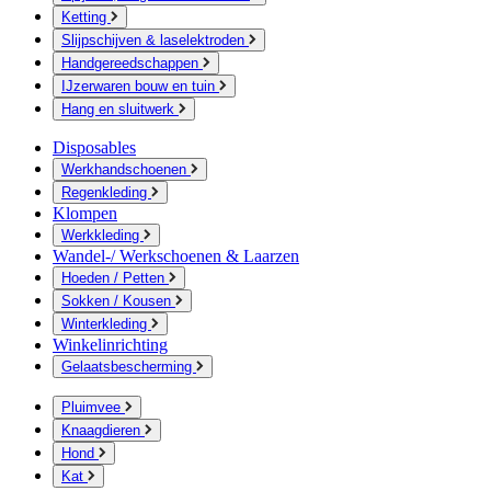
Ketting
Slijpschijven & laselektroden
Handgereedschappen
IJzerwaren bouw en tuin
Hang en sluitwerk
Disposables
Werkhandschoenen
Regenkleding
Klompen
Werkkleding
Wandel-/ Werkschoenen & Laarzen
Hoeden / Petten
Sokken / Kousen
Winterkleding
Winkelinrichting
Gelaatsbescherming
Pluimvee
Knaagdieren
Hond
Kat