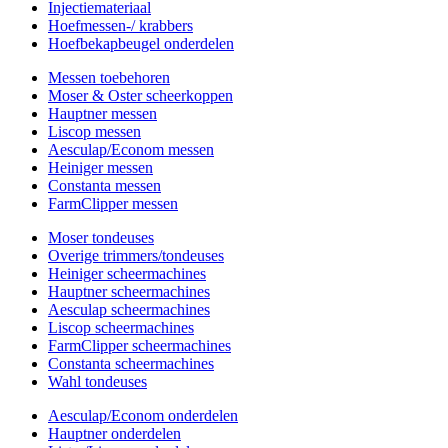
Injectiemateriaal
Hoefmessen-/ krabbers
Hoefbekapbeugel onderdelen
Messen toebehoren
Moser & Oster scheerkoppen
Hauptner messen
Liscop messen
Aesculap/Econom messen
Heiniger messen
Constanta messen
FarmClipper messen
Moser tondeuses
Overige trimmers/tondeuses
Heiniger scheermachines
Hauptner scheermachines
Aesculap scheermachines
Liscop scheermachines
FarmClipper scheermachines
Constanta scheermachines
Wahl tondeuses
Aesculap/Econom onderdelen
Hauptner onderdelen