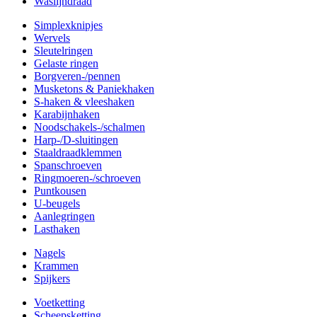
Waslijndraad
Simplexknipjes
Wervels
Sleutelringen
Gelaste ringen
Borgveren-/pennen
Musketons & Paniekhaken
S-haken & vleeshaken
Karabijnhaken
Noodschakels-/schalmen
Harp-/D-sluitingen
Staaldraadklemmen
Spanschroeven
Ringmoeren-/schroeven
Puntkousen
U-beugels
Aanlegringen
Lasthaken
Nagels
Krammen
Spijkers
Voetketting
Scheepsketting