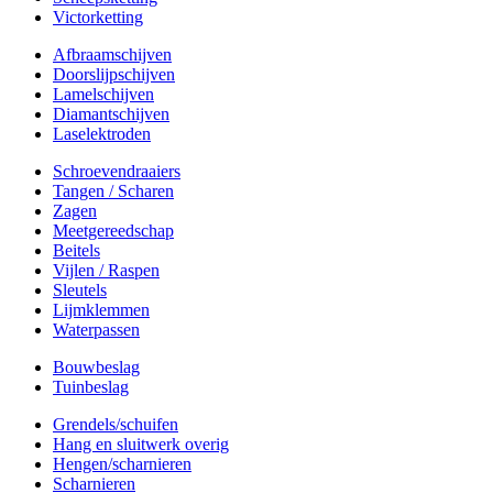
Victorketting
Afbraamschijven
Doorslijpschijven
Lamelschijven
Diamantschijven
Laselektroden
Schroevendraaiers
Tangen / Scharen
Zagen
Meetgereedschap
Beitels
Vijlen / Raspen
Sleutels
Lijmklemmen
Waterpassen
Bouwbeslag
Tuinbeslag
Grendels/schuifen
Hang en sluitwerk overig
Hengen/scharnieren
Scharnieren