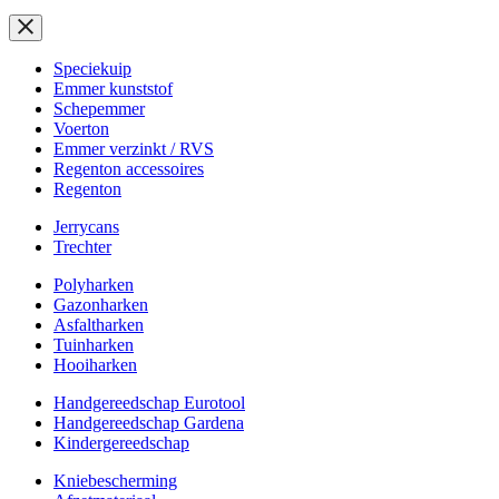
Speciekuip
Emmer kunststof
Schepemmer
Voerton
Emmer verzinkt / RVS
Regenton accessoires
Regenton
Jerrycans
Trechter
Polyharken
Gazonharken
Asfaltharken
Tuinharken
Hooiharken
Handgereedschap Eurotool
Handgereedschap Gardena
Kindergereedschap
Kniebescherming