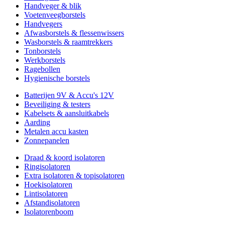
Handveger & blik
Voetenveegborstels
Handvegers
Afwasborstels & flessenwissers
Wasborstels & raamtrekkers
Tonborstels
Werkborstels
Ragebollen
Hygienische borstels
Batterijen 9V & Accu's 12V
Beveiliging & testers
Kabelsets & aansluitkabels
Aarding
Metalen accu kasten
Zonnepanelen
Draad & koord isolatoren
Ringisolatoren
Extra isolatoren & topisolatoren
Hoekisolatoren
Lintisolatoren
Afstandisolatoren
Isolatorenboom