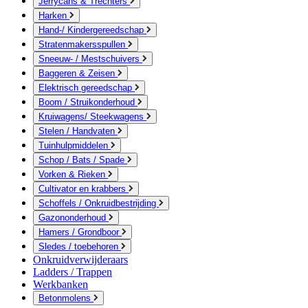
Jerrycans & Trechters
Harken
Hand-/ Kindergereedschap
Stratenmakersspullen
Sneeuw- / Mestschuivers
Baggeren & Zeisen
Elektrisch gereedschap
Boom / Struikonderhoud
Kruiwagens/ Steekwagens
Stelen / Handvaten
Tuinhulpmiddelen
Schop / Bats / Spade
Vorken & Rieken
Cultivator en krabbers
Schoffels / Onkruidbestrijding
Gazononderhoud
Hamers / Grondboor
Sledes / toebehoren
Onkruidverwijderaars
Ladders / Trappen
Werkbanken
Betonmolens