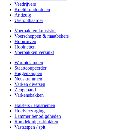
Veedrijvers
Koelift onderdelen
Antizuig
Uieronthaarder
Voerbakken kunststof
Voerscheppen & maatbekers
Hooiruiven
Hooinetten
Voerbakken verzinkt
Warmtelampen
Staartcoupeerder
Biggenkappen
Neuskrammen
Varken diversen
Zeugeband
Varkensbakken
Halsters / Halsriemen
Hoefverzorging
Lammer benodigdheden
Ramdektuig / -blokken
Vastzetpen / spit