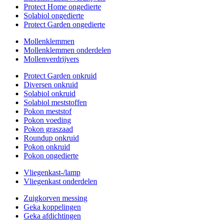
Protect Home ongedierte
Solabiol ongedierte
Protect Garden ongedierte
Mollenklemmen
Mollenklemmen onderdelen
Mollenverdrijvers
Protect Garden onkruid
Diversen onkruid
Solabiol onkruid
Solabiol meststoffen
Pokon meststof
Pokon voeding
Pokon graszaad
Roundup onkruid
Pokon onkruid
Pokon ongedierte
Vliegenkast-/lamp
Vliegenkast onderdelen
Zuigkorven messing
Geka koppelingen
Geka afdichtingen