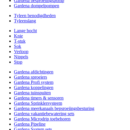
Gardena besproeiingspomp
Gardena dompelpompen
Tyleen benodigdheden
Tyleenslang
Lange bocht
Knie
T-stuk
Sok
Verloop
Nippels
Stop
Gardena afdichtingen
Gardena sproeiers
Gardena Profi system
Gardena koppelingen
Gardena tuinspuiten
Gardena timers & sensoren
Gardena Sprinklersysteem
Gardena meerkanaals bepsroeiingsbesturing
Gardena vakantiebewatering sets
Gardena Microdrip toebehoren
Gardena Pipeline
Gardena System sets