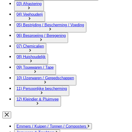
03) Afrastering
04) Veehouderij
05) Bestrijding / Bescherming / Voeding
06) Besproeiing / Beregening
07) Chemicalien
08) Huishoudelijk
09) Touwwaren / Tape
10) IJzerwaren / Gereedschappen
11) Persoonlijke bescherming
12) Kleindier & Pluimvee
Emmers / Kuipen / Tonnen / Composters