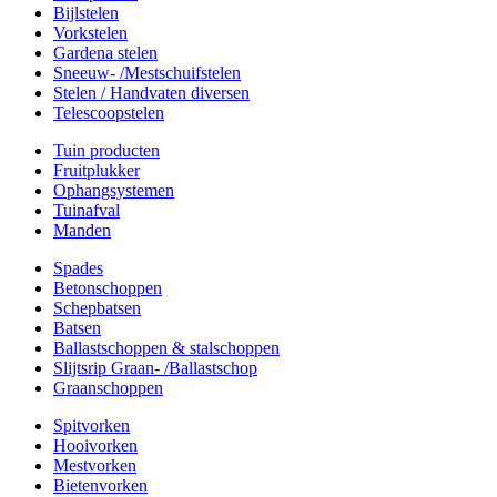
Bijlstelen
Vorkstelen
Gardena stelen
Sneeuw- /Mestschuifstelen
Stelen / Handvaten diversen
Telescoopstelen
Tuin producten
Fruitplukker
Ophangsystemen
Tuinafval
Manden
Spades
Betonschoppen
Schepbatsen
Batsen
Ballastschoppen & stalschoppen
Slijtsrip Graan- /Ballastschop
Graanschoppen
Spitvorken
Hooivorken
Mestvorken
Bietenvorken