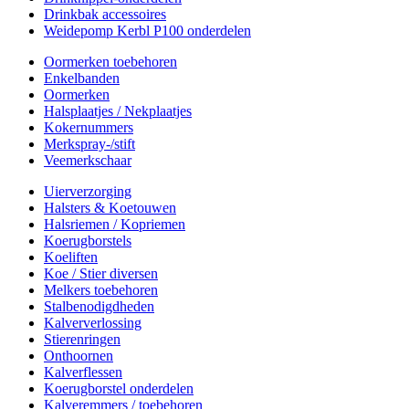
Drinkbak accessoires
Weidepomp Kerbl P100 onderdelen
Oormerken toebehoren
Enkelbanden
Oormerken
Halsplaatjes / Nekplaatjes
Kokernummers
Merkspray-/stift
Veemerkschaar
Uierverzorging
Halsters & Koetouwen
Halsriemen / Kopriemen
Koerugborstels
Koeliften
Koe / Stier diversen
Melkers toebehoren
Stalbenodigdheden
Kalververlossing
Stierenringen
Onthoornen
Kalverflessen
Koerugborstel onderdelen
Kalveremmers / toebehoren