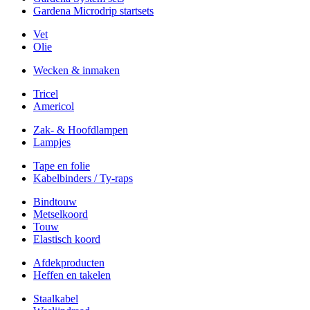
Gardena Microdrip startsets
Vet
Olie
Wecken & inmaken
Tricel
Americol
Zak- & Hoofdlampen
Lampjes
Tape en folie
Kabelbinders / Ty-raps
Bindtouw
Metselkoord
Touw
Elastisch koord
Afdekproducten
Heffen en takelen
Staalkabel