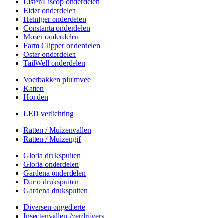
Lister/Liscop onderdelen
Eider onderdelen
Heiniger onderdelen
Constanta onderdelen
Moser onderdelen
Farm Clipper onderdelen
Oster onderdelen
TailWell onderdelen
Voerbakken pluimvee
Katten
Honden
LED verlichting
Ratten / Muizenvallen
Ratten / Muizengif
Gloria drukspuiten
Gloria onderdelen
Gardena onderdelen
Dario drukspuiten
Gardena drukspuiten
Diversen ongedierte
Insectenvallen-/verdrijvers