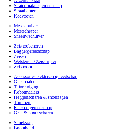
Afzetmateriaal
Stratenmakersgereedschap
Straathamer
Koevoeten
Mestschuiver
Mestschraper
Sneeuwschuiver
Zeis toebehoren
Baggergereedschap
Zeisen
Wetstenen / Zeisstrijker
Zeisboom
Accessoires elektrisch gereedschap
Grasmaaiers
Tuinreiniging
Robotmaaiers
Heggenscharen & snoeizagen
Trimmers
Klussen gereedschap
Gras & buxusscharen
Snoeizaag
Boomband