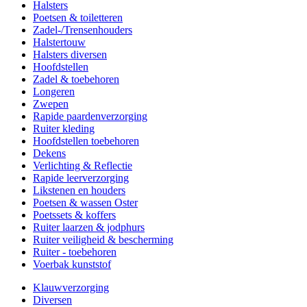
Halsters
Poetsen & toiletteren
Zadel-/Trensenhouders
Halstertouw
Halsters diversen
Hoofdstellen
Zadel & toebehoren
Longeren
Zwepen
Rapide paardenverzorging
Ruiter kleding
Hoofdstellen toebehoren
Dekens
Verlichting & Reflectie
Rapide leerverzorging
Likstenen en houders
Poetsen & wassen Oster
Poetssets & koffers
Ruiter laarzen & jodphurs
Ruiter veiligheid & bescherming
Ruiter - toebehoren
Voerbak kunststof
Klauwverzorging
Diversen