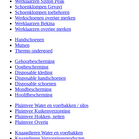
Werklaarzen Sixton Peak
Schoenklompen Gevavi
Schoenklompen toebehoren
Werkschoenen overige merken
Werklaarzen Bekina
Werklaarzen overige merken
Handschoenen
Mutsen
Thermo ondergoed
Gehoorbescherming
Oogbescherming
Disposable kleding
Disposable handschoenen
Disposable schoenen
Mondbescherming
Hoofdbescherming
Pluimvee Water en voerbakken / silos
Pluimvee Kuikenverzorging
Pluimvee Hokken, netten
Pluimvee Overig
Knaagdieren Water en voerbakken
Knaagdieren Verzorgingsproducten