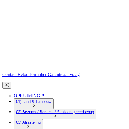
Contact
Retourformulier
Garantieaanvraag
OPRUIMING !!
01) Land-& Tuinbouw
02) Bezems / Borstels / Schildersgereedschap
03) Afrastering