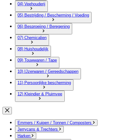
04) Veehouderij
05) Bestrijding / Bescherming / Voeding
06) Besproeiing / Beregening
07) Chemicalien
08) Huishoudelijk
09) Touwwaren / Tape
10) IJzerwaren / Gereedschappen
11) Persoonlijke bescherming
12) Kleindier & Pluimvee
Emmers / Kuipen / Tonnen / Composters
Jerrycans & Trechters
Harken