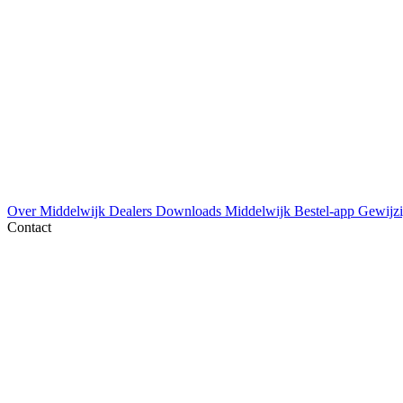
Over Middelwijk
Dealers
Downloads
Middelwijk Bestel-app
Gewijzi
Contact