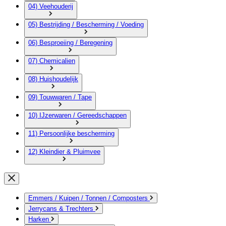
04) Veehouderij
05) Bestrijding / Bescherming / Voeding
06) Besproeiing / Beregening
07) Chemicalien
08) Huishoudelijk
09) Touwwaren / Tape
10) IJzerwaren / Gereedschappen
11) Persoonlijke bescherming
12) Kleindier & Pluimvee
Emmers / Kuipen / Tonnen / Composters
Jerrycans & Trechters
Harken