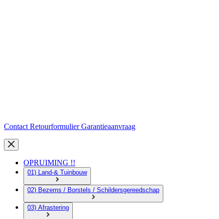
Contact
Retourformulier
Garantieaanvraag
OPRUIMING !!
01) Land-& Tuinbouw
02) Bezems / Borstels / Schildersgereedschap
03) Afrastering