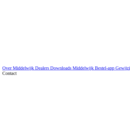
Over Middelwijk
Dealers
Downloads
Middelwijk Bestel-app
Gewijzi
Contact