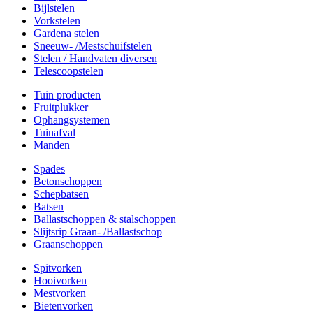
Bijlstelen
Vorkstelen
Gardena stelen
Sneeuw- /Mestschuifstelen
Stelen / Handvaten diversen
Telescoopstelen
Tuin producten
Fruitplukker
Ophangsystemen
Tuinafval
Manden
Spades
Betonschoppen
Schepbatsen
Batsen
Ballastschoppen & stalschoppen
Slijtsrip Graan- /Ballastschop
Graanschoppen
Spitvorken
Hooivorken
Mestvorken
Bietenvorken