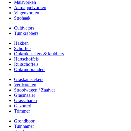
Maisvorken
Aardappelvorken
Vijgenvorken
Strohaak
Cultivators
Tuinkrabbers
Hakken
Schoffels
Onkruidstekers & krabbers
Hartschoffels
Ruitschoffels
Onkruidbranders
Graskantstekers
Verticuteren
Strooiwagen / Zaaivat
Grasmaaier
Grasscharen
Gazonrol
Trimmer
Grondboor
Tuinhamer