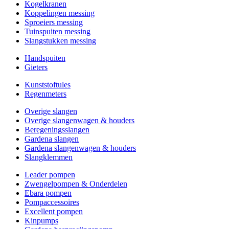
Kogelkranen
Koppelingen messing
Sproeiers messing
Tuinspuiten messing
Slangstukken messing
Handspuiten
Gieters
Kunststoftules
Regenmeters
Overige slangen
Overige slangenwagen & houders
Beregeningsslangen
Gardena slangen
Gardena slangenwagen & houders
Slangklemmen
Leader pompen
Zwengelpompen & Onderdelen
Ebara pompen
Pompaccessoires
Excellent pompen
Kinpumps