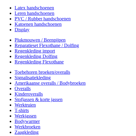
Latex handschoenen
Leren handschoenen
PVC / Rubber handschoenen
Katoenen handschoenen
Display
Plukmouwen / Beenpijpen
Reparatieset Flexothane / Dolfing
Regenkleding import
Regenkleding Dolfing
Regenkleding Flexothane
Toebehoren broeken/overalls
Signalisatiekleding
Amerikaanse overalls / Bodybroeken
Overalls
Kinderoveralls
Stofjassen & korte jassen
Werktruien
T-shirts
Werkjassen
Bodywarmer
Werkbroeken
Zaagkleding