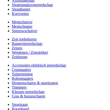
Afzetmateriaal
Stratenmakersgereedschap
Straathamer
Koevoeten
Mestschuiver
Mestschraper
Sneeuwschuiver
Zeis toebehoren
Baggergereedschap
Zeisen
Wetstenen / Zeisstrijker
Zeisboom
Accessoires elektrisch gereedschap
Grasmaaiers
Tuinreiniging
Robotmaaiers
Heggenscharen & snoeizagen
Trimmers
Klussen gereedschap
Gras & buxusscharen
Snoeizaag
Boomband