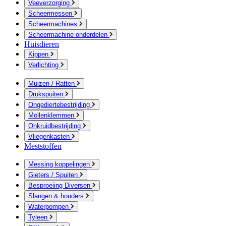
Veeverzorging
Scheermessen
Scheermachines
Scheermachine onderdelen
Huisdieren
Kippen
Verlichting
Muizen / Ratten
Drukspuiten
Ongediertebestrijding
Mollenklemmen
Onkruidbestrijding
Vliegenkasten
Meststoffen
Messing koppelingen
Gieters / Spuiten
Besproeiing Diversen
Slangen & houders
Waterpompen
Tyleen