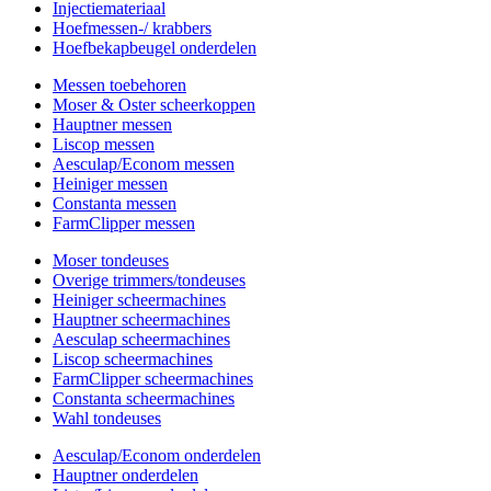
Injectiemateriaal
Hoefmessen-/ krabbers
Hoefbekapbeugel onderdelen
Messen toebehoren
Moser & Oster scheerkoppen
Hauptner messen
Liscop messen
Aesculap/Econom messen
Heiniger messen
Constanta messen
FarmClipper messen
Moser tondeuses
Overige trimmers/tondeuses
Heiniger scheermachines
Hauptner scheermachines
Aesculap scheermachines
Liscop scheermachines
FarmClipper scheermachines
Constanta scheermachines
Wahl tondeuses
Aesculap/Econom onderdelen
Hauptner onderdelen