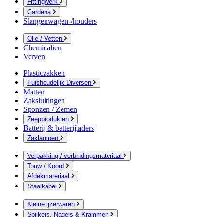
Fittingwerk
Gardena
Slangenwagen-/houders
Olie / Vetten
Chemicalien
Verven
Plasticzakken
Huishoudelijk Diversen
Matten
Zaksluitingen
Sponzen / Zemen
Zeepprodukten
Batterij & batterijladers
Zaklampen
Verpakking-/ verbindingsmateriaal
Touw / Koord
Afdekmateriaal
Staalkabel
Kleine ijzerwaren
Spijkers, Nagels & Krammen