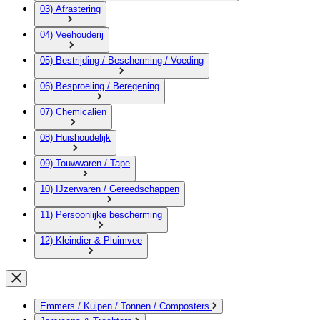
03) Afrastering
04) Veehouderij
05) Bestrijding / Bescherming / Voeding
06) Besproeiing / Beregening
07) Chemicalien
08) Huishoudelijk
09) Touwwaren / Tape
10) IJzerwaren / Gereedschappen
11) Persoonlijke bescherming
12) Kleindier & Pluimvee
Emmers / Kuipen / Tonnen / Composters