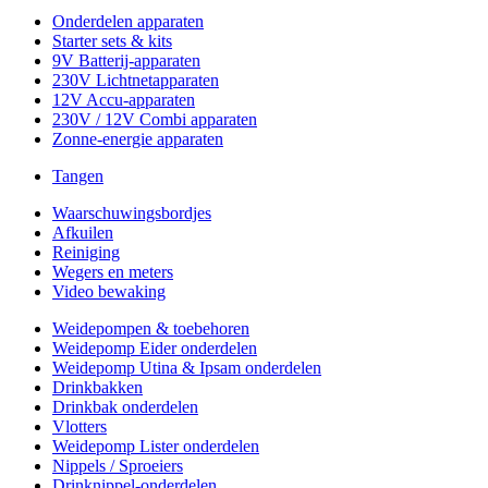
Onderdelen apparaten
Starter sets & kits
9V Batterij-apparaten
230V Lichtnetapparaten
12V Accu-apparaten
230V / 12V Combi apparaten
Zonne-energie apparaten
Tangen
Waarschuwingsbordjes
Afkuilen
Reiniging
Wegers en meters
Video bewaking
Weidepompen & toebehoren
Weidepomp Eider onderdelen
Weidepomp Utina & Ipsam onderdelen
Drinkbakken
Drinkbak onderdelen
Vlotters
Weidepomp Lister onderdelen
Nippels / Sproeiers
Drinknippel-onderdelen