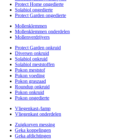
Protect Home ongedierte
Solabiol ongedierte
Protect Garden ongedierte
Mollenklemmen
Mollenklemmen onderdelen
Mollenverdrijvers
Protect Garden onkruid
Diversen onkruid
Solabiol onkruid
Solabiol meststoffen
Pokon meststof
Pokon voeding
Pokon graszaad
Roundup onkruid
Pokon onkruid
Pokon ongedierte
Vliegenkast-/lamp
Vliegenkast onderdelen
Zuigkorven messing
Geka koppelingen
Geka afdichtingen