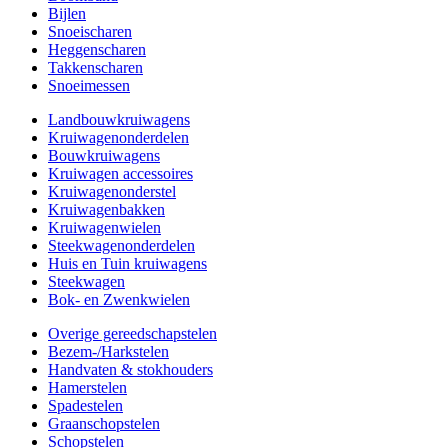
Bijlen
Snoeischaren
Heggenscharen
Takkenscharen
Snoeimessen
Landbouwkruiwagens
Kruiwagenonderdelen
Bouwkruiwagens
Kruiwagen accessoires
Kruiwagenonderstel
Kruiwagenbakken
Kruiwagenwielen
Steekwagenonderdelen
Huis en Tuin kruiwagens
Steekwagen
Bok- en Zwenkwielen
Overige gereedschapstelen
Bezem-/Harkstelen
Handvaten & stokhouders
Hamerstelen
Spadestelen
Graanschopstelen
Schopstelen