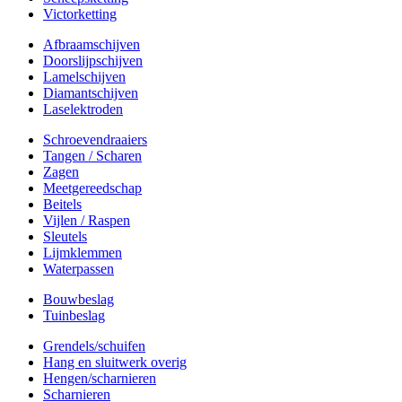
Victorketting
Afbraamschijven
Doorslijpschijven
Lamelschijven
Diamantschijven
Laselektroden
Schroevendraaiers
Tangen / Scharen
Zagen
Meetgereedschap
Beitels
Vijlen / Raspen
Sleutels
Lijmklemmen
Waterpassen
Bouwbeslag
Tuinbeslag
Grendels/schuifen
Hang en sluitwerk overig
Hengen/scharnieren
Scharnieren