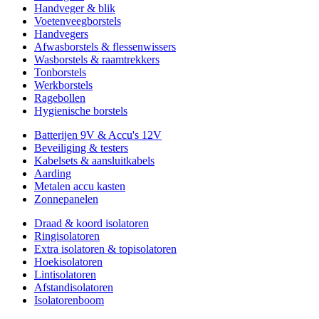
Handveger & blik
Voetenveegborstels
Handvegers
Afwasborstels & flessenwissers
Wasborstels & raamtrekkers
Tonborstels
Werkborstels
Ragebollen
Hygienische borstels
Batterijen 9V & Accu's 12V
Beveiliging & testers
Kabelsets & aansluitkabels
Aarding
Metalen accu kasten
Zonnepanelen
Draad & koord isolatoren
Ringisolatoren
Extra isolatoren & topisolatoren
Hoekisolatoren
Lintisolatoren
Afstandisolatoren
Isolatorenboom