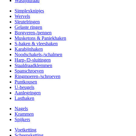
Waslijndraad
Simplexknipjes
Wervels
Sleutelringen
Gelaste ringen
Borgveren-/pennen
Musketons & Paniekhaken
S-haken & vleeshaken
Karabijnhaken
Noodschakels-/schalmen
Harp-/D-sluitingen
Staaldraadklemmen
Spanschroeven
Ringmoeren-/schroeven
Puntkousen
U-beugels
Aanlegringen
Lasthaken
Nagels
Krammen
Spijkers
Voetketting
Scheepsketting