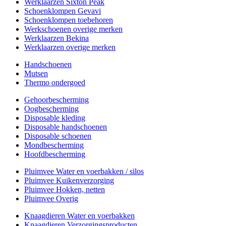
Werklaarzen Sixton Peak
Schoenklompen Gevavi
Schoenklompen toebehoren
Werkschoenen overige merken
Werklaarzen Bekina
Werklaarzen overige merken
Handschoenen
Mutsen
Thermo ondergoed
Gehoorbescherming
Oogbescherming
Disposable kleding
Disposable handschoenen
Disposable schoenen
Mondbescherming
Hoofdbescherming
Pluimvee Water en voerbakken / silos
Pluimvee Kuikenverzorging
Pluimvee Hokken, netten
Pluimvee Overig
Knaagdieren Water en voerbakken
Knaagdieren Verzorgingsproducten