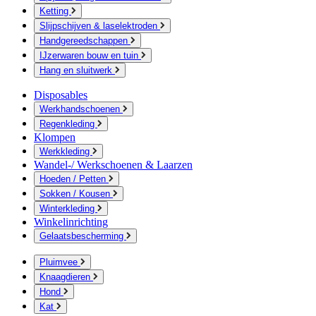
Ketting
Slijpschijven & laselektroden
Handgereedschappen
IJzerwaren bouw en tuin
Hang en sluitwerk
Disposables
Werkhandschoenen
Regenkleding
Klompen
Werkkleding
Wandel-/ Werkschoenen & Laarzen
Hoeden / Petten
Sokken / Kousen
Winterkleding
Winkelinrichting
Gelaatsbescherming
Pluimvee
Knaagdieren
Hond
Kat