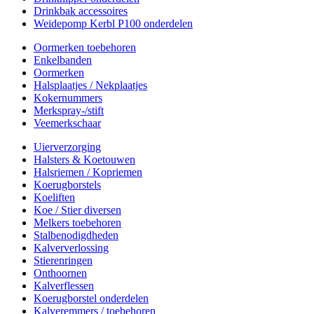
Drinkbak accessoires
Weidepomp Kerbl P100 onderdelen
Oormerken toebehoren
Enkelbanden
Oormerken
Halsplaatjes / Nekplaatjes
Kokernummers
Merkspray-/stift
Veemerkschaar
Uierverzorging
Halsters & Koetouwen
Halsriemen / Kopriemen
Koerugborstels
Koeliften
Koe / Stier diversen
Melkers toebehoren
Stalbenodigdheden
Kalververlossing
Stierenringen
Onthoornen
Kalverflessen
Koerugborstel onderdelen
Kalveremmers / toebehoren