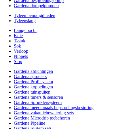
Gardena besproeiingspomp
Gardena dompelpompen
Tyleen benodigdheden
Tyleenslang
Lange bocht
Knie
T-stuk
Sok
Verloop
Nippels
Stop
Gardena afdichtingen
Gardena sproeiers
Gardena Profi system
Gardena koppelingen
Gardena tuinspuiten
Gardena timers & sensoren
Gardena Sprinklersysteem
Gardena meerkanaals bepsroeiingsbesturing
Gardena vakantiebewatering sets
Gardena Microdrip toebehoren
Gardena Pipeline
Gardena System sets