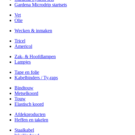
Gardena Microdrip startsets
Vet
Olie
Wecken & inmaken
Tricel
Americol
Zak- & Hoofdlampen
Lampjes
Tape en folie
Kabelbinders / Ty-raps
Bindtouw
Metselkoord
Touw
Elastisch koord
Afdekproducten
Heffen en takelen
Staalkabel