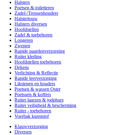
Halsters
Poetsen & toiletteren
Zadel-/Trensenhouders
Halstertouw
Halsters diversen
Hoofdstellen
Zadel & toebehoren
Longeren
Zwepen
Rapide paardenverzorging
Ruiter kleding
Hoofdstellen toebehoren
Dekens
Verlichting & Reflectie
Rapide leerverzorging
Likstenen en houders
Poetsen & wassen Oster
Poetssets & koffers
Ruiter laarzen & jodphurs
Ruiter veiligheid & bescherming
Ruiter - toebehoren
Voerbak kunststof
Klauwverzorging
Diversen