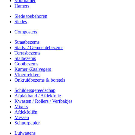
Voorhamer
Hamers
Slede toebehoren
Sledes
Composters
Straatbezems
Stads- / Gemeentebezems
Terrasbezems
Stalbezems
Gootbezems
Kamer-/Zaalvegers
Vloertrekkers
Onkruidbezems & borstels
Schildersgereedschap
Afplakband / Afdekfolie
Kwasten / Rollers / Verfbakjes
Mixers
Afdekfoliën
Messen
Schuurpapier
Luiwagens