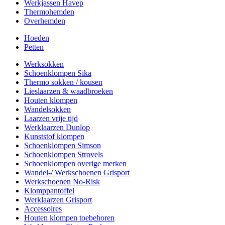
Werkjassen Havep
Thermohemden
Overhemden
Hoeden
Petten
Werksokken
Schoenklompen Sika
Thermo sokken / kousen
Lieslaarzen & waadbroeken
Houten klompen
Wandelsokken
Laarzen vrije tijd
Werklaarzen Dunlop
Kunststof klompen
Schoenklompen Simson
Schoenklompen Strovels
Schoenklompen overige merken
Wandel-/ Werkschoenen Grisport
Werkschoenen No-Risk
Klomppantoffel
Werklaarzen Grisport
Accessoires
Houten klompen toebehoren