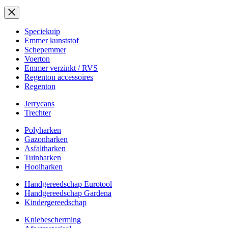
Speciekuip
Emmer kunststof
Schepemmer
Voerton
Emmer verzinkt / RVS
Regenton accessoires
Regenton
Jerrycans
Trechter
Polyharken
Gazonharken
Asfaltharken
Tuinharken
Hooiharken
Handgereedschap Eurotool
Handgereedschap Gardena
Kindergereedschap
Kniebescherming