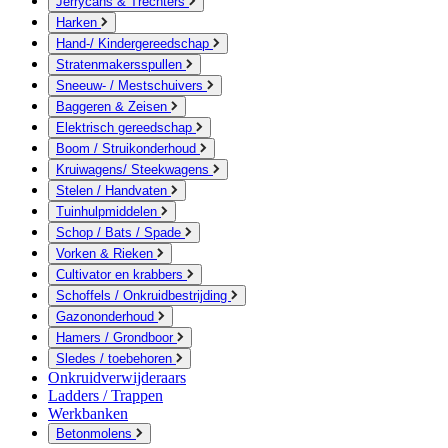
Jerrycans & Trechters
Harken
Hand-/ Kindergereedschap
Stratenmakersspullen
Sneeuw- / Mestschuivers
Baggeren & Zeisen
Elektrisch gereedschap
Boom / Struikonderhoud
Kruiwagens/ Steekwagens
Stelen / Handvaten
Tuinhulpmiddelen
Schop / Bats / Spade
Vorken & Rieken
Cultivator en krabbers
Schoffels / Onkruidbestrijding
Gazononderhoud
Hamers / Grondboor
Sledes / toebehoren
Onkruidverwijderaars
Ladders / Trappen
Werkbanken
Betonmolens