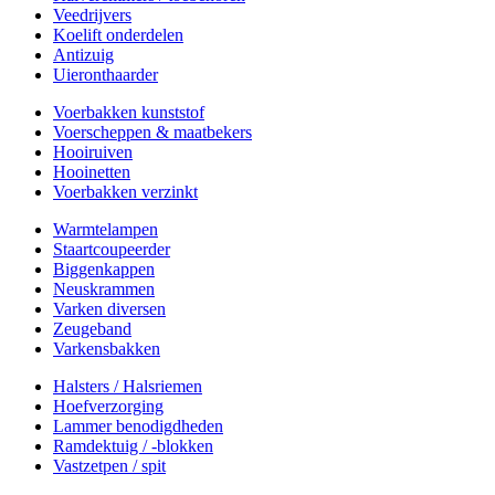
Veedrijvers
Koelift onderdelen
Antizuig
Uieronthaarder
Voerbakken kunststof
Voerscheppen & maatbekers
Hooiruiven
Hooinetten
Voerbakken verzinkt
Warmtelampen
Staartcoupeerder
Biggenkappen
Neuskrammen
Varken diversen
Zeugeband
Varkensbakken
Halsters / Halsriemen
Hoefverzorging
Lammer benodigdheden
Ramdektuig / -blokken
Vastzetpen / spit