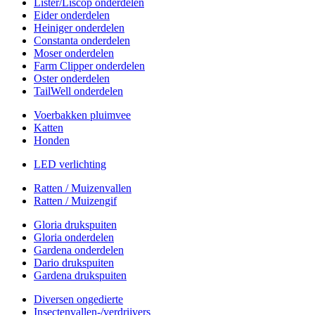
Lister/Liscop onderdelen
Eider onderdelen
Heiniger onderdelen
Constanta onderdelen
Moser onderdelen
Farm Clipper onderdelen
Oster onderdelen
TailWell onderdelen
Voerbakken pluimvee
Katten
Honden
LED verlichting
Ratten / Muizenvallen
Ratten / Muizengif
Gloria drukspuiten
Gloria onderdelen
Gardena onderdelen
Dario drukspuiten
Gardena drukspuiten
Diversen ongedierte
Insectenvallen-/verdrijvers