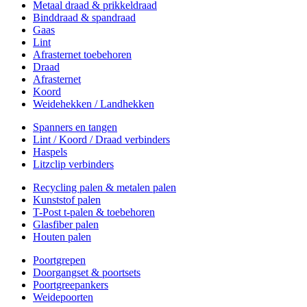
Metaal draad & prikkeldraad
Binddraad & spandraad
Gaas
Lint
Afrasternet toebehoren
Draad
Afrasternet
Koord
Weidehekken / Landhekken
Spanners en tangen
Lint / Koord / Draad verbinders
Haspels
Litzclip verbinders
Recycling palen & metalen palen
Kunststof palen
T-Post t-palen & toebehoren
Glasfiber palen
Houten palen
Poortgrepen
Doorgangset & poortsets
Poortgreepankers
Weidepoorten