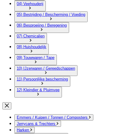
04) Veehouderij
05) Bestrijding / Bescherming / Voeding
06) Besproeiing / Beregening
07) Chemicalien
08) Huishoudelijk
09) Touwwaren / Tape
10) IJzerwaren / Gereedschappen
11) Persoonlijke bescherming
12) Kleindier & Pluimvee
Emmers / Kuipen / Tonnen / Composters
Jerrycans & Trechters
Harken