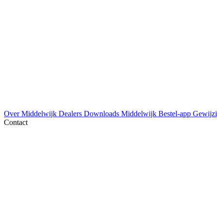
Over Middelwijk
Dealers
Downloads
Middelwijk Bestel-app
Gewijzi
Contact