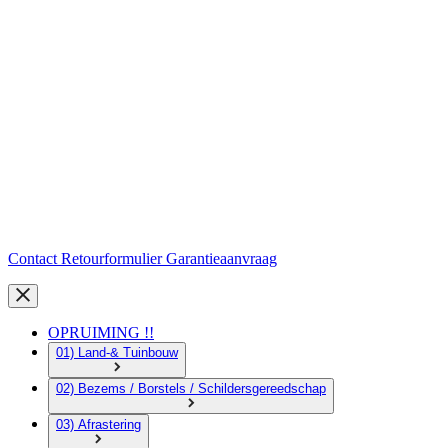
Contact
Retourformulier
Garantieaanvraag
OPRUIMING !!
01) Land-& Tuinbouw
02) Bezems / Borstels / Schildersgereedschap
03) Afrastering