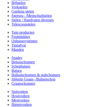
Bijlstelen
Vorkstelen
Gardena stelen
Sneeuw- /Mestschuifstelen
Stelen / Handvaten diversen
Telescoopstelen
Tuin producten
Fruitplukker
Ophangsystemen
Tuinafval
Manden
Spades
Betonschoppen
Schepbatsen
Batsen
Ballastschoppen & stalschoppen
Slijtsrip Graan- /Ballastschop
Graanschoppen
Spitvorken
Hooivorken
Mestvorken
Bietenvorken