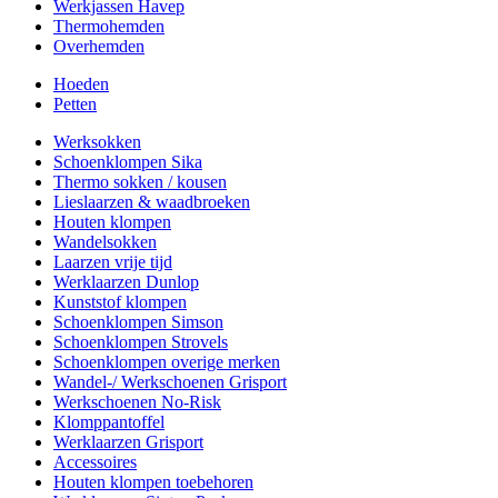
Werkjassen Havep
Thermohemden
Overhemden
Hoeden
Petten
Werksokken
Schoenklompen Sika
Thermo sokken / kousen
Lieslaarzen & waadbroeken
Houten klompen
Wandelsokken
Laarzen vrije tijd
Werklaarzen Dunlop
Kunststof klompen
Schoenklompen Simson
Schoenklompen Strovels
Schoenklompen overige merken
Wandel-/ Werkschoenen Grisport
Werkschoenen No-Risk
Klomppantoffel
Werklaarzen Grisport
Accessoires
Houten klompen toebehoren