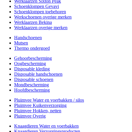
Werklaarzen Sixton Peak
Schoenklompen Gevavi
Schoenklompen toebehoren
Werkschoenen overige merken
Werklaarzen Bekina
Werklaarzen overige merken
Handschoenen
Mutsen
Thermo ondergoed
Gehoorbescherming
Oogbescherming
Disposable kleding
Disposable handschoenen
Disposable schoenen
Mondbescherming
Hoofdbescherming
Pluimvee Water en voerbakken / silos
Pluimvee Kuikenverzorging
Pluimvee Hokken, netten
Pluimvee Overig
Knaagdieren Water en voerbakken
Knaagdieren Verzorgingsproducten