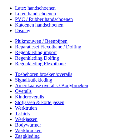
Latex handschoenen
Leren handschoenen
PVC / Rubber handschoenen
Katoenen handschoenen
Display
Plukmouwen / Beenpijpen
Reparatieset Flexothane / Dolfing
Regenkleding import
Regenkleding Dolfing
Regenkleding Flexothane
Toebehoren broeken/overalls
Signalisatiekleding
Amerikaanse overalls / Bodybroeken
Overalls
Kinderoveralls
Stofjassen & korte jassen
Werktruien
T-shirts
Werkjassen
Bodywarmer
Werkbroeken
Zaagkleding