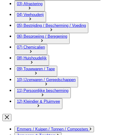
03) Afrastering
04) Veehouderij
05) Bestrijding / Bescherming / Voeding
06) Besproeiing / Beregening
07) Chemicalien
08) Huishoudelijk
09) Touwwaren / Tape
10) IJzerwaren / Gereedschappen
11) Persoonlijke bescherming
12) Kleindier & Pluimvee
Emmers / Kuipen / Tonnen / Composters