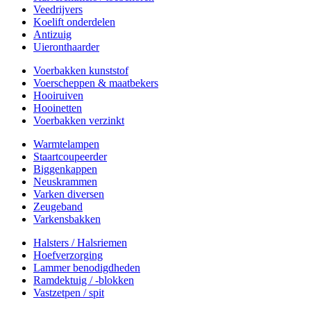
Veedrijvers
Koelift onderdelen
Antizuig
Uieronthaarder
Voerbakken kunststof
Voerscheppen & maatbekers
Hooiruiven
Hooinetten
Voerbakken verzinkt
Warmtelampen
Staartcoupeerder
Biggenkappen
Neuskrammen
Varken diversen
Zeugeband
Varkensbakken
Halsters / Halsriemen
Hoefverzorging
Lammer benodigdheden
Ramdektuig / -blokken
Vastzetpen / spit