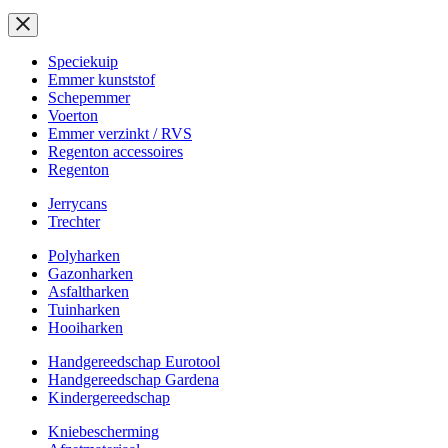
Speciekuip
Emmer kunststof
Schepemmer
Voerton
Emmer verzinkt / RVS
Regenton accessoires
Regenton
Jerrycans
Trechter
Polyharken
Gazonharken
Asfaltharken
Tuinharken
Hooiharken
Handgereedschap Eurotool
Handgereedschap Gardena
Kindergereedschap
Kniebescherming