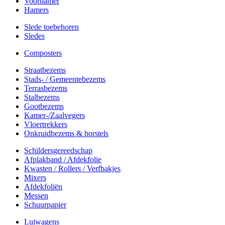
Voorhamer
Hamers
Slede toebehoren
Sledes
Composters
Straatbezems
Stads- / Gemeentebezems
Terrasbezems
Stalbezems
Gootbezems
Kamer-/Zaalvegers
Vloertrekkers
Onkruidbezems & borstels
Schildersgereedschap
Afplakband / Afdekfolie
Kwasten / Rollers / Verfbakjes
Mixers
Afdekfoliën
Messen
Schuurpapier
Luiwagens