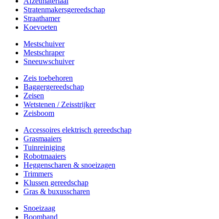
Afzetmateriaal
Stratenmakersgereedschap
Straathamer
Koevoeten
Mestschuiver
Mestschraper
Sneeuwschuiver
Zeis toebehoren
Baggergereedschap
Zeisen
Wetstenen / Zeisstrijker
Zeisboom
Accessoires elektrisch gereedschap
Grasmaaiers
Tuinreiniging
Robotmaaiers
Heggenscharen & snoeizagen
Trimmers
Klussen gereedschap
Gras & buxusscharen
Snoeizaag
Boomband