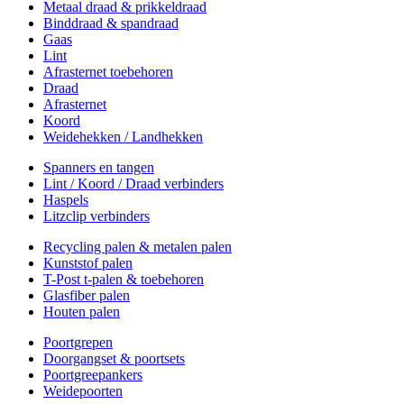
Metaal draad & prikkeldraad
Binddraad & spandraad
Gaas
Lint
Afrasternet toebehoren
Draad
Afrasternet
Koord
Weidehekken / Landhekken
Spanners en tangen
Lint / Koord / Draad verbinders
Haspels
Litzclip verbinders
Recycling palen & metalen palen
Kunststof palen
T-Post t-palen & toebehoren
Glasfiber palen
Houten palen
Poortgrepen
Doorgangset & poortsets
Poortgreepankers
Weidepoorten