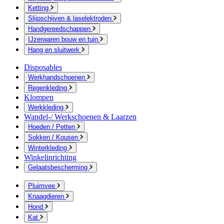
Ketting
Slijpschijven & laselektroden
Handgereedschappen
IJzerwaren bouw en tuin
Hang en sluitwerk
Disposables
Werkhandschoenen
Regenkleding
Klompen
Werkkleding
Wandel-/ Werkschoenen & Laarzen
Hoeden / Petten
Sokken / Kousen
Winterkleding
Winkelinrichting
Gelaatsbescherming
Pluimvee
Knaagdieren
Hond
Kat