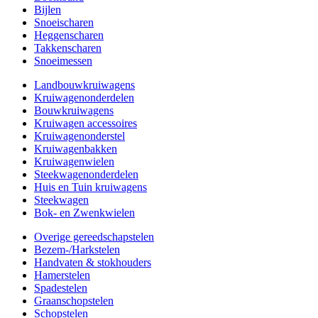
Bijlen
Snoeischaren
Heggenscharen
Takkenscharen
Snoeimessen
Landbouwkruiwagens
Kruiwagenonderdelen
Bouwkruiwagens
Kruiwagen accessoires
Kruiwagenonderstel
Kruiwagenbakken
Kruiwagenwielen
Steekwagenonderdelen
Huis en Tuin kruiwagens
Steekwagen
Bok- en Zwenkwielen
Overige gereedschapstelen
Bezem-/Harkstelen
Handvaten & stokhouders
Hamerstelen
Spadestelen
Graanschopstelen
Schopstelen