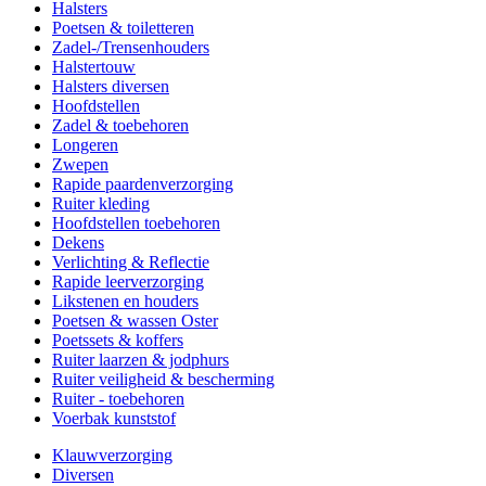
Halsters
Poetsen & toiletteren
Zadel-/Trensenhouders
Halstertouw
Halsters diversen
Hoofdstellen
Zadel & toebehoren
Longeren
Zwepen
Rapide paardenverzorging
Ruiter kleding
Hoofdstellen toebehoren
Dekens
Verlichting & Reflectie
Rapide leerverzorging
Likstenen en houders
Poetsen & wassen Oster
Poetssets & koffers
Ruiter laarzen & jodphurs
Ruiter veiligheid & bescherming
Ruiter - toebehoren
Voerbak kunststof
Klauwverzorging
Diversen