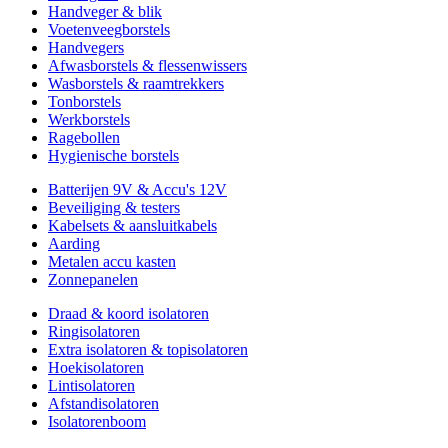
Handveger & blik
Voetenveegborstels
Handvegers
Afwasborstels & flessenwissers
Wasborstels & raamtrekkers
Tonborstels
Werkborstels
Ragebollen
Hygienische borstels
Batterijen 9V & Accu's 12V
Beveiliging & testers
Kabelsets & aansluitkabels
Aarding
Metalen accu kasten
Zonnepanelen
Draad & koord isolatoren
Ringisolatoren
Extra isolatoren & topisolatoren
Hoekisolatoren
Lintisolatoren
Afstandisolatoren
Isolatorenboom