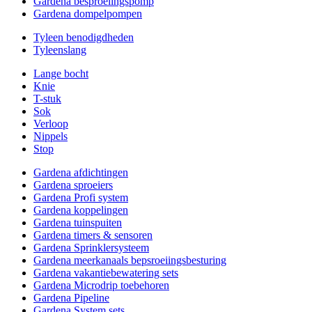
Gardena besproeiingspomp
Gardena dompelpompen
Tyleen benodigdheden
Tyleenslang
Lange bocht
Knie
T-stuk
Sok
Verloop
Nippels
Stop
Gardena afdichtingen
Gardena sproeiers
Gardena Profi system
Gardena koppelingen
Gardena tuinspuiten
Gardena timers & sensoren
Gardena Sprinklersysteem
Gardena meerkanaals bepsroeiingsbesturing
Gardena vakantiebewatering sets
Gardena Microdrip toebehoren
Gardena Pipeline
Gardena System sets