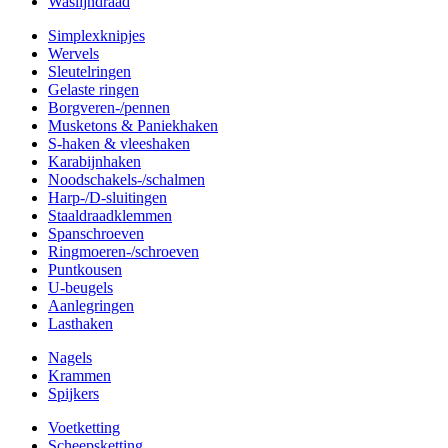
Waslijndraad
Simplexknipjes
Wervels
Sleutelringen
Gelaste ringen
Borgveren-/pennen
Musketons & Paniekhaken
S-haken & vleeshaken
Karabijnhaken
Noodschakels-/schalmen
Harp-/D-sluitingen
Staaldraadklemmen
Spanschroeven
Ringmoeren-/schroeven
Puntkousen
U-beugels
Aanlegringen
Lasthaken
Nagels
Krammen
Spijkers
Voetketting
Scheepsketting