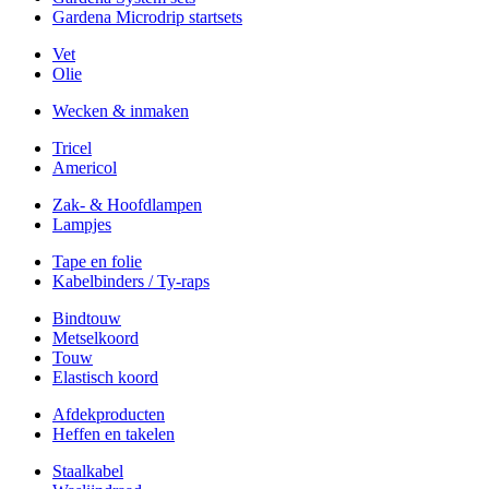
Gardena Microdrip startsets
Vet
Olie
Wecken & inmaken
Tricel
Americol
Zak- & Hoofdlampen
Lampjes
Tape en folie
Kabelbinders / Ty-raps
Bindtouw
Metselkoord
Touw
Elastisch koord
Afdekproducten
Heffen en takelen
Staalkabel