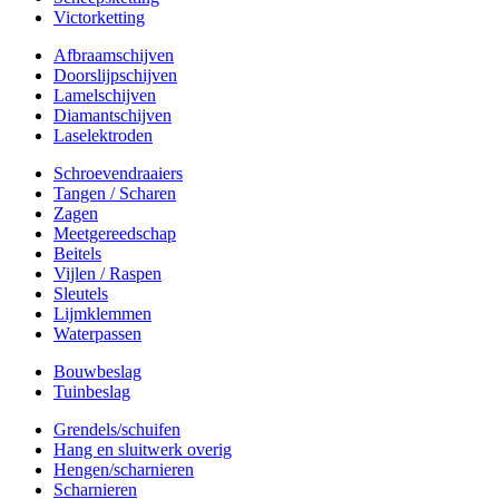
Victorketting
Afbraamschijven
Doorslijpschijven
Lamelschijven
Diamantschijven
Laselektroden
Schroevendraaiers
Tangen / Scharen
Zagen
Meetgereedschap
Beitels
Vijlen / Raspen
Sleutels
Lijmklemmen
Waterpassen
Bouwbeslag
Tuinbeslag
Grendels/schuifen
Hang en sluitwerk overig
Hengen/scharnieren
Scharnieren