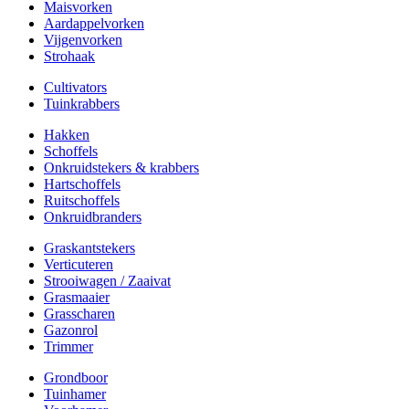
Maisvorken
Aardappelvorken
Vijgenvorken
Strohaak
Cultivators
Tuinkrabbers
Hakken
Schoffels
Onkruidstekers & krabbers
Hartschoffels
Ruitschoffels
Onkruidbranders
Graskantstekers
Verticuteren
Strooiwagen / Zaaivat
Grasmaaier
Grasscharen
Gazonrol
Trimmer
Grondboor
Tuinhamer