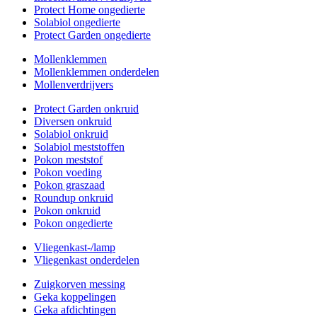
Protect Home ongedierte
Solabiol ongedierte
Protect Garden ongedierte
Mollenklemmen
Mollenklemmen onderdelen
Mollenverdrijvers
Protect Garden onkruid
Diversen onkruid
Solabiol onkruid
Solabiol meststoffen
Pokon meststof
Pokon voeding
Pokon graszaad
Roundup onkruid
Pokon onkruid
Pokon ongedierte
Vliegenkast-/lamp
Vliegenkast onderdelen
Zuigkorven messing
Geka koppelingen
Geka afdichtingen