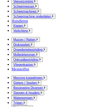
Veeverzorging
Scheermessen
Scheermachines
Scheermachine onderdelen
Huisdieren
Kippen
Verlichting
Muizen / Ratten
Drukspuiten
Ongediertebestrijding
Mollenklemmen
Onkruidbestrijding
Vliegenkasten
Meststoffen
Messing koppelingen
Gieters / Spuiten
Besproeiing Diversen
Slangen & houders
Waterpompen
Tyleen