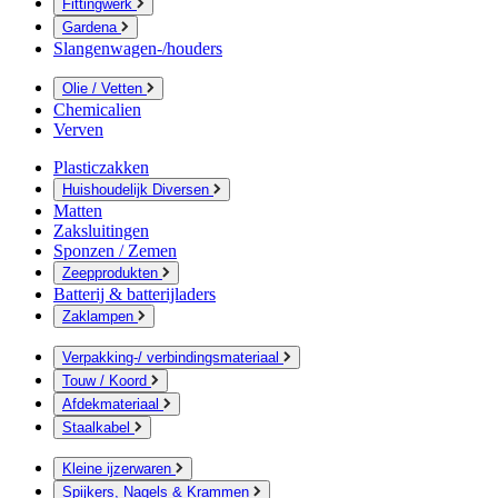
Fittingwerk
Gardena
Slangenwagen-/houders
Olie / Vetten
Chemicalien
Verven
Plasticzakken
Huishoudelijk Diversen
Matten
Zaksluitingen
Sponzen / Zemen
Zeepprodukten
Batterij & batterijladers
Zaklampen
Verpakking-/ verbindingsmateriaal
Touw / Koord
Afdekmateriaal
Staalkabel
Kleine ijzerwaren
Spijkers, Nagels & Krammen