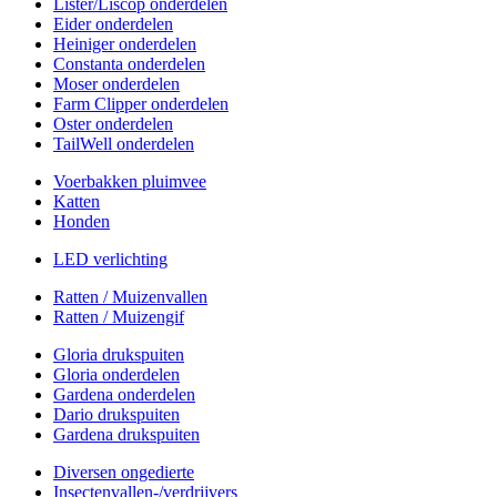
Lister/Liscop onderdelen
Eider onderdelen
Heiniger onderdelen
Constanta onderdelen
Moser onderdelen
Farm Clipper onderdelen
Oster onderdelen
TailWell onderdelen
Voerbakken pluimvee
Katten
Honden
LED verlichting
Ratten / Muizenvallen
Ratten / Muizengif
Gloria drukspuiten
Gloria onderdelen
Gardena onderdelen
Dario drukspuiten
Gardena drukspuiten
Diversen ongedierte
Insectenvallen-/verdrijvers