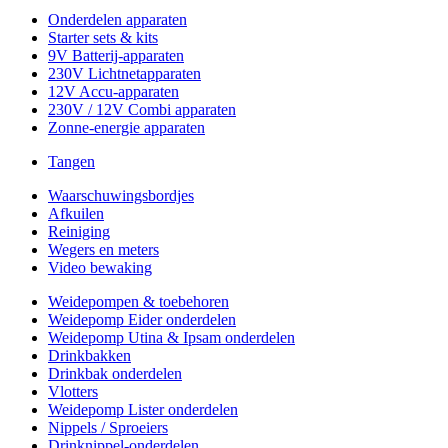
Onderdelen apparaten
Starter sets & kits
9V Batterij-apparaten
230V Lichtnetapparaten
12V Accu-apparaten
230V / 12V Combi apparaten
Zonne-energie apparaten
Tangen
Waarschuwingsbordjes
Afkuilen
Reiniging
Wegers en meters
Video bewaking
Weidepompen & toebehoren
Weidepomp Eider onderdelen
Weidepomp Utina & Ipsam onderdelen
Drinkbakken
Drinkbak onderdelen
Vlotters
Weidepomp Lister onderdelen
Nippels / Sproeiers
Drinknippel-onderdelen