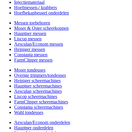
Injectiemateriaal
Hoefmessen-/ krabbers
Hoefbekapbeugel onderdelen
Messen toebehoren
Moser & Oster scheerkoppen
Hauptner messen
Liscop messen
Aesculap/Econom messen
Heiniger messen
Constanta messen
FarmClipper messen
Moser tondeuses
Overige trimmers/tondeuses
Heiniger scheermachines
Hauptner scheermachines
Aesculap scheermachines
Liscop scheermachines
FarmClipper scheermachines
Constanta scheermachines
Wahl tondeuses
Aesculap/Econom onderdelen
Hauptner onderdelen