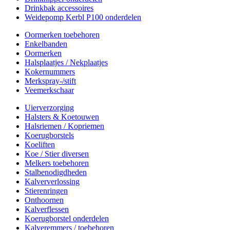
Drinkbak accessoires
Weidepomp Kerbl P100 onderdelen
Oormerken toebehoren
Enkelbanden
Oormerken
Halsplaatjes / Nekplaatjes
Kokernummers
Merkspray-/stift
Veemerkschaar
Uierverzorging
Halsters & Koetouwen
Halsriemen / Kopriemen
Koerugborstels
Koeliften
Koe / Stier diversen
Melkers toebehoren
Stalbenodigdheden
Kalververlossing
Stierenringen
Onthoornen
Kalverflessen
Koerugborstel onderdelen
Kalveremmers / toebehoren