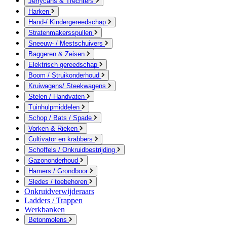
Jerrycans & Trechters
Harken
Hand-/ Kindergereedschap
Stratenmakersspullen
Sneeuw- / Mestschuivers
Baggeren & Zeisen
Elektrisch gereedschap
Boom / Struikonderhoud
Kruiwagens/ Steekwagens
Stelen / Handvaten
Tuinhulpmiddelen
Schop / Bats / Spade
Vorken & Rieken
Cultivator en krabbers
Schoffels / Onkruidbestrijding
Gazononderhoud
Hamers / Grondboor
Sledes / toebehoren
Onkruidverwijderaars
Ladders / Trappen
Werkbanken
Betonmolens