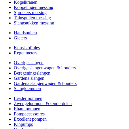
Kogelkranen
Koppelingen messing
Sproeiers messing
Tuinspuiten messing
Slangstukken messing
Handspuiten
Gieters
Kunststoftules
Regenmeters
Overige slangen
Overige slangenwagen & houders
Beregeningsslangen
Gardena slangen
Gardena slangenwagen & houders
Slangklemmen
Leader pompen
Zwengelpompen & Onderdelen
Ebara pompen
Pompaccessoires
Excellent pompen
Kinpumps