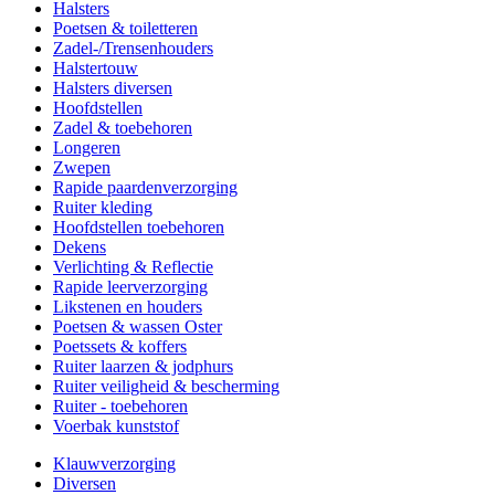
Halsters
Poetsen & toiletteren
Zadel-/Trensenhouders
Halstertouw
Halsters diversen
Hoofdstellen
Zadel & toebehoren
Longeren
Zwepen
Rapide paardenverzorging
Ruiter kleding
Hoofdstellen toebehoren
Dekens
Verlichting & Reflectie
Rapide leerverzorging
Likstenen en houders
Poetsen & wassen Oster
Poetssets & koffers
Ruiter laarzen & jodphurs
Ruiter veiligheid & bescherming
Ruiter - toebehoren
Voerbak kunststof
Klauwverzorging
Diversen