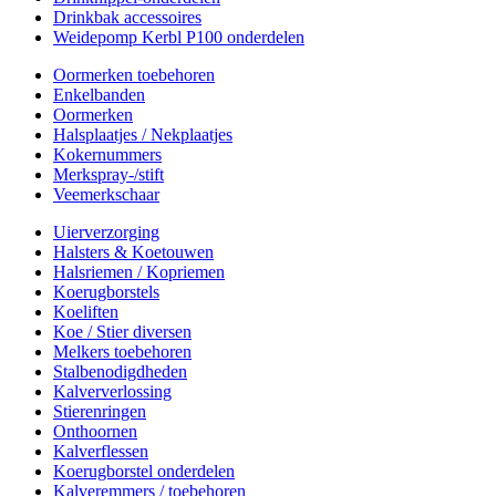
Drinkbak accessoires
Weidepomp Kerbl P100 onderdelen
Oormerken toebehoren
Enkelbanden
Oormerken
Halsplaatjes / Nekplaatjes
Kokernummers
Merkspray-/stift
Veemerkschaar
Uierverzorging
Halsters & Koetouwen
Halsriemen / Kopriemen
Koerugborstels
Koeliften
Koe / Stier diversen
Melkers toebehoren
Stalbenodigdheden
Kalververlossing
Stierenringen
Onthoornen
Kalverflessen
Koerugborstel onderdelen
Kalveremmers / toebehoren