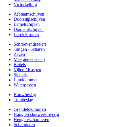
Victorketting
Afbraamschijven
Doorslijpschijven
Lamelschijven
Diamantschijven
Laselektroden
Schroevendraaiers
Tangen / Scharen
Zagen
Meetgereedschap
Beitels
Vijlen / Raspen
Sleutels
Lijmklemmen
Waterpassen
Bouwbeslag
Tuinbeslag
Grendels/schuifen
Hang en sluitwerk overig
Hengen/scharnieren
Scharnieren