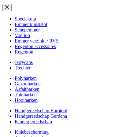
Speciekuip
Emmer kunststof
Schepemmer
Voerton
Emmer verzinkt / RVS
Regenton accessoires
Regenton
Jerrycans
Trechter
Polyharken
Gazonharken
Asfaltharken
Tuinharken
Hooiharken
Handgereedschap Eurotool
Handgereedschap Gardena
Kindergereedschap
Kniebescherming