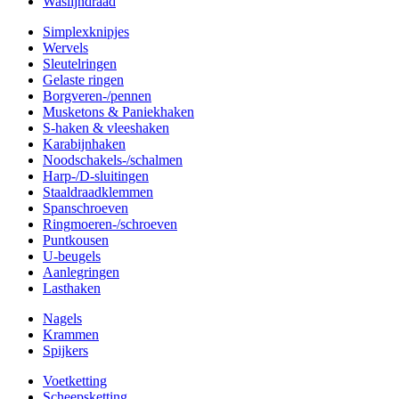
Waslijndraad
Simplexknipjes
Wervels
Sleutelringen
Gelaste ringen
Borgveren-/pennen
Musketons & Paniekhaken
S-haken & vleeshaken
Karabijnhaken
Noodschakels-/schalmen
Harp-/D-sluitingen
Staaldraadklemmen
Spanschroeven
Ringmoeren-/schroeven
Puntkousen
U-beugels
Aanlegringen
Lasthaken
Nagels
Krammen
Spijkers
Voetketting
Scheepsketting