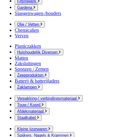
Fittingwerk
Gardena
Slangenwagen-/houders
Olie / Vetten
Chemicalien
Verven
Plasticzakken
Huishoudelijk Diversen
Matten
Zaksluitingen
Sponzen / Zemen
Zeepprodukten
Batterij & batterijladers
Zaklampen
Verpakking-/ verbindingsmateriaal
Touw / Koord
Afdekmateriaal
Staalkabel
Kleine ijzerwaren
Spijkers, Nagels & Krammen