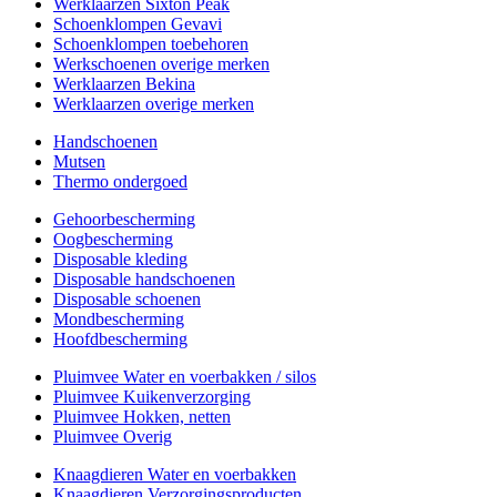
Werklaarzen Sixton Peak
Schoenklompen Gevavi
Schoenklompen toebehoren
Werkschoenen overige merken
Werklaarzen Bekina
Werklaarzen overige merken
Handschoenen
Mutsen
Thermo ondergoed
Gehoorbescherming
Oogbescherming
Disposable kleding
Disposable handschoenen
Disposable schoenen
Mondbescherming
Hoofdbescherming
Pluimvee Water en voerbakken / silos
Pluimvee Kuikenverzorging
Pluimvee Hokken, netten
Pluimvee Overig
Knaagdieren Water en voerbakken
Knaagdieren Verzorgingsproducten