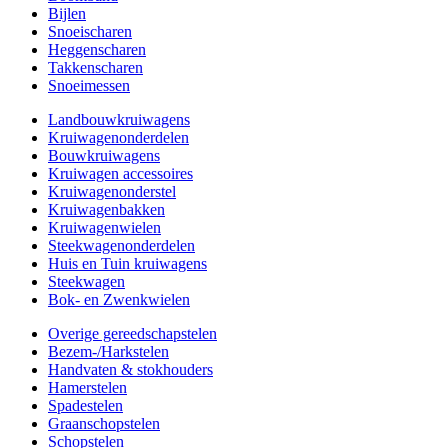
Bijlen
Snoeischaren
Heggenscharen
Takkenscharen
Snoeimessen
Landbouwkruiwagens
Kruiwagenonderdelen
Bouwkruiwagens
Kruiwagen accessoires
Kruiwagenonderstel
Kruiwagenbakken
Kruiwagenwielen
Steekwagenonderdelen
Huis en Tuin kruiwagens
Steekwagen
Bok- en Zwenkwielen
Overige gereedschapstelen
Bezem-/Harkstelen
Handvaten & stokhouders
Hamerstelen
Spadestelen
Graanschopstelen
Schopstelen