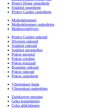
Protect Home ongedierte
Solabiol ongedierte
Protect Garden ongedierte
Mollenklemmen
Mollenklemmen onderdelen
Mollenverdrijvers
Protect Garden onkruid
Diversen onkruid
Solabiol onkruid
Solabiol meststoffen
Pokon meststof
Pokon voeding
Pokon graszaad
Roundup onkruid
Pokon onkruid
Pokon ongedierte
Vliegenkast-/lamp
Vliegenkast onderdelen
Zuigkorven messing
Geka koppelingen
Geka afdichtingen