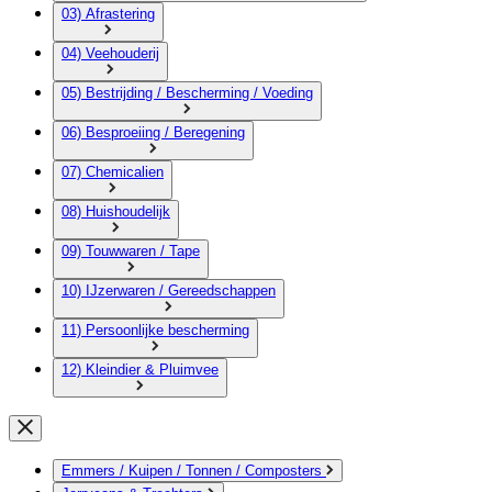
03) Afrastering
04) Veehouderij
05) Bestrijding / Bescherming / Voeding
06) Besproeiing / Beregening
07) Chemicalien
08) Huishoudelijk
09) Touwwaren / Tape
10) IJzerwaren / Gereedschappen
11) Persoonlijke bescherming
12) Kleindier & Pluimvee
Emmers / Kuipen / Tonnen / Composters