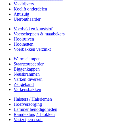
Veedrijvers
Koelift onderdelen
Antizuig
Uieronthaarder
Voerbakken kunststof
Voerscheppen & maatbekers
Hooiruiven
Hooinetten
Voerbakken verzinkt
Warmtelampen
Staartcoupeerder
Biggenkappen
Neuskrammen
Varken diversen
Zeugeband
Varkensbakken
Halsters / Halsriemen
Hoefverzorging
Lammer benodigdheden
Ramdektuig / -blokken
Vastzetpen / spit