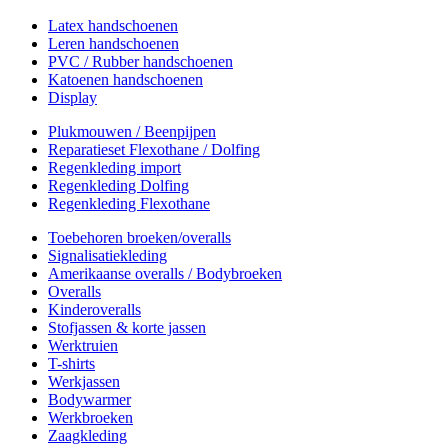
Latex handschoenen
Leren handschoenen
PVC / Rubber handschoenen
Katoenen handschoenen
Display
Plukmouwen / Beenpijpen
Reparatieset Flexothane / Dolfing
Regenkleding import
Regenkleding Dolfing
Regenkleding Flexothane
Toebehoren broeken/overalls
Signalisatiekleding
Amerikaanse overalls / Bodybroeken
Overalls
Kinderoveralls
Stofjassen & korte jassen
Werktruien
T-shirts
Werkjassen
Bodywarmer
Werkbroeken
Zaagkleding