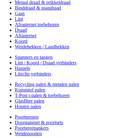
Metaal draad & prikkeldraad
Binddraad & spandraad
Gaas
Lint
Afrasternet toebehoren
Draad
Afrasternet
Koord
Weidehekken / Landhekken
Spanners en tangen
Lint / Koord / Draad verbinders
Haspels
Litzclip verbinders
Recycling palen & metalen palen
Kunststof palen
T-Post t-palen & toebehoren
Glasfiber palen
Houten palen
Poortgrepen
Doorgangset & poortsets
Poortgreepankers
Weidepoorten