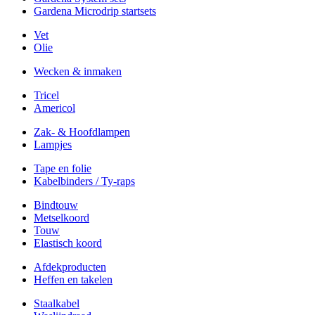
Gardena Microdrip startsets
Vet
Olie
Wecken & inmaken
Tricel
Americol
Zak- & Hoofdlampen
Lampjes
Tape en folie
Kabelbinders / Ty-raps
Bindtouw
Metselkoord
Touw
Elastisch koord
Afdekproducten
Heffen en takelen
Staalkabel