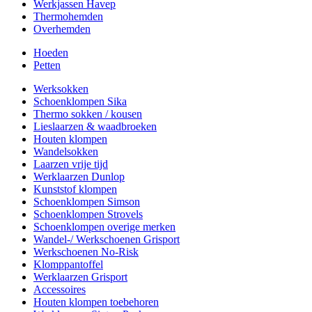
Werkjassen Havep
Thermohemden
Overhemden
Hoeden
Petten
Werksokken
Schoenklompen Sika
Thermo sokken / kousen
Lieslaarzen & waadbroeken
Houten klompen
Wandelsokken
Laarzen vrije tijd
Werklaarzen Dunlop
Kunststof klompen
Schoenklompen Simson
Schoenklompen Strovels
Schoenklompen overige merken
Wandel-/ Werkschoenen Grisport
Werkschoenen No-Risk
Klomppantoffel
Werklaarzen Grisport
Accessoires
Houten klompen toebehoren