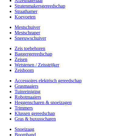
Afzetmateriaal
Stratenmakersgereedschap
Straathamer
Koevoeten
Mestschuiver
Mestschraper
Sneeuwschuiver
Zeis toebehoren
Baggergereedschap
Zeisen
Wetstenen / Zeisstrijker
Zeisboom
Accessoires elektrisch gereedschap
Grasmaaiers
Tuinreiniging
Robotmaaiers
Heggenscharen & snoeizagen
Trimmers
Klussen gereedschap
Gras & buxusscharen
Snoeizaag
Boomband