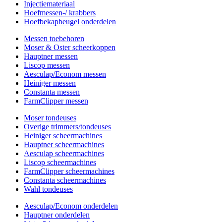
Injectiemateriaal
Hoefmessen-/ krabbers
Hoefbekapbeugel onderdelen
Messen toebehoren
Moser & Oster scheerkoppen
Hauptner messen
Liscop messen
Aesculap/Econom messen
Heiniger messen
Constanta messen
FarmClipper messen
Moser tondeuses
Overige trimmers/tondeuses
Heiniger scheermachines
Hauptner scheermachines
Aesculap scheermachines
Liscop scheermachines
FarmClipper scheermachines
Constanta scheermachines
Wahl tondeuses
Aesculap/Econom onderdelen
Hauptner onderdelen