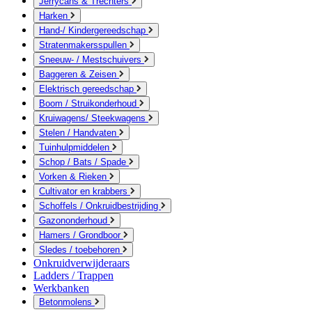
Jerrycans & Trechters
Harken
Hand-/ Kindergereedschap
Stratenmakersspullen
Sneeuw- / Mestschuivers
Baggeren & Zeisen
Elektrisch gereedschap
Boom / Struikonderhoud
Kruiwagens/ Steekwagens
Stelen / Handvaten
Tuinhulpmiddelen
Schop / Bats / Spade
Vorken & Rieken
Cultivator en krabbers
Schoffels / Onkruidbestrijding
Gazononderhoud
Hamers / Grondboor
Sledes / toebehoren
Onkruidverwijderaars
Ladders / Trappen
Werkbanken
Betonmolens