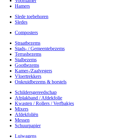
Voorhamer
Hamers
Slede toebehoren
Sledes
Composters
Straatbezems
Stads- / Gemeentebezems
Terrasbezems
Stalbezems
Gootbezems
Kamer-/Zaalvegers
Vloertrekkers
Onkruidbezems & borstels
Schildersgereedschap
Afplakband / Afdekfolie
Kwasten / Rollers / Verfbakjes
Mixers
Afdekfoliën
Messen
Schuurpapier
Luiwagens