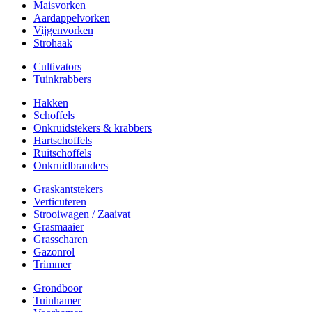
Maisvorken
Aardappelvorken
Vijgenvorken
Strohaak
Cultivators
Tuinkrabbers
Hakken
Schoffels
Onkruidstekers & krabbers
Hartschoffels
Ruitschoffels
Onkruidbranders
Graskantstekers
Verticuteren
Strooiwagen / Zaaivat
Grasmaaier
Grasscharen
Gazonrol
Trimmer
Grondboor
Tuinhamer