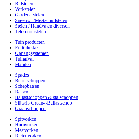
Bijlstelen
Vorkstelen
Gardena stelen
Sneeuw- /Mestschuifstelen
Stelen / Handvaten diversen
Telescoopstelen
Tuin producten
Fruitplukker
Ophangsystemen
Tuinafval
Manden
Spades
Betonschoppen
Schepbatsen
Batsen
Ballastschoppen & stalschoppen
Slijtsrip Graan- /Ballastschop
Graanschoppen
Spitvorken
Hooivorken
Mestvorken
Bietenvorken