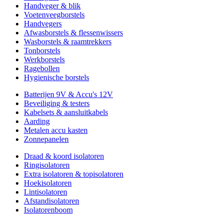
Handveger & blik
Voetenveegborstels
Handvegers
Afwasborstels & flessenwissers
Wasborstels & raamtrekkers
Tonborstels
Werkborstels
Ragebollen
Hygienische borstels
Batterijen 9V & Accu's 12V
Beveiliging & testers
Kabelsets & aansluitkabels
Aarding
Metalen accu kasten
Zonnepanelen
Draad & koord isolatoren
Ringisolatoren
Extra isolatoren & topisolatoren
Hoekisolatoren
Lintisolatoren
Afstandisolatoren
Isolatorenboom