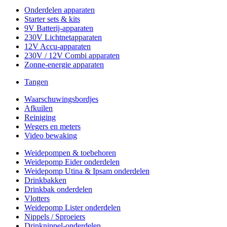
Onderdelen apparaten
Starter sets & kits
9V Batterij-apparaten
230V Lichtnetapparaten
12V Accu-apparaten
230V / 12V Combi apparaten
Zonne-energie apparaten
Tangen
Waarschuwingsbordjes
Afkuilen
Reiniging
Wegers en meters
Video bewaking
Weidepompen & toebehoren
Weidepomp Eider onderdelen
Weidepomp Utina & Ipsam onderdelen
Drinkbakken
Drinkbak onderdelen
Vlotters
Weidepomp Lister onderdelen
Nippels / Sproeiers
Drinknippel-onderdelen