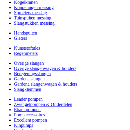
Kogelkranen
Koppelingen messing
Sproeiers messing
Tuinspuiten messing
Slangstukken messing
Handspuiten
Gieters
Kunststoftules
Regenmeters
Overige slangen
Overige slangenwagen & houders
Beregeningsslangen
Gardena slangen
Gardena slangenwagen & houders
Slangklemmen
Leader pompen
Zwengelpompen & Onderdelen
Ebara pompen
Pompaccessoires
Excellent pompen
Kinpumps