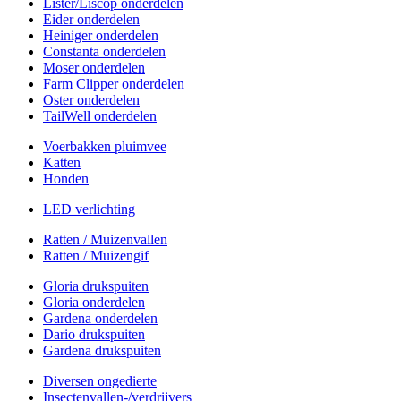
Lister/Liscop onderdelen
Eider onderdelen
Heiniger onderdelen
Constanta onderdelen
Moser onderdelen
Farm Clipper onderdelen
Oster onderdelen
TailWell onderdelen
Voerbakken pluimvee
Katten
Honden
LED verlichting
Ratten / Muizenvallen
Ratten / Muizengif
Gloria drukspuiten
Gloria onderdelen
Gardena onderdelen
Dario drukspuiten
Gardena drukspuiten
Diversen ongedierte
Insectenvallen-/verdrijvers