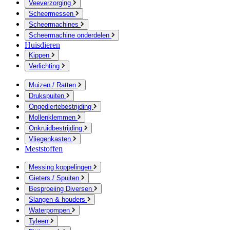
Veeverzorging
Scheermessen
Scheermachines
Scheermachine onderdelen
Huisdieren
Kippen
Verlichting
Muizen / Ratten
Drukspuiten
Ongediertebestrijding
Mollenklemmen
Onkruidbestrijding
Vliegenkasten
Meststoffen
Messing koppelingen
Gieters / Spuiten
Besproeiing Diversen
Slangen & houders
Waterpompen
Tyleen