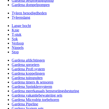
Gardena besproeiingspomp
Gardena dompelpompen
Tyleen benodigdheden
Tyleenslang
Lange bocht
Knie
T-stuk
Sok
Verloop
Nippels
Stop
Gardena afdichtingen
Gardena sproeiers
Gardena Profi system
Gardena koppelingen
Gardena tuinspuiten
Gardena timers & sensoren
Gardena Sprinklersysteem
Gardena meerkanaals bepsroeiingsbesturing
Gardena vakantiebewatering sets
Gardena Microdrip toebehoren
Gardena Pipeline
Gardena System sets