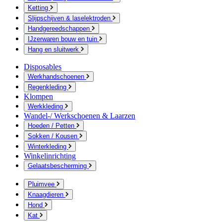
Ketting
Slijpschijven & laselektroden
Handgereedschappen
IJzerwaren bouw en tuin
Hang en sluitwerk
Disposables
Werkhandschoenen
Regenkleding
Klompen
Werkkleding
Wandel-/ Werkschoenen & Laarzen
Hoeden / Petten
Sokken / Kousen
Winterkleding
Winkelinrichting
Gelaatsbescherming
Pluimvee
Knaagdieren
Hond
Kat