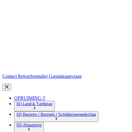
Contact
Retourformulier
Garantieaanvraag
OPRUIMING !!
01) Land-& Tuinbouw
02) Bezems / Borstels / Schildersgereedschap
03) Afrastering