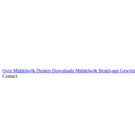
Over Middelwijk
Dealers
Downloads
Middelwijk Bestel-app
Gewijzi
Contact