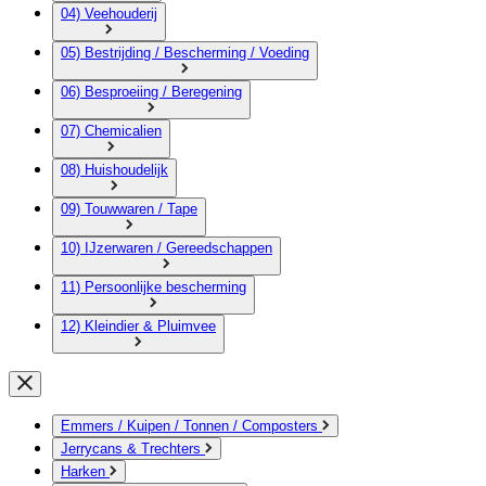
04) Veehouderij
05) Bestrijding / Bescherming / Voeding
06) Besproeiing / Beregening
07) Chemicalien
08) Huishoudelijk
09) Touwwaren / Tape
10) IJzerwaren / Gereedschappen
11) Persoonlijke bescherming
12) Kleindier & Pluimvee
Emmers / Kuipen / Tonnen / Composters
Jerrycans & Trechters
Harken