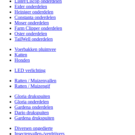
Lister/Liscop onderdelen
Eider onderdelen
Heiniger onderdelen
Constanta onderdelen
Moser onderdelen
Farm Clipper onderdelen
Oster onderdelen
TailWell onderdelen
Voerbakken pluimvee
Katten
Honden
LED verlichting
Ratten / Muizenvallen
Ratten / Muizengif
Gloria drukspuiten
Gloria onderdelen
Gardena onderdelen
Dario drukspuiten
Gardena drukspuiten
Diversen ongedierte
Insectenvallen-/verdrijvers