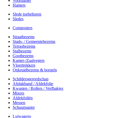
Voorhamer
Hamers
Slede toebehoren
Sledes
Composters
Straatbezems
Stads- / Gemeentebezems
Terrasbezems
Stalbezems
Gootbezems
Kamer-/Zaalvegers
Vloertrekkers
Onkruidbezems & borstels
Schildersgereedschap
Afplakband / Afdekfolie
Kwasten / Rollers / Verfbakjes
Mixers
Afdekfoliën
Messen
Schuurpapier
Luiwagens