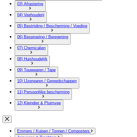
03) Afrastering
04) Veehouderij
05) Bestrijding / Bescherming / Voeding
06) Besproeiing / Beregening
07) Chemicalien
08) Huishoudelijk
09) Touwwaren / Tape
10) IJzerwaren / Gereedschappen
11) Persoonlijke bescherming
12) Kleindier & Pluimvee
Emmers / Kuipen / Tonnen / Composters