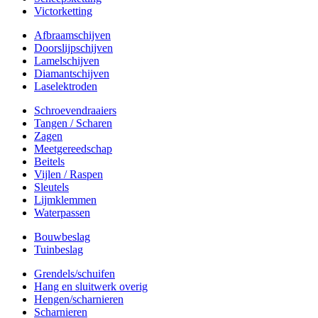
Victorketting
Afbraamschijven
Doorslijpschijven
Lamelschijven
Diamantschijven
Laselektroden
Schroevendraaiers
Tangen / Scharen
Zagen
Meetgereedschap
Beitels
Vijlen / Raspen
Sleutels
Lijmklemmen
Waterpassen
Bouwbeslag
Tuinbeslag
Grendels/schuifen
Hang en sluitwerk overig
Hengen/scharnieren
Scharnieren