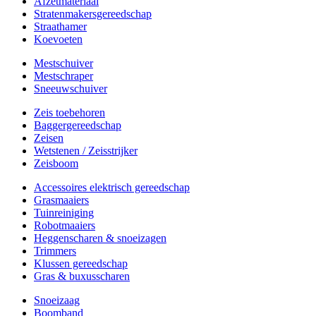
Afzetmateriaal
Stratenmakersgereedschap
Straathamer
Koevoeten
Mestschuiver
Mestschraper
Sneeuwschuiver
Zeis toebehoren
Baggergereedschap
Zeisen
Wetstenen / Zeisstrijker
Zeisboom
Accessoires elektrisch gereedschap
Grasmaaiers
Tuinreiniging
Robotmaaiers
Heggenscharen & snoeizagen
Trimmers
Klussen gereedschap
Gras & buxusscharen
Snoeizaag
Boomband