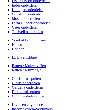
Lister/Liscop onderdelen
Eider onderdelen
Heiniger onderdelen
Constanta onderdelen
Moser onderdelen
Farm Clipper onderdelen
Oster onderdelen
TailWell onderdelen
Voerbakken pluimvee
Katten
Honden
LED verlichting
Ratten / Muizenvallen
Ratten / Muizengif
Gloria drukspuiten
Gloria onderdelen
Gardena onderdelen
Dario drukspuiten
Gardena drukspuiten
Diversen ongedierte
Insectenvallen-/verdrijvers