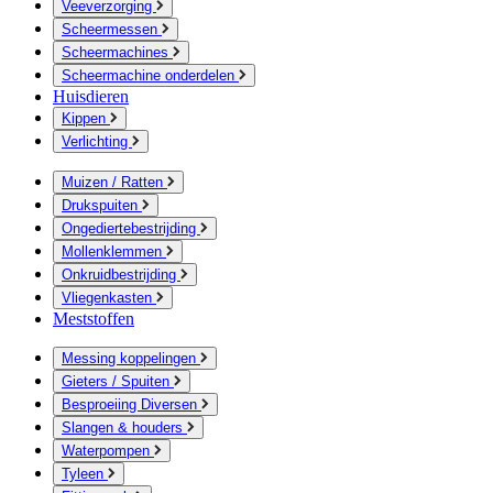
Veeverzorging
Scheermessen
Scheermachines
Scheermachine onderdelen
Huisdieren
Kippen
Verlichting
Muizen / Ratten
Drukspuiten
Ongediertebestrijding
Mollenklemmen
Onkruidbestrijding
Vliegenkasten
Meststoffen
Messing koppelingen
Gieters / Spuiten
Besproeiing Diversen
Slangen & houders
Waterpompen
Tyleen