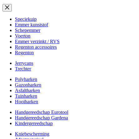
Speciekuip
Emmer kunststof
Schepemmer
Voerton
Emmer verzinkt / RVS
Regenton accessoires
Regenton
Jerrycans
Trechter
Polyharken
Gazonharken
Asfaltharken
Tuinharken
Hooiharken
Handgereedschap Eurotool
Handgereedschap Gardena
Kindergereedschap
Kniebescherming