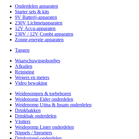
Onderdelen apparaten
Starter sets & kits
9V Batterij-apparaten
230V Lichtnetapparaten
12V Accu-apparaten
230V / 12V Combi apparaten
Zonne-energie apparaten
Tangen
Waarschuwingsbordjes
Afkuilen
Reiniging
Wegers en meters
Video bewaking
Weidepompen & toebehoren
Weidepomp Eider onderdelen
Weidepomp Utina & Ipsam onderdelen
Drinkbakken
Drinkbak onderdelen
Vlotters
Weidepomp Lister onderdelen
Nippels / Sproeiers
Drinknippel-onderdelen