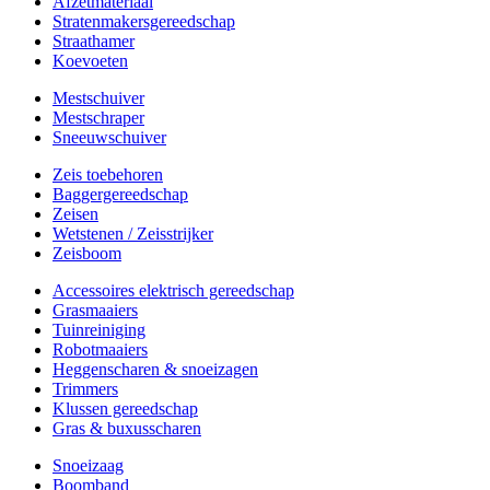
Afzetmateriaal
Stratenmakersgereedschap
Straathamer
Koevoeten
Mestschuiver
Mestschraper
Sneeuwschuiver
Zeis toebehoren
Baggergereedschap
Zeisen
Wetstenen / Zeisstrijker
Zeisboom
Accessoires elektrisch gereedschap
Grasmaaiers
Tuinreiniging
Robotmaaiers
Heggenscharen & snoeizagen
Trimmers
Klussen gereedschap
Gras & buxusscharen
Snoeizaag
Boomband