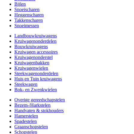
Bijlen
Snoeischaren
Heggenscharen
Takkenscharen
Snoeimessen
Landbouwkruiwagens
Kruiwagenonderdelen
Bouwkruiwagens
Kruiwagen accessoires
Kruiwagenonderstel
Kruiwagenbakken
Kruiwagenwielen
Steekwagenonderdelen
Huis en Tuin kruiwagens
Steekwagen
Bok- en Zwenkwielen
Overige gereedschapstelen
Bezem-/Harkstelen
Handvaten & stokhouders
Hamerstelen
Spadestelen
Graanschopstelen
Schopstelen