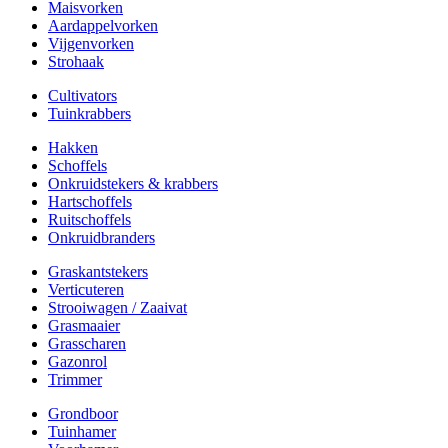
Maisvorken
Aardappelvorken
Vijgenvorken
Strohaak
Cultivators
Tuinkrabbers
Hakken
Schoffels
Onkruidstekers & krabbers
Hartschoffels
Ruitschoffels
Onkruidbranders
Graskantstekers
Verticuteren
Strooiwagen / Zaaivat
Grasmaaier
Grasscharen
Gazonrol
Trimmer
Grondboor
Tuinhamer