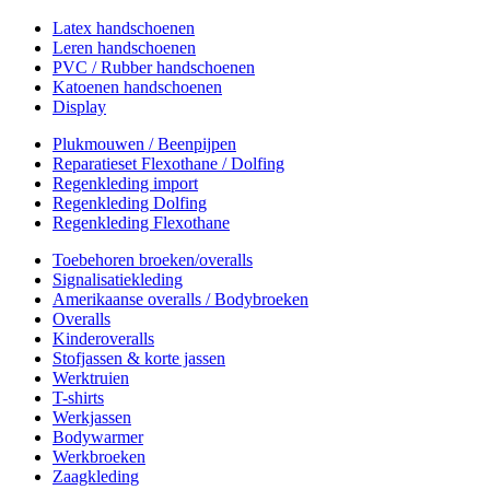
Latex handschoenen
Leren handschoenen
PVC / Rubber handschoenen
Katoenen handschoenen
Display
Plukmouwen / Beenpijpen
Reparatieset Flexothane / Dolfing
Regenkleding import
Regenkleding Dolfing
Regenkleding Flexothane
Toebehoren broeken/overalls
Signalisatiekleding
Amerikaanse overalls / Bodybroeken
Overalls
Kinderoveralls
Stofjassen & korte jassen
Werktruien
T-shirts
Werkjassen
Bodywarmer
Werkbroeken
Zaagkleding