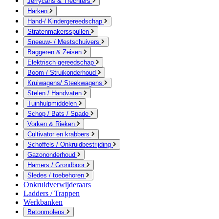
Jerrycans & Trechters
Harken
Hand-/ Kindergereedschap
Stratenmakersspullen
Sneeuw- / Mestschuivers
Baggeren & Zeisen
Elektrisch gereedschap
Boom / Struikonderhoud
Kruiwagens/ Steekwagens
Stelen / Handvaten
Tuinhulpmiddelen
Schop / Bats / Spade
Vorken & Rieken
Cultivator en krabbers
Schoffels / Onkruidbestrijding
Gazononderhoud
Hamers / Grondboor
Sledes / toebehoren
Onkruidverwijderaars
Ladders / Trappen
Werkbanken
Betonmolens