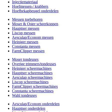
Injectiemateriaal
Hoefmessen-/ krabbers
Hoefbekapbeugel onderdelen
Messen toebehoren
Moser & Oster scheerkoppen
Hauptner messen
Liscop messen
Aesculap/Econom messen
Heiniger messen
Constanta messen
FarmClipper messen
Moser tondeuses
Overige trimmers/tondeuses
Heiniger scheermachines
Hauptner scheermachines
Aesculap scheermachines
Liscop scheermachines
FarmClipper scheermachines
Constanta scheermachines
Wahl tondeuses
Aesculap/Econom onderdelen
Hauptner onderdelen