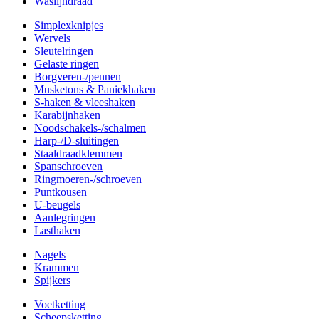
Waslijndraad
Simplexknipjes
Wervels
Sleutelringen
Gelaste ringen
Borgveren-/pennen
Musketons & Paniekhaken
S-haken & vleeshaken
Karabijnhaken
Noodschakels-/schalmen
Harp-/D-sluitingen
Staaldraadklemmen
Spanschroeven
Ringmoeren-/schroeven
Puntkousen
U-beugels
Aanlegringen
Lasthaken
Nagels
Krammen
Spijkers
Voetketting
Scheepsketting