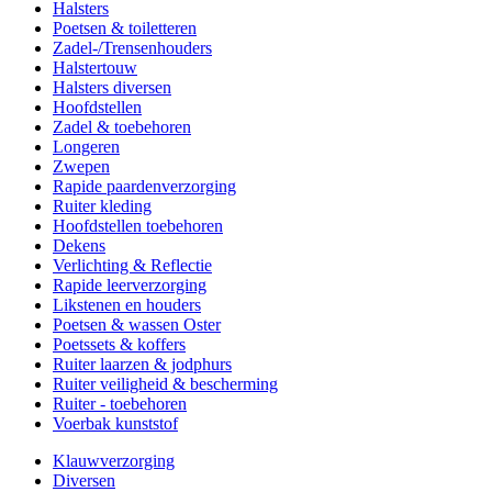
Halsters
Poetsen & toiletteren
Zadel-/Trensenhouders
Halstertouw
Halsters diversen
Hoofdstellen
Zadel & toebehoren
Longeren
Zwepen
Rapide paardenverzorging
Ruiter kleding
Hoofdstellen toebehoren
Dekens
Verlichting & Reflectie
Rapide leerverzorging
Likstenen en houders
Poetsen & wassen Oster
Poetssets & koffers
Ruiter laarzen & jodphurs
Ruiter veiligheid & bescherming
Ruiter - toebehoren
Voerbak kunststof
Klauwverzorging
Diversen