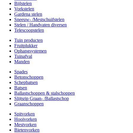
Bijlstelen
Vorkstelen
Gardena stelen
Sneeuw- /Mestschuifstelen
Stelen / Handvaten diversen
Telescoopstelen
Tuin producten
Fruitplukker
Ophangsystemen
Tuinafval
Manden
Spades
Betonschoppen
Schepbatsen
Batsen
Ballastschoppen & stalschoppen
Slijtsrip Graan- /Ballastschop
Graanschoppen
Spitvorken
Hooivorken
Mestvorken
Bietenvorken