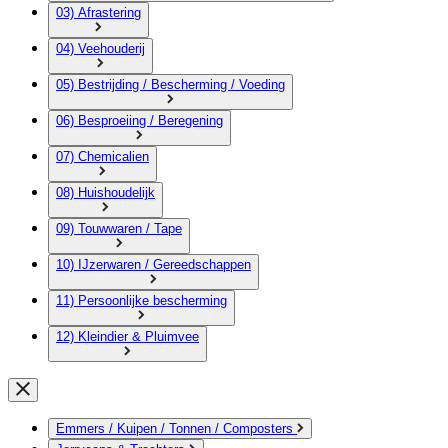
03) Afrastering
04) Veehouderij
05) Bestrijding / Bescherming / Voeding
06) Besproeiing / Beregening
07) Chemicalien
08) Huishoudelijk
09) Touwwaren / Tape
10) IJzerwaren / Gereedschappen
11) Persoonlijke bescherming
12) Kleindier & Pluimvee
Emmers / Kuipen / Tonnen / Composters