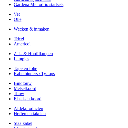
Gardena Microdrip startsets
Vet
Olie
Wecken & inmaken
Tricel
Americol
Zak- & Hoofdlampen
Lampjes
Tape en folie
Kabelbinders / Ty-raps
Bindtouw
Metselkoord
Touw
Elastisch koord
Afdekproducten
Heffen en takelen
Staalkabel