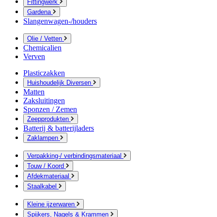
Fittingwerk
Gardena
Slangenwagen-/houders
Olie / Vetten
Chemicalien
Verven
Plasticzakken
Huishoudelijk Diversen
Matten
Zaksluitingen
Sponzen / Zemen
Zeepprodukten
Batterij & batterijladers
Zaklampen
Verpakking-/ verbindingsmateriaal
Touw / Koord
Afdekmateriaal
Staalkabel
Kleine ijzerwaren
Spijkers, Nagels & Krammen