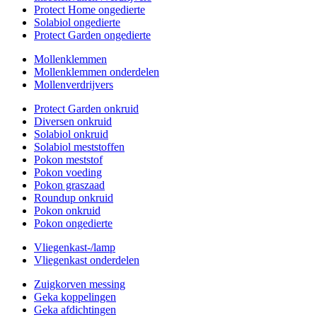
Protect Home ongedierte
Solabiol ongedierte
Protect Garden ongedierte
Mollenklemmen
Mollenklemmen onderdelen
Mollenverdrijvers
Protect Garden onkruid
Diversen onkruid
Solabiol onkruid
Solabiol meststoffen
Pokon meststof
Pokon voeding
Pokon graszaad
Roundup onkruid
Pokon onkruid
Pokon ongedierte
Vliegenkast-/lamp
Vliegenkast onderdelen
Zuigkorven messing
Geka koppelingen
Geka afdichtingen