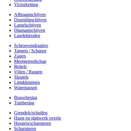
Victorketting
Afbraamschijven
Doorslijpschijven
Lamelschijven
Diamantschijven
Laselektroden
Schroevendraaiers
Tangen / Scharen
Zagen
Meetgereedschap
Beitels
Vijlen / Raspen
Sleutels
Lijmklemmen
Waterpassen
Bouwbeslag
Tuinbeslag
Grendels/schuifen
Hang en sluitwerk overig
Hengen/scharnieren
Scharnieren