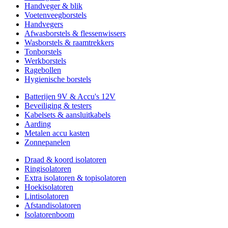
Handveger & blik
Voetenveegborstels
Handvegers
Afwasborstels & flessenwissers
Wasborstels & raamtrekkers
Tonborstels
Werkborstels
Ragebollen
Hygienische borstels
Batterijen 9V & Accu's 12V
Beveiliging & testers
Kabelsets & aansluitkabels
Aarding
Metalen accu kasten
Zonnepanelen
Draad & koord isolatoren
Ringisolatoren
Extra isolatoren & topisolatoren
Hoekisolatoren
Lintisolatoren
Afstandisolatoren
Isolatorenboom