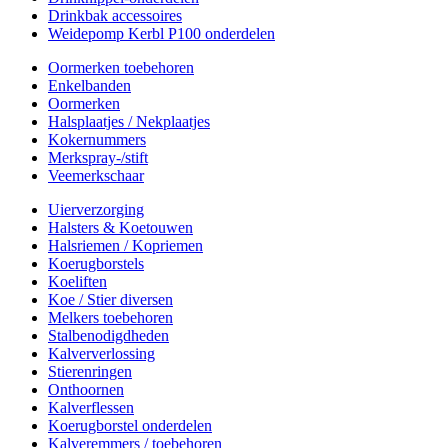
Drinkbak accessoires
Weidepomp Kerbl P100 onderdelen
Oormerken toebehoren
Enkelbanden
Oormerken
Halsplaatjes / Nekplaatjes
Kokernummers
Merkspray-/stift
Veemerkschaar
Uierverzorging
Halsters & Koetouwen
Halsriemen / Kopriemen
Koerugborstels
Koeliften
Koe / Stier diversen
Melkers toebehoren
Stalbenodigdheden
Kalververlossing
Stierenringen
Onthoornen
Kalverflessen
Koerugborstel onderdelen
Kalveremmers / toebehoren