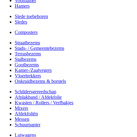
Voorhamer
Hamers
Slede toebehoren
Sledes
Composters
Straatbezems
Stads- / Gemeentebezems
Terrasbezems
Stalbezems
Gootbezems
Kamer-/Zaalvegers
Vloertrekkers
Onkruidbezems & borstels
Schildersgereedschap
Afplakband / Afdekfolie
Kwasten / Rollers / Verfbakjes
Mixers
Afdekfoliën
Messen
Schuurpapier
Luiwagens