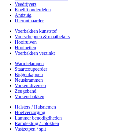
Veedrijvers
Koelift onderdelen
Antizuig
Uieronthaarder
Voerbakken kunststof
Voerscheppen & maatbekers
Hooiruiven
Hooinetten
Voerbakken verzinkt
Warmtelampen
Staartcoupeerder
Biggenkappen
Neuskrammen
Varken diversen
Zeugeband
Varkensbakken
Halsters / Halsriemen
Hoefverzorging
Lammer benodigdheden
Ramdektuig / -blokken
Vastzetpen / spit