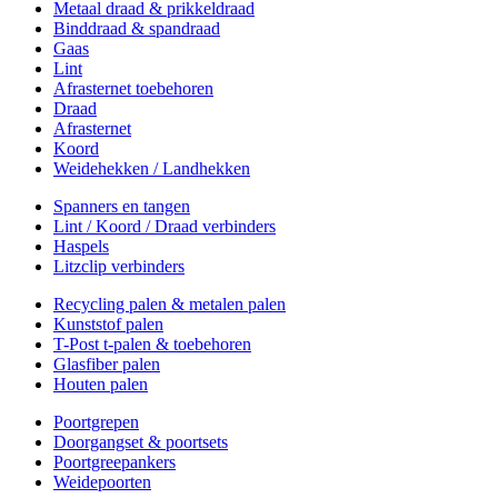
Metaal draad & prikkeldraad
Binddraad & spandraad
Gaas
Lint
Afrasternet toebehoren
Draad
Afrasternet
Koord
Weidehekken / Landhekken
Spanners en tangen
Lint / Koord / Draad verbinders
Haspels
Litzclip verbinders
Recycling palen & metalen palen
Kunststof palen
T-Post t-palen & toebehoren
Glasfiber palen
Houten palen
Poortgrepen
Doorgangset & poortsets
Poortgreepankers
Weidepoorten