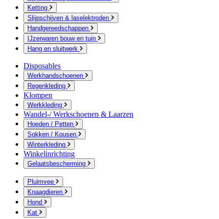
Ketting
Slijpschijven & laselektroden
Handgereedschappen
IJzerwaren bouw en tuin
Hang en sluitwerk
Disposables
Werkhandschoenen
Regenkleding
Klompen
Werkkleding
Wandel-/ Werkschoenen & Laarzen
Hoeden / Petten
Sokken / Kousen
Winterkleding
Winkelinrichting
Gelaatsbescherming
Pluimvee
Knaagdieren
Hond
Kat