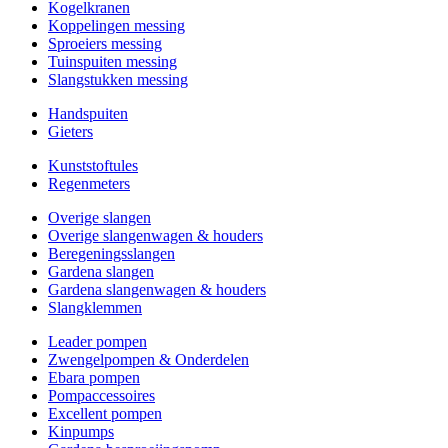
Kogelkranen
Koppelingen messing
Sproeiers messing
Tuinspuiten messing
Slangstukken messing
Handspuiten
Gieters
Kunststoftules
Regenmeters
Overige slangen
Overige slangenwagen & houders
Beregeningsslangen
Gardena slangen
Gardena slangenwagen & houders
Slangklemmen
Leader pompen
Zwengelpompen & Onderdelen
Ebara pompen
Pompaccessoires
Excellent pompen
Kinpumps