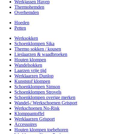
Werkjassen Havep
Thermohemden
Overhemden
Hoeden
Petten
Werksokken
Schoenklompen Sika
Thermo sokken / kousen
Lieslaarzen & waadbroeken
Houten klompen
Wandelsokken
Laarzen vrije tijd
Werklaarzen Dunlop
Kunststof klompen
Schoenklompen Simson
Schoenklompen Strovels
Schoenklompen overige merken
Wandel-/ Werkschoenen Grisport
Werkschoenen No-Risk
Klomppantoffel
Werklaarzen Grisport
Accessoires
Houten klompen toebehoren