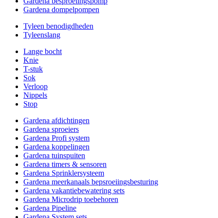
Gardena besproeiingspomp
Gardena dompelpompen
Tyleen benodigdheden
Tyleenslang
Lange bocht
Knie
T-stuk
Sok
Verloop
Nippels
Stop
Gardena afdichtingen
Gardena sproeiers
Gardena Profi system
Gardena koppelingen
Gardena tuinspuiten
Gardena timers & sensoren
Gardena Sprinklersysteem
Gardena meerkanaals bepsroeiingsbesturing
Gardena vakantiebewatering sets
Gardena Microdrip toebehoren
Gardena Pipeline
Gardena System sets