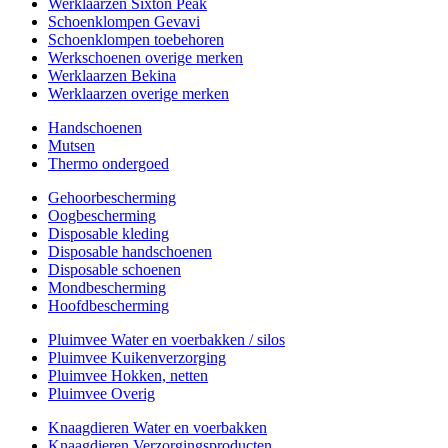
Werklaarzen Sixton Peak
Schoenklompen Gevavi
Schoenklompen toebehoren
Werkschoenen overige merken
Werklaarzen Bekina
Werklaarzen overige merken
Handschoenen
Mutsen
Thermo ondergoed
Gehoorbescherming
Oogbescherming
Disposable kleding
Disposable handschoenen
Disposable schoenen
Mondbescherming
Hoofdbescherming
Pluimvee Water en voerbakken / silos
Pluimvee Kuikenverzorging
Pluimvee Hokken, netten
Pluimvee Overig
Knaagdieren Water en voerbakken
Knaagdieren Verzorgingsproducten