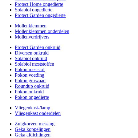
Protect Home ongedierte
Solabiol ongedierte
Protect Garden ongedierte
Mollenklemmen
Mollenklemmen onderdelen
Mollenverdrijvers
Protect Garden onkruid
Diversen onkruid
Solabiol onkruid
Solabiol meststoffen
Pokon meststof
Pokon voeding
Pokon graszaad
Roundup onkruid
Pokon onkruid
Pokon ongedierte
Vliegenkast-/lamp
Vliegenkast onderdelen
Zuigkorven messing
Geka koppelingen
Geka afdichtingen