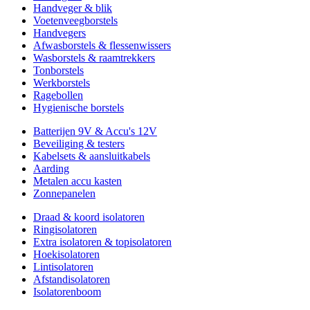
Handveger & blik
Voetenveegborstels
Handvegers
Afwasborstels & flessenwissers
Wasborstels & raamtrekkers
Tonborstels
Werkborstels
Ragebollen
Hygienische borstels
Batterijen 9V & Accu's 12V
Beveiliging & testers
Kabelsets & aansluitkabels
Aarding
Metalen accu kasten
Zonnepanelen
Draad & koord isolatoren
Ringisolatoren
Extra isolatoren & topisolatoren
Hoekisolatoren
Lintisolatoren
Afstandisolatoren
Isolatorenboom