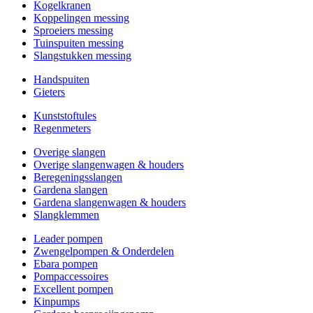
Kogelkranen
Koppelingen messing
Sproeiers messing
Tuinspuiten messing
Slangstukken messing
Handspuiten
Gieters
Kunststoftules
Regenmeters
Overige slangen
Overige slangenwagen & houders
Beregeningsslangen
Gardena slangen
Gardena slangenwagen & houders
Slangklemmen
Leader pompen
Zwengelpompen & Onderdelen
Ebara pompen
Pompaccessoires
Excellent pompen
Kinpumps