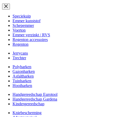
Speciekuip
Emmer kunststof
Schepemmer
Voerton
Emmer verzinkt / RVS
Regenton accessoires
Regenton
Jerrycans
Trechter
Polyharken
Gazonharken
Asfaltharken
Tuinharken
Hooiharken
Handgereedschap Eurotool
Handgereedschap Gardena
Kindergereedschap
Kniebescherming