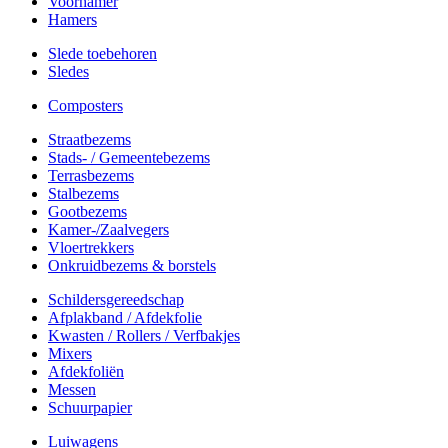
Voorhamer
Hamers
Slede toebehoren
Sledes
Composters
Straatbezems
Stads- / Gemeentebezems
Terrasbezems
Stalbezems
Gootbezems
Kamer-/Zaalvegers
Vloertrekkers
Onkruidbezems & borstels
Schildersgereedschap
Afplakband / Afdekfolie
Kwasten / Rollers / Verfbakjes
Mixers
Afdekfoliën
Messen
Schuurpapier
Luiwagens