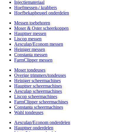
Injectiemateriaal
Hoefmessen-/ krabbers
Hoefbekapbeugel onderdelen
Messen toebehoren
Moser & Oster scheerkoppen
Hauptner messen
Liscop messen
Aesculap/Econom messen
Heiniger messen
Constanta messen
FarmClipper messen
Moser tondeuses
Overige trimmers/tondeuses
Heiniger scheermachines
Hauptner scheermachines
Aesculap scheermachines
Liscop scheermachines
FarmClipper scheermachines
Constanta scheermachines
Wahl tondeuses
Aesculap/Econom onderdelen
Hauptner onderdelen