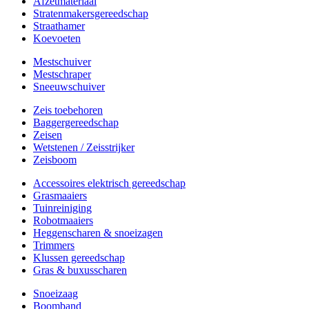
Afzetmateriaal
Stratenmakersgereedschap
Straathamer
Koevoeten
Mestschuiver
Mestschraper
Sneeuwschuiver
Zeis toebehoren
Baggergereedschap
Zeisen
Wetstenen / Zeisstrijker
Zeisboom
Accessoires elektrisch gereedschap
Grasmaaiers
Tuinreiniging
Robotmaaiers
Heggenscharen & snoeizagen
Trimmers
Klussen gereedschap
Gras & buxusscharen
Snoeizaag
Boomband