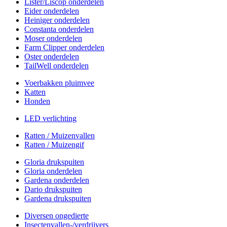
Lister/Liscop onderdelen
Eider onderdelen
Heiniger onderdelen
Constanta onderdelen
Moser onderdelen
Farm Clipper onderdelen
Oster onderdelen
TailWell onderdelen
Voerbakken pluimvee
Katten
Honden
LED verlichting
Ratten / Muizenvallen
Ratten / Muizengif
Gloria drukspuiten
Gloria onderdelen
Gardena onderdelen
Dario drukspuiten
Gardena drukspuiten
Diversen ongedierte
Insectenvallen-/verdrijvers