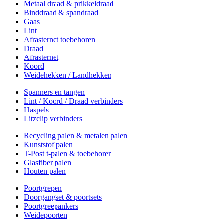
Metaal draad & prikkeldraad
Binddraad & spandraad
Gaas
Lint
Afrasternet toebehoren
Draad
Afrasternet
Koord
Weidehekken / Landhekken
Spanners en tangen
Lint / Koord / Draad verbinders
Haspels
Litzclip verbinders
Recycling palen & metalen palen
Kunststof palen
T-Post t-palen & toebehoren
Glasfiber palen
Houten palen
Poortgrepen
Doorgangset & poortsets
Poortgreepankers
Weidepoorten