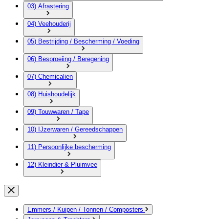
03) Afrastering
04) Veehouderij
05) Bestrijding / Bescherming / Voeding
06) Besproeiing / Beregening
07) Chemicalien
08) Huishoudelijk
09) Touwwaren / Tape
10) IJzerwaren / Gereedschappen
11) Persoonlijke bescherming
12) Kleindier & Pluimvee
Emmers / Kuipen / Tonnen / Composters