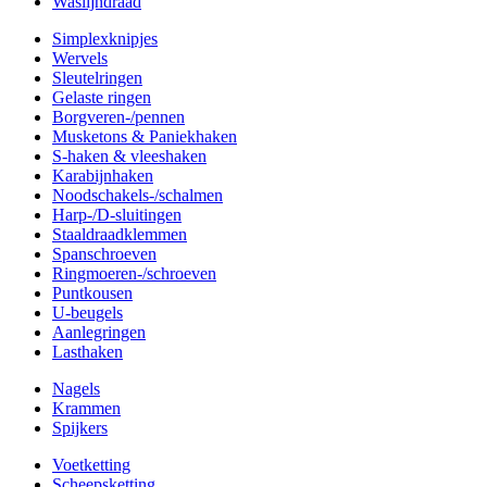
Waslijndraad
Simplexknipjes
Wervels
Sleutelringen
Gelaste ringen
Borgveren-/pennen
Musketons & Paniekhaken
S-haken & vleeshaken
Karabijnhaken
Noodschakels-/schalmen
Harp-/D-sluitingen
Staaldraadklemmen
Spanschroeven
Ringmoeren-/schroeven
Puntkousen
U-beugels
Aanlegringen
Lasthaken
Nagels
Krammen
Spijkers
Voetketting
Scheepsketting