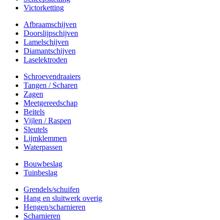
Victorketting
Afbraamschijven
Doorslijpschijven
Lamelschijven
Diamantschijven
Laselektroden
Schroevendraaiers
Tangen / Scharen
Zagen
Meetgereedschap
Beitels
Vijlen / Raspen
Sleutels
Lijmklemmen
Waterpassen
Bouwbeslag
Tuinbeslag
Grendels/schuifen
Hang en sluitwerk overig
Hengen/scharnieren
Scharnieren