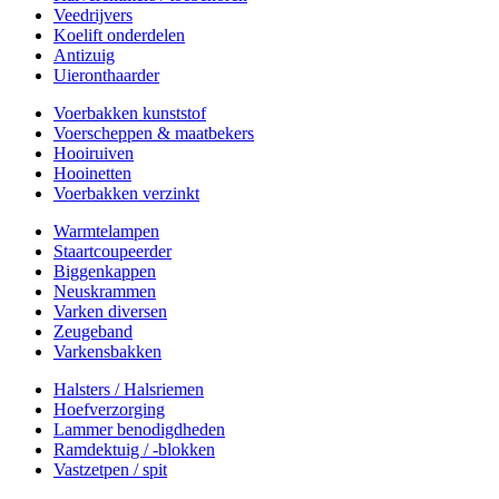
Veedrijvers
Koelift onderdelen
Antizuig
Uieronthaarder
Voerbakken kunststof
Voerscheppen & maatbekers
Hooiruiven
Hooinetten
Voerbakken verzinkt
Warmtelampen
Staartcoupeerder
Biggenkappen
Neuskrammen
Varken diversen
Zeugeband
Varkensbakken
Halsters / Halsriemen
Hoefverzorging
Lammer benodigdheden
Ramdektuig / -blokken
Vastzetpen / spit