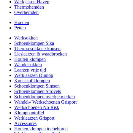
Werkjassen Havep
Thermohemden
Overhemden
Hoeden
Petten
Werksokken
Schoenklompen Sika
Thermo sokken / kousen
Lieslaarzen & waadbroeken
Houten klompen
Wandelsokken
Laarzen vrije tijd
Werklaarzen Dunlop
Kunststof klompen
Schoenklompen Simson
Schoenklompen Strovels
Schoenklompen overige merken
Wandel-/ Werkschoenen Grisport
Werkschoenen No-Risk
Klomppantoffel
Werklaarzen Grisport
Accessoires
Houten klompen toebehoren