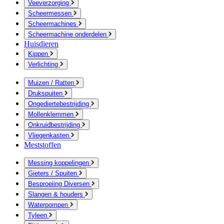
Veeverzorging
Scheermessen
Scheermachines
Scheermachine onderdelen
Huisdieren
Kippen
Verlichting
Muizen / Ratten
Drukspuiten
Ongediertebestrijding
Mollenklemmen
Onkruidbestrijding
Vliegenkasten
Meststoffen
Messing koppelingen
Gieters / Spuiten
Besproeiing Diversen
Slangen & houders
Waterpompen
Tyleen