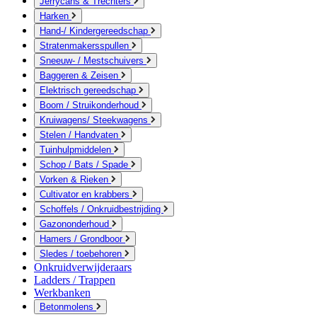
Jerrycans & Trechters
Harken
Hand-/ Kindergereedschap
Stratenmakersspullen
Sneeuw- / Mestschuivers
Baggeren & Zeisen
Elektrisch gereedschap
Boom / Struikonderhoud
Kruiwagens/ Steekwagens
Stelen / Handvaten
Tuinhulpmiddelen
Schop / Bats / Spade
Vorken & Rieken
Cultivator en krabbers
Schoffels / Onkruidbestrijding
Gazononderhoud
Hamers / Grondboor
Sledes / toebehoren
Onkruidverwijderaars
Ladders / Trappen
Werkbanken
Betonmolens