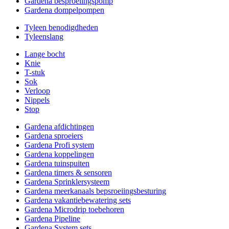
Gardena besproeiingspomp
Gardena dompelpompen
Tyleen benodigdheden
Tyleenslang
Lange bocht
Knie
T-stuk
Sok
Verloop
Nippels
Stop
Gardena afdichtingen
Gardena sproeiers
Gardena Profi system
Gardena koppelingen
Gardena tuinspuiten
Gardena timers & sensoren
Gardena Sprinklersysteem
Gardena meerkanaals bepsroeiingsbesturing
Gardena vakantiebewatering sets
Gardena Microdrip toebehoren
Gardena Pipeline
Gardena System sets