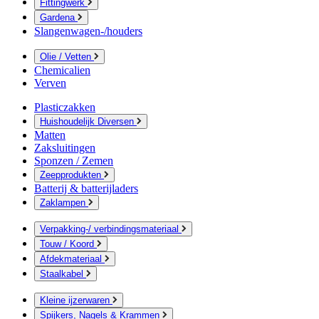
Fittingwerk
Gardena
Slangenwagen-/houders
Olie / Vetten
Chemicalien
Verven
Plasticzakken
Huishoudelijk Diversen
Matten
Zaksluitingen
Sponzen / Zemen
Zeepprodukten
Batterij & batterijladers
Zaklampen
Verpakking-/ verbindingsmateriaal
Touw / Koord
Afdekmateriaal
Staalkabel
Kleine ijzerwaren
Spijkers, Nagels & Krammen