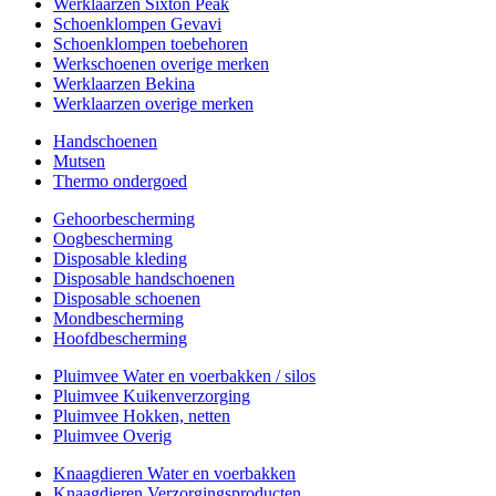
Werklaarzen Sixton Peak
Schoenklompen Gevavi
Schoenklompen toebehoren
Werkschoenen overige merken
Werklaarzen Bekina
Werklaarzen overige merken
Handschoenen
Mutsen
Thermo ondergoed
Gehoorbescherming
Oogbescherming
Disposable kleding
Disposable handschoenen
Disposable schoenen
Mondbescherming
Hoofdbescherming
Pluimvee Water en voerbakken / silos
Pluimvee Kuikenverzorging
Pluimvee Hokken, netten
Pluimvee Overig
Knaagdieren Water en voerbakken
Knaagdieren Verzorgingsproducten