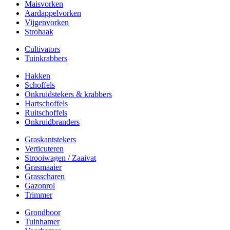
Maisvorken
Aardappelvorken
Vijgenvorken
Strohaak
Cultivators
Tuinkrabbers
Hakken
Schoffels
Onkruidstekers & krabbers
Hartschoffels
Ruitschoffels
Onkruidbranders
Graskantstekers
Verticuteren
Strooiwagen / Zaaivat
Grasmaaier
Grasscharen
Gazonrol
Trimmer
Grondboor
Tuinhamer