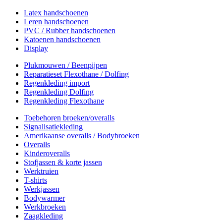
Latex handschoenen
Leren handschoenen
PVC / Rubber handschoenen
Katoenen handschoenen
Display
Plukmouwen / Beenpijpen
Reparatieset Flexothane / Dolfing
Regenkleding import
Regenkleding Dolfing
Regenkleding Flexothane
Toebehoren broeken/overalls
Signalisatiekleding
Amerikaanse overalls / Bodybroeken
Overalls
Kinderoveralls
Stofjassen & korte jassen
Werktruien
T-shirts
Werkjassen
Bodywarmer
Werkbroeken
Zaagkleding