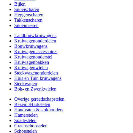
Bijlen
Snoeischaren
Heggenscharen
Takkenscharen
Snoeimessen
Landbouwkruiwagens
Kruiwagenonderdelen
Bouwkruiwagens
Kruiwagen accessoires
Kruiwagenonderstel
Kruiwagenbakken
Kruiwagenwielen
Steekwagenonderdelen
Huis en Tuin kruiwagens
Steekwagen
Bok- en Zwenkwielen
Overige gereedschapstelen
Bezem-/Harkstelen
Handvaten & stokhouders
Hamerstelen
Spadestelen
Graanschopstelen
Schopstelen