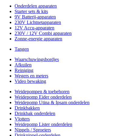
Onderdelen apparaten
Starter sets & kits
9V Batterij-apparaten
230V Lichtnetapparaten
12V Accu-apparaten
230V / 12V Combi apparaten
Zonne-energie apparaten
Tangen
Waarschuwingsbordjes
Afkuilen
Reiniging
Wegers en meters
Video bewaking
Weidepompen & toebehoren
Weidepomp Eider onderdelen
Weidepomp Utina & Ipsam onderdelen
Drinkbakken
Drinkbak onderdelen
Vlotters
Weidepomp Lister onderdelen
Nippels / Sproeiers
Drinknippel-onderdelen