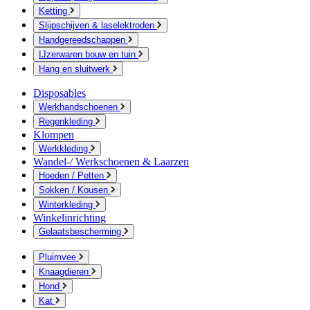
Ketting
Slijpschijven & laselektroden
Handgereedschappen
IJzerwaren bouw en tuin
Hang en sluitwerk
Disposables
Werkhandschoenen
Regenkleding
Klompen
Werkkleding
Wandel-/ Werkschoenen & Laarzen
Hoeden / Petten
Sokken / Kousen
Winterkleding
Winkelinrichting
Gelaatsbescherming
Pluimvee
Knaagdieren
Hond
Kat