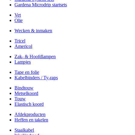
Gardena Microdrip startsets
Vet
Olie
Wecken & inmaken
Tricel
Americol
Zak- & Hoofdlampen
Lampjes
Tape en folie
Kabelbinders / Ty-raps
Bindtouw
Metselkoord
Touw
Elastisch koord
Afdekproducten
Heffen en takelen
Staalkabel