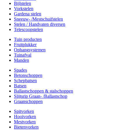
Bijlstelen
Vorkstelen
Gardena stelen
Sneeuw- /Mestschuifstelen
Stelen / Handvaten diversen
Telescoopstelen
Tuin producten
Fruitplukker
Ophangsystemen
Tuinafval
Manden
Spades
Betonschoppen
Schepbatsen
Batsen
Ballastschoppen & stalschoppen
Slijtsrip Graan- /Ballastschop
Graanschoppen
Spitvorken
Hooivorken
Mestvorken
Bietenvorken