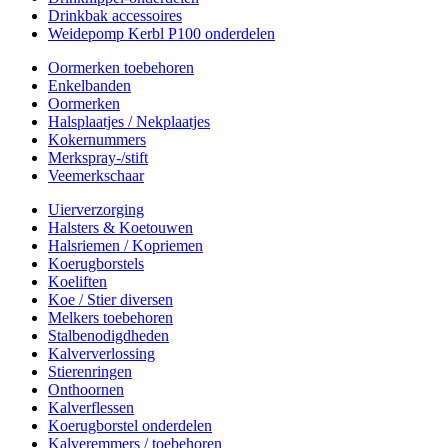
Drinkbak accessoires
Weidepomp Kerbl P100 onderdelen
Oormerken toebehoren
Enkelbanden
Oormerken
Halsplaatjes / Nekplaatjes
Kokernummers
Merkspray-/stift
Veemerkschaar
Uierverzorging
Halsters & Koetouwen
Halsriemen / Kopriemen
Koerugborstels
Koeliften
Koe / Stier diversen
Melkers toebehoren
Stalbenodigdheden
Kalververlossing
Stierenringen
Onthoornen
Kalverflessen
Koerugborstel onderdelen
Kalveremmers / toebehoren