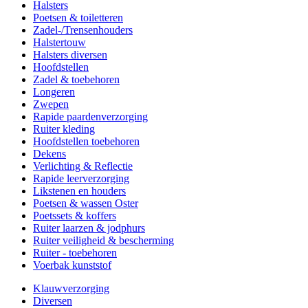
Halsters
Poetsen & toiletteren
Zadel-/Trensenhouders
Halstertouw
Halsters diversen
Hoofdstellen
Zadel & toebehoren
Longeren
Zwepen
Rapide paardenverzorging
Ruiter kleding
Hoofdstellen toebehoren
Dekens
Verlichting & Reflectie
Rapide leerverzorging
Likstenen en houders
Poetsen & wassen Oster
Poetssets & koffers
Ruiter laarzen & jodphurs
Ruiter veiligheid & bescherming
Ruiter - toebehoren
Voerbak kunststof
Klauwverzorging
Diversen