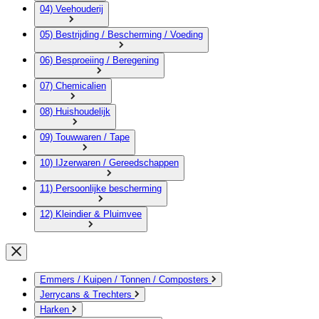
04) Veehouderij
05) Bestrijding / Bescherming / Voeding
06) Besproeiing / Beregening
07) Chemicalien
08) Huishoudelijk
09) Touwwaren / Tape
10) IJzerwaren / Gereedschappen
11) Persoonlijke bescherming
12) Kleindier & Pluimvee
Emmers / Kuipen / Tonnen / Composters
Jerrycans & Trechters
Harken