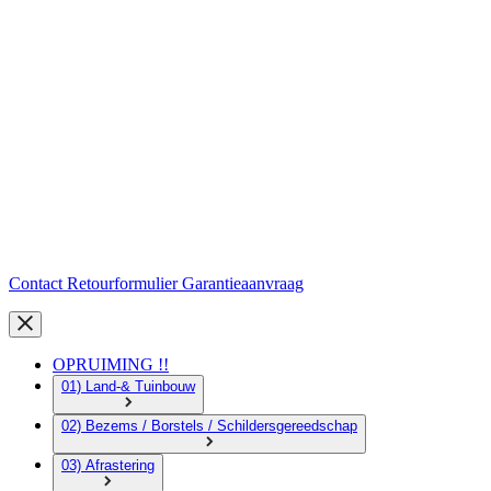
Contact
Retourformulier
Garantieaanvraag
OPRUIMING !!
01) Land-& Tuinbouw
02) Bezems / Borstels / Schildersgereedschap
03) Afrastering