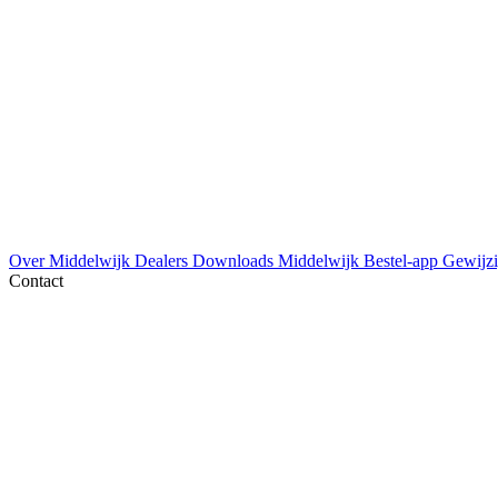
Over Middelwijk
Dealers
Downloads
Middelwijk Bestel-app
Gewijzi
Contact