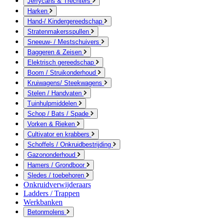
Jerrycans & Trechters
Harken
Hand-/ Kindergereedschap
Stratenmakersspullen
Sneeuw- / Mestschuivers
Baggeren & Zeisen
Elektrisch gereedschap
Boom / Struikonderhoud
Kruiwagens/ Steekwagens
Stelen / Handvaten
Tuinhulpmiddelen
Schop / Bats / Spade
Vorken & Rieken
Cultivator en krabbers
Schoffels / Onkruidbestrijding
Gazononderhoud
Hamers / Grondboor
Sledes / toebehoren
Onkruidverwijderaars
Ladders / Trappen
Werkbanken
Betonmolens