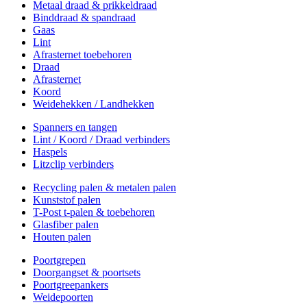
Metaal draad & prikkeldraad
Binddraad & spandraad
Gaas
Lint
Afrasternet toebehoren
Draad
Afrasternet
Koord
Weidehekken / Landhekken
Spanners en tangen
Lint / Koord / Draad verbinders
Haspels
Litzclip verbinders
Recycling palen & metalen palen
Kunststof palen
T-Post t-palen & toebehoren
Glasfiber palen
Houten palen
Poortgrepen
Doorgangset & poortsets
Poortgreepankers
Weidepoorten