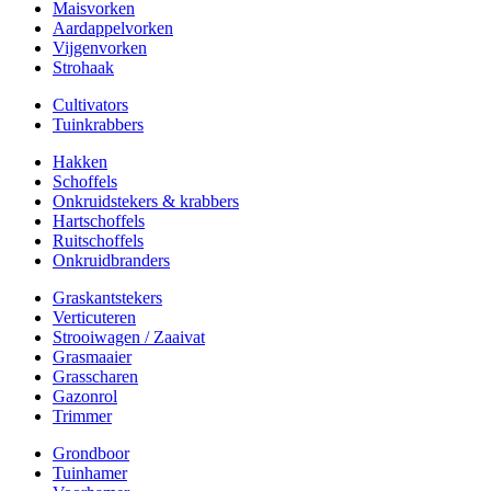
Maisvorken
Aardappelvorken
Vijgenvorken
Strohaak
Cultivators
Tuinkrabbers
Hakken
Schoffels
Onkruidstekers & krabbers
Hartschoffels
Ruitschoffels
Onkruidbranders
Graskantstekers
Verticuteren
Strooiwagen / Zaaivat
Grasmaaier
Grasscharen
Gazonrol
Trimmer
Grondboor
Tuinhamer