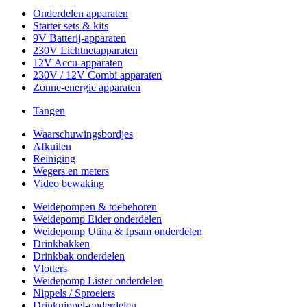
Onderdelen apparaten
Starter sets & kits
9V Batterij-apparaten
230V Lichtnetapparaten
12V Accu-apparaten
230V / 12V Combi apparaten
Zonne-energie apparaten
Tangen
Waarschuwingsbordjes
Afkuilen
Reiniging
Wegers en meters
Video bewaking
Weidepompen & toebehoren
Weidepomp Eider onderdelen
Weidepomp Utina & Ipsam onderdelen
Drinkbakken
Drinkbak onderdelen
Vlotters
Weidepomp Lister onderdelen
Nippels / Sproeiers
Drinknippel-onderdelen