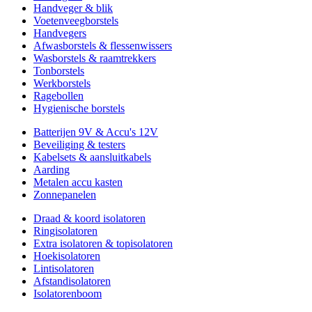
Handveger & blik
Voetenveegborstels
Handvegers
Afwasborstels & flessenwissers
Wasborstels & raamtrekkers
Tonborstels
Werkborstels
Ragebollen
Hygienische borstels
Batterijen 9V & Accu's 12V
Beveiliging & testers
Kabelsets & aansluitkabels
Aarding
Metalen accu kasten
Zonnepanelen
Draad & koord isolatoren
Ringisolatoren
Extra isolatoren & topisolatoren
Hoekisolatoren
Lintisolatoren
Afstandisolatoren
Isolatorenboom