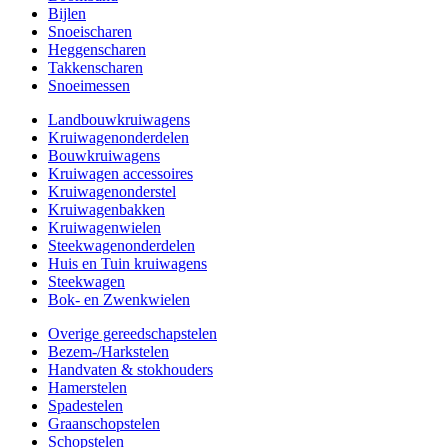
Bijlen
Snoeischaren
Heggenscharen
Takkenscharen
Snoeimessen
Landbouwkruiwagens
Kruiwagenonderdelen
Bouwkruiwagens
Kruiwagen accessoires
Kruiwagenonderstel
Kruiwagenbakken
Kruiwagenwielen
Steekwagenonderdelen
Huis en Tuin kruiwagens
Steekwagen
Bok- en Zwenkwielen
Overige gereedschapstelen
Bezem-/Harkstelen
Handvaten & stokhouders
Hamerstelen
Spadestelen
Graanschopstelen
Schopstelen