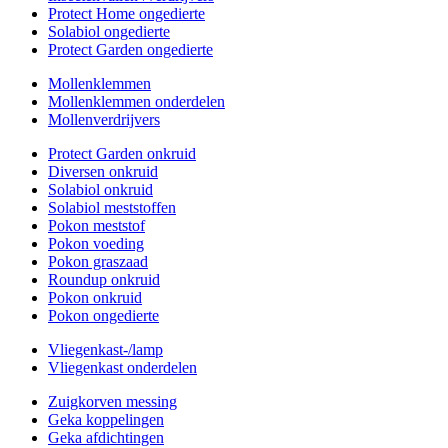
Protect Home ongedierte
Solabiol ongedierte
Protect Garden ongedierte
Mollenklemmen
Mollenklemmen onderdelen
Mollenverdrijvers
Protect Garden onkruid
Diversen onkruid
Solabiol onkruid
Solabiol meststoffen
Pokon meststof
Pokon voeding
Pokon graszaad
Roundup onkruid
Pokon onkruid
Pokon ongedierte
Vliegenkast-/lamp
Vliegenkast onderdelen
Zuigkorven messing
Geka koppelingen
Geka afdichtingen