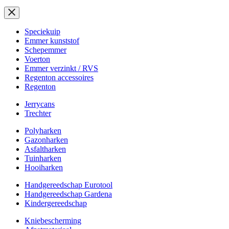
Speciekuip
Emmer kunststof
Schepemmer
Voerton
Emmer verzinkt / RVS
Regenton accessoires
Regenton
Jerrycans
Trechter
Polyharken
Gazonharken
Asfaltharken
Tuinharken
Hooiharken
Handgereedschap Eurotool
Handgereedschap Gardena
Kindergereedschap
Kniebescherming