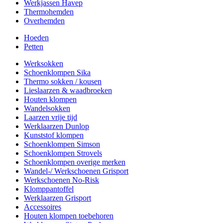
Werkjassen Havep
Thermohemden
Overhemden
Hoeden
Petten
Werksokken
Schoenklompen Sika
Thermo sokken / kousen
Lieslaarzen & waadbroeken
Houten klompen
Wandelsokken
Laarzen vrije tijd
Werklaarzen Dunlop
Kunststof klompen
Schoenklompen Simson
Schoenklompen Strovels
Schoenklompen overige merken
Wandel-/ Werkschoenen Grisport
Werkschoenen No-Risk
Klomppantoffel
Werklaarzen Grisport
Accessoires
Houten klompen toebehoren