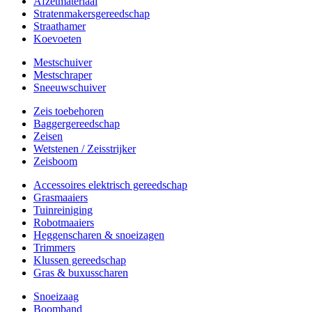
Afzetmateriaal
Stratenmakersgereedschap
Straathamer
Koevoeten
Mestschuiver
Mestschraper
Sneeuwschuiver
Zeis toebehoren
Baggergereedschap
Zeisen
Wetstenen / Zeisstrijker
Zeisboom
Accessoires elektrisch gereedschap
Grasmaaiers
Tuinreiniging
Robotmaaiers
Heggenscharen & snoeizagen
Trimmers
Klussen gereedschap
Gras & buxusscharen
Snoeizaag
Boomband