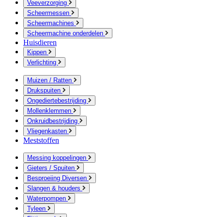
Veeverzorging
Scheermessen
Scheermachines
Scheermachine onderdelen
Huisdieren
Kippen
Verlichting
Muizen / Ratten
Drukspuiten
Ongediertebestrijding
Mollenklemmen
Onkruidbestrijding
Vliegenkasten
Meststoffen
Messing koppelingen
Gieters / Spuiten
Besproeiing Diversen
Slangen & houders
Waterpompen
Tyleen