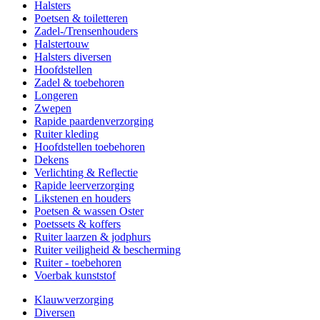
Halsters
Poetsen & toiletteren
Zadel-/Trensenhouders
Halstertouw
Halsters diversen
Hoofdstellen
Zadel & toebehoren
Longeren
Zwepen
Rapide paardenverzorging
Ruiter kleding
Hoofdstellen toebehoren
Dekens
Verlichting & Reflectie
Rapide leerverzorging
Likstenen en houders
Poetsen & wassen Oster
Poetssets & koffers
Ruiter laarzen & jodphurs
Ruiter veiligheid & bescherming
Ruiter - toebehoren
Voerbak kunststof
Klauwverzorging
Diversen