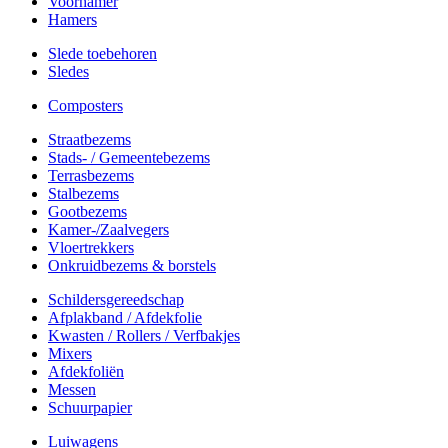
Voorhamer
Hamers
Slede toebehoren
Sledes
Composters
Straatbezems
Stads- / Gemeentebezems
Terrasbezems
Stalbezems
Gootbezems
Kamer-/Zaalvegers
Vloertrekkers
Onkruidbezems & borstels
Schildersgereedschap
Afplakband / Afdekfolie
Kwasten / Rollers / Verfbakjes
Mixers
Afdekfoliën
Messen
Schuurpapier
Luiwagens