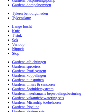
Gardena besproeiingspomp
Gardena dompelpompen
Tyleen benodigdheden
Tyleenslang
Lange bocht
Knie
T-stuk
Sok
Verloop
Nippels
Stop
Gardena afdichtingen
Gardena sproeiers
Gardena Profi system
Gardena koppelingen
Gardena tuinspuiten
Gardena timers & sensoren
Gardena Sprinklersysteem
Gardena meerkanaals bepsroeiingsbesturing
Gardena vakantiebewatering sets
Gardena Microdrip toebehoren
Gardena Pipeline
Gardena System sets