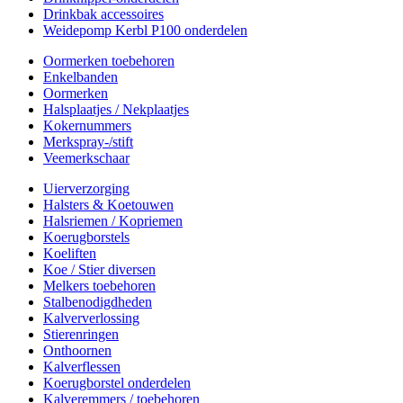
Drinkbak accessoires
Weidepomp Kerbl P100 onderdelen
Oormerken toebehoren
Enkelbanden
Oormerken
Halsplaatjes / Nekplaatjes
Kokernummers
Merkspray-/stift
Veemerkschaar
Uierverzorging
Halsters & Koetouwen
Halsriemen / Kopriemen
Koerugborstels
Koeliften
Koe / Stier diversen
Melkers toebehoren
Stalbenodigdheden
Kalververlossing
Stierenringen
Onthoornen
Kalverflessen
Koerugborstel onderdelen
Kalveremmers / toebehoren