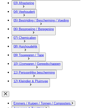
03) Afrastering
04) Veehouderij
05) Bestrijding / Bescherming / Voeding
06) Besproeiing / Beregening
07) Chemicalien
08) Huishoudelijk
09) Touwwaren / Tape
10) IJzerwaren / Gereedschappen
11) Persoonlijke bescherming
12) Kleindier & Pluimvee
Emmers / Kuipen / Tonnen / Composters