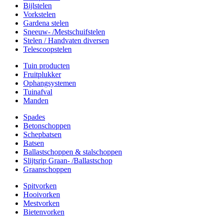
Bijlstelen
Vorkstelen
Gardena stelen
Sneeuw- /Mestschuifstelen
Stelen / Handvaten diversen
Telescoopstelen
Tuin producten
Fruitplukker
Ophangsystemen
Tuinafval
Manden
Spades
Betonschoppen
Schepbatsen
Batsen
Ballastschoppen & stalschoppen
Slijtsrip Graan- /Ballastschop
Graanschoppen
Spitvorken
Hooivorken
Mestvorken
Bietenvorken