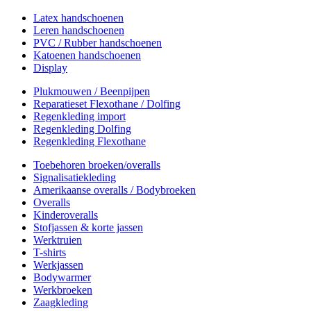
Latex handschoenen
Leren handschoenen
PVC / Rubber handschoenen
Katoenen handschoenen
Display
Plukmouwen / Beenpijpen
Reparatieset Flexothane / Dolfing
Regenkleding import
Regenkleding Dolfing
Regenkleding Flexothane
Toebehoren broeken/overalls
Signalisatiekleding
Amerikaanse overalls / Bodybroeken
Overalls
Kinderoveralls
Stofjassen & korte jassen
Werktruien
T-shirts
Werkjassen
Bodywarmer
Werkbroeken
Zaagkleding