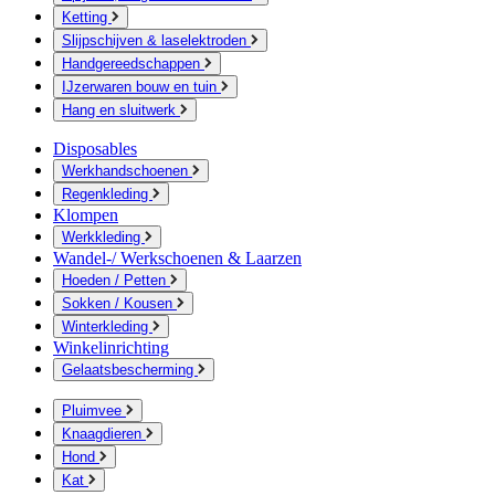
Ketting
Slijpschijven & laselektroden
Handgereedschappen
IJzerwaren bouw en tuin
Hang en sluitwerk
Disposables
Werkhandschoenen
Regenkleding
Klompen
Werkkleding
Wandel-/ Werkschoenen & Laarzen
Hoeden / Petten
Sokken / Kousen
Winterkleding
Winkelinrichting
Gelaatsbescherming
Pluimvee
Knaagdieren
Hond
Kat