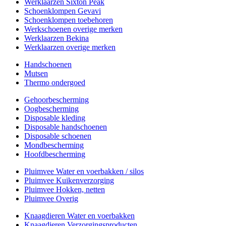
Werklaarzen Sixton Peak
Schoenklompen Gevavi
Schoenklompen toebehoren
Werkschoenen overige merken
Werklaarzen Bekina
Werklaarzen overige merken
Handschoenen
Mutsen
Thermo ondergoed
Gehoorbescherming
Oogbescherming
Disposable kleding
Disposable handschoenen
Disposable schoenen
Mondbescherming
Hoofdbescherming
Pluimvee Water en voerbakken / silos
Pluimvee Kuikenverzorging
Pluimvee Hokken, netten
Pluimvee Overig
Knaagdieren Water en voerbakken
Knaagdieren Verzorgingsproducten