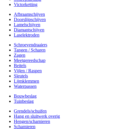
Victorketting
Afbraamschijven
Doorslijpschijven
Lamelschijven
Diamantschijven
Laselektroden
Schroevendraaiers
Tangen / Scharen
Zagen
Meetgereedschap
Beitels
Vijlen / Raspen
Sleutels
Lijmklemmen
Waterpassen
Bouwbeslag
Tuinbeslag
Grendels/schuifen
Hang en sluitwerk overig
Hengen/scharnieren
Scharnieren