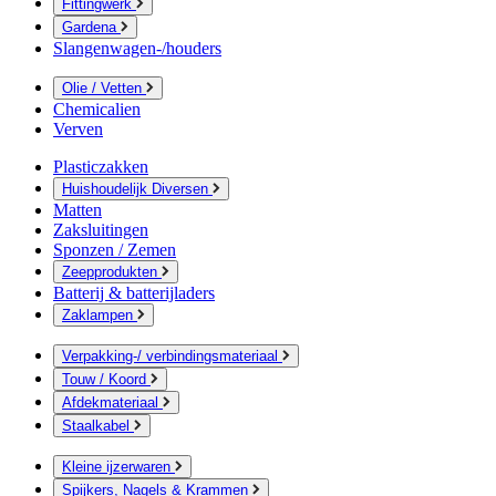
Fittingwerk
Gardena
Slangenwagen-/houders
Olie / Vetten
Chemicalien
Verven
Plasticzakken
Huishoudelijk Diversen
Matten
Zaksluitingen
Sponzen / Zemen
Zeepprodukten
Batterij & batterijladers
Zaklampen
Verpakking-/ verbindingsmateriaal
Touw / Koord
Afdekmateriaal
Staalkabel
Kleine ijzerwaren
Spijkers, Nagels & Krammen