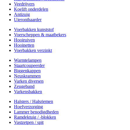
Veedrijvers
Koelift onderdelen
Antizuig
Uieronthaarder
Voerbakken kunststof
Voerscheppen & maatbekers
Hooiruiven
Hooinetten
Voerbakken verzinkt
Warmtelampen
Staartcoupeerder
Biggenkappen
Neuskrammen
Varken diversen
Zeugeband
Varkensbakken
Halsters / Halsriemen
Hoefverzorging
Lammer benodigdheden
Ramdektuig / -blokken
Vastzetpen / spit