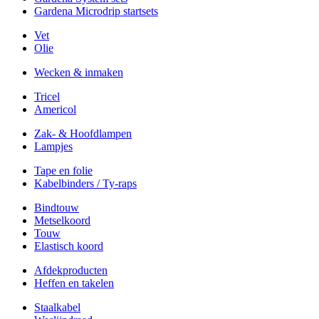
Gardena Microdrip startsets
Vet
Olie
Wecken & inmaken
Tricel
Americol
Zak- & Hoofdlampen
Lampjes
Tape en folie
Kabelbinders / Ty-raps
Bindtouw
Metselkoord
Touw
Elastisch koord
Afdekproducten
Heffen en takelen
Staalkabel