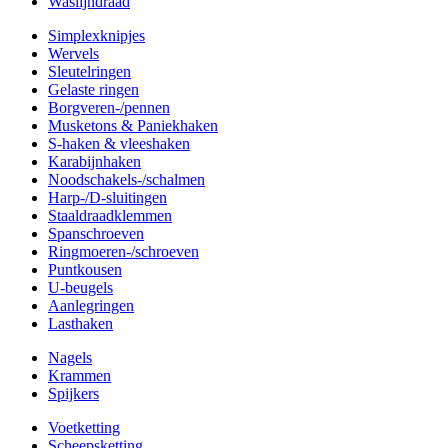
Waslijndraad
Simplexknipjes
Wervels
Sleutelringen
Gelaste ringen
Borgveren-/pennen
Musketons & Paniekhaken
S-haken & vleeshaken
Karabijnhaken
Noodschakels-/schalmen
Harp-/D-sluitingen
Staaldraadklemmen
Spanschroeven
Ringmoeren-/schroeven
Puntkousen
U-beugels
Aanlegringen
Lasthaken
Nagels
Krammen
Spijkers
Voetketting
Scheepsketting