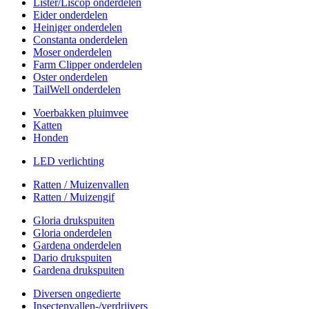
Lister/Liscop onderdelen
Eider onderdelen
Heiniger onderdelen
Constanta onderdelen
Moser onderdelen
Farm Clipper onderdelen
Oster onderdelen
TailWell onderdelen
Voerbakken pluimvee
Katten
Honden
LED verlichting
Ratten / Muizenvallen
Ratten / Muizengif
Gloria drukspuiten
Gloria onderdelen
Gardena onderdelen
Dario drukspuiten
Gardena drukspuiten
Diversen ongedierte
Insectenvallen-/verdrijvers