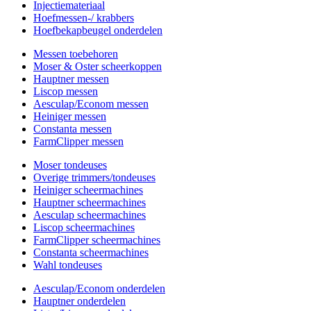
Injectiemateriaal
Hoefmessen-/ krabbers
Hoefbekapbeugel onderdelen
Messen toebehoren
Moser & Oster scheerkoppen
Hauptner messen
Liscop messen
Aesculap/Econom messen
Heiniger messen
Constanta messen
FarmClipper messen
Moser tondeuses
Overige trimmers/tondeuses
Heiniger scheermachines
Hauptner scheermachines
Aesculap scheermachines
Liscop scheermachines
FarmClipper scheermachines
Constanta scheermachines
Wahl tondeuses
Aesculap/Econom onderdelen
Hauptner onderdelen