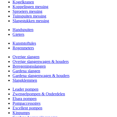
Kogelkranen
Koppelingen messing
Sproeiers messing
Tuinspuiten messing
Slangstukken messing
Handspuiten
Gieters
Kunststoftules
Regenmeters
Overige slangen
Overige slangenwagen & houders
Beregeningsslangen
Gardena slangen
Gardena slangenwagen & houders
Slangklemmen
Leader pompen
Zwengelpompen & Onderdelen
Ebara pompen
Pompaccessoires
Excellent pompen
Kinpumps