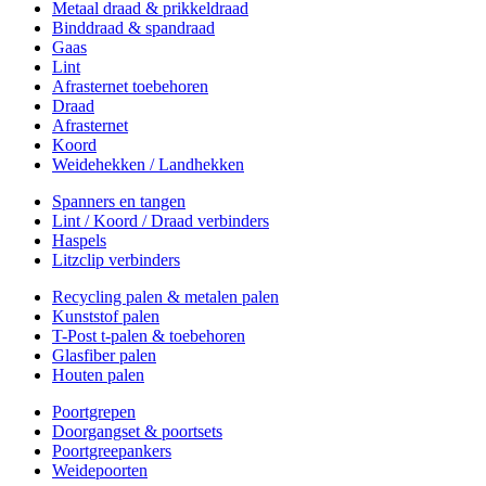
Metaal draad & prikkeldraad
Binddraad & spandraad
Gaas
Lint
Afrasternet toebehoren
Draad
Afrasternet
Koord
Weidehekken / Landhekken
Spanners en tangen
Lint / Koord / Draad verbinders
Haspels
Litzclip verbinders
Recycling palen & metalen palen
Kunststof palen
T-Post t-palen & toebehoren
Glasfiber palen
Houten palen
Poortgrepen
Doorgangset & poortsets
Poortgreepankers
Weidepoorten