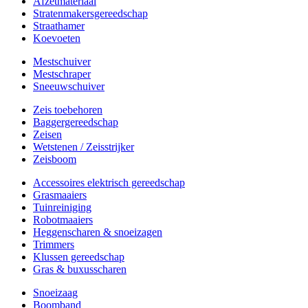
Afzetmateriaal
Stratenmakersgereedschap
Straathamer
Koevoeten
Mestschuiver
Mestschraper
Sneeuwschuiver
Zeis toebehoren
Baggergereedschap
Zeisen
Wetstenen / Zeisstrijker
Zeisboom
Accessoires elektrisch gereedschap
Grasmaaiers
Tuinreiniging
Robotmaaiers
Heggenscharen & snoeizagen
Trimmers
Klussen gereedschap
Gras & buxusscharen
Snoeizaag
Boomband