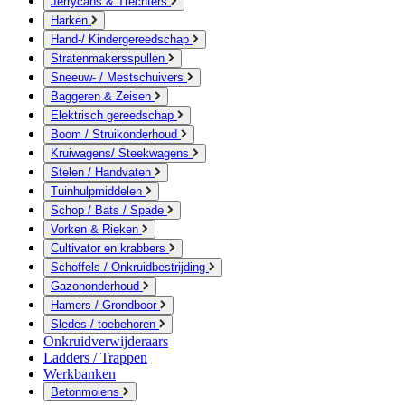
Jerrycans & Trechters
Harken
Hand-/ Kindergereedschap
Stratenmakersspullen
Sneeuw- / Mestschuivers
Baggeren & Zeisen
Elektrisch gereedschap
Boom / Struikonderhoud
Kruiwagens/ Steekwagens
Stelen / Handvaten
Tuinhulpmiddelen
Schop / Bats / Spade
Vorken & Rieken
Cultivator en krabbers
Schoffels / Onkruidbestrijding
Gazononderhoud
Hamers / Grondboor
Sledes / toebehoren
Onkruidverwijderaars
Ladders / Trappen
Werkbanken
Betonmolens