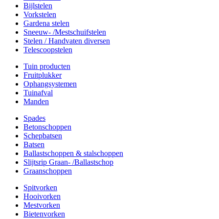
Bijlstelen
Vorkstelen
Gardena stelen
Sneeuw- /Mestschuifstelen
Stelen / Handvaten diversen
Telescoopstelen
Tuin producten
Fruitplukker
Ophangsystemen
Tuinafval
Manden
Spades
Betonschoppen
Schepbatsen
Batsen
Ballastschoppen & stalschoppen
Slijtsrip Graan- /Ballastschop
Graanschoppen
Spitvorken
Hooivorken
Mestvorken
Bietenvorken