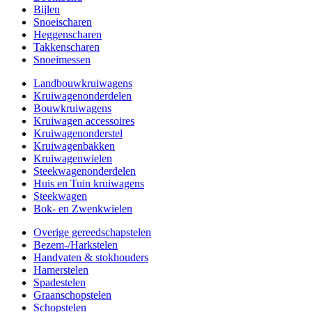
Bijlen
Snoeischaren
Heggenscharen
Takkenscharen
Snoeimessen
Landbouwkruiwagens
Kruiwagenonderdelen
Bouwkruiwagens
Kruiwagen accessoires
Kruiwagenonderstel
Kruiwagenbakken
Kruiwagenwielen
Steekwagenonderdelen
Huis en Tuin kruiwagens
Steekwagen
Bok- en Zwenkwielen
Overige gereedschapstelen
Bezem-/Harkstelen
Handvaten & stokhouders
Hamerstelen
Spadestelen
Graanschopstelen
Schopstelen