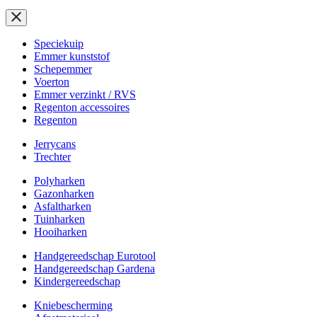
Speciekuip
Emmer kunststof
Schepemmer
Voerton
Emmer verzinkt / RVS
Regenton accessoires
Regenton
Jerrycans
Trechter
Polyharken
Gazonharken
Asfaltharken
Tuinharken
Hooiharken
Handgereedschap Eurotool
Handgereedschap Gardena
Kindergereedschap
Kniebescherming