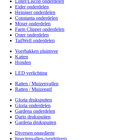
Lister/Liscop onderdelen
Eider onderdelen
Heiniger onderdelen
Constanta onderdelen
Moser onderdelen
Farm Clipper onderdelen
Oster onderdelen
TailWell onderdelen
Voerbakken pluimvee
Katten
Honden
LED verlichting
Ratten / Muizenvallen
Ratten / Muizengif
Gloria drukspuiten
Gloria onderdelen
Gardena onderdelen
Dario drukspuiten
Gardena drukspuiten
Diversen ongedierte
Insectenvallen-/verdrijvers