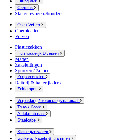
Fittingwerk
Gardena
Slangenwagen-/houders
Olie / Vetten
Chemicalien
Verven
Plasticzakken
Huishoudelijk Diversen
Matten
Zaksluitingen
Sponzen / Zemen
Zeepprodukten
Batterij & batterijladers
Zaklampen
Verpakking-/ verbindingsmateriaal
Touw / Koord
Afdekmateriaal
Staalkabel
Kleine ijzerwaren
Spijkers, Nagels & Krammen