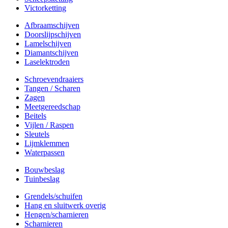
Victorketting
Afbraamschijven
Doorslijpschijven
Lamelschijven
Diamantschijven
Laselektroden
Schroevendraaiers
Tangen / Scharen
Zagen
Meetgereedschap
Beitels
Vijlen / Raspen
Sleutels
Lijmklemmen
Waterpassen
Bouwbeslag
Tuinbeslag
Grendels/schuifen
Hang en sluitwerk overig
Hengen/scharnieren
Scharnieren