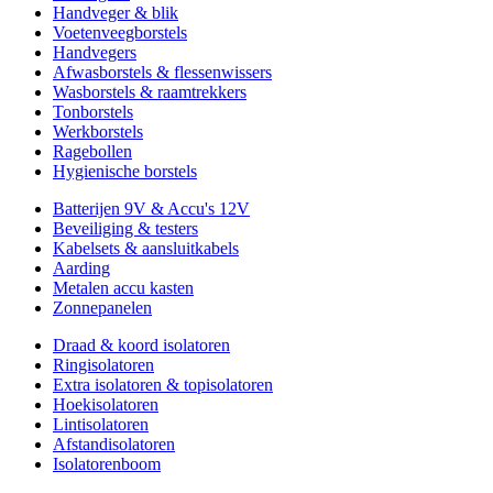
Handveger & blik
Voetenveegborstels
Handvegers
Afwasborstels & flessenwissers
Wasborstels & raamtrekkers
Tonborstels
Werkborstels
Ragebollen
Hygienische borstels
Batterijen 9V & Accu's 12V
Beveiliging & testers
Kabelsets & aansluitkabels
Aarding
Metalen accu kasten
Zonnepanelen
Draad & koord isolatoren
Ringisolatoren
Extra isolatoren & topisolatoren
Hoekisolatoren
Lintisolatoren
Afstandisolatoren
Isolatorenboom