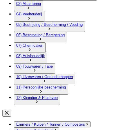
03) Afrastering
04) Veehouderij
05) Bestrijding / Bescherming / Voeding
06) Besproeiing / Beregening
07) Chemicalien
08) Huishoudelijk
09) Touwwaren / Tape
10) IJzerwaren / Gereedschappen
11) Persoonlijke bescherming
12) Kleindier & Pluimvee
Emmers / Kuipen / Tonnen / Composters