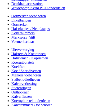
Drinkbak accessoires
Weidepomp Kerbl P100 onderdelen
Oormerken toebehoren
Enkelbanden
Oormerken
Halsplaatjes / Nekplaatjes
Kokernummers
Merkspray-/stift
Veemerkschaar
Uierverzorging
Halsters & Koetouwen
Halsriemen / Kopriemen
Koerugborstels
Koeliften
Koe / Stier diversen
Melkers toebehoren
Stalbenodigdheden
Kalververlossing
Stierenringen
Onthoornen
Kalverflessen
Koerugborstel onderdelen
Kalveremmers / toebehoren