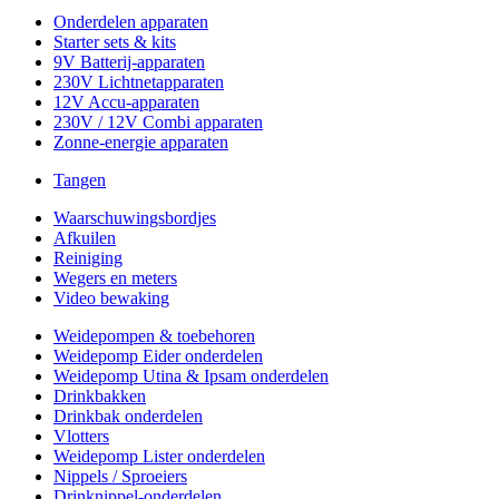
Onderdelen apparaten
Starter sets & kits
9V Batterij-apparaten
230V Lichtnetapparaten
12V Accu-apparaten
230V / 12V Combi apparaten
Zonne-energie apparaten
Tangen
Waarschuwingsbordjes
Afkuilen
Reiniging
Wegers en meters
Video bewaking
Weidepompen & toebehoren
Weidepomp Eider onderdelen
Weidepomp Utina & Ipsam onderdelen
Drinkbakken
Drinkbak onderdelen
Vlotters
Weidepomp Lister onderdelen
Nippels / Sproeiers
Drinknippel-onderdelen