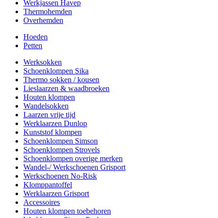
Werkjassen Havep
Thermohemden
Overhemden
Hoeden
Petten
Werksokken
Schoenklompen Sika
Thermo sokken / kousen
Lieslaarzen & waadbroeken
Houten klompen
Wandelsokken
Laarzen vrije tijd
Werklaarzen Dunlop
Kunststof klompen
Schoenklompen Simson
Schoenklompen Strovels
Schoenklompen overige merken
Wandel-/ Werkschoenen Grisport
Werkschoenen No-Risk
Klomppantoffel
Werklaarzen Grisport
Accessoires
Houten klompen toebehoren