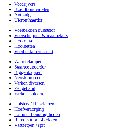
Veedrijvers
Koelift onderdelen
Antizuig
Uieronthaarder
Voerbakken kunststof
Voerscheppen & maatbekers
Hooiruiven
Hooinetten
Voerbakken verzinkt
Warmtelampen
Staartcoupeerder
Biggenkappen
Neuskrammen
Varken diversen
Zeugeband
Varkensbakken
Halsters / Halsriemen
Hoefverzorging
Lammer benodigdheden
Ramdektuig / -blokken
Vastzetpen / spit