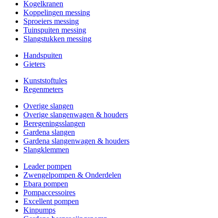
Kogelkranen
Koppelingen messing
Sproeiers messing
Tuinspuiten messing
Slangstukken messing
Handspuiten
Gieters
Kunststoftules
Regenmeters
Overige slangen
Overige slangenwagen & houders
Beregeningsslangen
Gardena slangen
Gardena slangenwagen & houders
Slangklemmen
Leader pompen
Zwengelpompen & Onderdelen
Ebara pompen
Pompaccessoires
Excellent pompen
Kinpumps