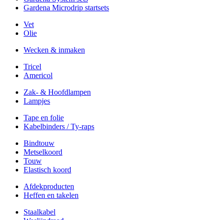
Gardena Microdrip startsets
Vet
Olie
Wecken & inmaken
Tricel
Americol
Zak- & Hoofdlampen
Lampjes
Tape en folie
Kabelbinders / Ty-raps
Bindtouw
Metselkoord
Touw
Elastisch koord
Afdekproducten
Heffen en takelen
Staalkabel