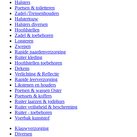
Halsters
Poetsen & toiletteren
Zadel-/Trensenhouders
Halstertouw
Halsters diversen
Hoofdstellen
Zadel & toebehoren
Longeren
Zwepen
Rapide paardenverzorging
Ruiter kleding
Hoofdstellen toebehoren
Dekens
Verlichting & Reflectie
Rapide leerverzorging
Likstenen en houders
Poetsen & wassen Oster
Poetssets & koffers
Ruiter laarzen & jodphurs
Ruiter veiligheid & bescherming
Ruiter - toebehoren
Voerbak kunststof
Klauwverzorging
Diversen