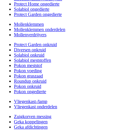
Protect Home ongedierte
Solabiol ongedierte
Protect Garden ongedierte
Mollenklemmen
Mollenklemmen onderdelen
Mollenverdrijvers
Protect Garden onkruid
Diversen onkruid
Solabiol onkruid
Solabiol meststoffen
Pokon meststof
Pokon voeding
Pokon graszaad
Roundup onkruid
Pokon onkruid
Pokon ongedierte
Vliegenkast-/lamp
Vliegenkast onderdelen
Zuigkorven messing
Geka koppelingen
Geka afdichtingen