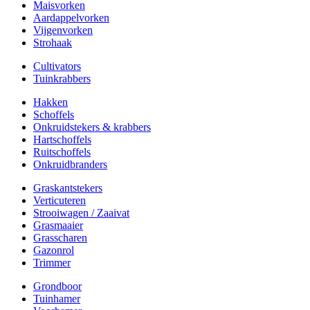
Maisvorken
Aardappelvorken
Vijgenvorken
Strohaak
Cultivators
Tuinkrabbers
Hakken
Schoffels
Onkruidstekers & krabbers
Hartschoffels
Ruitschoffels
Onkruidbranders
Graskantstekers
Verticuteren
Strooiwagen / Zaaivat
Grasmaaier
Grasscharen
Gazonrol
Trimmer
Grondboor
Tuinhamer