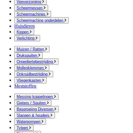
Veeverzorging
Scheermessen
Scheermachines
Scheermachine onderdelen
Huisdieren
Kippen
Verlichting
Muizen / Ratten
Drukspuiten
Ongediertebestrijding
Mollenklemmen
Onkruidbestrijding
Vliegenkasten
Meststoffen
Messing koppelingen
Gieters / Spuiten
Besproeiing Diversen
Slangen & houders
Waterpompen
Tyleen