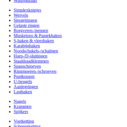
Waslijndraad
Simplexknipjes
Wervels
Sleutelringen
Gelaste ringen
Borgveren-/pennen
Musketons & Paniekhaken
S-haken & vleeshaken
Karabijnhaken
Noodschakels-/schalmen
Harp-/D-sluitingen
Staaldraadklemmen
Spanschroeven
Ringmoeren-/schroeven
Puntkousen
U-beugels
Aanlegringen
Lasthaken
Nagels
Krammen
Spijkers
Voetketting
Scheepsketting