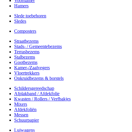
Voorhamer
Hamers
Slede toebehoren
Sledes
Composters
Straatbezems
Stads- / Gemeentebezems
Terrasbezems
Stalbezems
Gootbezems
Kamer-/Zaalvegers
Vloertrekkers
Onkruidbezems & borstels
Schildersgereedschap
Afplakband / Afdekfolie
Kwasten / Rollers / Verfbakjes
Mixers
Afdekfoliën
Messen
Schuurpapier
Luiwagens