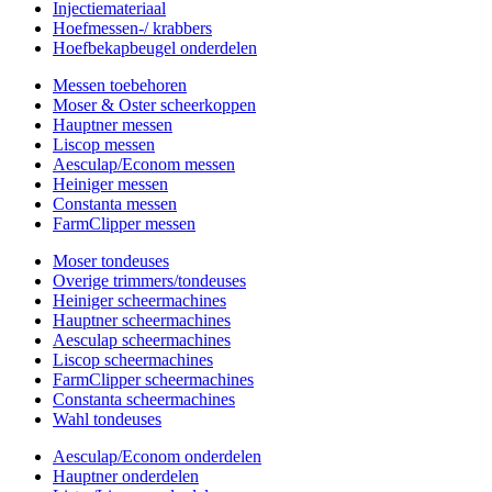
Injectiemateriaal
Hoefmessen-/ krabbers
Hoefbekapbeugel onderdelen
Messen toebehoren
Moser & Oster scheerkoppen
Hauptner messen
Liscop messen
Aesculap/Econom messen
Heiniger messen
Constanta messen
FarmClipper messen
Moser tondeuses
Overige trimmers/tondeuses
Heiniger scheermachines
Hauptner scheermachines
Aesculap scheermachines
Liscop scheermachines
FarmClipper scheermachines
Constanta scheermachines
Wahl tondeuses
Aesculap/Econom onderdelen
Hauptner onderdelen