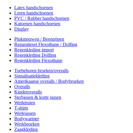
Latex handschoenen
Leren handschoenen
PVC / Rubber handschoenen
Katoenen handschoenen
Display
Plukmouwen / Beenpijpen
Reparatieset Flexothane / Dolfing
Regenkleding import
Regenkleding Dolfing
Regenkleding Flexothane
Toebehoren broeken/overalls
Signalisatiekleding
Amerikaanse overalls / Bodybroeken
Overalls
Kinderoveralls
Stofjassen & korte jassen
Werktruien
T-shirts
Werkjassen
Bodywarmer
Werkbroeken
Zaagkleding