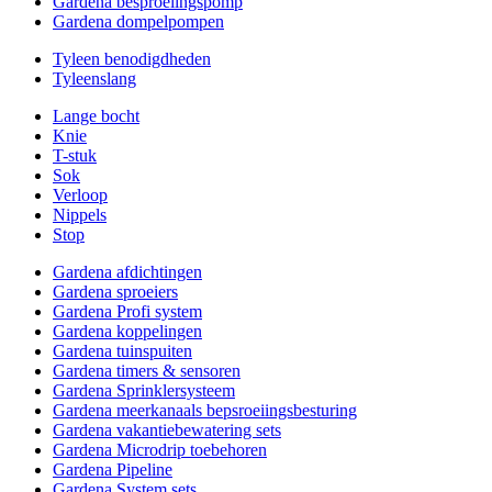
Gardena besproeiingspomp
Gardena dompelpompen
Tyleen benodigdheden
Tyleenslang
Lange bocht
Knie
T-stuk
Sok
Verloop
Nippels
Stop
Gardena afdichtingen
Gardena sproeiers
Gardena Profi system
Gardena koppelingen
Gardena tuinspuiten
Gardena timers & sensoren
Gardena Sprinklersysteem
Gardena meerkanaals bepsroeiingsbesturing
Gardena vakantiebewatering sets
Gardena Microdrip toebehoren
Gardena Pipeline
Gardena System sets