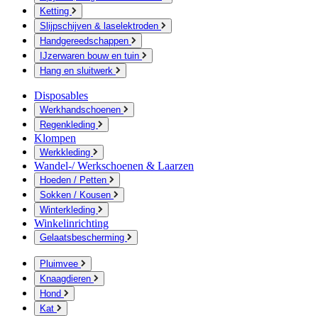
Ketting
Slijpschijven & laselektroden
Handgereedschappen
IJzerwaren bouw en tuin
Hang en sluitwerk
Disposables
Werkhandschoenen
Regenkleding
Klompen
Werkkleding
Wandel-/ Werkschoenen & Laarzen
Hoeden / Petten
Sokken / Kousen
Winterkleding
Winkelinrichting
Gelaatsbescherming
Pluimvee
Knaagdieren
Hond
Kat