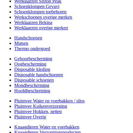
Werklaarzen Sixton Peak
Schoenklompen Gevavi
Schoenklompen toebehoren
Werkschoenen overige merken
Werklaarzen Bekina
Werklaarzen overige merken
Handschoenen
Mutsen
Thermo ondergoed
Gehoorbescherming
Oogbescherming
Disposable kleding
Disposable handschoenen
Disposable schoenen
Mondbescherming
Hoofdbescherming
Pluimvee Water en voerbakken / silos
Pluimvee Kuikenverzorging
Pluimvee Hokken, netten
Pluimvee Overig
Knaagdieren Water en voerbakken
Knaagdieren Verzorgingsproducten